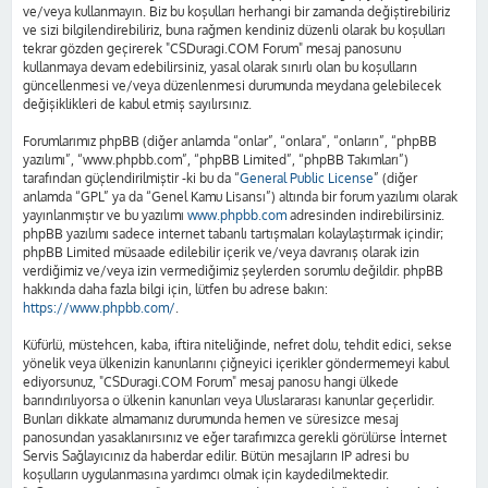
ve/veya kullanmayın. Biz bu koşulları herhangi bir zamanda değiştirebiliriz
ve sizi bilgilendirebiliriz, buna rağmen kendiniz düzenli olarak bu koşulları
tekrar gözden geçirerek "CSDuragi.COM Forum" mesaj panosunu
kullanmaya devam edebilirsiniz, yasal olarak sınırlı olan bu koşulların
güncellenmesi ve/veya düzenlenmesi durumunda meydana gelebilecek
değişiklikleri de kabul etmiş sayılırsınız.
Forumlarımız phpBB (diğer anlamda “onlar”, “onlara”, “onların”, “phpBB
yazılımı”, “www.phpbb.com”, “phpBB Limited”, “phpBB Takımları”)
tarafından güçlendirilmiştir -ki bu da “
General Public License
” (diğer
anlamda “GPL” ya da “Genel Kamu Lisansı”) altında bir forum yazılımı olarak
yayınlanmıştır ve bu yazılımı
www.phpbb.com
adresinden indirebilirsiniz.
phpBB yazılımı sadece internet tabanlı tartışmaları kolaylaştırmak içindir;
phpBB Limited müsaade edilebilir içerik ve/veya davranış olarak izin
verdiğimiz ve/veya izin vermediğimiz şeylerden sorumlu değildir. phpBB
hakkında daha fazla bilgi için, lütfen bu adrese bakın:
https://www.phpbb.com/
.
Küfürlü, müstehcen, kaba, iftira niteliğinde, nefret dolu, tehdit edici, sekse
yönelik veya ülkenizin kanunlarını çiğneyici içerikler göndermemeyi kabul
ediyorsunuz, "CSDuragi.COM Forum" mesaj panosu hangi ülkede
barındırılıyorsa o ülkenin kanunları veya Uluslararası kanunlar geçerlidir.
Bunları dikkate almamanız durumunda hemen ve süresizce mesaj
panosundan yasaklanırsınız ve eğer tarafımızca gerekli görülürse İnternet
Servis Sağlayıcınız da haberdar edilir. Bütün mesajların IP adresi bu
koşulların uygulanmasına yardımcı olmak için kaydedilmektedir.