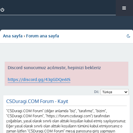
Ana sayfa
Forum ana sayfa
Discord sunucumuz açılmıştır, hepinizi bekleriz
https://discord.gg/43gGDQe6tS
Dil:
CSDuragi.COM Forum - Kayıt
"CSDuragi.COM Forum" (diğer anlamda "biz", "tarafımız", "bizim",
"CSDuragi.COM Forum", "https://forum.csduragi.com") tarafından
çoğaltılan, yasal olarak sınırlı olan alttaki koşulları kabul etmiş sayılıyorsunuz.
Eğer yasal olarak sınırlı olan alttaki koşulların tümünü kabul etmiyorsanız o
zaman lütfen "CSDuragi.COM Forum" mesaj panosuna giriş yapmayın