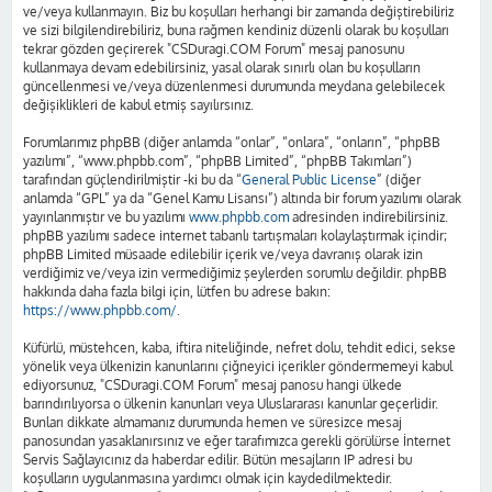
ve/veya kullanmayın. Biz bu koşulları herhangi bir zamanda değiştirebiliriz
ve sizi bilgilendirebiliriz, buna rağmen kendiniz düzenli olarak bu koşulları
tekrar gözden geçirerek "CSDuragi.COM Forum" mesaj panosunu
kullanmaya devam edebilirsiniz, yasal olarak sınırlı olan bu koşulların
güncellenmesi ve/veya düzenlenmesi durumunda meydana gelebilecek
değişiklikleri de kabul etmiş sayılırsınız.
Forumlarımız phpBB (diğer anlamda “onlar”, “onlara”, “onların”, “phpBB
yazılımı”, “www.phpbb.com”, “phpBB Limited”, “phpBB Takımları”)
tarafından güçlendirilmiştir -ki bu da “
General Public License
” (diğer
anlamda “GPL” ya da “Genel Kamu Lisansı”) altında bir forum yazılımı olarak
yayınlanmıştır ve bu yazılımı
www.phpbb.com
adresinden indirebilirsiniz.
phpBB yazılımı sadece internet tabanlı tartışmaları kolaylaştırmak içindir;
phpBB Limited müsaade edilebilir içerik ve/veya davranış olarak izin
verdiğimiz ve/veya izin vermediğimiz şeylerden sorumlu değildir. phpBB
hakkında daha fazla bilgi için, lütfen bu adrese bakın:
https://www.phpbb.com/
.
Küfürlü, müstehcen, kaba, iftira niteliğinde, nefret dolu, tehdit edici, sekse
yönelik veya ülkenizin kanunlarını çiğneyici içerikler göndermemeyi kabul
ediyorsunuz, "CSDuragi.COM Forum" mesaj panosu hangi ülkede
barındırılıyorsa o ülkenin kanunları veya Uluslararası kanunlar geçerlidir.
Bunları dikkate almamanız durumunda hemen ve süresizce mesaj
panosundan yasaklanırsınız ve eğer tarafımızca gerekli görülürse İnternet
Servis Sağlayıcınız da haberdar edilir. Bütün mesajların IP adresi bu
koşulların uygulanmasına yardımcı olmak için kaydedilmektedir.