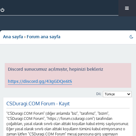
Ana sayfa
Forum ana sayfa
Discord sunucumuz açılmıştır, hepinizi bekleriz
https://discord.gg/43gGDQe6tS
Dil:
CSDuragi.COM Forum - Kayıt
"CSDuragi.COM Forum" (diğer anlamda "biz", "tarafımız", "bizim",
"CSDuragi.COM Forum", "https://forum.csduragi.com") tarafından
çoğaltılan, yasal olarak sınırlı olan alttaki koşulları kabul etmiş sayılıyorsunuz.
Eğer yasal olarak sınırlı olan alttaki koşulların tümünü kabul etmiyorsanız o
zaman lütfen "CSDuragi.COM Forum" mesaj panosuna giriş yapmayın