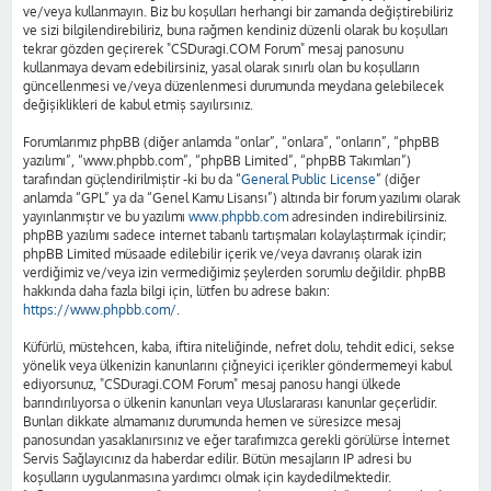
ve/veya kullanmayın. Biz bu koşulları herhangi bir zamanda değiştirebiliriz
ve sizi bilgilendirebiliriz, buna rağmen kendiniz düzenli olarak bu koşulları
tekrar gözden geçirerek "CSDuragi.COM Forum" mesaj panosunu
kullanmaya devam edebilirsiniz, yasal olarak sınırlı olan bu koşulların
güncellenmesi ve/veya düzenlenmesi durumunda meydana gelebilecek
değişiklikleri de kabul etmiş sayılırsınız.
Forumlarımız phpBB (diğer anlamda “onlar”, “onlara”, “onların”, “phpBB
yazılımı”, “www.phpbb.com”, “phpBB Limited”, “phpBB Takımları”)
tarafından güçlendirilmiştir -ki bu da “
General Public License
” (diğer
anlamda “GPL” ya da “Genel Kamu Lisansı”) altında bir forum yazılımı olarak
yayınlanmıştır ve bu yazılımı
www.phpbb.com
adresinden indirebilirsiniz.
phpBB yazılımı sadece internet tabanlı tartışmaları kolaylaştırmak içindir;
phpBB Limited müsaade edilebilir içerik ve/veya davranış olarak izin
verdiğimiz ve/veya izin vermediğimiz şeylerden sorumlu değildir. phpBB
hakkında daha fazla bilgi için, lütfen bu adrese bakın:
https://www.phpbb.com/
.
Küfürlü, müstehcen, kaba, iftira niteliğinde, nefret dolu, tehdit edici, sekse
yönelik veya ülkenizin kanunlarını çiğneyici içerikler göndermemeyi kabul
ediyorsunuz, "CSDuragi.COM Forum" mesaj panosu hangi ülkede
barındırılıyorsa o ülkenin kanunları veya Uluslararası kanunlar geçerlidir.
Bunları dikkate almamanız durumunda hemen ve süresizce mesaj
panosundan yasaklanırsınız ve eğer tarafımızca gerekli görülürse İnternet
Servis Sağlayıcınız da haberdar edilir. Bütün mesajların IP adresi bu
koşulların uygulanmasına yardımcı olmak için kaydedilmektedir.