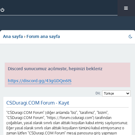
Ana sayfa
Forum ana sayfa
Discord sunucumuz açılmıştır, hepinizi bekleriz
https://discord.gg/43gGDQe6tS
Dil:
CSDuragi.COM Forum - Kayıt
"CSDuragi.COM Forum" (diğer anlamda "biz", "tarafımız", "bizim",
"CSDuragi.COM Forum", "https://forum.csduragi.com") tarafından
çoğaltılan, yasal olarak sınırlı olan alttaki koşulları kabul etmiş sayılıyorsunuz.
Eğer yasal olarak sınırlı olan alttaki koşulların tümünü kabul etmiyorsanız o
zaman lütfen "CSDuragi.COM Forum" mesaj panosuna giriş yapmayın