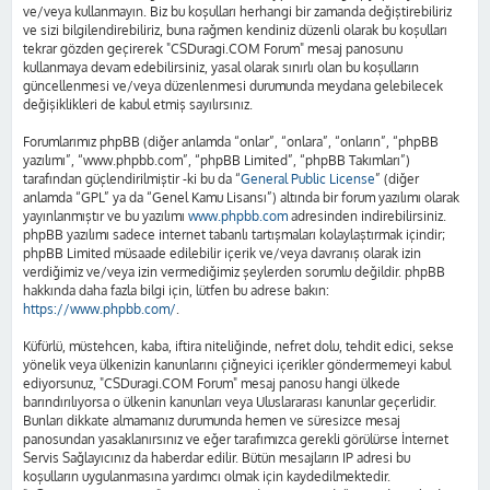
ve/veya kullanmayın. Biz bu koşulları herhangi bir zamanda değiştirebiliriz
ve sizi bilgilendirebiliriz, buna rağmen kendiniz düzenli olarak bu koşulları
tekrar gözden geçirerek "CSDuragi.COM Forum" mesaj panosunu
kullanmaya devam edebilirsiniz, yasal olarak sınırlı olan bu koşulların
güncellenmesi ve/veya düzenlenmesi durumunda meydana gelebilecek
değişiklikleri de kabul etmiş sayılırsınız.
Forumlarımız phpBB (diğer anlamda “onlar”, “onlara”, “onların”, “phpBB
yazılımı”, “www.phpbb.com”, “phpBB Limited”, “phpBB Takımları”)
tarafından güçlendirilmiştir -ki bu da “
General Public License
” (diğer
anlamda “GPL” ya da “Genel Kamu Lisansı”) altında bir forum yazılımı olarak
yayınlanmıştır ve bu yazılımı
www.phpbb.com
adresinden indirebilirsiniz.
phpBB yazılımı sadece internet tabanlı tartışmaları kolaylaştırmak içindir;
phpBB Limited müsaade edilebilir içerik ve/veya davranış olarak izin
verdiğimiz ve/veya izin vermediğimiz şeylerden sorumlu değildir. phpBB
hakkında daha fazla bilgi için, lütfen bu adrese bakın:
https://www.phpbb.com/
.
Küfürlü, müstehcen, kaba, iftira niteliğinde, nefret dolu, tehdit edici, sekse
yönelik veya ülkenizin kanunlarını çiğneyici içerikler göndermemeyi kabul
ediyorsunuz, "CSDuragi.COM Forum" mesaj panosu hangi ülkede
barındırılıyorsa o ülkenin kanunları veya Uluslararası kanunlar geçerlidir.
Bunları dikkate almamanız durumunda hemen ve süresizce mesaj
panosundan yasaklanırsınız ve eğer tarafımızca gerekli görülürse İnternet
Servis Sağlayıcınız da haberdar edilir. Bütün mesajların IP adresi bu
koşulların uygulanmasına yardımcı olmak için kaydedilmektedir.