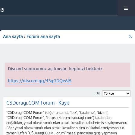
Ana sayfa
Forum ana sayfa
Discord sunucumuz açılmıştır, hepinizi bekleriz
https://discord.gg/43gGDQe6tS
Dil:
CSDuragi.COM Forum - Kayıt
"CSDuragi.COM Forum" (diğer anlamda "biz", "tarafımız", "bizim",
"CSDuragi.COM Forum", "https://forum.csduragi.com") tarafından
çoğaltılan, yasal olarak sınırlı olan alttaki koşulları kabul etmiş sayılıyorsunuz.
Eğer yasal olarak sınırlı olan alttaki koşulların tümünü kabul etmiyorsanız o
zaman lütfen "CSDuragi.COM Forum" mesaj panosuna giriş yapmayın