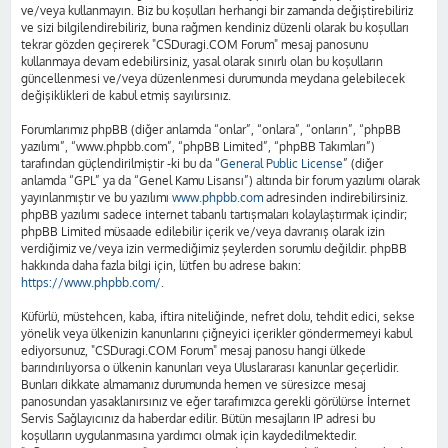
ve/veya kullanmayın. Biz bu koşulları herhangi bir zamanda değiştirebiliriz
ve sizi bilgilendirebiliriz, buna rağmen kendiniz düzenli olarak bu koşulları
tekrar gözden geçirerek "CSDuragi.COM Forum" mesaj panosunu
kullanmaya devam edebilirsiniz, yasal olarak sınırlı olan bu koşulların
güncellenmesi ve/veya düzenlenmesi durumunda meydana gelebilecek
değişiklikleri de kabul etmiş sayılırsınız.
Forumlarımız phpBB (diğer anlamda “onlar”, “onlara”, “onların”, “phpBB
yazılımı”, “www.phpbb.com”, “phpBB Limited”, “phpBB Takımları”)
tarafından güçlendirilmiştir -ki bu da “
General Public License
” (diğer
anlamda “GPL” ya da “Genel Kamu Lisansı”) altında bir forum yazılımı olarak
yayınlanmıştır ve bu yazılımı
www.phpbb.com
adresinden indirebilirsiniz.
phpBB yazılımı sadece internet tabanlı tartışmaları kolaylaştırmak içindir;
phpBB Limited müsaade edilebilir içerik ve/veya davranış olarak izin
verdiğimiz ve/veya izin vermediğimiz şeylerden sorumlu değildir. phpBB
hakkında daha fazla bilgi için, lütfen bu adrese bakın:
https://www.phpbb.com/
.
Küfürlü, müstehcen, kaba, iftira niteliğinde, nefret dolu, tehdit edici, sekse
yönelik veya ülkenizin kanunlarını çiğneyici içerikler göndermemeyi kabul
ediyorsunuz, "CSDuragi.COM Forum" mesaj panosu hangi ülkede
barındırılıyorsa o ülkenin kanunları veya Uluslararası kanunlar geçerlidir.
Bunları dikkate almamanız durumunda hemen ve süresizce mesaj
panosundan yasaklanırsınız ve eğer tarafımızca gerekli görülürse İnternet
Servis Sağlayıcınız da haberdar edilir. Bütün mesajların IP adresi bu
koşulların uygulanmasına yardımcı olmak için kaydedilmektedir.