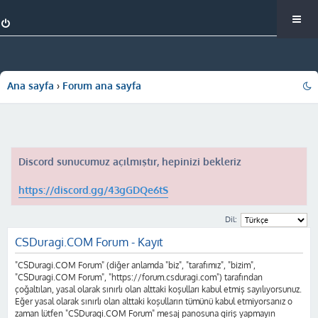
Ana sayfa
Forum ana sayfa
Discord sunucumuz açılmıştır, hepinizi bekleriz
https://discord.gg/43gGDQe6tS
Dil:
CSDuragi.COM Forum - Kayıt
"CSDuragi.COM Forum" (diğer anlamda "biz", "tarafımız", "bizim",
"CSDuragi.COM Forum", "https://forum.csduragi.com") tarafından
çoğaltılan, yasal olarak sınırlı olan alttaki koşulları kabul etmiş sayılıyorsunuz.
Eğer yasal olarak sınırlı olan alttaki koşulların tümünü kabul etmiyorsanız o
zaman lütfen "CSDuragi.COM Forum" mesaj panosuna giriş yapmayın