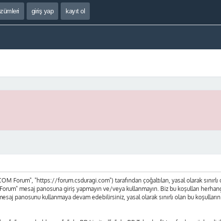
özümleri
giriş yap
kayıt ol
 Forum", "https://forum.csduragi.com") tarafından çoğaltılan, yasal olarak sınırlı olan
orum" mesaj panosuna giriş yapmayın ve/veya kullanmayın. Biz bu koşulları herhangi bi
mesaj panosunu kullanmaya devam edebilirsiniz, yasal olarak sınırlı olan bu koşul