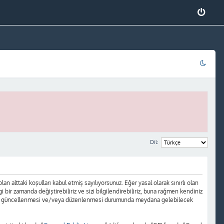
Dil:
 alttaki koşulları kabul etmiş sayılıyorsunuz. Eğer yasal olarak sınırlı olan
r zamanda değiştirebiliriz ve sizi bilgilendirebiliriz, buna rağmen kendiniz
ların güncellenmesi ve/veya düzenlenmesi durumunda meydana gelebilecek