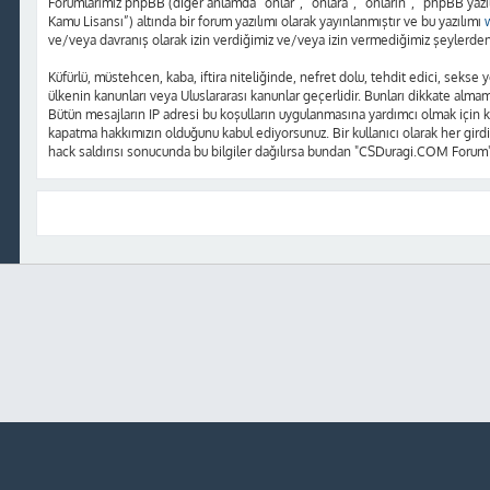
Forumlarımız phpBB (diğer anlamda “onlar”, “onlara”, “onların”, “phpBB yazı
Kamu Lisansı”) altında bir forum yazılımı olarak yayınlanmıştır ve bu yazılımı
ve/veya davranış olarak izin verdiğimiz ve/veya izin vermediğimiz şeylerden 
Küfürlü, müstehcen, kaba, iftira niteliğinde, nefret dolu, tehdit edici, sek
ülkenin kanunları veya Uluslararası kanunlar geçerlidir. Bunları dikkate alm
Bütün mesajların IP adresi bu koşulların uygulanmasına yardımcı olmak içi
kapatma hakkımızın olduğunu kabul ediyorsunuz. Bir kullanıcı olarak her girdi
hack saldırısı sonucunda bu bilgiler dağılırsa bundan "CSDuragi.COM Forum"