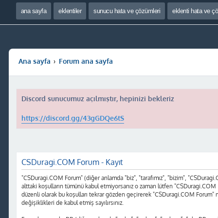
ana sayfa
eklentiler
sunucu hata ve çözümleri
eklenti hata ve ç
Ana sayfa
Forum ana sayfa
Discord sunucumuz açılmıştır, hepinizi bekleriz
https://discord.gg/43gGDQe6tS
CSDuragi.COM Forum - Kayıt
"CSDuragi.COM Forum" (diğer anlamda "biz", "tarafımız", "bizim", "CSDuragi.COM
alttaki koşulların tümünü kabul etmiyorsanız o zaman lütfen "CSDuragi.COM F
düzenli olarak bu koşulları tekrar gözden geçirerek "CSDuragi.COM Forum" 
değişiklikleri de kabul etmiş sayılırsınız.