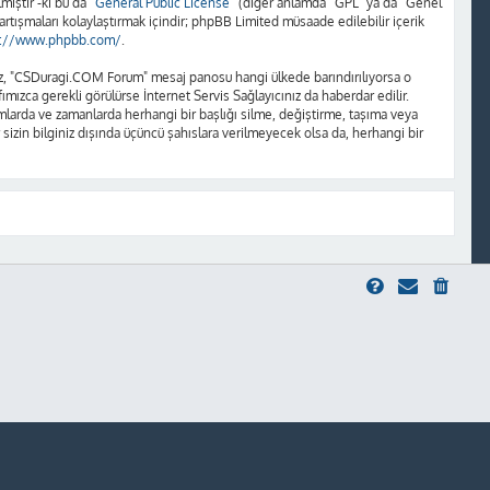
iştir -ki bu da “
General Public License
” (diğer anlamda “GPL” ya da “Genel
artışmaları kolaylaştırmak içindir; phpBB Limited müsaade edilebilir içerik
s://www.phpbb.com/
.
unuz, "CSDuragi.COM Forum" mesaj panosu hangi ülkede barındırılıyorsa o
ızca gerekli görülürse İnternet Servis Sağlayıcınız da haberdar edilir.
rda ve zamanlarda herhangi bir başlığı silme, değiştirme, taşıma veya
 sizin bilginiz dışında üçüncü şahıslara verilmeyecek olsa da, herhangi bir