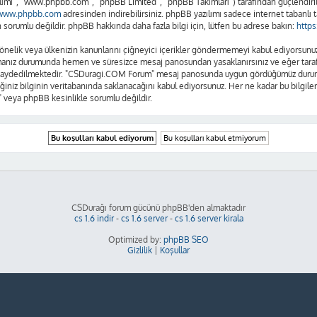
lımı”, “www.phpbb.com”, “phpBB Limited”, “phpBB Takımları”) tarafından güçlendirilm
www.phpbb.com
adresinden indirebilirsiniz. phpBB yazılımı sadece internet tabanlı t
sorumlu değildir. phpBB hakkında daha fazla bilgi için, lütfen bu adrese bakın:
http
se yönelik veya ülkenizin kanunlarını çiğneyici içerikler göndermemeyi kabul ediyors
amanız durumunda hemen ve süresizce mesaj panosundan yasaklanırsınız ve eğer tarafım
n kaydedilmektedir. "CSDuragi.COM Forum" mesaj panosunda uygun gördüğümüz durumla
ğiniz bilginin veritabanında saklanacağını kabul ediyorsunuz. Her ne kadar bu bilgiler
 veya phpBB kesinlikle sorumlu değildir.
CSDurağı forum gücünü phpBB'den almaktadır
cs 1.6 indir
-
cs 1.6 server
-
cs 1.6 server kirala
Optimized by:
phpBB SEO
Gizlilik
|
Koşullar