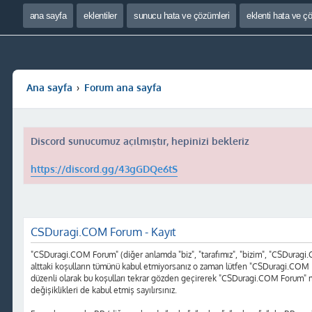
ana sayfa
eklentiler
sunucu hata ve çözümleri
eklenti hata ve ç
Ana sayfa
Forum ana sayfa
Discord sunucumuz açılmıştır, hepinizi bekleriz
https://discord.gg/43gGDQe6tS
CSDuragi.COM Forum - Kayıt
"CSDuragi.COM Forum" (diğer anlamda "biz", "tarafımız", "bizim", "CSDuragi.COM
alttaki koşulların tümünü kabul etmiyorsanız o zaman lütfen "CSDuragi.COM F
düzenli olarak bu koşulları tekrar gözden geçirerek "CSDuragi.COM Forum" 
değişiklikleri de kabul etmiş sayılırsınız.