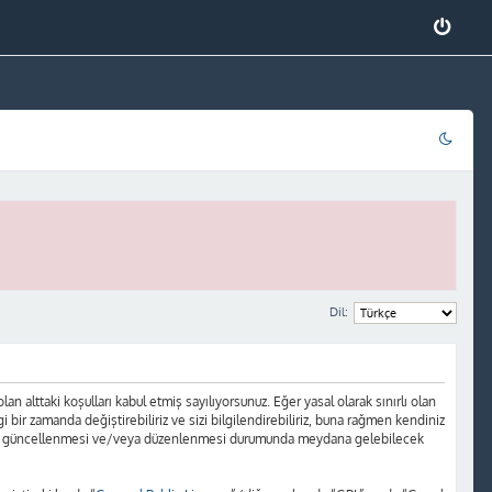
Dil:
 alttaki koşulları kabul etmiş sayılıyorsunuz. Eğer yasal olarak sınırlı olan
r zamanda değiştirebiliriz ve sizi bilgilendirebiliriz, buna rağmen kendiniz
ların güncellenmesi ve/veya düzenlenmesi durumunda meydana gelebilecek