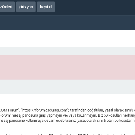
özümleri
giriş yap
kayıt ol
 Forum", "https://forum.csduragi.com") tarafından çoğaltılan, yasal olarak sınırlı olan
orum" mesaj panosuna giriş yapmayın ve/veya kullanmayın. Biz bu koşulları herhangi bi
mesaj panosunu kullanmaya devam edebilirsiniz, yasal olarak sınırlı olan bu koşul