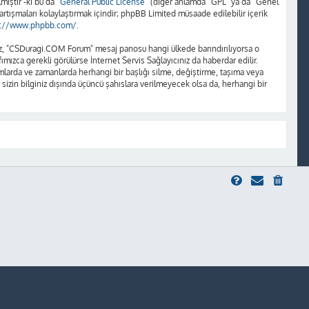
iştir -ki bu da “
General Public License
” (diğer anlamda “GPL” ya da “Genel
artışmaları kolaylaştırmak içindir; phpBB Limited müsaade edilebilir içerik
s://www.phpbb.com/
.
unuz, "CSDuragi.COM Forum" mesaj panosu hangi ülkede barındırılıyorsa o
ızca gerekli görülürse İnternet Servis Sağlayıcınız da haberdar edilir.
rda ve zamanlarda herhangi bir başlığı silme, değiştirme, taşıma veya
 sizin bilginiz dışında üçüncü şahıslara verilmeyecek olsa da, herhangi bir