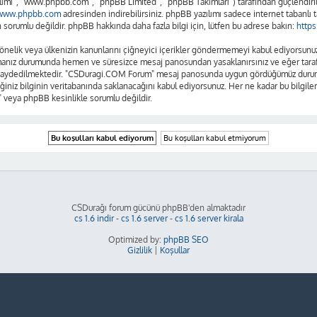
lımı”, “www.phpbb.com”, “phpBB Limited”, “phpBB Takımları”) tarafından güçlendirilm
www.phpbb.com
adresinden indirebilirsiniz. phpBB yazılımı sadece internet tabanlı t
sorumlu değildir. phpBB hakkında daha fazla bilgi için, lütfen bu adrese bakın:
http
se yönelik veya ülkenizin kanunlarını çiğneyici içerikler göndermemeyi kabul ediyors
amanız durumunda hemen ve süresizce mesaj panosundan yasaklanırsınız ve eğer tarafım
n kaydedilmektedir. "CSDuragi.COM Forum" mesaj panosunda uygun gördüğümüz durumla
ğiniz bilginin veritabanında saklanacağını kabul ediyorsunuz. Her ne kadar bu bilgiler
 veya phpBB kesinlikle sorumlu değildir.
CSDurağı forum gücünü phpBB'den almaktadır
cs 1.6 indir
-
cs 1.6 server
-
cs 1.6 server kirala
Optimized by:
phpBB SEO
Gizlilik
|
Koşullar