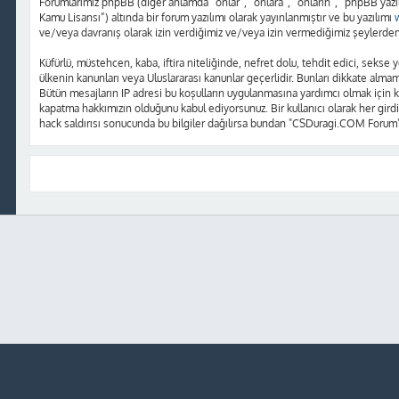
Forumlarımız phpBB (diğer anlamda “onlar”, “onlara”, “onların”, “phpBB yazı
Kamu Lisansı”) altında bir forum yazılımı olarak yayınlanmıştır ve bu yazılımı
ve/veya davranış olarak izin verdiğimiz ve/veya izin vermediğimiz şeylerden 
Küfürlü, müstehcen, kaba, iftira niteliğinde, nefret dolu, tehdit edici, sek
ülkenin kanunları veya Uluslararası kanunlar geçerlidir. Bunları dikkate alm
Bütün mesajların IP adresi bu koşulların uygulanmasına yardımcı olmak içi
kapatma hakkımızın olduğunu kabul ediyorsunuz. Bir kullanıcı olarak her girdi
hack saldırısı sonucunda bu bilgiler dağılırsa bundan "CSDuragi.COM Forum"