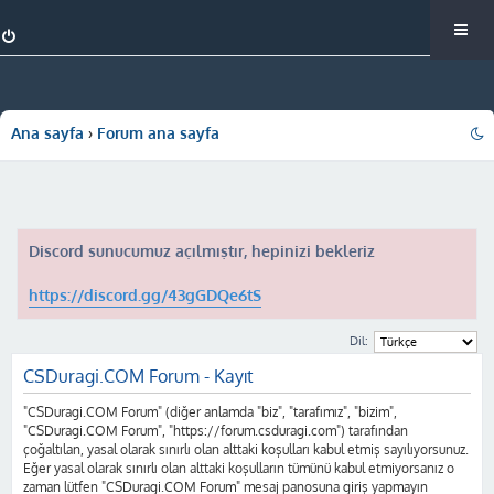
Ana sayfa
Forum ana sayfa
Discord sunucumuz açılmıştır, hepinizi bekleriz
https://discord.gg/43gGDQe6tS
Dil:
CSDuragi.COM Forum - Kayıt
"CSDuragi.COM Forum" (diğer anlamda "biz", "tarafımız", "bizim",
"CSDuragi.COM Forum", "https://forum.csduragi.com") tarafından
çoğaltılan, yasal olarak sınırlı olan alttaki koşulları kabul etmiş sayılıyorsunuz.
Eğer yasal olarak sınırlı olan alttaki koşulların tümünü kabul etmiyorsanız o
zaman lütfen "CSDuragi.COM Forum" mesaj panosuna giriş yapmayın