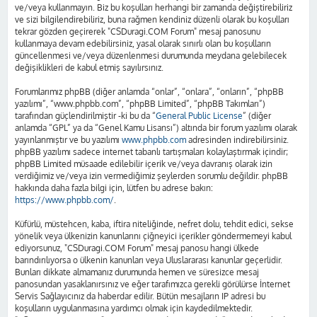
ve/veya kullanmayın. Biz bu koşulları herhangi bir zamanda değiştirebiliriz
ve sizi bilgilendirebiliriz, buna rağmen kendiniz düzenli olarak bu koşulları
tekrar gözden geçirerek "CSDuragi.COM Forum" mesaj panosunu
kullanmaya devam edebilirsiniz, yasal olarak sınırlı olan bu koşulların
güncellenmesi ve/veya düzenlenmesi durumunda meydana gelebilecek
değişiklikleri de kabul etmiş sayılırsınız.
Forumlarımız phpBB (diğer anlamda “onlar”, “onlara”, “onların”, “phpBB
yazılımı”, “www.phpbb.com”, “phpBB Limited”, “phpBB Takımları”)
tarafından güçlendirilmiştir -ki bu da “
General Public License
” (diğer
anlamda “GPL” ya da “Genel Kamu Lisansı”) altında bir forum yazılımı olarak
yayınlanmıştır ve bu yazılımı
www.phpbb.com
adresinden indirebilirsiniz.
phpBB yazılımı sadece internet tabanlı tartışmaları kolaylaştırmak içindir;
phpBB Limited müsaade edilebilir içerik ve/veya davranış olarak izin
verdiğimiz ve/veya izin vermediğimiz şeylerden sorumlu değildir. phpBB
hakkında daha fazla bilgi için, lütfen bu adrese bakın:
https://www.phpbb.com/
.
Küfürlü, müstehcen, kaba, iftira niteliğinde, nefret dolu, tehdit edici, sekse
yönelik veya ülkenizin kanunlarını çiğneyici içerikler göndermemeyi kabul
ediyorsunuz, "CSDuragi.COM Forum" mesaj panosu hangi ülkede
barındırılıyorsa o ülkenin kanunları veya Uluslararası kanunlar geçerlidir.
Bunları dikkate almamanız durumunda hemen ve süresizce mesaj
panosundan yasaklanırsınız ve eğer tarafımızca gerekli görülürse İnternet
Servis Sağlayıcınız da haberdar edilir. Bütün mesajların IP adresi bu
koşulların uygulanmasına yardımcı olmak için kaydedilmektedir.