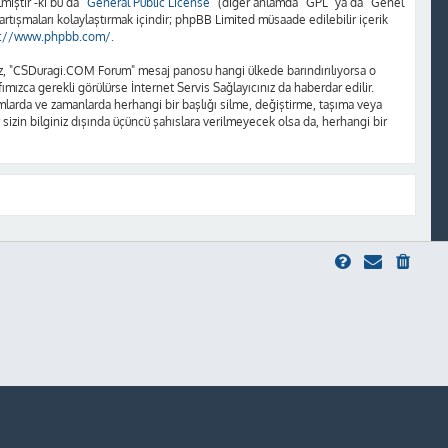
iştir -ki bu da “
General Public License
” (diğer anlamda “GPL” ya da “Genel
artışmaları kolaylaştırmak içindir; phpBB Limited müsaade edilebilir içerik
s://www.phpbb.com/
.
unuz, "CSDuragi.COM Forum" mesaj panosu hangi ülkede barındırılıyorsa o
ızca gerekli görülürse İnternet Servis Sağlayıcınız da haberdar edilir.
rda ve zamanlarda herhangi bir başlığı silme, değiştirme, taşıma veya
 sizin bilginiz dışında üçüncü şahıslara verilmeyecek olsa da, herhangi bir