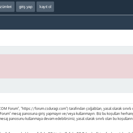
özümleri
giriş yap
kayıt ol
 Forum", "https://forum.csduragi.com") tarafından çoğaltılan, yasal olarak sınırlı olan
orum" mesaj panosuna giriş yapmayın ve/veya kullanmayın. Biz bu koşulları herhangi bi
mesaj panosunu kullanmaya devam edebilirsiniz, yasal olarak sınırlı olan bu koşul