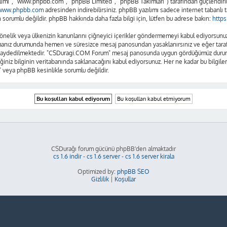
lımı”, “www.phpbb.com”, “phpBB Limited”, “phpBB Takımları”) tarafından güçlendirilm
www.phpbb.com
adresinden indirebilirsiniz. phpBB yazılımı sadece internet tabanlı t
sorumlu değildir. phpBB hakkında daha fazla bilgi için, lütfen bu adrese bakın:
http
se yönelik veya ülkenizin kanunlarını çiğneyici içerikler göndermemeyi kabul ediyors
amanız durumunda hemen ve süresizce mesaj panosundan yasaklanırsınız ve eğer tarafım
n kaydedilmektedir. "CSDuragi.COM Forum" mesaj panosunda uygun gördüğümüz durumla
ğiniz bilginin veritabanında saklanacağını kabul ediyorsunuz. Her ne kadar bu bilgiler
 veya phpBB kesinlikle sorumlu değildir.
CSDurağı forum gücünü phpBB'den almaktadır
cs 1.6 indir
-
cs 1.6 server
-
cs 1.6 server kirala
Optimized by:
phpBB SEO
Gizlilik
|
Koşullar