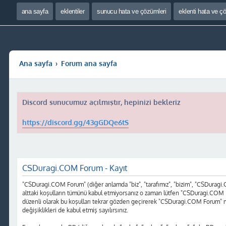
ana sayfa
eklentiler
sunucu hata ve çözümleri
eklenti hata ve ç
Ana sayfa
Forum ana sayfa
Discord sunucumuz açılmıştır, hepinizi bekleriz
https://discord.gg/43gGDQe6tS
CSDuragi.COM Forum - Kayıt
"CSDuragi.COM Forum" (diğer anlamda "biz", "tarafımız", "bizim", "CSDuragi.COM
alttaki koşulların tümünü kabul etmiyorsanız o zaman lütfen "CSDuragi.COM F
düzenli olarak bu koşulları tekrar gözden geçirerek "CSDuragi.COM Forum" 
değişiklikleri de kabul etmiş sayılırsınız.