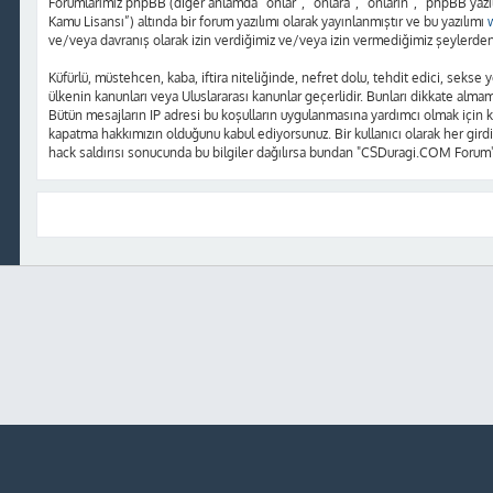
Forumlarımız phpBB (diğer anlamda “onlar”, “onlara”, “onların”, “phpBB yazı
Kamu Lisansı”) altında bir forum yazılımı olarak yayınlanmıştır ve bu yazılımı
ve/veya davranış olarak izin verdiğimiz ve/veya izin vermediğimiz şeylerden 
Küfürlü, müstehcen, kaba, iftira niteliğinde, nefret dolu, tehdit edici, sek
ülkenin kanunları veya Uluslararası kanunlar geçerlidir. Bunları dikkate alm
Bütün mesajların IP adresi bu koşulların uygulanmasına yardımcı olmak içi
kapatma hakkımızın olduğunu kabul ediyorsunuz. Bir kullanıcı olarak her girdi
hack saldırısı sonucunda bu bilgiler dağılırsa bundan "CSDuragi.COM Forum"