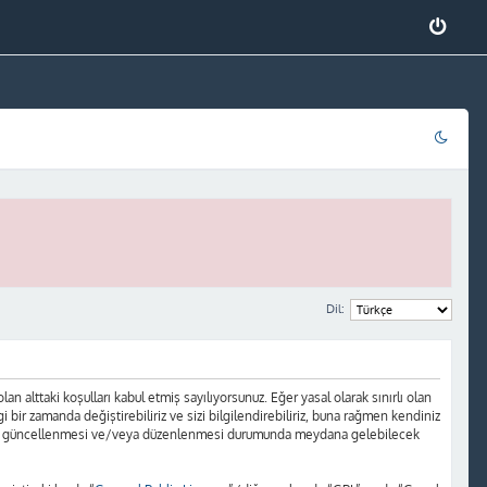
Dil:
 alttaki koşulları kabul etmiş sayılıyorsunuz. Eğer yasal olarak sınırlı olan
r zamanda değiştirebiliriz ve sizi bilgilendirebiliriz, buna rağmen kendiniz
ların güncellenmesi ve/veya düzenlenmesi durumunda meydana gelebilecek