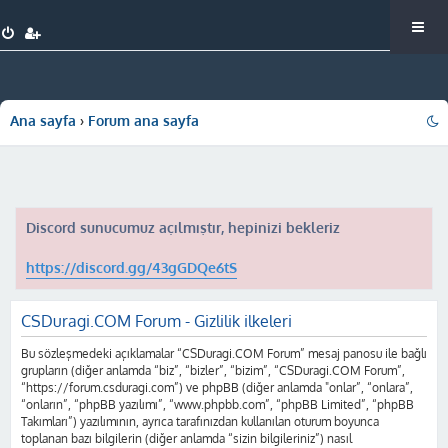
Ana sayfa
Forum ana sayfa
Discord sunucumuz açılmıştır, hepinizi bekleriz
https://discord.gg/43gGDQe6tS
CSDuragi.COM Forum - Gizlilik ilkeleri
Bu sözleşmedeki açıklamalar “CSDuragi.COM Forum” mesaj panosu ile bağlı
grupların (diğer anlamda “biz”, “bizler”, “bizim”, “CSDuragi.COM Forum”,
“https://forum.csduragi.com”) ve phpBB (diğer anlamda "onlar”, “onlara”,
“onların”, “phpBB yazılımı”, “www.phpbb.com”, “phpBB Limited”, “phpBB
Takımları”) yazılımının, ayrıca tarafınızdan kullanılan oturum boyunca
toplanan bazı bilgilerin (diğer anlamda “sizin bilgileriniz”) nasıl