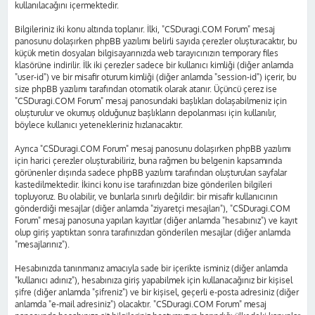
kullanılacağını içermektedir.
Bilgileriniz iki konu altında toplanır. İlki, "CSDuragi.COM Forum" mesaj
panosunu dolaşırken phpBB yazılımı belirli sayıda çerezler oluşturacaktır, bu
küçük metin dosyaları bilgisayarınızda web tarayıcınızın temporary files
klasörüne indirilir. İlk iki çerezler sadece bir kullanıcı kimliği (diğer anlamda
"user-id") ve bir misafir oturum kimliği (diğer anlamda "session-id") içerir, bu
size phpBB yazılımı tarafından otomatik olarak atanır. Üçüncü çerez ise
"CSDuragi.COM Forum" mesaj panosundaki başlıkları dolaşabilmeniz için
oluşturulur ve okumuş olduğunuz başlıkların depolanması için kullanılır,
böylece kullanıcı yetenekleriniz hızlanacaktır.
Ayrıca "CSDuragi.COM Forum" mesaj panosunu dolaşırken phpBB yazılımı
için harici çerezler oluşturabiliriz, buna rağmen bu belgenin kapsamında
görünenler dışında sadece phpBB yazılımı tarafından oluşturulan sayfalar
kastedilmektedir. İkinci konu ise tarafınızdan bize gönderilen bilgileri
topluyoruz. Bu olabilir, ve bunlarla sınırlı değildir: bir misafir kullanıcının
gönderdiği mesajlar (diğer anlamda "ziyaretçi mesajları"), "CSDuragi.COM
Forum" mesaj panosuna yapılan kayıtlar (diğer anlamda "hesabınız") ve kayıt
olup giriş yaptıktan sonra tarafınızdan gönderilen mesajlar (diğer anlamda
"mesajlarınız").
Hesabınızda tanınmanız amacıyla sade bir içerikte isminiz (diğer anlamda
"kullanıcı adınız"), hesabınıza giriş yapabilmek için kullanacağınız bir kişisel
şifre (diğer anlamda "şifreniz") ve bir kişisel, geçerli e-posta adresiniz (diğer
anlamda "e-mail adresiniz") olacaktır. "CSDuragi.COM Forum" mesaj