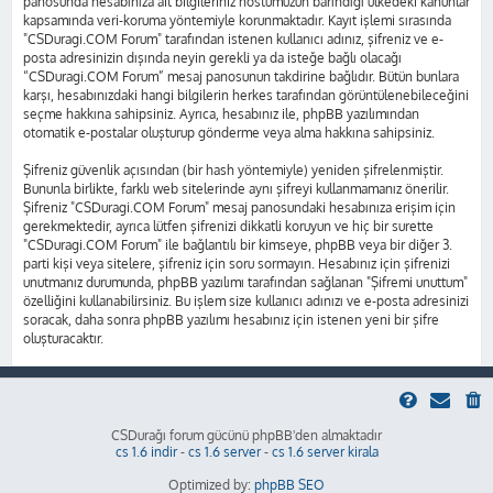
panosunda hesabınıza ait bilgileriniz hostumuzun barındığı ülkedeki kanunlar
kapsamında veri-koruma yöntemiyle korunmaktadır. Kayıt işlemi sırasında
"CSDuragi.COM Forum" tarafından istenen kullanıcı adınız, şifreniz ve e-
posta adresinizin dışında neyin gerekli ya da isteğe bağlı olacağı
“CSDuragi.COM Forum” mesaj panosunun takdirine bağlıdır. Bütün bunlara
karşı, hesabınızdaki hangi bilgilerin herkes tarafından görüntülenebileceğini
seçme hakkına sahipsiniz. Ayrıca, hesabınız ile, phpBB yazılımından
otomatik e-postalar oluşturup gönderme veya alma hakkına sahipsiniz.
Şifreniz güvenlik açısından (bir hash yöntemiyle) yeniden şifrelenmiştir.
Bununla birlikte, farklı web sitelerinde aynı şifreyi kullanmamanız önerilir.
Şifreniz "CSDuragi.COM Forum" mesaj panosundaki hesabınıza erişim için
gerekmektedir, ayrıca lütfen şifrenizi dikkatli koruyun ve hiç bir surette
"CSDuragi.COM Forum" ile bağlantılı bir kimseye, phpBB veya bir diğer 3.
parti kişi veya sitelere, şifreniz için soru sormayın. Hesabınız için şifrenizi
unutmanız durumunda, phpBB yazılımı tarafından sağlanan "Şifremi unuttum"
özelliğini kullanabilirsiniz. Bu işlem size kullanıcı adınızı ve e-posta adresinizi
soracak, daha sonra phpBB yazılımı hesabınız için istenen yeni bir şifre
oluşturacaktır.
CSDurağı forum gücünü phpBB'den almaktadır
cs 1.6 indir
-
cs 1.6 server
-
cs 1.6 server kirala
Optimized by:
phpBB SEO