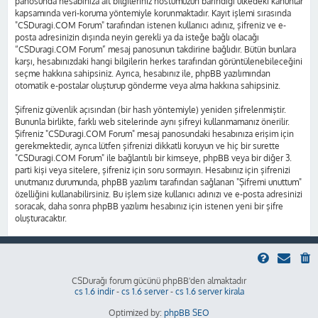
panosunda hesabınıza ait bilgileriniz hostumuzun barındığı ülkedeki kanunlar
kapsamında veri-koruma yöntemiyle korunmaktadır. Kayıt işlemi sırasında
"CSDuragi.COM Forum" tarafından istenen kullanıcı adınız, şifreniz ve e-
posta adresinizin dışında neyin gerekli ya da isteğe bağlı olacağı
“CSDuragi.COM Forum” mesaj panosunun takdirine bağlıdır. Bütün bunlara
karşı, hesabınızdaki hangi bilgilerin herkes tarafından görüntülenebileceğini
seçme hakkına sahipsiniz. Ayrıca, hesabınız ile, phpBB yazılımından
otomatik e-postalar oluşturup gönderme veya alma hakkına sahipsiniz.
Şifreniz güvenlik açısından (bir hash yöntemiyle) yeniden şifrelenmiştir.
Bununla birlikte, farklı web sitelerinde aynı şifreyi kullanmamanız önerilir.
Şifreniz "CSDuragi.COM Forum" mesaj panosundaki hesabınıza erişim için
gerekmektedir, ayrıca lütfen şifrenizi dikkatli koruyun ve hiç bir surette
"CSDuragi.COM Forum" ile bağlantılı bir kimseye, phpBB veya bir diğer 3.
parti kişi veya sitelere, şifreniz için soru sormayın. Hesabınız için şifrenizi
unutmanız durumunda, phpBB yazılımı tarafından sağlanan "Şifremi unuttum"
özelliğini kullanabilirsiniz. Bu işlem size kullanıcı adınızı ve e-posta adresinizi
soracak, daha sonra phpBB yazılımı hesabınız için istenen yeni bir şifre
oluşturacaktır.
CSDurağı forum gücünü phpBB'den almaktadır
cs 1.6 indir
-
cs 1.6 server
-
cs 1.6 server kirala
Optimized by:
phpBB SEO