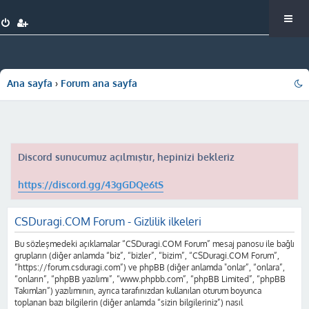
Ana sayfa
Forum ana sayfa
Discord sunucumuz açılmıştır, hepinizi bekleriz
https://discord.gg/43gGDQe6tS
CSDuragi.COM Forum - Gizlilik ilkeleri
Bu sözleşmedeki açıklamalar “CSDuragi.COM Forum” mesaj panosu ile bağlı
grupların (diğer anlamda “biz”, “bizler”, “bizim”, “CSDuragi.COM Forum”,
“https://forum.csduragi.com”) ve phpBB (diğer anlamda "onlar”, “onlara”,
“onların”, “phpBB yazılımı”, “www.phpbb.com”, “phpBB Limited”, “phpBB
Takımları”) yazılımının, ayrıca tarafınızdan kullanılan oturum boyunca
toplanan bazı bilgilerin (diğer anlamda “sizin bilgileriniz”) nasıl