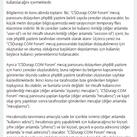
kullanılacağını içermektedir.
Bilgileriniz iki konu altında toplanır. İlki, "CSDuragi.COM Forum" mesaj
panosunu dolaşırken phpBB yazılımı belirli sayıda çerezler oluşturacaktır, bu
küçük metin dosyaları bilgisayarınızda web tarayıcınızın temporary files
klasörüne indirilir. İlk iki çerezler sadece bir kullanıcı kimliği (diğer anlamda
"user-id") ve bir misafir oturum kimliği (diğer anlamda "session-id") içerir, bu
size phpBB yazılımı tarafından otomatik olarak atanır. Üçüncü çerez ise
"CSDuragi.COM Forum" mesaj panosundaki başlıkları dolaşabilmeniz için
oluşturulur ve okumuş olduğunuz başlıkların depolanması için kullanılır,
böylece kullanıcı yetenekleriniz hızlanacaktır.
Ayrıca "CSDuragi.COM Forum" mesaj panosunu dolaşırken phpBB yazılımı
için harici çerezler oluşturabiliriz, buna rağmen bu belgenin kapsamında
görünenler dışında sadece phpBB yazılımı tarafından oluşturulan sayfalar
kastedilmektedir. İkinci konu ise tarafınızdan bize gönderilen bilgileri
topluyoruz. Bu olabilir, ve bunlarla sınırlı değildir: bir misafir kullanıcının
gönderdiği mesajlar (diğer anlamda "ziyaretçi mesajları"), "CSDuragi.COM
Forum" mesaj panosuna yapılan kayıtlar (diğer anlamda "hesabınız") ve kayıt
olup giriş yaptıktan sonra tarafınızdan gönderilen mesajlar (diğer anlamda
"mesajlarınız").
Hesabınızda tanınmanız amacıyla sade bir içerikte isminiz (diğer anlamda
"kullanıcı adınız"), hesabınıza giriş yapabilmek için kullanacağınız bir kişisel
şifre (diğer anlamda "şifreniz") ve bir kişisel, geçerli e-posta adresiniz (diğer
anlamda "e-mail adresiniz") olacaktır. "CSDuragi.COM Forum" mesaj