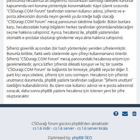
panosunda hesabınıza ait bilgileriniz hostumuzun barındığı ülkedeki kanunlar
kapsamında veri-koruma yöntemiyle korunmaktadır. Kayıt işlemi sırasında
"CSDuragi.COM Forum" tarafından istenen kullanıcı adınız, şifreniz ve e-
posta adresinizin dışında neyin gerekli ya da isteğe bağlı olacağı
“CSDuragi.COM Forum” mesaj panosunun takdirine bağlıdır. Bütün bunlara
karşı, hesabınızdaki hangi bilgilerin herkes tarafından görüntülenebileceğini
seçme hakkına sahipsiniz. Ayrıca, hesabınız ile, phpBB yazılımından
otomatik e-postalar oluşturup gönderme veya alma hakkına sahipsiniz.
Şifreniz güvenlik açısından (bir hash yöntemiyle) yeniden şifrelenmiştir.
Bununla birlikte, farklı web sitelerinde aynı şifreyi kullanmamanız önerilir.
Şifreniz "CSDuragi.COM Forum" mesaj panosundaki hesabınıza erişim için
gerekmektedir, ayrıca lütfen şifrenizi dikkatli koruyun ve hiç bir surette
"CSDuragi.COM Forum" ile bağlantılı bir kimseye, phpBB veya bir diğer 3.
parti kişi veya sitelere, şifreniz için soru sormayın. Hesabınız için şifrenizi
unutmanız durumunda, phpBB yazılımı tarafından sağlanan "Şifremi unuttum"
özelliğini kullanabilirsiniz. Bu işlem size kullanıcı adınızı ve e-posta adresinizi
soracak, daha sonra phpBB yazılımı hesabınız için istenen yeni bir şifre
oluşturacaktır.
CSDurağı forum gücünü phpBB'den almaktadır
cs 1.6 indir
-
cs 1.6 server
-
cs 1.6 server kirala
Optimized by:
phpBB SEO