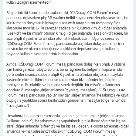
kullanılacağını içermektedir.
Bilgileriniz iki konu altında toplanır. İlki, "CSDuragi.COM Forum" mesaj
panosunu dolaşırken phpBB yazılımı belirli sayıda çerezler oluşturacaktır, bu
küçük metin dosyaları bilgisayarınızda web tarayıcınızın temporary files
klasörüne indirilir. İlk iki çerezler sadece bir kullanıcı kimliği (diğer anlamda
"user-id") ve bir misafir oturum kimliği (diğer anlamda "session-id") içerir, bu
size phpBB yazılımı tarafından otomatik olarak atanır. Üçüncü çerez ise
"CSDuragi.COM Forum" mesaj panosundaki başlıkları dolaşabilmeniz için
oluşturulur ve okumuş olduğunuz başlıkların depolanması için kullanılır,
böylece kullanıcı yetenekleriniz hızlanacaktır.
Ayrıca "CSDuragi.COM Forum" mesaj panosunu dolaşırken phpBB yazılımı
için harici çerezler oluşturabiliriz, buna rağmen bu belgenin kapsamında
görünenler dışında sadece phpBB yazılımı tarafından oluşturulan sayfalar
kastedilmektedir. İkinci konu ise tarafınızdan bize gönderilen bilgileri
topluyoruz. Bu olabilir, ve bunlarla sınırlı değildir: bir misafir kullanıcının
gönderdiği mesajlar (diğer anlamda "ziyaretçi mesajları"), "CSDuragi.COM
Forum" mesaj panosuna yapılan kayıtlar (diğer anlamda "hesabınız") ve kayıt
olup giriş yaptıktan sonra tarafınızdan gönderilen mesajlar (diğer anlamda
"mesajlarınız").
Hesabınızda tanınmanız amacıyla sade bir içerikte isminiz (diğer anlamda
"kullanıcı adınız"), hesabınıza giriş yapabilmek için kullanacağınız bir kişisel
şifre (diğer anlamda "şifreniz") ve bir kişisel, geçerli e-posta adresiniz (diğer
anlamda "e-mail adresiniz") olacaktır. "CSDuragi.COM Forum" mesaj