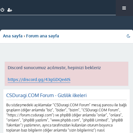
Ana sayfa
Forum ana sayfa
Discord sunucumuz açılmıştır, hepinizi bekleriz
https://discord.gg/43gGDQe6tS
CSDuragi.COM Forum - Gizlilik ilkeleri
Bu sözleşmedeki açıklamalar “CSDuragi.COM Forum” mesaj panosu ile bağlı
grupların (diğer anlamda “biz”, “bizler”, “bizim”, “CSDuragi.COM Forum”,
“https://forum.csduragi.com”) ve phpBB (diğer anlamda "onlar”, “onlara”,
“onların”, “phpBB yazılımı”, “www.phpbb.com”, “phpBB Limited”, “phpBB
Takımları”) yazılımının, ayrıca tarafınızdan kullanılan oturum boyunca
toplanan bazı bilgilerin (diğer anlamda “sizin bilgileriniz”) nasıl