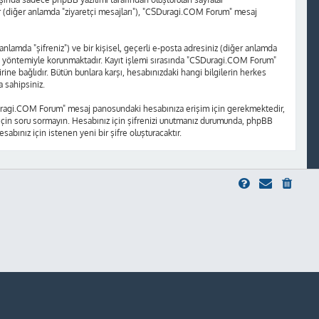
ajlar (diğer anlamda "ziyaretçi mesajları"), "CSDuragi.COM Forum" mesaj
 anlamda "şifreniz") ve bir kişisel, geçerli e-posta adresiniz (diğer anlamda
a yöntemiyle korunmaktadır. Kayıt işlemi sırasında "CSDuragi.COM Forum"
ne bağlıdır. Bütün bunlara karşı, hesabınızdaki hangi bilgilerin herkes
 sahipsiniz.
"CSDuragi.COM Forum" mesaj panosundaki hesabınıza erişim için gerekmektedir,
niz için soru sormayın. Hesabınız için şifrenizi unutmanız durumunda, phpBB
sabınız için istenen yeni bir şifre oluşturacaktır.