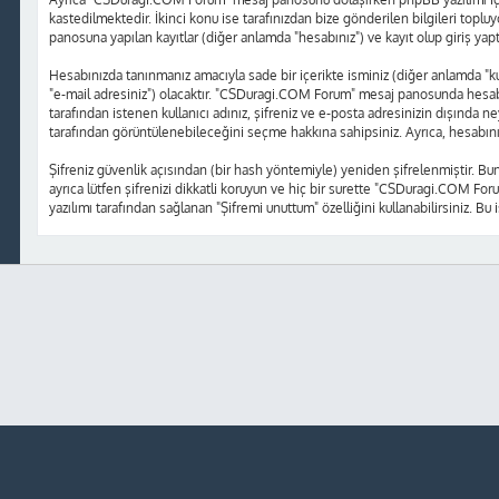
kastedilmektedir. İkinci konu ise tarafınızdan bize gönderilen bilgileri topluy
panosuna yapılan kayıtlar (diğer anlamda "hesabınız") ve kayıt olup giriş yap
Hesabınızda tanınmanız amacıyla sade bir içerikte isminiz (diğer anlamda "kulla
"e-mail adresiniz") olacaktır. "CSDuragi.COM Forum" mesaj panosunda hesabı
tarafından istenen kullanıcı adınız, şifreniz ve e-posta adresinizin dışında
tarafından görüntülenebileceğini seçme hakkına sahipsiniz. Ayrıca, hesabın
Şifreniz güvenlik açısından (bir hash yöntemiyle) yeniden şifrelenmiştir. Bu
ayrıca lütfen şifrenizi dikkatli koruyun ve hiç bir surette "CSDuragi.COM Foru
yazılımı tarafından sağlanan "Şifremi unuttum" özelliğini kullanabilirsiniz. Bu 