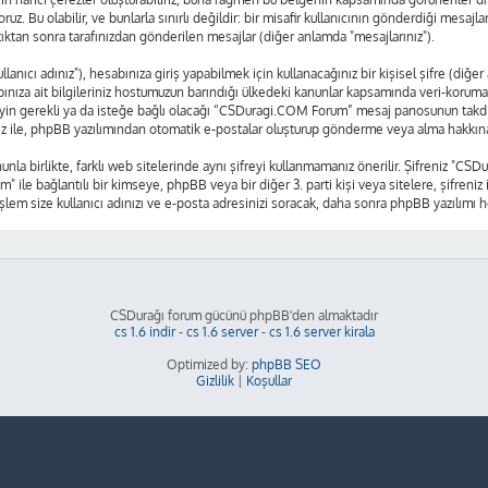
oruz. Bu olabilir, ve bunlarla sınırlı değildir: bir misafir kullanıcının gönderdiği mes
tıktan sonra tarafınızdan gönderilen mesajlar (diğer anlamda "mesajlarınız").
nıcı adınız"), hesabınıza giriş yapabilmek için kullanacağınız bir kişisel şifre (diğer
nıza ait bilgileriniz hostumuzun barındığı ülkedeki kanunlar kapsamında veri-korum
 neyin gerekli ya da isteğe bağlı olacağı “CSDuragi.COM Forum” mesaj panosunun takdiri
ız ile, phpBB yazılımından otomatik e-postalar oluşturup gönderme veya alma hakkına
nunla birlikte, farklı web sitelerinde aynı şifreyi kullanmamanız önerilir. Şifreniz 
m" ile bağlantılı bir kimseye, phpBB veya bir diğer 3. parti kişi veya sitelere, şifre
işlem size kullanıcı adınızı ve e-posta adresinizi soracak, daha sonra phpBB yazılımı he
CSDurağı forum gücünü phpBB'den almaktadır
cs 1.6 indir
-
cs 1.6 server
-
cs 1.6 server kirala
Optimized by:
phpBB SEO
Gizlilik
|
Koşullar