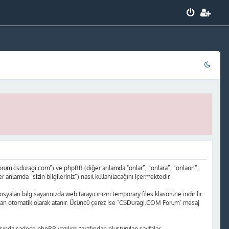
rum.csduragi.com”) ve phpBB (diğer anlamda "onlar”, “onlara”, “onların”,
nlamda “sizin bilgileriniz”) nasıl kullanılacağını içermektedir.
yaları bilgisayarınızda web tarayıcınızın temporary files klasörüne indirilir.
rafından otomatik olarak atanır. Üçüncü çerez ise "CSDuragi.COM Forum" mesaj
ında sadece phpBB yazılımı tarafından oluşturulan sayfalar