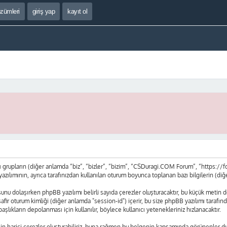
özümleri
giriş yap
kayıt ol
upların (diğer anlamda “biz”, “bizler”, “bizim”, “CSDuragi.COM Forum”, “https://fo
mının, ayrıca tarafınızdan kullanılan oturum boyunca toplanan bazı bilgilerin (diğer a
nu dolaşırken phpBB yazılımı belirli sayıda çerezler oluşturacaktır, bu küçük metin dos
 misafir oturum kimliği (diğer anlamda "session-id") içerir, bu size phpBB yazılımı ta
lıkların depolanması için kullanılır, böylece kullanıcı yetenekleriniz hızlanacaktır.
harici çerezler oluşturabiliriz, buna rağmen bu belgenin kapsamında görünenler dış