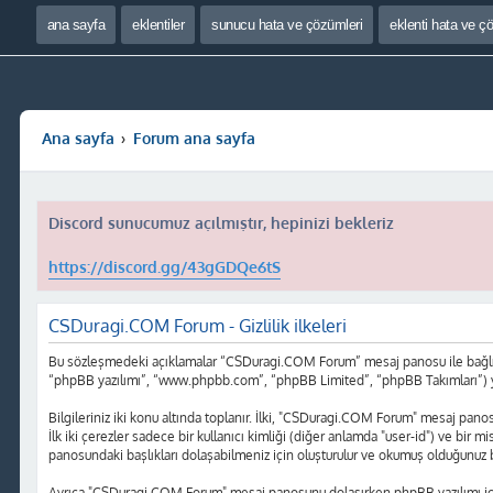
ana sayfa
eklentiler
sunucu hata ve çözümleri
eklenti hata ve ç
Ana sayfa
Forum ana sayfa
Discord sunucumuz açılmıştır, hepinizi bekleriz
https://discord.gg/43gGDQe6tS
CSDuragi.COM Forum - Gizlilik ilkeleri
Bu sözleşmedeki açıklamalar “CSDuragi.COM Forum” mesaj panosu ile bağlı gr
“phpBB yazılımı”, “www.phpbb.com”, “phpBB Limited”, “phpBB Takımları”) yazılı
Bilgileriniz iki konu altında toplanır. İlki, "CSDuragi.COM Forum" mesaj panosu
İlk iki çerezler sadece bir kullanıcı kimliği (diğer anlamda "user-id") ve bir
panosundaki başlıkları dolaşabilmeniz için oluşturulur ve okumuş olduğunuz baş
Ayrıca "CSDuragi.COM Forum" mesaj panosunu dolaşırken phpBB yazılımı için 