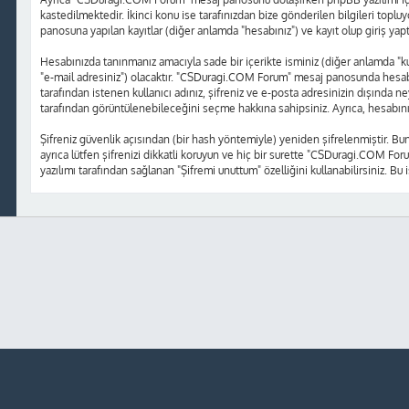
kastedilmektedir. İkinci konu ise tarafınızdan bize gönderilen bilgileri topluy
panosuna yapılan kayıtlar (diğer anlamda "hesabınız") ve kayıt olup giriş yap
Hesabınızda tanınmanız amacıyla sade bir içerikte isminiz (diğer anlamda "kulla
"e-mail adresiniz") olacaktır. "CSDuragi.COM Forum" mesaj panosunda hesabı
tarafından istenen kullanıcı adınız, şifreniz ve e-posta adresinizin dışında
tarafından görüntülenebileceğini seçme hakkına sahipsiniz. Ayrıca, hesabın
Şifreniz güvenlik açısından (bir hash yöntemiyle) yeniden şifrelenmiştir. Bu
ayrıca lütfen şifrenizi dikkatli koruyun ve hiç bir surette "CSDuragi.COM Foru
yazılımı tarafından sağlanan "Şifremi unuttum" özelliğini kullanabilirsiniz. Bu 