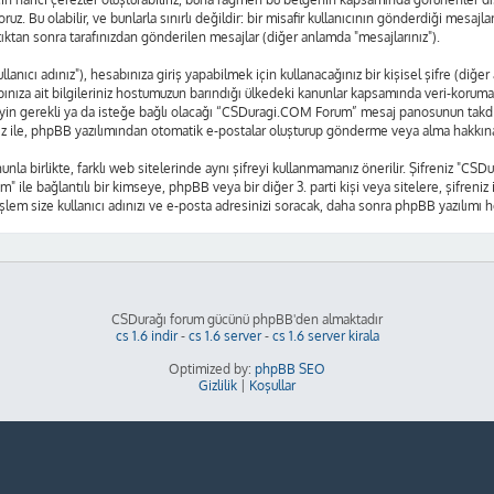
oruz. Bu olabilir, ve bunlarla sınırlı değildir: bir misafir kullanıcının gönderdiği mes
tıktan sonra tarafınızdan gönderilen mesajlar (diğer anlamda "mesajlarınız").
nıcı adınız"), hesabınıza giriş yapabilmek için kullanacağınız bir kişisel şifre (diğer
nıza ait bilgileriniz hostumuzun barındığı ülkedeki kanunlar kapsamında veri-korum
 neyin gerekli ya da isteğe bağlı olacağı “CSDuragi.COM Forum” mesaj panosunun takdiri
ız ile, phpBB yazılımından otomatik e-postalar oluşturup gönderme veya alma hakkına
nunla birlikte, farklı web sitelerinde aynı şifreyi kullanmamanız önerilir. Şifreniz 
m" ile bağlantılı bir kimseye, phpBB veya bir diğer 3. parti kişi veya sitelere, şifre
işlem size kullanıcı adınızı ve e-posta adresinizi soracak, daha sonra phpBB yazılımı he
CSDurağı forum gücünü phpBB'den almaktadır
cs 1.6 indir
-
cs 1.6 server
-
cs 1.6 server kirala
Optimized by:
phpBB SEO
Gizlilik
|
Koşullar