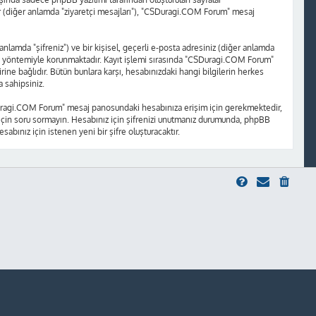
ajlar (diğer anlamda "ziyaretçi mesajları"), "CSDuragi.COM Forum" mesaj
 anlamda "şifreniz") ve bir kişisel, geçerli e-posta adresiniz (diğer anlamda
a yöntemiyle korunmaktadır. Kayıt işlemi sırasında "CSDuragi.COM Forum"
ne bağlıdır. Bütün bunlara karşı, hesabınızdaki hangi bilgilerin herkes
 sahipsiniz.
"CSDuragi.COM Forum" mesaj panosundaki hesabınıza erişim için gerekmektedir,
niz için soru sormayın. Hesabınız için şifrenizi unutmanız durumunda, phpBB
sabınız için istenen yeni bir şifre oluşturacaktır.