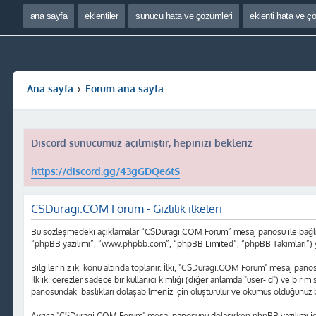
ana sayfa
eklentiler
sunucu hata ve çözümleri
eklenti hata ve ç
Ana sayfa
Forum ana sayfa
Discord sunucumuz açılmıştır, hepinizi bekleriz
https://discord.gg/43gGDQe6tS
CSDuragi.COM Forum - Gizlilik ilkeleri
Bu sözleşmedeki açıklamalar “CSDuragi.COM Forum” mesaj panosu ile bağlı gr
“phpBB yazılımı”, “www.phpbb.com”, “phpBB Limited”, “phpBB Takımları”) yazılı
Bilgileriniz iki konu altında toplanır. İlki, "CSDuragi.COM Forum" mesaj panosu
İlk iki çerezler sadece bir kullanıcı kimliği (diğer anlamda "user-id") ve bir
panosundaki başlıkları dolaşabilmeniz için oluşturulur ve okumuş olduğunuz baş
Ayrıca "CSDuragi.COM Forum" mesaj panosunu dolaşırken phpBB yazılımı için 