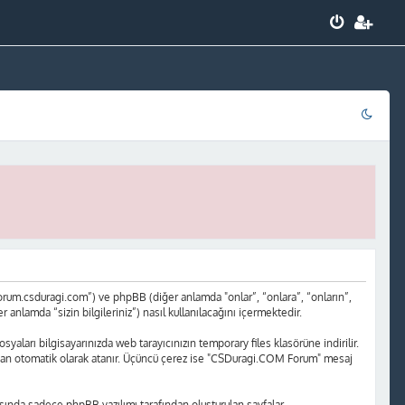
rum.csduragi.com”) ve phpBB (diğer anlamda "onlar”, “onlara”, “onların”,
nlamda “sizin bilgileriniz”) nasıl kullanılacağını içermektedir.
yaları bilgisayarınızda web tarayıcınızın temporary files klasörüne indirilir.
rafından otomatik olarak atanır. Üçüncü çerez ise "CSDuragi.COM Forum" mesaj
ında sadece phpBB yazılımı tarafından oluşturulan sayfalar