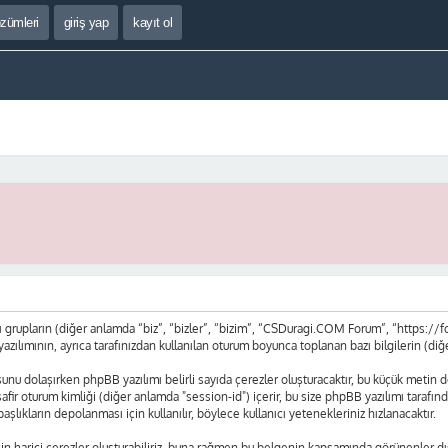
özümleri
giriş yap
kayıt ol
upların (diğer anlamda “biz”, “bizler”, “bizim”, “CSDuragi.COM Forum”, “https://fo
mının, ayrıca tarafınızdan kullanılan oturum boyunca toplanan bazı bilgilerin (diğer a
nu dolaşırken phpBB yazılımı belirli sayıda çerezler oluşturacaktır, bu küçük metin dos
 misafir oturum kimliği (diğer anlamda "session-id") içerir, bu size phpBB yazılımı ta
lıkların depolanması için kullanılır, böylece kullanıcı yetenekleriniz hızlanacaktır.
harici çerezler oluşturabiliriz, buna rağmen bu belgenin kapsamında görünenler dış