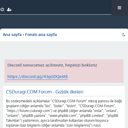
Ana sayfa
Forum ana sayfa
Discord sunucumuz açılmıştır, hepinizi bekleriz
https://discord.gg/43gGDQe6tS
CSDuragi.COM Forum - Gizlilik ilkeleri
Bu sözleşmedeki açıklamalar “CSDuragi.COM Forum” mesaj panosu ile bağlı
grupların (diğer anlamda “biz”, “bizler”, “bizim”, “CSDuragi.COM Forum”,
“https://forum.csduragi.com”) ve phpBB (diğer anlamda "onlar”, “onlara”,
“onların”, “phpBB yazılımı”, “www.phpbb.com”, “phpBB Limited”, “phpBB
Takımları”) yazılımının, ayrıca tarafınızdan kullanılan oturum boyunca
toplanan bazı bilgilerin (diğer anlamda “sizin bilgileriniz”) nasıl