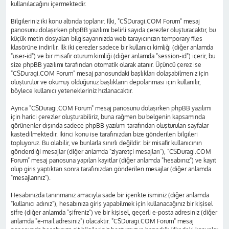
kullanılacağını içermektedir.
Bilgileriniz iki konu altında toplanır. İlki, "CSDuragi.COM Forum" mesaj
panosunu dolaşırken phpBB yazılımı belirli sayıda çerezler oluşturacaktır, bu
küçük metin dosyaları bilgisayarınızda web tarayıcınızın temporary files
klasörüne indirilir. İlk iki çerezler sadece bir kullanıcı kimliği (diğer anlamda
"user-id") ve bir misafir oturum kimliği (diğer anlamda "session-id") içerir, bu
size phpBB yazılımı tarafından otomatik olarak atanır. Üçüncü çerez ise
"CSDuragi.COM Forum" mesaj panosundaki başlıkları dolaşabilmeniz için
oluşturulur ve okumuş olduğunuz başlıkların depolanması için kullanılır,
böylece kullanıcı yetenekleriniz hızlanacaktır.
Ayrıca "CSDuragi.COM Forum" mesaj panosunu dolaşırken phpBB yazılımı
için harici çerezler oluşturabiliriz, buna rağmen bu belgenin kapsamında
görünenler dışında sadece phpBB yazılımı tarafından oluşturulan sayfalar
kastedilmektedir. İkinci konu ise tarafınızdan bize gönderilen bilgileri
topluyoruz. Bu olabilir, ve bunlarla sınırlı değildir: bir misafir kullanıcının
gönderdiği mesajlar (diğer anlamda "ziyaretçi mesajları"), "CSDuragi.COM
Forum" mesaj panosuna yapılan kayıtlar (diğer anlamda "hesabınız") ve kayıt
olup giriş yaptıktan sonra tarafınızdan gönderilen mesajlar (diğer anlamda
"mesajlarınız").
Hesabınızda tanınmanız amacıyla sade bir içerikte isminiz (diğer anlamda
"kullanıcı adınız"), hesabınıza giriş yapabilmek için kullanacağınız bir kişisel
şifre (diğer anlamda "şifreniz") ve bir kişisel, geçerli e-posta adresiniz (diğer
anlamda "e-mail adresiniz") olacaktır. "CSDuragi.COM Forum" mesaj