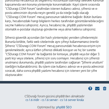
panosunda hesabınıza ait bilgileriniz hostumuzun barındığı ülkedeki kanunlar
kapsamında veri-koruma yöntemiyle korunmaktadır. Kayıt işlemi sırasında
"CSDuragi.COM Forum" tarafından istenen kullanıcı adınız, şifreniz ve e-
posta adresinizin dışında neyin gerekli ya da isteğe bağlı olacağı
“CSDuragi.COM Forum” mesaj panosunun takdirine bağlıdır. Bütün bunlara
karşı, hesabınızdaki hangi bilgilerin herkes tarafından görüntülenebileceğini
seçme hakkına sahipsiniz. Ayrıca, hesabınız ile, phpBB yazılımından
otomatik e-postalar oluşturup gönderme veya alma hakkına sahipsiniz.
Şifreniz güvenlik açısından (bir hash yöntemiyle) yeniden şifrelenmiştir.
Bununla birlikte, farklı web sitelerinde aynı şifreyi kullanmamanız önerilir.
Şifreniz "CSDuragi.COM Forum" mesaj panosundaki hesabınıza erişim için
gerekmektedir, ayrıca lütfen şifrenizi dikkatli koruyun ve hiç bir surette
"CSDuragi.COM Forum" ile bağlantılı bir kimseye, phpBB veya bir diğer 3.
parti kişi veya sitelere, şifreniz için soru sormayın. Hesabınız için şifrenizi
unutmanız durumunda, phpBB yazılımı tarafından sağlanan "Şifremi unuttum"
özelliğini kullanabilirsiniz. Bu işlem size kullanıcı adınızı ve e-posta adresinizi
soracak, daha sonra phpBB yazılımı hesabınız için istenen yeni bir şifre
oluşturacaktır.
CSDurağı forum gücünü phpBB'den almaktadır
cs 1.6 indir
-
cs 1.6 server
-
cs 1.6 server kirala
Optimized by:
phpBB SEO