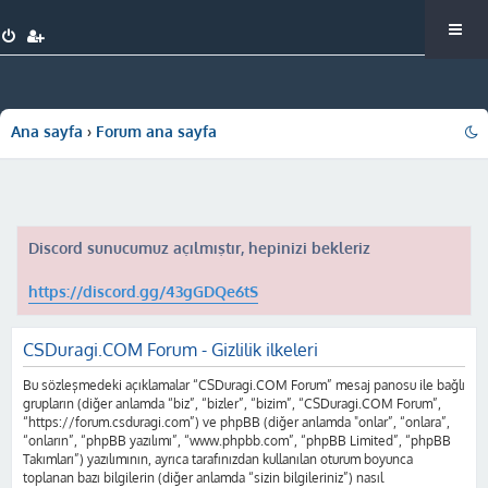
Ana sayfa
Forum ana sayfa
Discord sunucumuz açılmıştır, hepinizi bekleriz
https://discord.gg/43gGDQe6tS
CSDuragi.COM Forum - Gizlilik ilkeleri
Bu sözleşmedeki açıklamalar “CSDuragi.COM Forum” mesaj panosu ile bağlı
grupların (diğer anlamda “biz”, “bizler”, “bizim”, “CSDuragi.COM Forum”,
“https://forum.csduragi.com”) ve phpBB (diğer anlamda "onlar”, “onlara”,
“onların”, “phpBB yazılımı”, “www.phpbb.com”, “phpBB Limited”, “phpBB
Takımları”) yazılımının, ayrıca tarafınızdan kullanılan oturum boyunca
toplanan bazı bilgilerin (diğer anlamda “sizin bilgileriniz”) nasıl