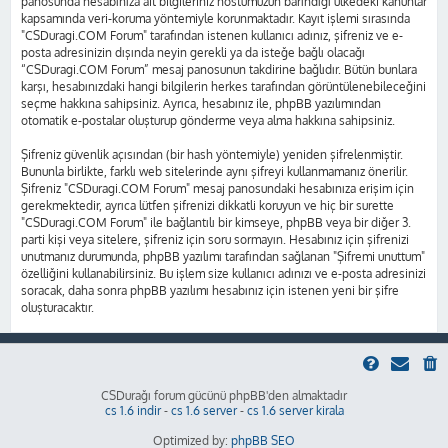
panosunda hesabınıza ait bilgileriniz hostumuzun barındığı ülkedeki kanunlar
kapsamında veri-koruma yöntemiyle korunmaktadır. Kayıt işlemi sırasında
"CSDuragi.COM Forum" tarafından istenen kullanıcı adınız, şifreniz ve e-
posta adresinizin dışında neyin gerekli ya da isteğe bağlı olacağı
“CSDuragi.COM Forum” mesaj panosunun takdirine bağlıdır. Bütün bunlara
karşı, hesabınızdaki hangi bilgilerin herkes tarafından görüntülenebileceğini
seçme hakkına sahipsiniz. Ayrıca, hesabınız ile, phpBB yazılımından
otomatik e-postalar oluşturup gönderme veya alma hakkına sahipsiniz.
Şifreniz güvenlik açısından (bir hash yöntemiyle) yeniden şifrelenmiştir.
Bununla birlikte, farklı web sitelerinde aynı şifreyi kullanmamanız önerilir.
Şifreniz "CSDuragi.COM Forum" mesaj panosundaki hesabınıza erişim için
gerekmektedir, ayrıca lütfen şifrenizi dikkatli koruyun ve hiç bir surette
"CSDuragi.COM Forum" ile bağlantılı bir kimseye, phpBB veya bir diğer 3.
parti kişi veya sitelere, şifreniz için soru sormayın. Hesabınız için şifrenizi
unutmanız durumunda, phpBB yazılımı tarafından sağlanan "Şifremi unuttum"
özelliğini kullanabilirsiniz. Bu işlem size kullanıcı adınızı ve e-posta adresinizi
soracak, daha sonra phpBB yazılımı hesabınız için istenen yeni bir şifre
oluşturacaktır.
CSDurağı forum gücünü phpBB'den almaktadır
cs 1.6 indir
-
cs 1.6 server
-
cs 1.6 server kirala
Optimized by:
phpBB SEO