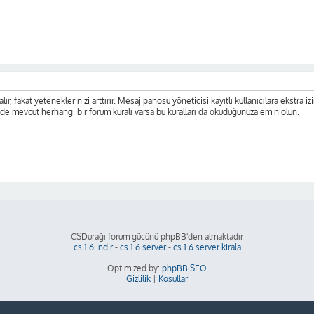
ır, fakat yeteneklerinizi arttırır. Mesaj panosu yöneticisi kayıtlı kullanıcılara ekstra iz
nde mevcut herhangi bir forum kuralı varsa bu kuralları da okuduğunuza emin olun.
CSDurağı forum gücünü phpBB'den almaktadır
cs 1.6 indir
-
cs 1.6 server
-
cs 1.6 server kirala
Optimized by:
phpBB SEO
Gizlilik
|
Koşullar