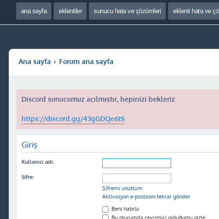
ana sayfa
eklentiler
sunucu hata ve çözümleri
eklenti hata ve ç
Ana sayfa
Forum ana sayfa
Discord sunucumuz açılmıştır, hepinizi bekleriz
https://discord.gg/43gGDQe6tS
Giriş
Kullanıcı adı:
Şifre:
Şifremi unuttum
Aktivasyon e-postasını tekrar gönder
Beni hatırla
Bu oturumda çevrimiçi olduğumu gizle