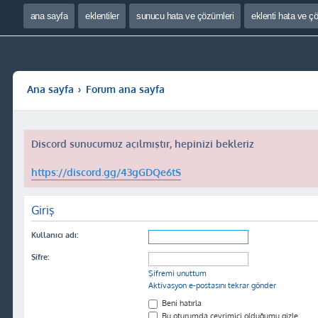
ana sayfa
eklentiler
sunucu hata ve çözümleri
eklenti hata ve ç
Ana sayfa
Forum ana sayfa
Discord sunucumuz açılmıştır, hepinizi bekleriz
https://discord.gg/43gGDQe6tS
Giriş
Kullanıcı adı:
Şifre:
Şifremi unuttum
Aktivasyon e-postasını tekrar gönder
Beni hatırla
Bu oturumda çevrimiçi olduğumu gizle