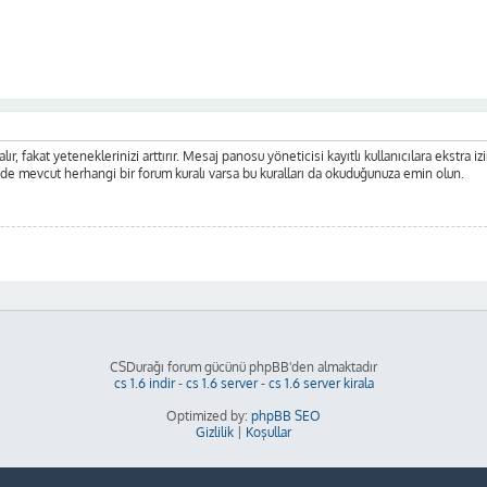
ır, fakat yeteneklerinizi arttırır. Mesaj panosu yöneticisi kayıtlı kullanıcılara ekstra iz
nde mevcut herhangi bir forum kuralı varsa bu kuralları da okuduğunuza emin olun.
CSDurağı forum gücünü phpBB'den almaktadır
cs 1.6 indir
-
cs 1.6 server
-
cs 1.6 server kirala
Optimized by:
phpBB SEO
Gizlilik
|
Koşullar