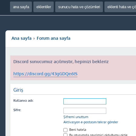
ana sayfa
eklentiler
sunucu hata ve çözümleri
eklenti hata ve ç
Ana sayfa
Forum ana sayfa
Discord sunucumuz açılmıştır, hepinizi bekleriz
https://discord.gg/43gGDQe6tS
Giriş
Kullanıcı adı:
Şifre:
Şifremi unuttum
Aktivasyon e-postasını tekrar gönder
Beni hatırla
Bu oturumda çevrimiçi olduğumu gizle