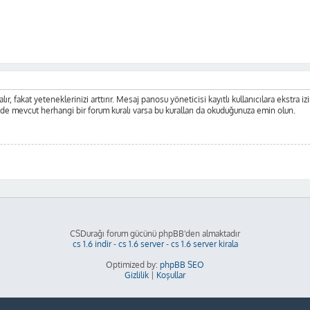
ır, fakat yeteneklerinizi arttırır. Mesaj panosu yöneticisi kayıtlı kullanıcılara ekstra iz
nde mevcut herhangi bir forum kuralı varsa bu kuralları da okuduğunuza emin olun.
CSDurağı forum gücünü phpBB'den almaktadır
cs 1.6 indir
-
cs 1.6 server
-
cs 1.6 server kirala
Optimized by:
phpBB SEO
Gizlilik
|
Koşullar