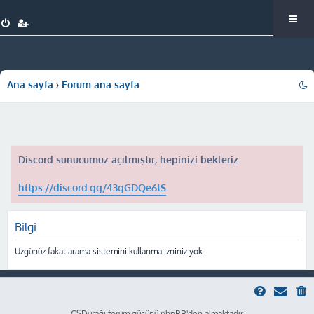
Ana sayfa
Forum ana sayfa
Discord sunucumuz açılmıştır, hepinizi bekleriz
https://discord.gg/43gGDQe6tS
Bilgi
Üzgünüz fakat arama sistemini kullanma izniniz yok.
CSDurağı forum gücünü phpBB'den almaktadır