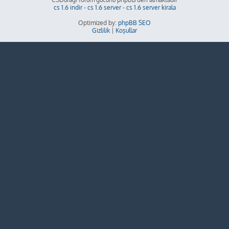
cs 1.6 indir
-
cs 1.6 server
-
cs 1.6 server kirala
Optimized by:
phpBB SEO
Gizlilik
|
Koşullar