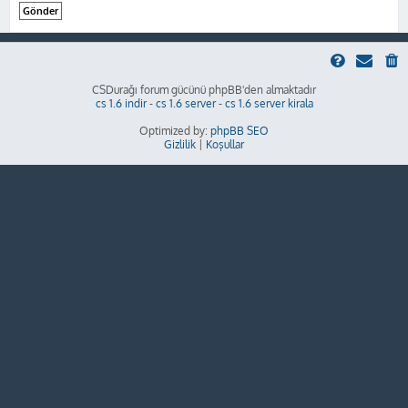
CSDurağı forum gücünü phpBB'den almaktadır
cs 1.6 indir
-
cs 1.6 server
-
cs 1.6 server kirala
Optimized by:
phpBB SEO
Gizlilik
|
Koşullar