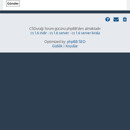
CSDurağı forum gücünü phpBB'den almaktadır
cs 1.6 indir
-
cs 1.6 server
-
cs 1.6 server kirala
Optimized by:
phpBB SEO
Gizlilik
|
Koşullar