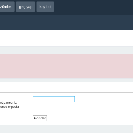
özümleri
giriş yap
kayıt ol
ol paneliniz
ğunuz e-posta