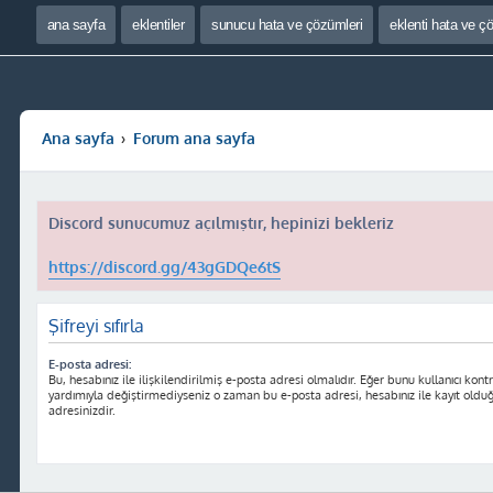
ana sayfa
eklentiler
sunucu hata ve çözümleri
eklenti hata ve ç
Ana sayfa
Forum ana sayfa
Discord sunucumuz açılmıştır, hepinizi bekleriz
https://discord.gg/43gGDQe6tS
Şifreyi sıfırla
E-posta adresi:
Bu, hesabınız ile ilişkilendirilmiş e-posta adresi olmalıdır. Eğer bunu kullanıcı kontr
yardımıyla değiştirmediyseniz o zaman bu e-posta adresi, hesabınız ile kayıt oldu
adresinizdir.