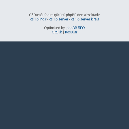
CSDurağı forum gücünü phpBB'den almaktadır
cs 1.6 indir
-
cs 1.6 server
-
cs 1.6 server kirala
Optimized by:
phpBB SEO
Gizlilik
|
Koşullar