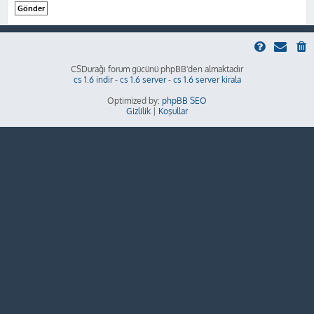
CSDurağı forum gücünü phpBB'den almaktadır
cs 1.6 indir
-
cs 1.6 server
-
cs 1.6 server kirala
Optimized by:
phpBB SEO
Gizlilik
|
Koşullar