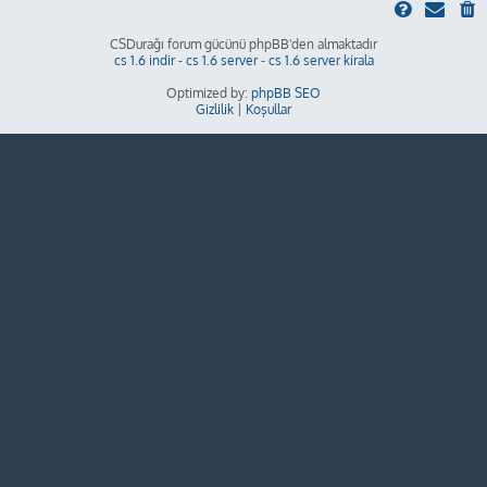
CSDurağı forum gücünü phpBB'den almaktadır
cs 1.6 indir
-
cs 1.6 server
-
cs 1.6 server kirala
Optimized by:
phpBB SEO
Gizlilik
|
Koşullar