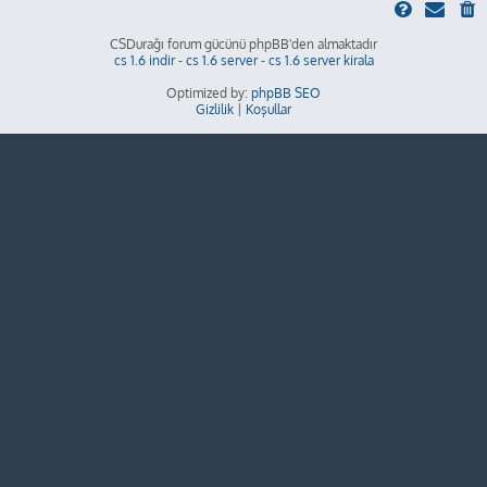
CSDurağı forum gücünü phpBB'den almaktadır
cs 1.6 indir
-
cs 1.6 server
-
cs 1.6 server kirala
Optimized by:
phpBB SEO
Gizlilik
|
Koşullar