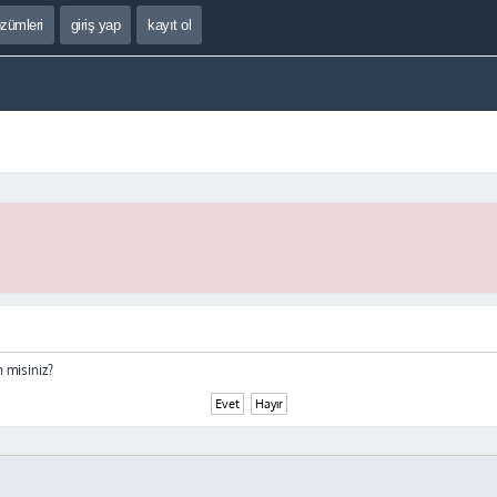
özümleri
giriş yap
kayıt ol
 misiniz?