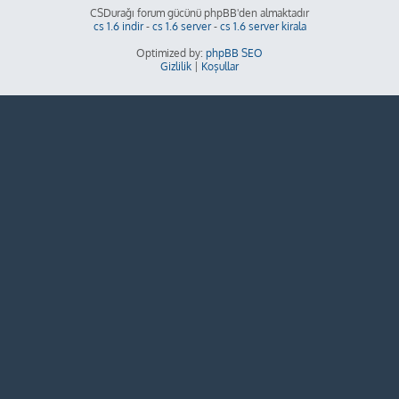
CSDurağı forum gücünü phpBB'den almaktadır
cs 1.6 indir
-
cs 1.6 server
-
cs 1.6 server kirala
Optimized by:
phpBB SEO
Gizlilik
|
Koşullar