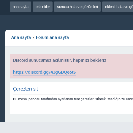
ana sayfa
eklentiler
sunucu hata ve çözümleri
eklenti hata ve ç
Ana sayfa
Forum ana sayfa
Discord sunucumuz açılmıştır, hepinizi bekleriz
https://discord.gg/43gGDQe6tS
Çerezleri sil
Bu mesaj panosu tarafından ayarlanan tüm çerezleri silmek istediğinize emin