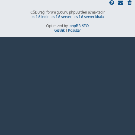
CSDurağı forum gücünü phpBB'den almaktadır
cs 1.6 indir
-
cs 1.6 server
-
cs 1.6 server kirala
Optimized by:
phpBB SEO
Gizlilik
|
Koşullar