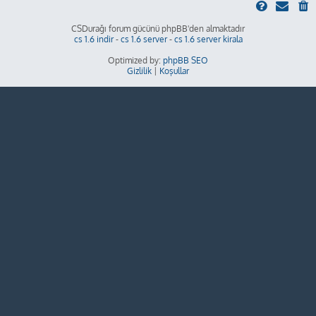
CSDurağı forum gücünü phpBB'den almaktadır
cs 1.6 indir
-
cs 1.6 server
-
cs 1.6 server kirala
Optimized by:
phpBB SEO
Gizlilik
|
Koşullar