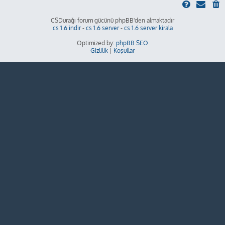
CSDurağı forum gücünü phpBB'den almaktadır
cs 1.6 indir
-
cs 1.6 server
-
cs 1.6 server kirala
Optimized by:
phpBB SEO
Gizlilik
|
Koşullar