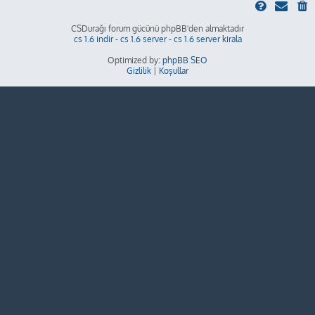
CSDurağı forum gücünü phpBB'den almaktadır
cs 1.6 indir
-
cs 1.6 server
-
cs 1.6 server kirala
Optimized by:
phpBB SEO
Gizlilik
|
Koşullar