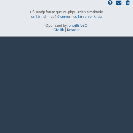
CSDurağı forum gücünü phpBB'den almaktadır
cs 1.6 indir
-
cs 1.6 server
-
cs 1.6 server kirala
Optimized by:
phpBB SEO
Gizlilik
|
Koşullar