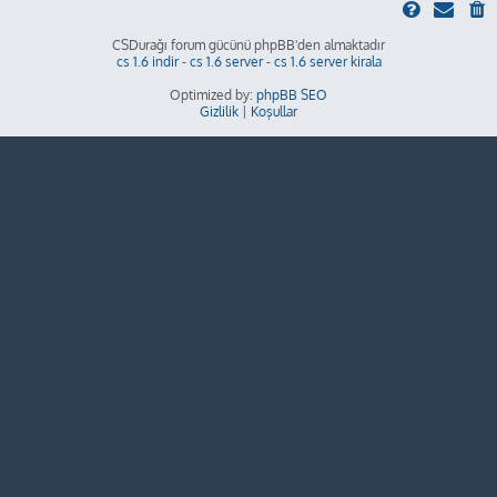
CSDurağı forum gücünü phpBB'den almaktadır
cs 1.6 indir
-
cs 1.6 server
-
cs 1.6 server kirala
Optimized by:
phpBB SEO
Gizlilik
|
Koşullar