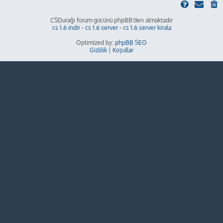
CSDurağı forum gücünü phpBB'den almaktadır
cs 1.6 indir
-
cs 1.6 server
-
cs 1.6 server kirala
Optimized by:
phpBB SEO
Gizlilik
|
Koşullar