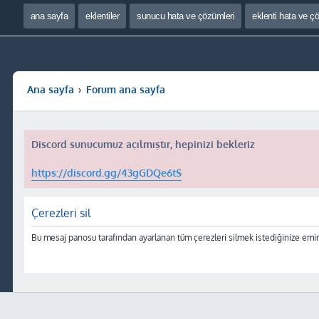
ana sayfa
eklentiler
sunucu hata ve çözümleri
eklenti hata ve ç
Ana sayfa
Forum ana sayfa
Discord sunucumuz açılmıştır, hepinizi bekleriz
https://discord.gg/43gGDQe6tS
Çerezleri sil
Bu mesaj panosu tarafından ayarlanan tüm çerezleri silmek istediğinize emin