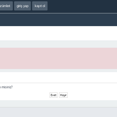
özümleri
giriş yap
kayıt ol
 misiniz?