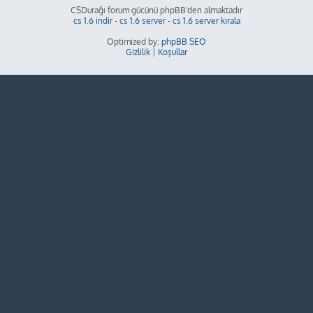
CSDurağı forum gücünü phpBB'den almaktadır
cs 1.6 indir
-
cs 1.6 server
-
cs 1.6 server kirala
Optimized by:
phpBB SEO
Gizlilik
|
Koşullar