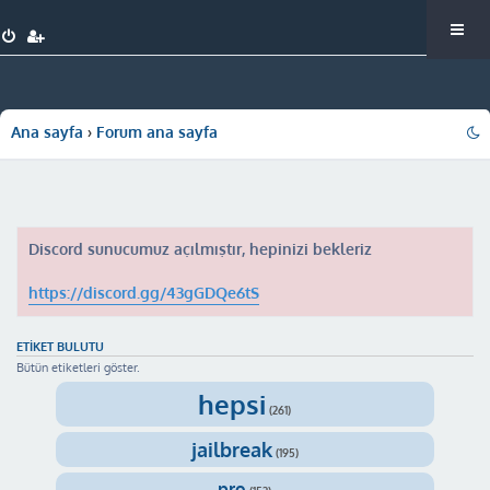
Ana sayfa
Forum ana sayfa
Discord sunucumuz açılmıştır, hepinizi bekleriz
https://discord.gg/43gGDQe6tS
ETIKET BULUTU
Bütün etiketleri göster.
hepsi
(261)
jailbreak
(195)
pro