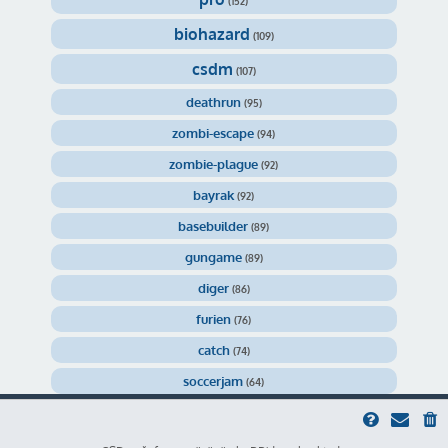
(152)
biohazard
(109)
csdm
(107)
deathrun
(95)
zombi-escape
(94)
zombie-plague
(92)
bayrak
(92)
basebuilder
(89)
gungame
(89)
diger
(86)
furien
(76)
catch
(74)
soccerjam
(64)