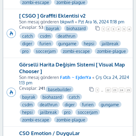
zombi-escape
zombie-plague
[ CSGO ] Graffiti Eklentisi v2
Son mesaj gönderen
bkpwifi
«
Pzt Ara 16, 2024 11:18 pm
Cevaplar:
53
bayrak
biohazard
1
2
3
4
5
6
catch
csdm
deathrun
diger
furien
gungame
hepsi
jailbreak
pro
soccerjam
zombi-escape
zombie-plague
Görselli Harita Değişim Sistemi [ Visual Map
Chooser ]
Son mesaj gönderen
Fatih ~ EjderYa
«
Çrş Oca 24, 2024
1:13 pm
Cevaplar:
241
basebuilder
1
22
23
24
25
…
bayrak
biohazard
catch
csdm
deathrun
diger
furien
gungame
hepsi
jailbreak
pro
soccerjam
zombi-escape
zombie-plague
CSO Emotion / DuyguLar