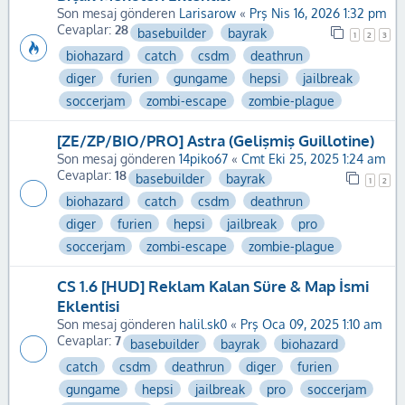
Son mesaj gönderen
Larisarow
«
Prş Nis 16, 2026 1:32 pm
Cevaplar:
28
basebuilder
bayrak
1
2
3
biohazard
catch
csdm
deathrun
diger
furien
gungame
hepsi
jailbreak
soccerjam
zombi-escape
zombie-plague
[ZE/ZP/BIO/PRO] Astra (Gelişmiş Guillotine)
Son mesaj gönderen
14piko67
«
Cmt Eki 25, 2025 1:24 am
Cevaplar:
18
basebuilder
bayrak
1
2
biohazard
catch
csdm
deathrun
diger
furien
hepsi
jailbreak
pro
soccerjam
zombi-escape
zombie-plague
CS 1.6 [HUD] Reklam Kalan Süre & Map İsmi
Eklentisi
Son mesaj gönderen
halil.sk0
«
Prş Oca 09, 2025 1:10 am
Cevaplar:
7
basebuilder
bayrak
biohazard
catch
csdm
deathrun
diger
furien
gungame
hepsi
jailbreak
pro
soccerjam