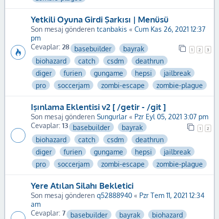
Yetkili Oyuna Girdi Şarkısı | Menüsü
Son mesaj gönderen
tcanbakis
«
Cum Kas 26, 2021 12:37
pm
Cevaplar:
28
basebuilder
bayrak
1
2
3
biohazard
catch
csdm
deathrun
diger
furien
gungame
hepsi
jailbreak
pro
soccerjam
zombi-escape
zombie-plague
Işınlama Eklentisi v2 [ /getir - /git ]
Son mesaj gönderen
Sungurlar
«
Pzr Eyl 05, 2021 3:07 pm
Cevaplar:
13
basebuilder
bayrak
1
2
biohazard
catch
csdm
deathrun
diger
furien
gungame
hepsi
jailbreak
pro
soccerjam
zombi-escape
zombie-plague
Yere Atılan Silahı Bekletici
Son mesaj gönderen
q52888940
«
Pzr Tem 11, 2021 12:34
am
Cevaplar:
7
basebuilder
bayrak
biohazard