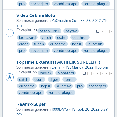
pro
soccerjam
zombi-escape
zombie-plague
Video Cekme Botu
Son mesaj gönderen
ZaOnashi
«
Cum Eki 28, 2022 7:14
am
Cevaplar:
23
basebuilder
bayrak
1
2
3
biohazard
catch
csdm
deathrun
diger
furien
gungame
hepsi
jailbreak
pro
soccerjam
zombi-escape
zombie-plague
TopTime Eklentisi ( AKTİFLİK SÜRELERİ )
Son mesaj gönderen
Demir
«
Pzt Mar 07, 2022 11:55 pm
Cevaplar:
59
bayrak
biohazard
1
2
3
4
5
6
catch
csdm
diger
furien
gungame
hepsi
jailbreak
pro
soccerjam
zombi-escape
zombie-plague
ReAmx-Super
Son mesaj gönderen
1000DAYS
«
Pzr Şub 20, 2022 5:39
pm