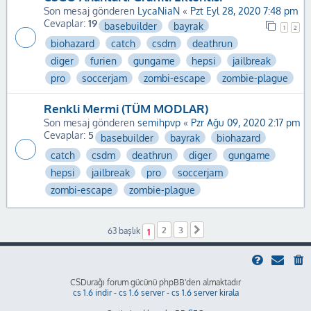
Son mesaj gönderen
LycaNiaN
«
Pzt Eyl 28, 2020 7:48 pm
Cevaplar:
19
basebuilder
bayrak
1
2
biohazard
catch
csdm
deathrun
diger
furien
gungame
hepsi
jailbreak
pro
soccerjam
zombi-escape
zombie-plague
Renkli Mermi (TÜM MODLAR)
Son mesaj gönderen
semihpvp
«
Pzr Ağu 09, 2020 2:17 pm
Cevaplar:
5
basebuilder
bayrak
biohazard
catch
csdm
deathrun
diger
gungame
hepsi
jailbreak
pro
soccerjam
zombi-escape
zombie-plague
2
3
Sonraki
63 başlık
1
CSDurağı forum gücünü phpBB'den almaktadır
cs 1.6 indir
-
cs 1.6 server
-
cs 1.6 server kirala