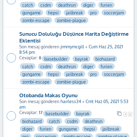
catch
csdm
deathrun
diger
furien
gungame
hepsi
jailbreak
pro
soccerjam
zombi-escape
zombie-plague
Sunucu Doluluğu Düşünce Harita Değiştirme
Eklentisi
Son mesaj gönderen
jimmymcgill
«
Cum Haz 25, 2021
8:54 pm
Cevaplar:
8
basebuilder
bayrak
biohazard
catch
csdm
deathrun
diger
furien
gungame
hepsi
jailbreak
pro
soccerjam
zombi-escape
zombie-plague
Otobanda Makas Oyunu
Son mesaj gönderen
hairless34
«
Cmt Haz 05, 2021 5:53
am
Cevaplar:
17
basebuilder
bayrak
1
2
biohazard
catch
csdm
deathrun
diger
furien
gungame
hepsi
jailbreak
pro
soccerjam
zombi-escape
zombie-plague