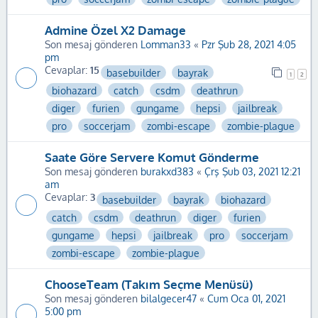
Admine Özel X2 Damage
Son mesaj gönderen
Lomman33
«
Pzr Şub 28, 2021 4:05
pm
Cevaplar:
15
basebuilder
bayrak
1
2
biohazard
catch
csdm
deathrun
diger
furien
gungame
hepsi
jailbreak
pro
soccerjam
zombi-escape
zombie-plague
Saate Göre Servere Komut Gönderme
Son mesaj gönderen
burakxd383
«
Çrş Şub 03, 2021 12:21
am
Cevaplar:
3
basebuilder
bayrak
biohazard
catch
csdm
deathrun
diger
furien
gungame
hepsi
jailbreak
pro
soccerjam
zombi-escape
zombie-plague
ChooseTeam (Takım Seçme Menüsü)
Son mesaj gönderen
bilalgecer47
«
Cum Oca 01, 2021
5:00 pm