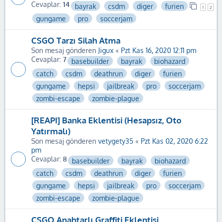
Cevaplar:
14
bayrak
csdm
diger
furien
1
2
gungame
pro
soccerjam
CSGO Tarzı Silah Atma
Son mesaj gönderen
Jigux
«
Pzt Kas 16, 2020 12:11 pm
Cevaplar:
7
basebuilder
bayrak
biohazard
catch
csdm
deathrun
diger
furien
gungame
hepsi
jailbreak
pro
soccerjam
zombi-escape
zombie-plague
[REAPI] Banka Eklentisi (Hesapsız, Oto
Yatırmalı)
Son mesaj gönderen
vetygety35
«
Pzt Kas 02, 2020 6:22
pm
Cevaplar:
8
basebuilder
bayrak
biohazard
catch
csdm
deathrun
diger
furien
gungame
hepsi
jailbreak
pro
soccerjam
zombi-escape
zombie-plague
CSGO Anahtarlı Graffiti Eklentisi