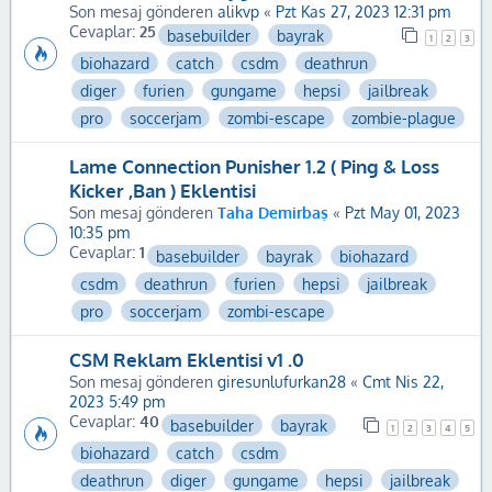
Son mesaj gönderen
alikvp
«
Pzt Kas 27, 2023 12:31 pm
Cevaplar:
25
basebuilder
bayrak
1
2
3
biohazard
catch
csdm
deathrun
diger
furien
gungame
hepsi
jailbreak
pro
soccerjam
zombi-escape
zombie-plague
Lame Connection Punisher 1.2 ( Ping & Loss
Kicker ,Ban ) Eklentisi
Son mesaj gönderen
Taha Demirbaş
«
Pzt May 01, 2023
10:35 pm
Cevaplar:
1
basebuilder
bayrak
biohazard
csdm
deathrun
furien
hepsi
jailbreak
pro
soccerjam
zombi-escape
CSM Reklam Eklentisi v1 .0
Son mesaj gönderen
giresunlufurkan28
«
Cmt Nis 22,
2023 5:49 pm
Cevaplar:
40
basebuilder
bayrak
1
2
3
4
5
biohazard
catch
csdm
deathrun
diger
gungame
hepsi
jailbreak