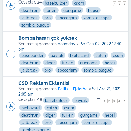
Cevaplar:
24
basebuilder
csdm
1
2
3
deathrun
furien
gungame
hepsi
jailbreak
pro
soccerjam
zombi-escape
zombie-plague
Bomba hasarı çok yüksek
Son mesaj gönderen
doomday
«
Pzr Oca 02, 2022 12:40
pm
basebuilder
bayrak
biohazard
catch
csdm
deathrun
diger
furien
gungame
hepsi
jailbreak
pro
soccerjam
zombie-plague
CSD Reklam Eklentisi
Son mesaj gönderen
Fatih ~ EjderYa
«
Sal Ara 21, 2021
2:05 am
Cevaplar:
48
basebuilder
bayrak
1
2
3
4
5
biohazard
catch
csdm
deathrun
diger
furien
gungame
hepsi
jailbreak
pro
soccerjam
zombi-escape
zombie-plague