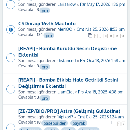
Son mesaj gönderen
Larisarow
«
Pzr May 17, 2026 1:36 pm
Cevaplar:
3
pro
CSDurağı 16v16 Maç botu
Son mesaj gönderen
MeriOO
«
Cmt Nis 25, 2026 11:53 pm
Cevaplar:
134
pro
1
11
12
13
14
…
[REAPI] - Bomba Kuruldu Sesini Değiştirme
Eklentisi
Son mesaj gönderen
distanced
«
Pzr Oca 18, 2026 1:58 am
Cevaplar:
3
pro
[REAPI] - Bomba Etkisiz Hale Getirildi Sesini
Değiştirme Eklentisi
Son mesaj gönderen
LiamCiel
«
Prş Ara 18, 2025 4:38 pm
Cevaplar:
3
pro
[ZE/ZP/BIO/PRO] Astra (Gelişmiş Guillotine)
Son mesaj gönderen
14piko67
«
Cmt Eki 25, 2025 1:24 am
Cevaplar:
18
basebuilder
bayrak
1
2