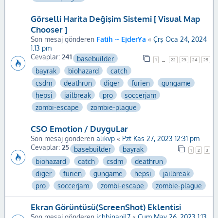
Görselli Harita Değişim Sistemi [ Visual Map
Chooser ]
Son mesaj gönderen
Fatih ~ EjderYa
«
Çrş Oca 24, 2024
1:13 pm
Cevaplar:
241
basebuilder
1
22
23
24
25
…
bayrak
biohazard
catch
csdm
deathrun
diger
furien
gungame
hepsi
jailbreak
pro
soccerjam
zombi-escape
zombie-plague
CSO Emotion / DuyguLar
Son mesaj gönderen
alikvp
«
Pzt Kas 27, 2023 12:31 pm
Cevaplar:
25
basebuilder
bayrak
1
2
3
biohazard
catch
csdm
deathrun
diger
furien
gungame
hepsi
jailbreak
pro
soccerjam
zombi-escape
zombie-plague
Ekran Görüntüsü(ScreenShot) Eklentisi
Son mesaj gönderen
ichbinanil7
«
Cum May 26, 2023 1:13