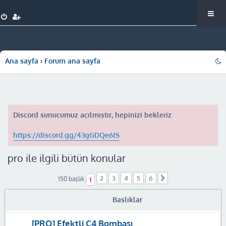
Ana sayfa
Forum ana sayfa
Discord sunucumuz açılmıştır, hepinizi bekleriz
https://discord.gg/43gGDQe6tS
pro ile ilgili bütün konular
2
3
4
5
6
Sonraki
150 başlık
1
Başlıklar
[PRO] Efektli C4 Bombası