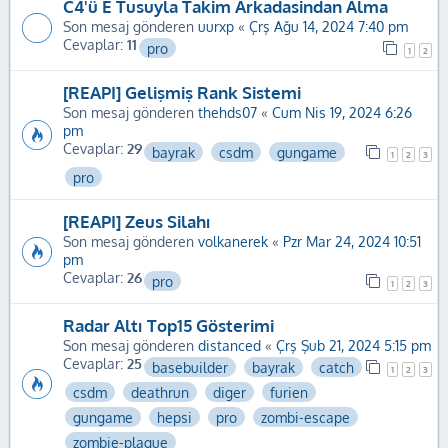
C4'ü E Tusuyla Takim Arkadasindan Alma
Son mesaj gönderen
uurxp
«
Çrş Ağu 14, 2024 7:40 pm
Cevaplar:
11
pro
1
2
[REAPI] Gelişmiş Rank Sistemi
Son mesaj gönderen
thehds07
«
Cum Nis 19, 2024 6:26
pm
Cevaplar:
29
bayrak
csdm
gungame
1
2
3
pro
[REAPI] Zeus Silahı
Son mesaj gönderen
volkanerek
«
Pzr Mar 24, 2024 10:51
pm
Cevaplar:
26
pro
1
2
3
Radar Altı Top15 Gösterimi
Son mesaj gönderen
distanced
«
Çrş Şub 21, 2024 5:15 pm
Cevaplar:
25
basebuilder
bayrak
catch
1
2
3
csdm
deathrun
diger
furien
gungame
hepsi
pro
zombi-escape
zombie-plague