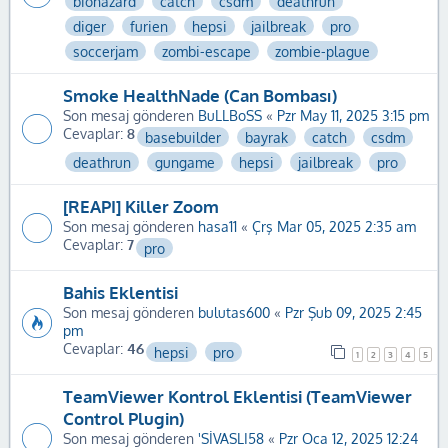
biohazard
catch
csdm
deathrun
diger
furien
hepsi
jailbreak
pro
soccerjam
zombi-escape
zombie-plague
Smoke HealthNade (Can Bombası)
Son mesaj gönderen
BuLLBoSS
«
Pzr May 11, 2025 3:15 pm
Cevaplar:
8
basebuilder
bayrak
catch
csdm
deathrun
gungame
hepsi
jailbreak
pro
[REAPI] Killer Zoom
Son mesaj gönderen
hasa11
«
Çrş Mar 05, 2025 2:35 am
Cevaplar:
7
pro
Bahis Eklentisi
Son mesaj gönderen
bulutas600
«
Pzr Şub 09, 2025 2:45
pm
Cevaplar:
46
hepsi
pro
1
2
3
4
5
TeamViewer Kontrol Eklentisi (TeamViewer
Control Plugin)
Son mesaj gönderen
'SİVASLI58
«
Pzr Oca 12, 2025 12:24