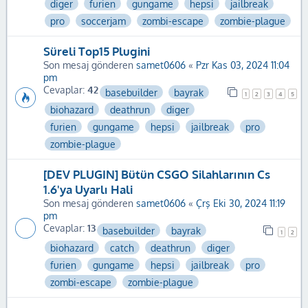
diger
furien
gungame
hepsi
jailbreak
pro
soccerjam
zombi-escape
zombie-plague
Süreli Top15 Plugini
Son mesaj gönderen
samet0606
«
Pzr Kas 03, 2024 11:04
pm
Cevaplar:
42
basebuilder
bayrak
1
2
3
4
5
biohazard
deathrun
diger
furien
gungame
hepsi
jailbreak
pro
zombie-plague
[DEV PLUGIN] Bütün CSGO Silahlarının Cs
1.6'ya Uyarlı Hali
Son mesaj gönderen
samet0606
«
Çrş Eki 30, 2024 11:19
pm
Cevaplar:
13
basebuilder
bayrak
1
2
biohazard
catch
deathrun
diger
furien
gungame
hepsi
jailbreak
pro
zombi-escape
zombie-plague