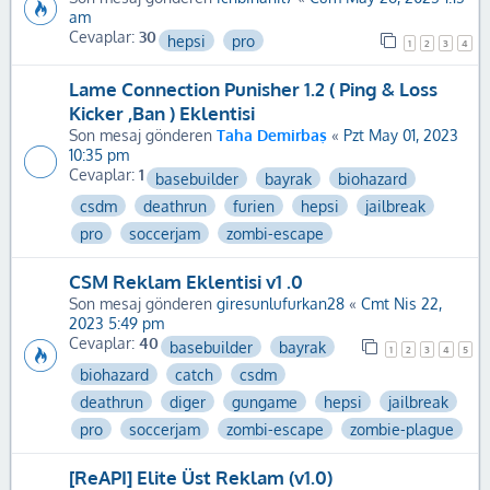
am
Cevaplar:
30
hepsi
pro
1
2
3
4
Lame Connection Punisher 1.2 ( Ping & Loss
Kicker ,Ban ) Eklentisi
Son mesaj gönderen
Taha Demirbaş
«
Pzt May 01, 2023
10:35 pm
Cevaplar:
1
basebuilder
bayrak
biohazard
csdm
deathrun
furien
hepsi
jailbreak
pro
soccerjam
zombi-escape
CSM Reklam Eklentisi v1 .0
Son mesaj gönderen
giresunlufurkan28
«
Cmt Nis 22,
2023 5:49 pm
Cevaplar:
40
basebuilder
bayrak
1
2
3
4
5
biohazard
catch
csdm
deathrun
diger
gungame
hepsi
jailbreak
pro
soccerjam
zombi-escape
zombie-plague
[ReAPI] Elite Üst Reklam (v1.0)