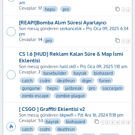
am
Cevaplar:
17
hepsi
pro
1
2
[REAPI]Bomba Alım Süresi Ayarlayıcı
Son mesaj gönderen
serkancelik
«
Prş Oca 09, 2025 6:34
pm
Cevaplar:
14
pro
1
2
CS 1.6 [HUD] Reklam Kalan Süre & Map İsmi
Eklentisi
Son mesaj gönderen
halil.sk0
«
Prş Oca 09, 2025 1:10 am
Cevaplar:
7
basebuilder
bayrak
biohazard
catch
csdm
deathrun
diger
furien
gungame
hepsi
jailbreak
pro
soccerjam
zombi-escape
zombie-plague
[ CSGO ] Graffiti Eklentisi v2
Son mesaj gönderen
bkpwifi
«
Pzt Ara 16, 2024 11:18 pm
Cevaplar:
53
bayrak
biohazard
1
2
3
4
5
6
catch
csdm
deathrun