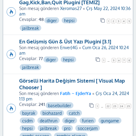
Gag,Kick,Ban,Quit Plugini [TEMİZ]
Son mesaj gönderen
Xeromas27
«
Çrş May 22, 2024 10:36
am
Cevaplar:
48
diger
hepsi
1
2
3
4
5
jailbreak
En Gelişmiş Gün & Üst Yazı Plugini [3.1]
Son mesaj gönderen
EnverJ4G
«
Cum Oca 26, 2024 10:24
am
Cevaplar:
77
diger
hepsi
1
5
6
7
8
…
jailbreak
Görselli Harita Değişim Sistemi [ Visual Map
Chooser ]
Son mesaj gönderen
Fatih ~ EjderYa
«
Çrş Oca 24, 2024
1:13 pm
Cevaplar:
241
basebuilder
1
22
23
24
25
…
bayrak
biohazard
catch
csdm
deathrun
diger
furien
gungame
hepsi
jailbreak
pro
soccerjam
zombi-escape
zombie-plague