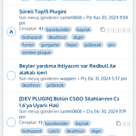
Süreli Top15 Plugini
Son mesaj gönderen
samet0606
«
Pzr Kas 03, 2024 11:04
pm
Cevaplar:
42
basebuilder
bayrak
1
2
3
4
5
biohazard
deathrun
diger
furien
gungame
hepsi
jailbreak
pro
zombie-plague
Beyler yardıma ihtiyacım var Redbull ile
alakalı içeri
Son mesaj gönderen
wapperr
«
Prş Eki 31, 2024 5:37 pm
deathrun
jailbreak
[DEV PLUGIN] Bütün CSGO Silahlarının Cs
1.6'ya Uyarlı Hali
Son mesaj gönderen
samet0606
«
Çrş Eki 30, 2024 11:19
pm
Cevaplar:
13
basebuilder
bayrak
1
2
biohazard
catch
deathrun
diger