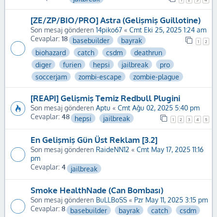
[ZE/ZP/BIO/PRO] Astra (Gelişmiş Guillotine)
Son mesaj gönderen
14piko67
«
Cmt Eki 25, 2025 1:24 am
Cevaplar:
18
basebuilder
bayrak
1
2
biohazard
catch
csdm
deathrun
diger
furien
hepsi
jailbreak
pro
soccerjam
zombi-escape
zombie-plague
[REAPI] Gelişmiş Temiz Redbull Plugini
Son mesaj gönderen
Aptu
«
Cmt Ağu 02, 2025 5:40 pm
Cevaplar:
48
hepsi
jailbreak
1
2
3
4
5
En Gelişmiş Gün Üst Reklam [3.2]
Son mesaj gönderen
RaideNN12
«
Cmt May 17, 2025 11:16
pm
Cevaplar:
4
jailbreak
Smoke HealthNade (Can Bombası)
Son mesaj gönderen
BuLLBoSS
«
Pzr May 11, 2025 3:15 pm
Cevaplar:
8
basebuilder
bayrak
catch
csdm