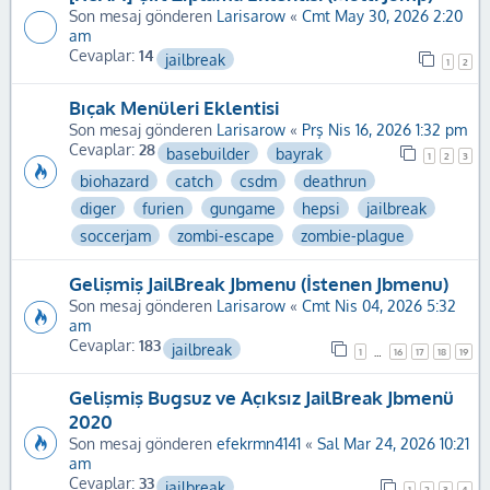
Son mesaj gönderen
Larisarow
«
Cmt May 30, 2026 2:20
am
Cevaplar:
14
jailbreak
1
2
Bıçak Menüleri Eklentisi
Son mesaj gönderen
Larisarow
«
Prş Nis 16, 2026 1:32 pm
Cevaplar:
28
basebuilder
bayrak
1
2
3
biohazard
catch
csdm
deathrun
diger
furien
gungame
hepsi
jailbreak
soccerjam
zombi-escape
zombie-plague
Gelişmiş JailBreak Jbmenu (İstenen Jbmenu)
Son mesaj gönderen
Larisarow
«
Cmt Nis 04, 2026 5:32
am
Cevaplar:
183
jailbreak
1
16
17
18
19
…
Gelişmiş Bugsuz ve Açıksız JailBreak Jbmenü
2020
Son mesaj gönderen
efekrmn4141
«
Sal Mar 24, 2026 10:21
am
Cevaplar:
33
jailbreak
1
2
3
4