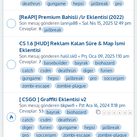
deathrun
gungame
hepsi
jailbreak
pro
[ReAPI] Premium Bahisli /lr Eklentisi (2022)
Son mesaj gönderen
lanrija88
«
Sal Nis 15, 2025 12:49 pm
Cevaplar:
8
jailbreak
CS 1.6 [HUD] Reklam Kalan Süre & Map İsmi
Eklentisi
Son mesaj gönderen
halil.sk0
«
Prş Oca 09, 2025 1:10 am
Cevaplar:
7
basebuilder
bayrak
biohazard
catch
csdm
deathrun
diger
furien
gungame
hepsi
jailbreak
pro
soccerjam
zombi-escape
zombie-plague
[ CSGO ] Graffiti Eklentisi v2
Son mesaj gönderen
bkpwifi
«
Pzt Ara 16, 2024 11:18 pm
Cevaplar:
53
bayrak
biohazard
1
2
3
4
5
6
catch
csdm
deathrun
diger
furien
gungame
hepsi
jailbreak
pro
soccerjam
zombi-escape
zombie-plague