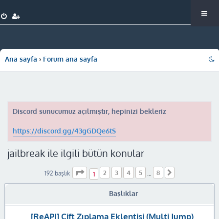
Ana sayfa
Forum ana sayfa
Discord sunucumuz açılmıştır, hepinizi bekleriz
https://discord.gg/43gGDQe6tS
jailbreak ile ilgili bütün konular
1
. sayfa (Toplam
8
sayfa)
2
3
4
5
8
Sonraki
192 başlık
1
…
Başlıklar
[ReAPI] Çift Zıplama Eklentisi (Multi Jump)