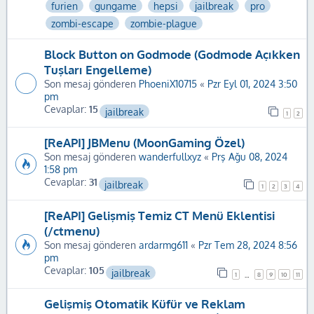
furien
gungame
hepsi
jailbreak
pro
zombi-escape
zombie-plague
Block Button on Godmode (Godmode Açıkken
Tuşları Engelleme)
Son mesaj gönderen
PhoeniX10715
«
Pzr Eyl 01, 2024 3:50
pm
Cevaplar:
15
jailbreak
1
2
[ReAPI] JBMenu (MoonGaming Özel)
Son mesaj gönderen
wanderfullxyz
«
Prş Ağu 08, 2024
1:58 pm
Cevaplar:
31
jailbreak
1
2
3
4
[ReAPI] Gelişmiş Temiz CT Menü Eklentisi
(/ctmenu)
Son mesaj gönderen
ardarmg611
«
Pzr Tem 28, 2024 8:56
pm
Cevaplar:
105
jailbreak
1
8
9
10
11
…
Gelişmiş Otomatik Küfür ve Reklam