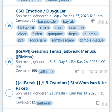
CSO Emotion / DuyguLar
Son mesaj gönderen
alikvp
«
Pzt Kas 27, 2023 12:31 pm
Cevaplar:
25
basebuilder
bayrak
1
2
3
biohazard
catch
csdm
deathrun
diger
furien
gungame
hepsi
jailbreak
pro
soccerjam
zombi-escape
zombie-plague
[ReAPI] Gelişmiş Temiz Jailbreak Menusu
(JBMenu)
Son mesaj gönderen
ZaZa Dayı*
«
Pzr Kas 26, 2023 11:00
pm
Cevaplar:
155
jailbreak
1
13
14
15
16
…
[ JailBreak ] [ /LR Oyunları ] StarWars Işın Kılıcı
Paketi
Son mesaj gönderen
ZaOnashi
«
Cum Kas 10, 2023 11:35
am
Cevaplar:
12
jailbreak
1
2