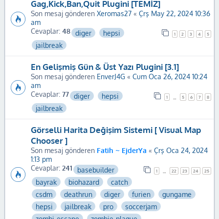
Gag,Kick,Ban,Quit Plugini [TEMİZ]
Son mesaj gönderen
Xeromas27
«
Çrş May 22, 2024 10:36
am
Cevaplar:
48
diger
hepsi
1
2
3
4
5
jailbreak
En Gelişmiş Gün & Üst Yazı Plugini [3.1]
Son mesaj gönderen
EnverJ4G
«
Cum Oca 26, 2024 10:24
am
Cevaplar:
77
diger
hepsi
1
5
6
7
8
…
jailbreak
Görselli Harita Değişim Sistemi [ Visual Map
Chooser ]
Son mesaj gönderen
Fatih ~ EjderYa
«
Çrş Oca 24, 2024
1:13 pm
Cevaplar:
241
basebuilder
1
22
23
24
25
…
bayrak
biohazard
catch
csdm
deathrun
diger
furien
gungame
hepsi
jailbreak
pro
soccerjam
zombi-escape
zombie-plague