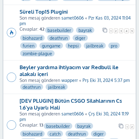
Süreli Top15 Plugini
Son mesaj gönderen
samet0606
«
Pzr Kas 03, 2024 11:04
pm
Cevaplar:
42
basebuilder
bayrak
1
2
3
4
5
biohazard
deathrun
diger
furien
gungame
hepsi
jailbreak
pro
zombie-plague
Beyler yardıma ihtiyacım var Redbull ile
alakalı içeri
Son mesaj gönderen
wapperr
«
Prş Eki 31, 2024 5:37 pm
deathrun
jailbreak
[DEV PLUGIN] Bütün CSGO Silahlarının Cs
1.6'ya Uyarlı Hali
Son mesaj gönderen
samet0606
«
Çrş Eki 30, 2024 11:19
pm
Cevaplar:
13
basebuilder
bayrak
1
2
biohazard
catch
deathrun
diger