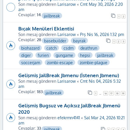
Son mesaj gönderen
Larisarow
«
Cmt May 30, 2026 2:20
am
Cevaplar:
14
jailbreak
1
2
Bıçak Menüleri Eklentisi
Son mesaj gönderen
Larisarow
«
Prş Nis 16, 2026 1:32 pm
Cevaplar:
28
basebuilder
bayrak
1
2
3
biohazard
catch
csdm
deathrun
diger
furien
gungame
hepsi
jailbreak
soccerjam
zombi-escape
zombie-plague
Gelişmiş JailBreak Jbmenu (İstenen Jbmenu)
Son mesaj gönderen
Larisarow
«
Cmt Nis 04, 2026 5:32
am
Cevaplar:
183
jailbreak
1
16
17
18
19
…
Gelişmiş Bugsuz ve Açıksız JailBreak Jbmenü
2020
Son mesaj gönderen
efekrmn4141
«
Sal Mar 24, 2026 10:21
am
Cevaplar:
33
jailbreak
1
2
3
4