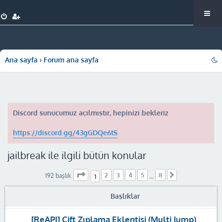
Ana sayfa
Forum ana sayfa
Discord sunucumuz açılmıştır, hepinizi bekleriz
https://discord.gg/43gGDQe6tS
jailbreak ile ilgili bütün konular
1
. sayfa (Toplam
8
sayfa)
2
3
4
5
8
Sonraki
192 başlık
1
…
Başlıklar
[ReAPI] Çift Zıplama Eklentisi (Multi Jump)