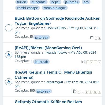
furien
gungame
hepsi
jailbreak
pro
zombi-escape
zombie-plague
Block Button on Godmode (Godmode Açıkken
Tuşları Engelleme)
Son mesaj gönderen
PhoeniX10715
«
Pzr Eyl 01, 2024 3:50
pm
Cevaplar:
15
jailbreak
1
2
[ReAPI] JBMenu (MoonGaming Özel)
Son mesaj gönderen
wanderfullxyz
«
Prş Ağu 08, 2024
1:58 pm
Cevaplar:
31
jailbreak
1
2
3
4
[ReAPI] Gelişmiş Temiz CT Menü Eklentisi
(/ctmenu)
Son mesaj gönderen
ardarmg611
«
Pzr Tem 28, 2024 8:56
pm
Cevaplar:
105
jailbreak
1
8
9
10
11
…
Gelişmiş Otomatik Küfür ve Reklam