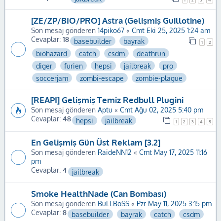
[ZE/ZP/BIO/PRO] Astra (Gelişmiş Guillotine)
Son mesaj gönderen
14piko67
«
Cmt Eki 25, 2025 1:24 am
Cevaplar:
18
basebuilder
bayrak
1
2
biohazard
catch
csdm
deathrun
diger
furien
hepsi
jailbreak
pro
soccerjam
zombi-escape
zombie-plague
[REAPI] Gelişmiş Temiz Redbull Plugini
Son mesaj gönderen
Aptu
«
Cmt Ağu 02, 2025 5:40 pm
Cevaplar:
48
hepsi
jailbreak
1
2
3
4
5
En Gelişmiş Gün Üst Reklam [3.2]
Son mesaj gönderen
RaideNN12
«
Cmt May 17, 2025 11:16
pm
Cevaplar:
4
jailbreak
Smoke HealthNade (Can Bombası)
Son mesaj gönderen
BuLLBoSS
«
Pzr May 11, 2025 3:15 pm
Cevaplar:
8
basebuilder
bayrak
catch
csdm