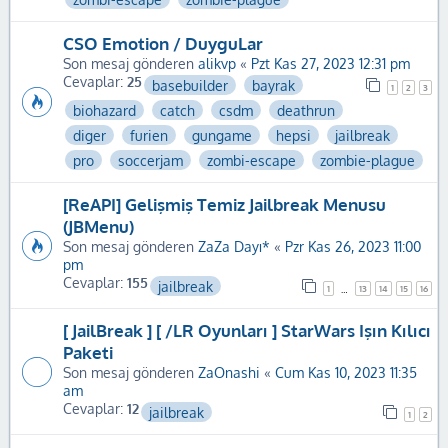
CSO Emotion / DuyguLar
Son mesaj gönderen
alikvp
«
Pzt Kas 27, 2023 12:31 pm
Cevaplar:
25
basebuilder
bayrak
1
2
3
biohazard
catch
csdm
deathrun
diger
furien
gungame
hepsi
jailbreak
pro
soccerjam
zombi-escape
zombie-plague
[ReAPI] Gelişmiş Temiz Jailbreak Menusu
(JBMenu)
Son mesaj gönderen
ZaZa Dayı*
«
Pzr Kas 26, 2023 11:00
pm
Cevaplar:
155
jailbreak
1
13
14
15
16
…
[ JailBreak ] [ /LR Oyunları ] StarWars Işın Kılıcı
Paketi
Son mesaj gönderen
ZaOnashi
«
Cum Kas 10, 2023 11:35
am
Cevaplar:
12
jailbreak
1
2