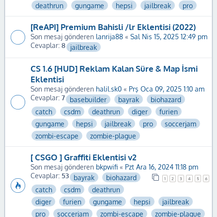
deathrun
gungame
hepsi
jailbreak
pro
[ReAPI] Premium Bahisli /lr Eklentisi (2022)
Son mesaj gönderen
lanrija88
«
Sal Nis 15, 2025 12:49 pm
Cevaplar:
8
jailbreak
CS 1.6 [HUD] Reklam Kalan Süre & Map İsmi
Eklentisi
Son mesaj gönderen
halil.sk0
«
Prş Oca 09, 2025 1:10 am
Cevaplar:
7
basebuilder
bayrak
biohazard
catch
csdm
deathrun
diger
furien
gungame
hepsi
jailbreak
pro
soccerjam
zombi-escape
zombie-plague
[ CSGO ] Graffiti Eklentisi v2
Son mesaj gönderen
bkpwifi
«
Pzt Ara 16, 2024 11:18 pm
Cevaplar:
53
bayrak
biohazard
1
2
3
4
5
6
catch
csdm
deathrun
diger
furien
gungame
hepsi
jailbreak
pro
soccerjam
zombi-escape
zombie-plague