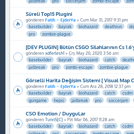
jailbreak
pro
soccerjam
zombi-escape
zom
Süreli Top15 Plugini
gönderen
Fatih ~ EjderYa
» Cum Mar 31, 2017 9:31 pm
basebuilder
bayrak
biohazard
deathrun
di
pro
zombie-plague
[DEV PLUGIN] Bütün CSGO Silahlarının Cs 1.6'y
gönderen
xdferlesh1
» Çrş May 20, 2020 3:56 am
basebuilder
bayrak
biohazard
catch
death
jailbreak
pro
zombi-escape
zombie-plague
Görselli Harita Değişim Sistemi [ Visual Map 
gönderen
Fatih ~ EjderYa
» Cum Ara 28, 2018 12:37 pm
basebuilder
bayrak
biohazard
catch
csdm
gungame
hepsi
jailbreak
pro
soccerjam
CSO Emotion / DuyguLar
gönderen
TunnS[C]
» Pzt Mar 06, 2017 11:28 am
basebuilder
bayrak
biohazard
catch
csdm
jailbreak
pro
soccerjam
zombi-escape
zom