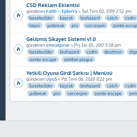
CSD Reklam Eklentisi
gönderen
Fatih ~ EjderYa
» Sal Tem 02, 2019 2:52 pm
basebuilder
bayrak
biohazard
catch
csdm
hepsi
jailbreak
pro
soccerjam
zombi-esca
Gelişmiş Şikayet Sistemi v1.0
gönderen
emirakpinar
» Prş Eki 05, 2017 5:58 pm
basebuilder
biohazard
csdm
deathrun
dig
zombi-escape
zombie-plague
Yetkili Oyuna Girdi Şarkısı | Menüsü
gönderen
ulyoS
» Pzt Tem 06, 2020 8:22 pm
basebuilder
bayrak
biohazard
catch
csdm
jailbreak
pro
soccerjam
zombi-escape
zom