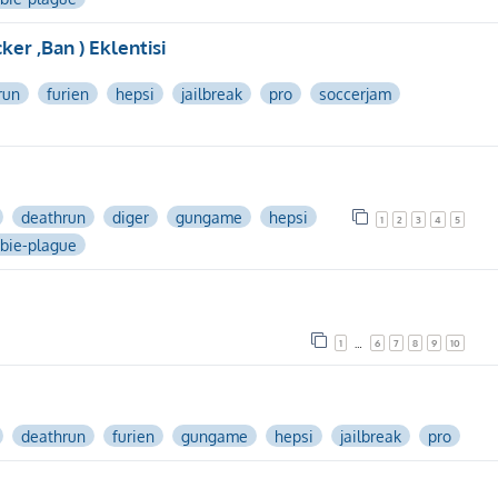
ker ,Ban ) Eklentisi
run
furien
hepsi
jailbreak
pro
soccerjam
deathrun
diger
gungame
hepsi
1
2
3
4
5
bie-plague
1
6
7
8
9
10
…
deathrun
furien
gungame
hepsi
jailbreak
pro