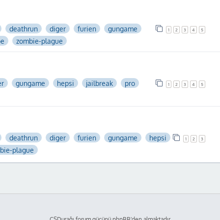
deathrun
diger
furien
gungame
1
2
3
4
5
pe
zombie-plague
er
gungame
hepsi
jailbreak
pro
1
2
3
4
5
deathrun
diger
furien
gungame
hepsi
1
2
3
bie-plague
CSDurağı forum gücünü phpBB'den almaktadır