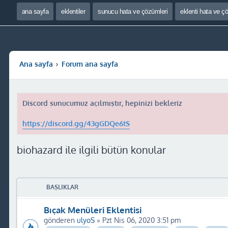
ana sayfa
eklentiler
sunucu hata ve çözümleri
eklenti hata ve ç
Ana sayfa
Forum ana sayfa
Discord sunucumuz açılmıştır, hepinizi bekleriz
https://discord.gg/43gGDQe6tS
biohazard ile ilgili bütün konular
BAŞLIKLAR
Bıçak Menüleri Eklentisi
gönderen
ulyoS
» Pzt Nis 06, 2020 3:51 pm