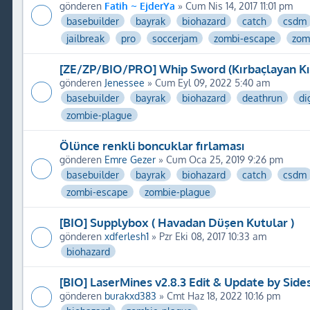
gönderen
Fatih ~ EjderYa
» Cum Nis 14, 2017 11:01 pm
basebuilder
bayrak
biohazard
catch
csdm
jailbreak
pro
soccerjam
zombi-escape
zom
[ZE/ZP/BIO/PRO] Whip Sword (Kırbaçlayan Kıl
gönderen
Jenessee
» Cum Eyl 09, 2022 5:40 am
basebuilder
bayrak
biohazard
deathrun
di
zombie-plague
Ölünce renkli boncuklar fırlaması
gönderen
Emre Gezer
» Cum Oca 25, 2019 9:26 pm
basebuilder
bayrak
biohazard
catch
csdm
zombi-escape
zombie-plague
[BIO] Supplybox ( Havadan Düşen Kutular )
gönderen
xdferlesh1
» Pzr Eki 08, 2017 10:33 am
biohazard
[BIO] LaserMines v2.8.3 Edit & Update by Sid
gönderen
burakxd383
» Cmt Haz 18, 2022 10:16 pm