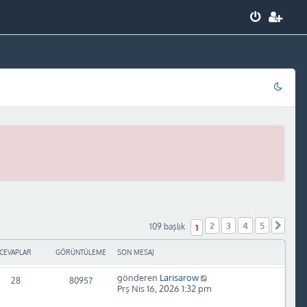
2
3
4
5
Sonr
109 başlık
1
CEVAPLAR
GÖRÜNTÜLEME
SON MESAJ
gönderen
Larisarow
28
80957
Prş Nis 16, 2026 1:32 pm