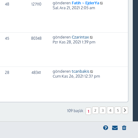
gönderen
Fatih ~ EjderYa
48
127110
Sal Ara 21, 2021 2:05 am
gönderen
Czarintax
45
80348
Pzr Kas 28, 2021 1:39 pm
gönderen
tcanbakis
28
48341
Cum Kas 26, 2021 12:37 pm
2
3
4
5
Sonr
109 başlık
1