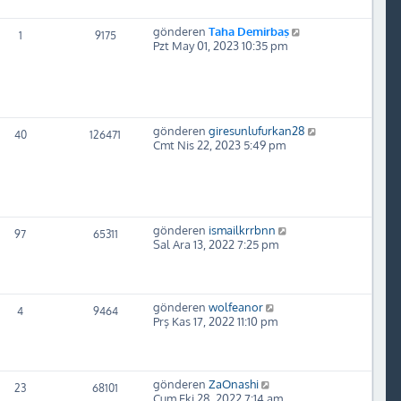
gönderen
Taha Demirbaş
1
9175
Pzt May 01, 2023 10:35 pm
gönderen
giresunlufurkan28
40
126471
Cmt Nis 22, 2023 5:49 pm
gönderen
ismailkrrbnn
97
65311
Sal Ara 13, 2022 7:25 pm
gönderen
wolfeanor
4
9464
Prş Kas 17, 2022 11:10 pm
gönderen
ZaOnashi
23
68101
Cum Eki 28, 2022 7:14 am