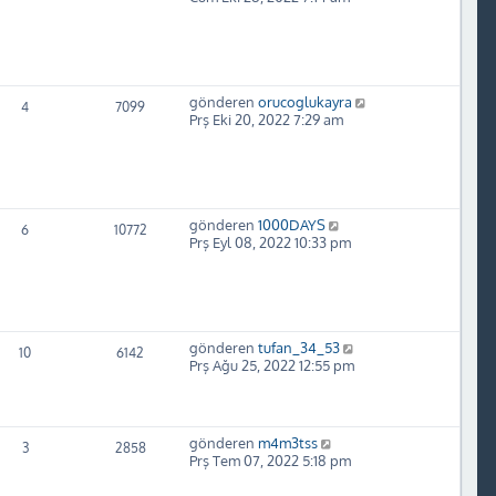
gönderen
orucoglukayra
4
7099
Prş Eki 20, 2022 7:29 am
gönderen
1000DAYS
6
10772
Prş Eyl 08, 2022 10:33 pm
gönderen
tufan_34_53
10
6142
Prş Ağu 25, 2022 12:55 pm
gönderen
m4m3tss
3
2858
Prş Tem 07, 2022 5:18 pm