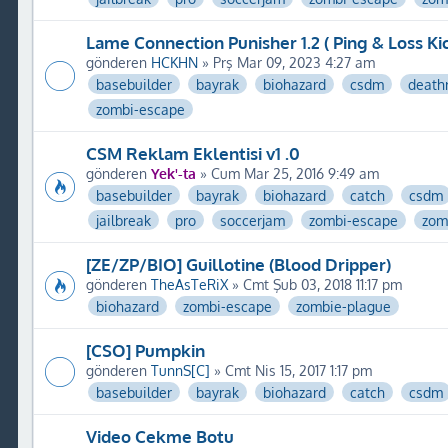
Lame Connection Punisher 1.2 ( Ping & Loss Kic
gönderen
HCKHN
» Prş Mar 09, 2023 4:27 am
basebuilder
bayrak
biohazard
csdm
death
zombi-escape
CSM Reklam Eklentisi v1 .0
gönderen
Yek'-ta
» Cum Mar 25, 2016 9:49 am
basebuilder
bayrak
biohazard
catch
csdm
jailbreak
pro
soccerjam
zombi-escape
zom
[ZE/ZP/BIO] Guillotine (Blood Dripper)
gönderen
TheAsTeRiX
» Cmt Şub 03, 2018 11:17 pm
biohazard
zombi-escape
zombie-plague
[CSO] Pumpkin
gönderen
TunnS[C]
» Cmt Nis 15, 2017 1:17 pm
basebuilder
bayrak
biohazard
catch
csdm
Video Cekme Botu