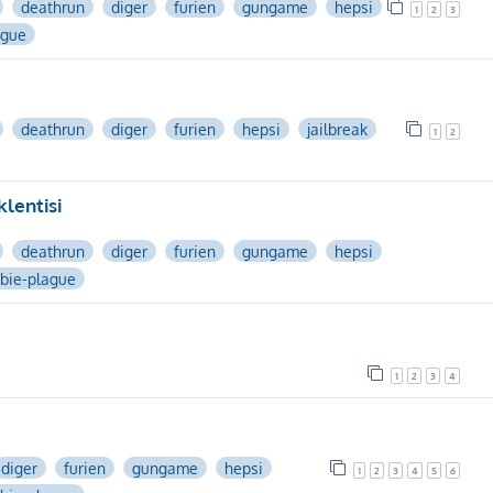
deathrun
diger
furien
gungame
hepsi
1
2
3
ague
deathrun
diger
furien
hepsi
jailbreak
1
2
lentisi
deathrun
diger
furien
gungame
hepsi
bie-plague
1
2
3
4
diger
furien
gungame
hepsi
1
2
3
4
5
6