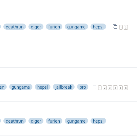
deathrun
diger
furien
gungame
hepsi
1
2
ien
gungame
hepsi
jailbreak
pro
1
2
3
4
5
6
deathrun
diger
furien
gungame
hepsi