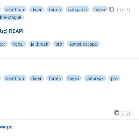
deathrun
diger
furien
gungame
hepsi
1
2
3
bie-plague
ıç) REAPI
ger
hepsi
jailbreak
pro
zombi-escape
deathrun
diger
furien
hepsi
jailbreak
pro
1
2
eswipe