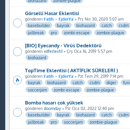
biohazard
zombie-plague
Görselli Hasar Eklentisi
gönderen
Fatih ~ EjderYa
» Prş Nis 30, 2020 5:07 am
basebuilder
bayrak
biohazard
catch
csdm
jailbreak
pro
zombi-escape
zombie-plague
[BIO] Eyecandy - Virüs Dedektörü
gönderen
xdferlesh1
» Çrş Oca 16, 2019 5:57 pm
biohazard
TopTime Eklentisi ( AKTİFLİK SÜRELERİ )
gönderen
Fatih ~ EjderYa
» Pzt Tem 29, 2019 7:14 pm
bayrak
biohazard
catch
csdm
diger
fur
soccerjam
zombi-escape
zombie-plague
Bomba hasarı çok yüksek
gönderen
doomday
» Pzr Oca 02, 2022 12:40 pm
basebuilder
bayrak
biohazard
catch
csdm
jailbreak
pro
soccerjam
zombie-plague