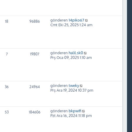
gönderen
14piko67
18
96886
Cmt Eki 25, 2025 1:24 am
gönderen
halil.sk0
7
19807
Prş Oca 09, 2025 1:10 am
gönderen
tweky
36
24964
Prş Ara 19, 2024 10:37 pm
gönderen
bkpwifi
53
184606
Pzt Ara 16, 2024 11:18 pm