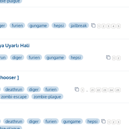
bie-plague
ger
furien
gungame
hepsi
jailbreak
1
2
3
4
5
a Uyarlı Hali
run
diger
furien
gungame
hepsi
1
2
Chooser ]
deathrun
diger
furien
1
21
22
23
24
25
…
zombi-escape
zombie-plague
deathrun
diger
furien
gungame
hepsi
1
2
3
bie-plague