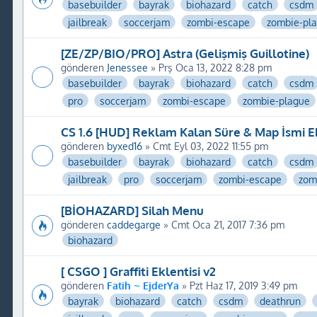
basebuilder
bayrak
biohazard
catch
csdm
jailbreak
soccerjam
zombi-escape
zombie-pl
[ZE/ZP/BIO/PRO] Astra (Gelişmiş Guillotine)
gönderen
Jenessee
» Prş Oca 13, 2022 8:28 pm
basebuilder
bayrak
biohazard
catch
csdm
pro
soccerjam
zombi-escape
zombie-plague
CS 1.6 [HUD] Reklam Kalan Süre & Map İsmi Ek
gönderen
byxed16
» Cmt Eyl 03, 2022 11:55 pm
basebuilder
bayrak
biohazard
catch
csdm
jailbreak
pro
soccerjam
zombi-escape
zom
[BİOHAZARD] Silah Menu
gönderen
caddegarge
» Cmt Oca 21, 2017 7:36 pm
biohazard
[ CSGO ] Graffiti Eklentisi v2
gönderen
Fatih ~ EjderYa
» Pzt Haz 17, 2019 3:49 pm
bayrak
biohazard
catch
csdm
deathrun