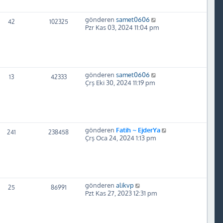
gönderen
samet0606
42
102325
Pzr Kas 03, 2024 11:04 pm
gönderen
samet0606
13
42333
Çrş Eki 30, 2024 11:19 pm
gönderen
Fatih ~ EjderYa
241
238458
Çrş Oca 24, 2024 1:13 pm
gönderen
alikvp
25
86991
Pzt Kas 27, 2023 12:31 pm