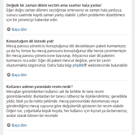
Değişik bir zaman dilimi seçtim ama saatler hala yanlış!
Eğer doğru zaman dilimini seçtiğinize eminseniz ve zaman hala yanlışsa,
sunucu saatinde kayıtlı zaman yanlış olabilir. Lütfen problemin düzeltilmesi
için bir yöneticiyi haberdar edin.
Başa dön
Konuştuğum dil listede yok!
Mesaj panosu yöneticisi konuştuğunuz dili destekleyen paketi kurmamıştır,
ya da hiç kimse bu mesaj panosunu konuştuğunuz dile henüz çevirmemiştir.
Bir mesaj panosu yöneticisine başvurup, ihtiyacınız olan dil paketini
kurmasını rica edin. Eğer dil paketi mevcut değilse, yeni bir çeviri
oluşturmakta özgürsünüz. Daha fazla bilgi
phpBB
® websitesinde bulunabilir.
Başa dön
Kullanıcı adımın yanındaki resim nedir?
Mesajları görüntülerken kullanıcı adı ile birlikte iki tane resim
görüntülenebilir. Bunlardan bir tanesi rütbeniz ile ilişkilendirilmiş; genellikle
yıldız, blok ya da nokta şeklinde; mesaj panosundaki durumunuzu veya
gönderdiğiniz mesaj sayısına göre değişkenlik gösteren bir resim olabilir.
Diğeri ise, çoğunlukla büyük boyda, her kullanıcı için kişisel ya da benzersiz,
avatar olarak bilinen bir resimdir.
Başa dön