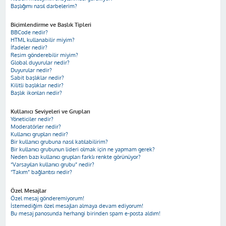
Başlığımı nasıl darbelerim?
Biçimlendirme ve Başlık Tipleri
BBCode nedir?
HTML kullanabilir miyim?
İfadeler nedir?
Resim gönderebilir miyim?
Global duyurular nedir?
Duyurular nedir?
Sabit başlıklar nedir?
Kilitli başlıklar nedir?
Başlık ikonları nedir?
Kullanıcı Seviyeleri ve Grupları
Yöneticiler nedir?
Moderatörler nedir?
Kullanıcı grupları nedir?
Bir kullanıcı grubuna nasıl katılabilirim?
Bir kullanıcı grubunun lideri olmak için ne yapmam gerek?
Neden bazı kullanıcı grupları farklı renkte görünüyor?
“Varsayılan kullanıcı grubu” nedir?
“Takım” bağlantısı nedir?
Özel Mesajlar
Özel mesaj gönderemiyorum!
İstemediğim özel mesajları almaya devam ediyorum!
Bu mesaj panosunda herhangi birinden spam e-posta aldım!