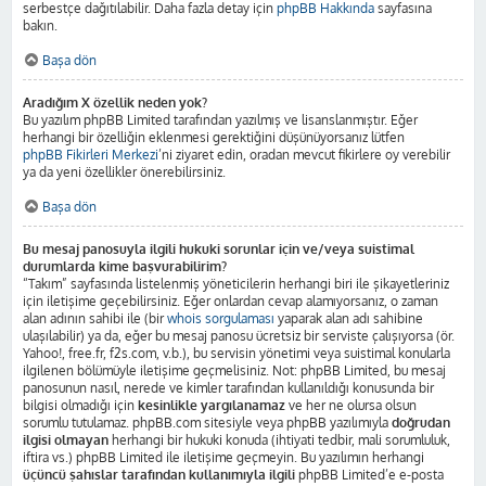
serbestçe dağıtılabilir. Daha fazla detay için
phpBB Hakkında
sayfasına
bakın.
Başa dön
Aradığım X özellik neden yok?
Bu yazılım phpBB Limited tarafından yazılmış ve lisanslanmıştır. Eğer
herhangi bir özelliğin eklenmesi gerektiğini düşünüyorsanız lütfen
phpBB Fikirleri Merkezi
’ni ziyaret edin, oradan mevcut fikirlere oy verebilir
ya da yeni özellikler önerebilirsiniz.
Başa dön
Bu mesaj panosuyla ilgili hukuki sorunlar için ve/veya suistimal
durumlarda kime başvurabilirim?
“Takım” sayfasında listelenmiş yöneticilerin herhangi biri ile şikayetleriniz
için iletişime geçebilirsiniz. Eğer onlardan cevap alamıyorsanız, o zaman
alan adının sahibi ile (bir
whois sorgulaması
yaparak alan adı sahibine
ulaşılabilir) ya da, eğer bu mesaj panosu ücretsiz bir serviste çalışıyorsa (ör.
Yahoo!, free.fr, f2s.com, v.b.), bu servisin yönetimi veya suistimal konularla
ilgilenen bölümüyle iletişime geçmelisiniz. Not: phpBB Limited, bu mesaj
panosunun nasıl, nerede ve kimler tarafından kullanıldığı konusunda bir
bilgisi olmadığı için
kesinlikle yargılanamaz
ve her ne olursa olsun
sorumlu tutulamaz. phpBB.com sitesiyle veya phpBB yazılımıyla
doğrudan
ilgisi olmayan
herhangi bir hukuki konuda (ihtiyati tedbir, mali sorumluluk,
iftira vs.) phpBB Limited ile iletişime geçmeyin. Bu yazılımın herhangi
üçüncü şahıslar tarafından kullanımıyla ilgili
phpBB Limited’e e-posta