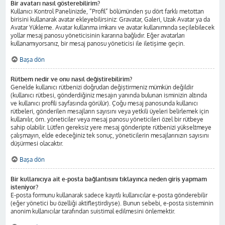
Bir avatarı nasıl gösterebilirim?
Kullanıcı Kontrol Panelinizde, “Profil” bölümünden şu dört farklı metottan
birisini kullanarak avatar ekleyebilirsiniz: Gravatar, Galeri, Uzak Avatar ya da
Avatar Yükleme. Avatar kullanma imkanı ve avatar kullanımında seçilebilecek
yollar mesaj panosu yöneticisinin kararına bağlıdır. Eğer avatarları
kullanamıyorsanız, bir mesaj panosu yöneticisi ile iletişime geçin.
Başa dön
Rütbem nedir ve onu nasıl değiştirebilirim?
Genelde kullanıcı rütbenizi doğrudan değiştirmeniz mümkün değildir
(kullanıcı rütbesi, gönderdiğiniz mesajın yanında bulunan isminizin altında
ve kullanıcı profili sayfasında görülür). Çoğu mesaj panosunda kullanıcı
rütbeleri, gönderilen mesajların sayısını veya yetkili üyeleri belirlemek için
kullanılır, örn. yöneticiler veya mesaj panosu yöneticileri özel bir rütbeye
sahip olabilir. Lütfen gereksiz yere mesaj gönderipte rütbenizi yükseltmeye
çalışmayın, elde edeceğiniz tek sonuç, yöneticilerin mesajlarınızın sayısını
düşürmesi olacaktır.
Başa dön
Bir kullanıcıya ait e-posta bağlantısını tıklayınca neden giriş yapmam
isteniyor?
E-posta formunu kullanarak sadece kayıtlı kullanıcılar e-posta gönderebilir
(eğer yönetici bu özelliği aktifleştirdiyse). Bunun sebebi, e-posta sisteminin
anonim kullanıcılar tarafından suistimal edilmesini önlemektir.