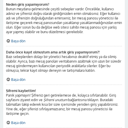
Neden giriş yapamıyorum?
Bunun meydana gelmesinde çeşitli sebepler vardır. Öncelikle, kullanıcı
adınız ve şifrenizi doğru olarak girdiğinizden emin olmalısınız. Eğer kullanıcı
adı ve şifrenizin doğruluğundan eminseniz, bir mesaj panosu yöneticisi ile
iletişime geçerek mesaj panosundan yasaklanıp yasaklanmadığınızdan emin
olun. Eğer sorun bu da değilse web sitesi sahibi mesaj panosu için yanlış
ayar yapmış olabilir ve bunu düzeltmesi gerekebilir.
Başa dön
Daha önce kayıt olmuştum ama artık giriş yapamıyorum?!
Bazı sebeplerden dolayı bir yönetici hesabınızı deaktif etmiş ya da silmiş
olabilir. Ayrıca, bazı mesaj panoları veritabanını azaltmak için uzun bir süredir
mesaj göndermeyen kullanıcıları periyodik aralıklarla silerler. Eğer bu
olmuşsa, tekrar kayıt olmayı deneyin ve tartışmalara katılın.
Başa dön
Şifremi kaybettim!
Panik yapmayın! Şifreniz geri getirelemese de, kolayca sıfırlanabilir. Giriş
sayfasını ziyaret edin ve
Şifremi unuttum
bağlantısına tıklayın. Buradaki
talimatları takip ederek kısa bir süre içerisinde yeniden giriş yapabilirsiniz.
Yine de, eğer şifenizi sıfırlayamazsanız, bir mesaj panosu yöneticisi ile
iletişime geçin.
Başa dön