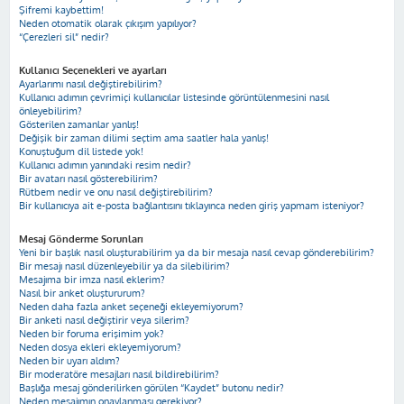
Şifremi kaybettim!
Neden otomatik olarak çıkışım yapılıyor?
“Çerezleri sil” nedir?
Kullanıcı Seçenekleri ve ayarları
Ayarlarımı nasıl değiştirebilirim?
Kullanıcı adımın çevrimiçi kullanıcılar listesinde görüntülenmesini nasıl
önleyebilirim?
Gösterilen zamanlar yanlış!
Değişik bir zaman dilimi seçtim ama saatler hala yanlış!
Konuştuğum dil listede yok!
Kullanıcı adımın yanındaki resim nedir?
Bir avatarı nasıl gösterebilirim?
Rütbem nedir ve onu nasıl değiştirebilirim?
Bir kullanıcıya ait e-posta bağlantısını tıklayınca neden giriş yapmam isteniyor?
Mesaj Gönderme Sorunları
Yeni bir başlık nasıl oluşturabilirim ya da bir mesaja nasıl cevap gönderebilirim?
Bir mesajı nasıl düzenleyebilir ya da silebilirim?
Mesajıma bir imza nasıl eklerim?
Nasıl bir anket oluştururum?
Neden daha fazla anket seçeneği ekleyemiyorum?
Bir anketi nasıl değiştirir veya silerim?
Neden bir foruma erişimim yok?
Neden dosya ekleri ekleyemiyorum?
Neden bir uyarı aldım?
Bir moderatöre mesajları nasıl bildirebilirim?
Başlığa mesaj gönderilirken görülen “Kaydet” butonu nedir?
Neden mesajımın onaylanması gerekiyor?