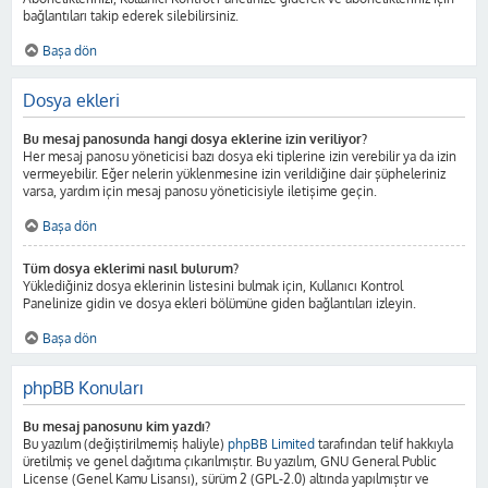
bağlantıları takip ederek silebilirsiniz.
Başa dön
Dosya ekleri
Bu mesaj panosunda hangi dosya eklerine izin veriliyor?
Her mesaj panosu yöneticisi bazı dosya eki tiplerine izin verebilir ya da izin
vermeyebilir. Eğer nelerin yüklenmesine izin verildiğine dair şüpheleriniz
varsa, yardım için mesaj panosu yöneticisiyle iletişime geçin.
Başa dön
Tüm dosya eklerimi nasıl bulurum?
Yüklediğiniz dosya eklerinin listesini bulmak için, Kullanıcı Kontrol
Panelinize gidin ve dosya ekleri bölümüne giden bağlantıları izleyin.
Başa dön
phpBB Konuları
Bu mesaj panosunu kim yazdı?
Bu yazılım (değiştirilmemiş haliyle)
phpBB Limited
tarafından telif hakkıyla
üretilmiş ve genel dağıtıma çıkarılmıştır. Bu yazılım, GNU General Public
License (Genel Kamu Lisansı), sürüm 2 (GPL-2.0) altında yapılmıştır ve