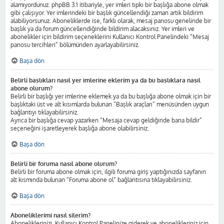
alamıyordunuz. phpBB 3.1 itibariyle, yer imleri tıpkı bir başlığa abone olmak
gibi çalışıyor. Yer imlerindeki bir başlık güncellendiği zaman artık bildirim
alabiliyorsunuz. Aboneliklerde ise, farklı olarak, mesaj panosu genelinde bir
başlık ya da forum güncellendiğinde bildirim alacaksınız. Yer imleri ve
abonelikler için bildirim seçeneklerini Kullanıcı Kontrol Panelindeki “Mesaj
panosu tercihleri” bölümünden ayarlayabilirsiniz.
Başa dön
Belirli başlıkları nasıl yer imlerine eklerim ya da bu başlıklara nasıl
abone olurum?
Belirli bir başlığı yer imlerine eklemek ya da bu başlığa abone olmak için bir
başlıktaki üst ve alt kısımlarda bulunan “Başlık araçları” menüsünden uygun
bağlantıyı tıklayabilirsiniz.
Ayrıca bir başlığa cevap yazarken “Mesaja cevap geldiğinde bana bildir”
seçeneğini işaretleyerek başlığa abone olabilirsiniz.
Başa dön
Belirli bir foruma nasıl abone olurum?
Belirli bir foruma abone olmak için, ilgili foruma giriş yaptığınızda sayfanın
alt kısmında bulunan “Foruma abone ol” bağlantısına tıklayabilirsiniz.
Başa dön
Aboneliklerimi nasıl silerim?
Aboneliklerinizi, Kullanıcı Kontrol Panelinize giderek ve abonelikleriniz için