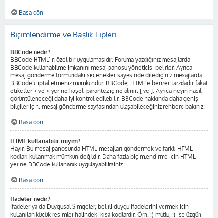
Başa dön
Biçimlendirme ve Başlık Tipleri
BBCode nedir?
BBCode HTML’in özel bir uygulamasıdır. Foruma yazdığınız mesajlarda
BBCode kullanabilme imkanını mesaj panosu yöneticisi belirler. Ayrıca
mesaj gönderme formundaki seçenekler sayesinde dilediğiniz mesajlarda
BBCode’u iptal etmeniz mümkündür. BBCode, HTML’e benzer tarzdadır fakat
etiketler < ve > yerine köşeli parantez içine alınır: [ ve ]. Ayrıca neyin nasıl
görüntüleneceği daha iyi kontrol edilebilir. BBCode hakkında daha geniş
bilgiler için, mesaj gönderme sayfasından ulaşabileceğiniz rehbere bakınız.
Başa dön
HTML kullanabilir miyim?
Hayır. Bu mesaj panosunda HTML mesajları göndermek ve farklı HTML
kodları kullanmak mümkün değildir. Daha fazla biçimlendirme için HTML
yerine BBCode kullanarak uygulayabilirsiniz.
Başa dön
İfadeler nedir?
İfadeler ya da Duygusal Simgeler, belirli duygu ifadelerini vermek için
kullanılan küçük resimler halindeki kısa kodlardır. Örn. :) mutlu, :( ise üzgün