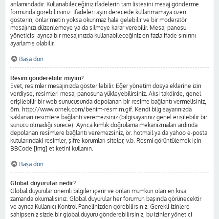
anlamındadır. Kullanabileceğiniz ifadelerin tam listesini mesaj gönderme
formunda görebilirsiniz. İfadeleri aşırı derecede kullanmamaya özen
gösterin, onlar metin yoksa okunmaz hale gelebilir ve bir moderatör
mesajınızı düzenlemeye ya da silmeye karar verebilir. Mesaj panosu
yöneticisi ayrıca bir mesajınızda kullanabileceğiniz en fazla ifade sınırını
ayarlamış olabilir.
Başa dön
Resim gönderebilir miyim?
Evet, resimler mesajınızda gösterilebilir. Eğer yönetim dosya eklerine izin
verdiyse, resimleri mesaj panosuna yükleyebilirsiniz. Aksi takdirde, genel
erişilebilir bir web sunucusunda depolanan bir resime bağlantı vermelisiniz,
örn. http://www.ornek.com/benim-resmim.gif. Kendi bilgisayarınızda
saklanan resimlere bağlantı veremezsiniz (bilgisayarınız genel erişilebilir bir
sunucu olmadığı sürece). Ayrıca kimlik doğrulama mekanizmaları ardında
depolanan resimlere bağlantı veremezsiniz, ör. hotmail ya da yahoo e-posta
kutularındaki resimler, şifre korumları siteler, v.b. Resmi görüntülemek için
BBCode [img] etiketini kullanın.
Başa dön
Global duyurular nedir?
Global duyurular önemli bilgiler içerir ve onları mümkün olan en kısa
zamanda okumalısınız. Global duyurular her forumun başında görünecektir
ve ayrıca Kullanıcı Kontrol Panelinizden görebilirsiniz. Gerekli izinlere
sahipseniz sizde bir global duyuru gönderebilirsiniz, bu izinler yönetici