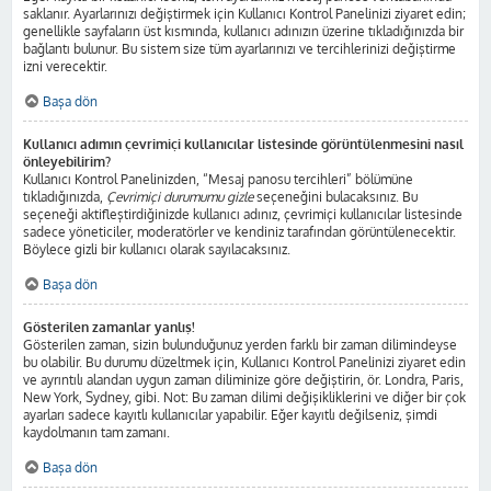
saklanır. Ayarlarınızı değiştirmek için Kullanıcı Kontrol Panelinizi ziyaret edin;
genellikle sayfaların üst kısmında, kullanıcı adınızın üzerine tıkladığınızda bir
bağlantı bulunur. Bu sistem size tüm ayarlarınızı ve tercihlerinizi değiştirme
izni verecektir.
Başa dön
Kullanıcı adımın çevrimiçi kullanıcılar listesinde görüntülenmesini nasıl
önleyebilirim?
Kullanıcı Kontrol Panelinizden, “Mesaj panosu tercihleri” bölümüne
tıkladığınızda,
Çevrimiçi durumumu gizle
seçeneğini bulacaksınız. Bu
seçeneği aktifleştirdiğinizde kullanıcı adınız, çevrimiçi kullanıcılar listesinde
sadece yöneticiler, moderatörler ve kendiniz tarafından görüntülenecektir.
Böylece gizli bir kullanıcı olarak sayılacaksınız.
Başa dön
Gösterilen zamanlar yanlış!
Gösterilen zaman, sizin bulunduğunuz yerden farklı bir zaman dilimindeyse
bu olabilir. Bu durumu düzeltmek için, Kullanıcı Kontrol Panelinizi ziyaret edin
ve ayrıntılı alandan uygun zaman diliminize göre değiştirin, ör. Londra, Paris,
New York, Sydney, gibi. Not: Bu zaman dilimi değişikliklerini ve diğer bir çok
ayarları sadece kayıtlı kullanıcılar yapabilir. Eğer kayıtlı değilseniz, şimdi
kaydolmanın tam zamanı.
Başa dön