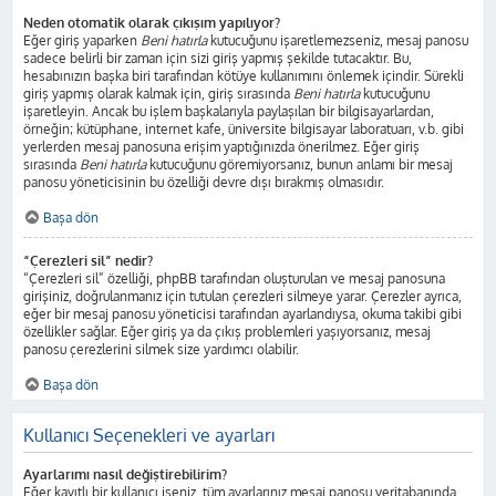
Neden otomatik olarak çıkışım yapılıyor?
Eğer giriş yaparken
Beni hatırla
kutucuğunu işaretlemezseniz, mesaj panosu
sadece belirli bir zaman için sizi giriş yapmış şekilde tutacaktır. Bu,
hesabınızın başka biri tarafından kötüye kullanımını önlemek içindir. Sürekli
giriş yapmış olarak kalmak için, giriş sırasında
Beni hatırla
kutucuğunu
işaretleyin. Ancak bu işlem başkalarıyla paylaşılan bir bilgisayarlardan,
örneğin; kütüphane, internet kafe, üniversite bilgisayar laboratuarı, v.b. gibi
yerlerden mesaj panosuna erişim yaptığınızda önerilmez. Eğer giriş
sırasında
Beni hatırla
kutucuğunu göremiyorsanız, bunun anlamı bir mesaj
panosu yöneticisinin bu özelliği devre dışı bırakmış olmasıdır.
Başa dön
“Çerezleri sil” nedir?
“Çerezleri sil” özelliği, phpBB tarafından oluşturulan ve mesaj panosuna
girişiniz, doğrulanmanız için tutulan çerezleri silmeye yarar. Çerezler ayrıca,
eğer bir mesaj panosu yöneticisi tarafından ayarlandıysa, okuma takibi gibi
özellikler sağlar. Eğer giriş ya da çıkış problemleri yaşıyorsanız, mesaj
panosu çerezlerini silmek size yardımcı olabilir.
Başa dön
Kullanıcı Seçenekleri ve ayarları
Ayarlarımı nasıl değiştirebilirim?
Eğer kayıtlı bir kullanıcı iseniz, tüm ayarlarınız mesaj panosu veritabanında