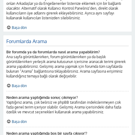
onları Arkadaşlar ya da Engellenenler listenize eklemek için bir bağlantı
olacaktır. Alternatif olarak Kullanıcı Kontrol Paneliniz’den, direkt olarak
kullanıcıların üye adlarını girerek ekleyebilirsiniz. Ayrıca aynı sayfayı
kullanarak kullanıcıları listenizden silebilirsiniz.
Başa dön
Forumlarda Arama
Bir forumda ya da forumlarda nasıl arama yapabilirim?
Ana sayfa görüntülenirken, forum görüntülenirken ya da başlık
görüntülenirken yerleşik arama kutusunun içerisine aranacak terimi girerek
arama yapabilirsiniz. Gelişmiş arama yapmak için forumda tüm sayfalarda
bulunan “Arama” bağlantısına tıklayabilirsiniz. Arama sayfasına erişiminiz
kullandığınız temaya bağlı olarak değişebilir.
Başa dön
Neden arama yaptığımda sonuç çıkmıyor?
Yaptığınız arama, çok belirsiz ve phpBB tarafından indekslenmeyen çok
fazla genel terim içeriyor olabilir. Gelişmiş Arama içerisindeki daha fazla
özellik ve mevcut seçenekleri kullanarak arama yapabilirsiniz.
Başa dön
Neden arama yaptığımda boş bir sayfa çıkıyor!?