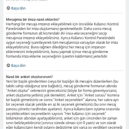
Başa dön
Mesajıma bir imza nasıl eklerim?
Herhangi bir mesaja imzanızı ekleyebilmek için öncelikle Kullanıcı Kontrol
Panelinizden bir imza oluşturmanız gerekmektedir. Daha sonra mesaj
gönderme formunun alt kısmındaki
Bir imza ekle
seçeneğini seçip
mesajınıza imzanızı ekleyebilirsiniz. Ayrıca Kullanıcı Kontrol Panelindeki
uygun seçeneği işaretleyerek tüm mesajlarınıza varsayılan olarak bir imza
ekleyebilirsiniz. Buna rağmen dilediğiniz her mesaj için imzanızın
eklenmesini önleyebilirsiniz, bunu yapmak içinse mesaj gönderme
formunda imza ekleme seçeneğinin işaretini kaldırmanız yeterlidir.
Başa dön
Nasıl bir anket oluştururum?
Yeni bir başlık gönderirken (veya bir başlığın ilk mesajını düzenlerken (bu
tabiki sahip olduğunuz izne bağlıdır)), mesaj gönderme formunun altında
“Anket oluştur” sekmesini göreceksiniz (böyle bir formu göremiyorsanız,
anket oluşturma yetkiniz yok demektir). Anket için “Anket sorusu” kısmına
bir başlık girmelisiniz ve sonra “Anket seçenekleri” alanına, her satıra ayrı
bir seçenek olacak şekilde en az iki seçenek girmelisiniz (bu sınır mesaj
panosu yönetici tarafından ayarlanır). Ayrıca kullanıcıların oylama sırasında
seçebilecekleri seçeneklerin sayısını “Her kullanıcı için seçenek”
bölümünün altından ayarlayabilirsiniz, anket için gün cinsinden bir zaman
sınırı belirleyebilirsiniz (sınırsız sürede olması için 0 yazın) ve son olarak
eğer kullanıcıların kendi oylarını değiştirme izni varsa oy verdikleri seçeneği