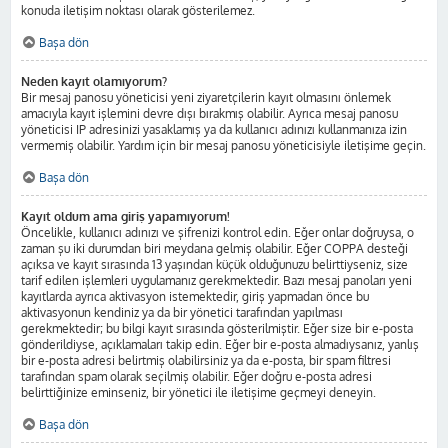
konuda iletişim noktası olarak gösterilemez.
Başa dön
Neden kayıt olamıyorum?
Bir mesaj panosu yöneticisi yeni ziyaretçilerin kayıt olmasını önlemek
amacıyla kayıt işlemini devre dışı bırakmış olabilir. Ayrıca mesaj panosu
yöneticisi IP adresinizi yasaklamış ya da kullanıcı adınızı kullanmanıza izin
vermemiş olabilir. Yardım için bir mesaj panosu yöneticisiyle iletişime geçin.
Başa dön
Kayıt oldum ama giriş yapamıyorum!
Öncelikle, kullanıcı adınızı ve şifrenizi kontrol edin. Eğer onlar doğruysa, o
zaman şu iki durumdan biri meydana gelmiş olabilir. Eğer COPPA desteği
açıksa ve kayıt sırasında 13 yaşından küçük olduğunuzu belirttiyseniz, size
tarif edilen işlemleri uygulamanız gerekmektedir. Bazı mesaj panoları yeni
kayıtlarda ayrıca aktivasyon istemektedir, giriş yapmadan önce bu
aktivasyonun kendiniz ya da bir yönetici tarafından yapılması
gerekmektedir; bu bilgi kayıt sırasında gösterilmiştir. Eğer size bir e-posta
gönderildiyse, açıklamaları takip edin. Eğer bir e-posta almadıysanız, yanlış
bir e-posta adresi belirtmiş olabilirsiniz ya da e-posta, bir spam filtresi
tarafından spam olarak seçilmiş olabilir. Eğer doğru e-posta adresi
belirttiğinize eminseniz, bir yönetici ile iletişime geçmeyi deneyin.
Başa dön