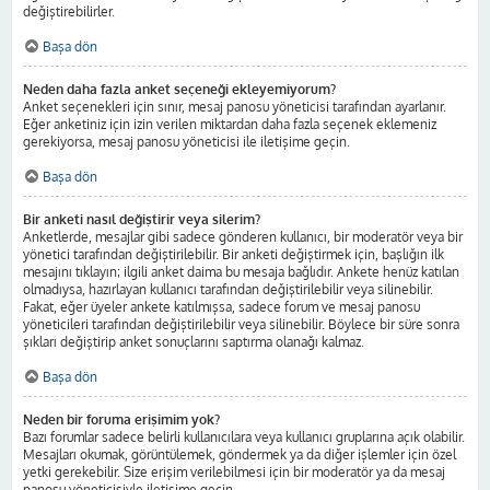
değiştirebilirler.
Başa dön
Neden daha fazla anket seçeneği ekleyemiyorum?
Anket seçenekleri için sınır, mesaj panosu yöneticisi tarafından ayarlanır.
Eğer anketiniz için izin verilen miktardan daha fazla seçenek eklemeniz
gerekiyorsa, mesaj panosu yöneticisi ile iletişime geçin.
Başa dön
Bir anketi nasıl değiştirir veya silerim?
Anketlerde, mesajlar gibi sadece gönderen kullanıcı, bir moderatör veya bir
yönetici tarafından değiştirilebilir. Bir anketi değiştirmek için, başlığın ilk
mesajını tıklayın; ilgili anket daima bu mesaja bağlıdır. Ankete henüz katılan
olmadıysa, hazırlayan kullanıcı tarafından değiştirilebilir veya silinebilir.
Fakat, eğer üyeler ankete katılmışsa, sadece forum ve mesaj panosu
yöneticileri tarafından değiştirilebilir veya silinebilir. Böylece bir süre sonra
şıkları değiştirip anket sonuçlarını saptırma olanağı kalmaz.
Başa dön
Neden bir foruma erişimim yok?
Bazı forumlar sadece belirli kullanıcılara veya kullanıcı gruplarına açık olabilir.
Mesajları okumak, görüntülemek, göndermek ya da diğer işlemler için özel
yetki gerekebilir. Size erişim verilebilmesi için bir moderatör ya da mesaj
panosu yöneticisiyle iletişime geçin.