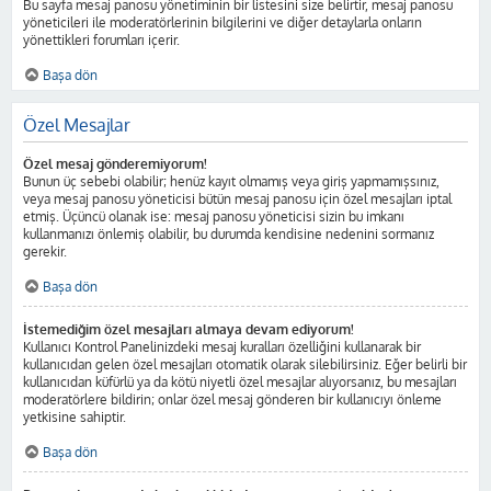
Bu sayfa mesaj panosu yönetiminin bir listesini size belirtir, mesaj panosu
yöneticileri ile moderatörlerinin bilgilerini ve diğer detaylarla onların
yönettikleri forumları içerir.
Başa dön
Özel Mesajlar
Özel mesaj gönderemiyorum!
Bunun üç sebebi olabilir; henüz kayıt olmamış veya giriş yapmamışsınız,
veya mesaj panosu yöneticisi bütün mesaj panosu için özel mesajları iptal
etmiş. Üçüncü olanak ise: mesaj panosu yöneticisi sizin bu imkanı
kullanmanızı önlemiş olabilir, bu durumda kendisine nedenini sormanız
gerekir.
Başa dön
İstemediğim özel mesajları almaya devam ediyorum!
Kullanıcı Kontrol Panelinizdeki mesaj kuralları özelliğini kullanarak bir
kullanıcıdan gelen özel mesajları otomatik olarak silebilirsiniz. Eğer belirli bir
kullanıcıdan küfürlü ya da kötü niyetli özel mesajlar alıyorsanız, bu mesajları
moderatörlere bildirin; onlar özel mesaj gönderen bir kullanıcıyı önleme
yetkisine sahiptir.
Başa dön