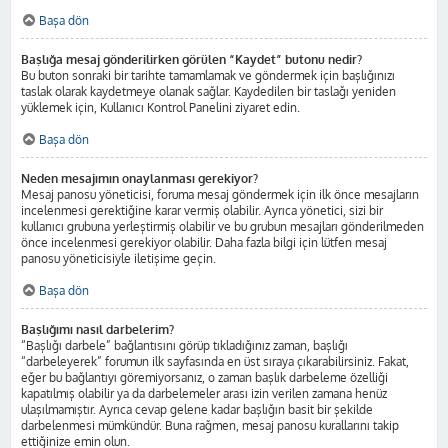
Başa dön
Başlığa mesaj gönderilirken görülen “Kaydet” butonu nedir?
Bu buton sonraki bir tarihte tamamlamak ve göndermek için başlığınızı
taslak olarak kaydetmeye olanak sağlar. Kaydedilen bir taslağı yeniden
yüklemek için, Kullanıcı Kontrol Panelini ziyaret edin.
Başa dön
Neden mesajımın onaylanması gerekiyor?
Mesaj panosu yöneticisi, foruma mesaj göndermek için ilk önce mesajların
incelenmesi gerektiğine karar vermiş olabilir. Ayrıca yönetici, sizi bir
kullanıcı grubuna yerleştirmiş olabilir ve bu grubun mesajları gönderilmeden
önce incelenmesi gerekiyor olabilir. Daha fazla bilgi için lütfen mesaj
panosu yöneticisiyle iletişime geçin.
Başa dön
Başlığımı nasıl darbelerim?
“Başlığı darbele” bağlantısını görüp tıkladığınız zaman, başlığı
“darbeleyerek” forumun ilk sayfasında en üst sıraya çıkarabilirsiniz. Fakat,
eğer bu bağlantıyı göremiyorsanız, o zaman başlık darbeleme özelliği
kapatılmış olabilir ya da darbelemeler arası izin verilen zamana henüz
ulaşılmamıştır. Ayrıca cevap gelene kadar başlığın basit bir şekilde
darbelenmesi mümkündür. Buna rağmen, mesaj panosu kurallarını takip
ettiğinize emin olun.