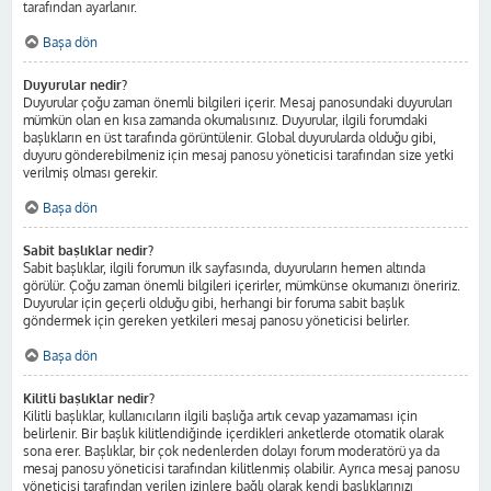
tarafından ayarlanır.
Başa dön
Duyurular nedir?
Duyurular çoğu zaman önemli bilgileri içerir. Mesaj panosundaki duyuruları
mümkün olan en kısa zamanda okumalısınız. Duyurular, ilgili forumdaki
başlıkların en üst tarafında görüntülenir. Global duyurularda olduğu gibi,
duyuru gönderebilmeniz için mesaj panosu yöneticisi tarafından size yetki
verilmiş olması gerekir.
Başa dön
Sabit başlıklar nedir?
Sabit başlıklar, ilgili forumun ilk sayfasında, duyuruların hemen altında
görülür. Çoğu zaman önemli bilgileri içerirler, mümkünse okumanızı öneririz.
Duyurular için geçerli olduğu gibi, herhangi bir foruma sabit başlık
göndermek için gereken yetkileri mesaj panosu yöneticisi belirler.
Başa dön
Kilitli başlıklar nedir?
Kilitli başlıklar, kullanıcıların ilgili başlığa artık cevap yazamaması için
belirlenir. Bir başlık kilitlendiğinde içerdikleri anketlerde otomatik olarak
sona erer. Başlıklar, bir çok nedenlerden dolayı forum moderatörü ya da
mesaj panosu yöneticisi tarafından kilitlenmiş olabilir. Ayrıca mesaj panosu
yöneticisi tarafından verilen izinlere bağlı olarak kendi başlıklarınızı