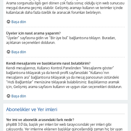
Arama sorgunuzla ilgili geri dönen çok fazla sonuç olduğu için web sunucusu
meşgul duruma geçmiş olabilir. Gelişmiş aramayı kullanın ve terimler içinde
kullanılacak daha fazla özellik ile aranacak forumları belirleyin.
Başa dön
Üyeler için nasıl arama yaparım?
“Üyeler” sayfasına gidin ve “Bir üye bul” bağlantısına tıklayın. Buradan,
açıklanan seçenekleri doldurun.
Başa dön
Kendi mesajlarımı ve başlıklarımı nasıl bulabilirim?
Kendi mesajlarınızı, Kullanıcı Kontrol Panelinden “Mesajlarımı göster”
bağlantısına tıklayarak ya da kendi profil sayfanızdaki “Kullanıcı’nın
mesajlarını ara” bağlantısına tıklayarak ya da mesaj panosunun üstündeki
“Hızlı Bağlantılar” menüsüne tıklayarak bulabilirsiniz. Başlıklarınızı aramak
için, Gelişmiş arama sayfasını kullanın ve uygun olan seçenekleri doldurun.
Başa dön
Abonelikler ve Yer imleri
Yer imi ve abonelik arasındaki fark nedir?
phpBB 3.0’da, başlık yer imleri bir web tarayıcısındaki yer imleri gibi
çalışıyordu. Yer imlerine eklenen başlıklar güncellendiği zaman hiç bir uyarı