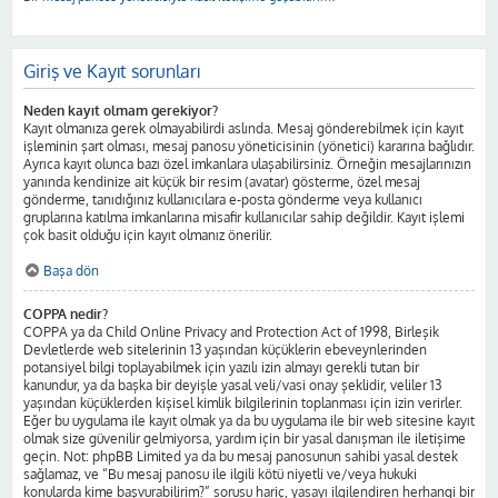
Giriş ve Kayıt sorunları
Neden kayıt olmam gerekiyor?
Kayıt olmanıza gerek olmayabilirdi aslında. Mesaj gönderebilmek için kayıt
işleminin şart olması, mesaj panosu yöneticisinin (yönetici) kararına bağlıdır.
Ayrıca kayıt olunca bazı özel imkanlara ulaşabilirsiniz. Örneğin mesajlarınızın
yanında kendinize ait küçük bir resim (avatar) gösterme, özel mesaj
gönderme, tanıdığınız kullanıcılara e-posta gönderme veya kullanıcı
gruplarına katılma imkanlarına misafir kullanıcılar sahip değildir. Kayıt işlemi
çok basit olduğu için kayıt olmanız önerilir.
Başa dön
COPPA nedir?
COPPA ya da Child Online Privacy and Protection Act of 1998, Birleşik
Devletlerde web sitelerinin 13 yaşından küçüklerin ebeveynlerinden
potansiyel bilgi toplayabilmek için yazılı izin almayı gerekli tutan bir
kanundur, ya da başka bir deyişle yasal veli/vasi onay şeklidir, veliler 13
yaşından küçüklerden kişisel kimlik bilgilerinin toplanması için izin verirler.
Eğer bu uygulama ile kayıt olmak ya da bu uygulama ile bir web sitesine kayıt
olmak size güvenilir gelmiyorsa, yardım için bir yasal danışman ile iletişime
geçin. Not: phpBB Limited ya da bu mesaj panosunun sahibi yasal destek
sağlamaz, ve “Bu mesaj panosu ile ilgili kötü niyetli ve/veya hukuki
konularda kime başvurabilirim?” sorusu hariç, yasayı ilgilendiren herhangi bir