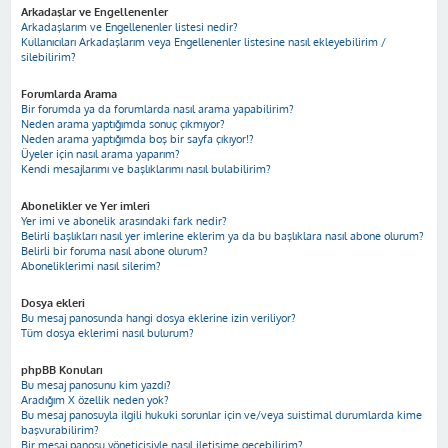
Arkadaşlar ve Engellenenler
Arkadaşlarım ve Engellenenler listesi nedir?
Kullanıcıları Arkadaşlarım veya Engellenenler listesine nasıl ekleyebilirim /
silebilirim?
Forumlarda Arama
Bir forumda ya da forumlarda nasıl arama yapabilirim?
Neden arama yaptığımda sonuç çıkmıyor?
Neden arama yaptığımda boş bir sayfa çıkıyor!?
Üyeler için nasıl arama yaparım?
Kendi mesajlarımı ve başlıklarımı nasıl bulabilirim?
Abonelikler ve Yer imleri
Yer imi ve abonelik arasındaki fark nedir?
Belirli başlıkları nasıl yer imlerine eklerim ya da bu başlıklara nasıl abone olurum?
Belirli bir foruma nasıl abone olurum?
Aboneliklerimi nasıl silerim?
Dosya ekleri
Bu mesaj panosunda hangi dosya eklerine izin veriliyor?
Tüm dosya eklerimi nasıl bulurum?
phpBB Konuları
Bu mesaj panosunu kim yazdı?
Aradığım X özellik neden yok?
Bu mesaj panosuyla ilgili hukuki sorunlar için ve/veya suistimal durumlarda kime
başvurabilirim?
Bir mesaj panosu yöneticisiyle nasıl iletişime geçebilirim?