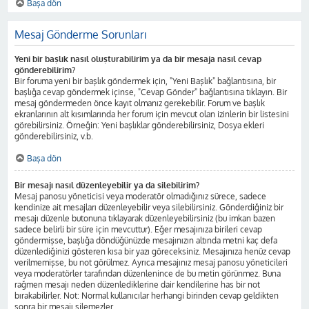
Başa dön
Mesaj Gönderme Sorunları
Yeni bir başlık nasıl oluşturabilirim ya da bir mesaja nasıl cevap
gönderebilirim?
Bir foruma yeni bir başlık göndermek için, "Yeni Başlık" bağlantısına, bir
başlığa cevap göndermek içinse, "Cevap Gönder" bağlantısına tıklayın. Bir
mesaj göndermeden önce kayıt olmanız gerekebilir. Forum ve başlık
ekranlarının alt kısımlarında her forum için mevcut olan izinlerin bir listesini
görebilirsiniz. Örneğin: Yeni başlıklar gönderebilirsiniz, Dosya ekleri
gönderebilirsiniz, v.b.
Başa dön
Bir mesajı nasıl düzenleyebilir ya da silebilirim?
Mesaj panosu yöneticisi veya moderatör olmadığınız sürece, sadece
kendinize ait mesajları düzenleyebilir veya silebilirsiniz. Gönderdiğiniz bir
mesajı düzenle butonuna tıklayarak düzenleyebilirsiniz (bu imkan bazen
sadece belirli bir süre için mevcuttur). Eğer mesajınıza birileri cevap
göndermişse, başlığa döndüğünüzde mesajınızın altında metni kaç defa
düzenlediğinizi gösteren kısa bir yazı göreceksiniz. Mesajınıza henüz cevap
verilmemişse, bu not görülmez. Ayrıca mesajınız mesaj panosu yöneticileri
veya moderatörler tarafından düzenlenince de bu metin görünmez. Buna
rağmen mesajı neden düzenlediklerine dair kendilerine has bir not
bırakabilirler. Not: Normal kullanıcılar herhangi birinden cevap geldikten
sonra bir mesajı silemezler.