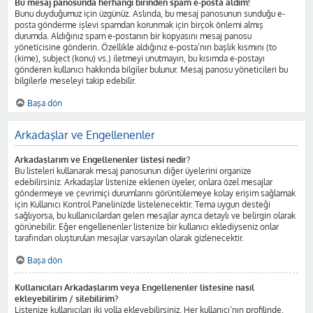
Bu mesaj panosunda herhangi birinden spam e-posta aldım!
Bunu duyduğumuz için üzgünüz. Aslında, bu mesaj panosunun sunduğu e-
posta gönderme işlevi spamdan korunmak için birçok önlemi almış
durumda. Aldığınız spam e-postanın bir kopyasını mesaj panosu
yöneticisine gönderin. Özellikle aldığınız e-posta’nın başlık kısmını (to
(kime), subject (konu) vs.) iletmeyi unutmayın, bu kısımda e-postayı
gönderen kullanıcı hakkında bilgiler bulunur. Mesaj panosu yöneticileri bu
bilgilerle meseleyi takip edebilir.
Başa dön
Arkadaşlar ve Engellenenler
Arkadaşlarım ve Engellenenler listesi nedir?
Bu listeleri kullanarak mesaj panosunun diğer üyelerini organize
edebilirsiniz. Arkadaşlar listenize eklenen üyeler, onlara özel mesajlar
göndermeye ve çevrimiçi durumlarını görüntülemeye kolay erişim sağlamak
için Kullanıcı Kontrol Panelinizde listelenecektir. Tema uygun desteği
sağlıyorsa, bu kullanıcılardan gelen mesajlar ayrıca detaylı ve belirgin olarak
görünebilir. Eğer engellenenler listenize bir kullanıcı eklediyseniz onlar
tarafından oluşturulan mesajlar varsayılan olarak gizlenecektir.
Başa dön
Kullanıcıları Arkadaşlarım veya Engellenenler listesine nasıl
ekleyebilirim / silebilirim?
Listenize kullanıcıları iki yolla ekleyebilirsiniz. Her kullanıcı’nın profilinde,