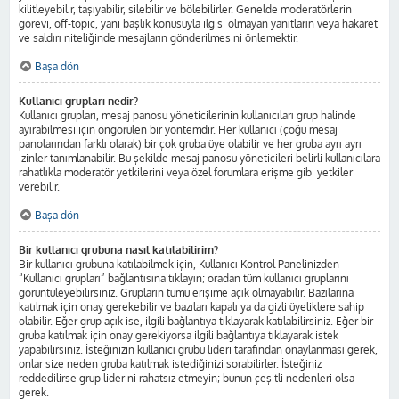
kilitleyebilir, taşıyabilir, silebilir ve bölebilirler. Genelde moderatörlerin
görevi, off-topic, yani başlık konusuyla ilgisi olmayan yanıtların veya hakaret
ve saldırı niteliğinde mesajların gönderilmesini önlemektir.
Başa dön
Kullanıcı grupları nedir?
Kullanıcı grupları, mesaj panosu yöneticilerinin kullanıcıları grup halinde
ayırabilmesi için öngörülen bir yöntemdir. Her kullanıcı (çoğu mesaj
panolarından farklı olarak) bir çok gruba üye olabilir ve her gruba ayrı ayrı
izinler tanımlanabilir. Bu şekilde mesaj panosu yöneticileri belirli kullanıcılara
rahatlıkla moderatör yetkilerini veya özel forumlara erişme gibi yetkiler
verebilir.
Başa dön
Bir kullanıcı grubuna nasıl katılabilirim?
Bir kullanıcı grubuna katılabilmek için, Kullanıcı Kontrol Panelinizden
“Kullanıcı grupları” bağlantısına tıklayın; oradan tüm kullanıcı gruplarını
görüntüleyebilirsiniz. Grupların tümü erişime açık olmayabilir. Bazılarına
katılmak için onay gerekebilir ve bazıları kapalı ya da gizli üyeliklere sahip
olabilir. Eğer grup açık ise, ilgili bağlantıya tıklayarak katılabilirsiniz. Eğer bir
gruba katılmak için onay gerekiyorsa ilgili bağlantıya tıklayarak istek
yapabilirsiniz. İsteğinizin kullanıcı grubu lideri tarafından onaylanması gerek,
onlar size neden gruba katılmak istediğinizi sorabilirler. İsteğiniz
reddedilirse grup liderini rahatsız etmeyin; bunun çeşitli nedenleri olsa
gerek.