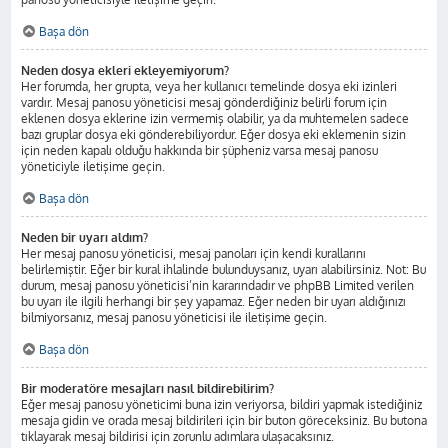
Başa dön
Neden dosya ekleri ekleyemiyorum?
Her forumda, her grupta, veya her kullanıcı temelinde dosya eki izinleri
vardır. Mesaj panosu yöneticisi mesaj gönderdiğiniz belirli forum için
eklenen dosya eklerine izin vermemiş olabilir, ya da muhtemelen sadece
bazı gruplar dosya eki gönderebiliyordur. Eğer dosya eki eklemenin sizin
için neden kapalı olduğu hakkında bir şüpheniz varsa mesaj panosu
yöneticiyle iletişime geçin.
Başa dön
Neden bir uyarı aldım?
Her mesaj panosu yöneticisi, mesaj panoları için kendi kurallarını
belirlemiştir. Eğer bir kural ihlalinde bulunduysanız, uyarı alabilirsiniz. Not: Bu
durum, mesaj panosu yöneticisi’nin kararındadır ve phpBB Limited verilen
bu uyarı ile ilgili herhangi bir şey yapamaz. Eğer neden bir uyarı aldığınızı
bilmiyorsanız, mesaj panosu yöneticisi ile iletişime geçin.
Başa dön
Bir moderatöre mesajları nasıl bildirebilirim?
Eğer mesaj panosu yöneticimi buna izin veriyorsa, bildiri yapmak istediğiniz
mesaja gidin ve orada mesaj bildirileri için bir buton göreceksiniz. Bu butona
tıklayarak mesaj bildirisi için zorunlu adımlara ulaşacaksınız.