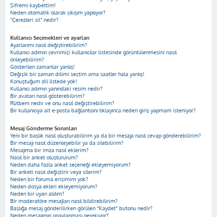
Şifremi kaybettim!
Neden otomatik olarak çıkışım yapılıyor?
“Çerezleri sil” nedir?
Kullanıcı Seçenekleri ve ayarları
Ayarlarımı nasıl değiştirebilirim?
Kullanıcı adımın çevrimiçi kullanıcılar listesinde görüntülenmesini nasıl
önleyebilirim?
Gösterilen zamanlar yanlış!
Değişik bir zaman dilimi seçtim ama saatler hala yanlış!
Konuştuğum dil listede yok!
Kullanıcı adımın yanındaki resim nedir?
Bir avatarı nasıl gösterebilirim?
Rütbem nedir ve onu nasıl değiştirebilirim?
Bir kullanıcıya ait e-posta bağlantısını tıklayınca neden giriş yapmam isteniyor?
Mesaj Gönderme Sorunları
Yeni bir başlık nasıl oluşturabilirim ya da bir mesaja nasıl cevap gönderebilirim?
Bir mesajı nasıl düzenleyebilir ya da silebilirim?
Mesajıma bir imza nasıl eklerim?
Nasıl bir anket oluştururum?
Neden daha fazla anket seçeneği ekleyemiyorum?
Bir anketi nasıl değiştirir veya silerim?
Neden bir foruma erişimim yok?
Neden dosya ekleri ekleyemiyorum?
Neden bir uyarı aldım?
Bir moderatöre mesajları nasıl bildirebilirim?
Başlığa mesaj gönderilirken görülen “Kaydet” butonu nedir?
Neden mesajımın onaylanması gerekiyor?