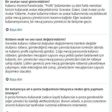
Bir avatarı nasıl gösterebilirim?
Kullanıcı Kontrol Panelinizde, “Profil” bölümünden şu dört farklı metottan
birisini kullanarak avatar ekleyebilirsiniz: Gravatar, Galeri, Uzak Avatar ya da
Avatar Yükleme. Avatar kullanma imkanı ve avatar kullanımında seçilebilecek
yollar mesaj panosu yöneticisinin kararına bağlıdır. Eğer avatarları
kullanamıyorsanız, bir mesaj panosu yöneticisi ile iletişime geçin.
Başa dön
Rütbem nedir ve onu nasıl değiştirebilirim?
Genelde kullanıcı rütbenizi doğrudan değiştirmeniz mümkün değildir
(kullanıcı rütbesi, gönderdiğiniz mesajın yanında bulunan isminizin altında
ve kullanıcı profili sayfasında görülür). Çoğu mesaj panosunda kullanıcı
rütbeleri, gönderilen mesajların sayısını veya yetkili üyeleri belirlemek için
kullanılır, örn. yöneticiler veya mesaj panosu yöneticileri özel bir rütbeye
sahip olabilir. Lütfen gereksiz yere mesaj gönderipte rütbenizi yükseltmeye
çalışmayın, elde edeceğiniz tek sonuç, yöneticilerin mesajlarınızın sayısını
düşürmesi olacaktır.
Başa dön
Bir kullanıcıya ait e-posta bağlantısını tıklayınca neden giriş yapmam
isteniyor?
E-posta formunu kullanarak sadece kayıtlı kullanıcılar e-posta gönderebilir
(eğer yönetici bu özelliği aktifleştirdiyse). Bunun sebebi, e-posta sisteminin
anonim kullanıcılar tarafından suistimal edilmesini önlemektir.