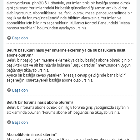
alamıyordunuz. phpBB 3.1 itibariyle, yer imleri tıpkı bir başlığa abone olmak
gibi çalışıyor. Yer imlerindeki bir başlık güncellendiği zaman artık bildirim
alabiliyorsunuz. Aboneliklerde ise, farklı olarak, mesaj panosu genelinde bir
başlık ya da forum güncellendiğinde bildirim alacaksınız. Yer imleri ve
abonelikler için bildirim seçeneklerini Kullanıcı Kontrol Panelindeki “Mesaj
panosu tercihleri” bölümünden ayarlayabilirsiniz.
Başa dön
Belirli başlıkları nasıl yer imlerine eklerim ya da bu başlıklara nasıl
abone olurum?
Belirli bir başlığı yer imlerine eklemek ya da bu başlığa abone olmak için bir
başlıktaki üst ve alt kısımlarda bulunan “Başlık araçları” menüsünden uygun
bağlantıyı tıklayabilirsiniz.
Ayrıca bir başlığa cevap yazarken “Mesaja cevap geldiğinde bana bildir”
seçeneğini işaretleyerek başlığa abone olabilirsiniz.
Başa dön
Belirli bir foruma nasıl abone olurum?
Belirli bir foruma abone olmak için, ilgili foruma giriş yaptığınızda sayfanın
alt kısmında bulunan “Foruma abone ol” bağlantısına tıklayabilirsiniz.
Başa dön
Aboneliklerimi nasıl silerim?
Aboneliklerinizi, Kullanıcı Kontrol Panelinize giderek ve abonelikleriniz için