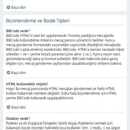
Başa dön
Biçimlendirme ve Başlık Tipleri
BBCode nedir?
BBCode HTML’in özel bir uygulamasıdır. Foruma yazdığınız mesajlarda
BBCode kullanabilme imkanını mesaj panosu yöneticisi belirler. Ayrıca
mesaj gönderme formundaki seçenekler sayesinde dilediğiniz mesajlarda
BBCode’u iptal etmeniz mümkündür. BBCode, HTML’e benzer tarzdadır fakat
etiketler < ve > yerine köşeli parantez içine alınır: [ ve ]. Ayrıca neyin nasıl
görüntüleneceği daha iyi kontrol edilebilir. BBCode hakkında daha geniş
bilgiler için, mesaj gönderme sayfasından ulaşabileceğiniz rehbere bakınız.
Başa dön
HTML kullanabilir miyim?
Hayır. Bu mesaj panosunda HTML mesajları göndermek ve farklı HTML
kodları kullanmak mümkün değildir. Daha fazla biçimlendirme için HTML
yerine BBCode kullanarak uygulayabilirsiniz.
Başa dön
İfadeler nedir?
İfadeler ya da Duygusal Simgeler, belirli duygu ifadelerini vermek için
kullanılan küçük resimler halindeki kısa kodlardır. Örn. :) mutlu, :( ise üzgün