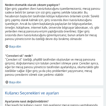
Neden otomatik olarak çıkışım yapılıyor?
Eğer giriş yaparken
Beni hatırla
kutucuğunu işaretlemezseniz, mesaj panosu
sadece belirli bir zaman için sizi giriş yapmış şekilde tutacaktır. Bu,
hesabınızın başka biri tarafından kötüye kullanımını önlemek içindir. Sürekli
giriş yapmış olarak kalmak için, giriş sırasında
Beni hatırla
kutucuğunu
işaretleyin. Ancak bu işlem başkalarıyla paylaşılan bir bilgisayarlardan,
örneğin; kütüphane, internet kafe, üniversite bilgisayar laboratuarı, v.b. gibi
yerlerden mesaj panosuna erişim yaptığınızda önerilmez. Eğer giriş
sırasında
Beni hatırla
kutucuğunu göremiyorsanız, bunun anlamı bir mesaj
panosu yöneticisinin bu özelliği devre dışı bırakmış olmasıdır.
Başa dön
“Çerezleri sil” nedir?
“Çerezleri sil” özelliği, phpBB tarafından oluşturulan ve mesaj panosuna
girişiniz, doğrulanmanız için tutulan çerezleri silmeye yarar. Çerezler ayrıca,
eğer bir mesaj panosu yöneticisi tarafından ayarlandıysa, okuma takibi gibi
özellikler sağlar. Eğer giriş ya da çıkış problemleri yaşıyorsanız, mesaj
panosu çerezlerini silmek size yardımcı olabilir.
Başa dön
Kullanıcı Seçenekleri ve ayarları
Ayarlarımı nasıl değiştirebilirim?
Eğer kayıtlı bir kullanıcı iseniz, tüm ayarlarınız mesaj panosu veritabanında