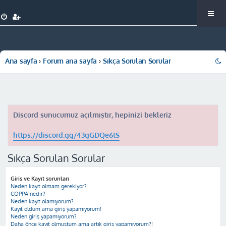
Ana sayfa
Forum ana sayfa
Sıkça Sorulan Sorular
Discord sunucumuz açılmıştır, hepinizi bekleriz
https://discord.gg/43gGDQe6tS
Sıkça Sorulan Sorular
Giriş ve Kayıt sorunları
Neden kayıt olmam gerekiyor?
COPPA nedir?
Neden kayıt olamıyorum?
Kayıt oldum ama giriş yapamıyorum!
Neden giriş yapamıyorum?
Daha önce kayıt olmuştum ama artık giriş yapamıyorum?!