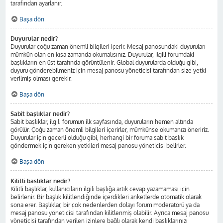
tarafından ayarlanır.
Başa dön
Duyurular nedir?
Duyurular çoğu zaman önemli bilgileri içerir. Mesaj panosundaki duyuruları
mümkün olan en kısa zamanda okumalısınız. Duyurular, ilgili forumdaki
başlıkların en üst tarafında görüntülenir. Global duyurularda olduğu gibi,
duyuru gönderebilmeniz için mesaj panosu yöneticisi tarafından size yetki
verilmiş olması gerekir.
Başa dön
Sabit başlıklar nedir?
Sabit başlıklar, ilgili forumun ilk sayfasında, duyuruların hemen altında
görülür. Çoğu zaman önemli bilgileri içerirler, mümkünse okumanızı öneririz.
Duyurular için geçerli olduğu gibi, herhangi bir foruma sabit başlık
göndermek için gereken yetkileri mesaj panosu yöneticisi belirler.
Başa dön
Kilitli başlıklar nedir?
Kilitli başlıklar, kullanıcıların ilgili başlığa artık cevap yazamaması için
belirlenir. Bir başlık kilitlendiğinde içerdikleri anketlerde otomatik olarak
sona erer. Başlıklar, bir çok nedenlerden dolayı forum moderatörü ya da
mesaj panosu yöneticisi tarafından kilitlenmiş olabilir. Ayrıca mesaj panosu
yöneticisi tarafından verilen izinlere bağlı olarak kendi başlıklarınızı