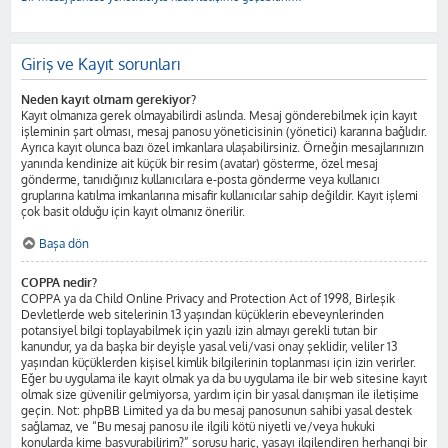
Giriş ve Kayıt sorunları
Neden kayıt olmam gerekiyor?
Kayıt olmanıza gerek olmayabilirdi aslında. Mesaj gönderebilmek için kayıt
işleminin şart olması, mesaj panosu yöneticisinin (yönetici) kararına bağlıdır.
Ayrıca kayıt olunca bazı özel imkanlara ulaşabilirsiniz. Örneğin mesajlarınızın
yanında kendinize ait küçük bir resim (avatar) gösterme, özel mesaj
gönderme, tanıdığınız kullanıcılara e-posta gönderme veya kullanıcı
gruplarına katılma imkanlarına misafir kullanıcılar sahip değildir. Kayıt işlemi
çok basit olduğu için kayıt olmanız önerilir.
Başa dön
COPPA nedir?
COPPA ya da Child Online Privacy and Protection Act of 1998, Birleşik
Devletlerde web sitelerinin 13 yaşından küçüklerin ebeveynlerinden
potansiyel bilgi toplayabilmek için yazılı izin almayı gerekli tutan bir
kanundur, ya da başka bir deyişle yasal veli/vasi onay şeklidir, veliler 13
yaşından küçüklerden kişisel kimlik bilgilerinin toplanması için izin verirler.
Eğer bu uygulama ile kayıt olmak ya da bu uygulama ile bir web sitesine kayıt
olmak size güvenilir gelmiyorsa, yardım için bir yasal danışman ile iletişime
geçin. Not: phpBB Limited ya da bu mesaj panosunun sahibi yasal destek
sağlamaz, ve “Bu mesaj panosu ile ilgili kötü niyetli ve/veya hukuki
konularda kime başvurabilirim?” sorusu hariç, yasayı ilgilendiren herhangi bir