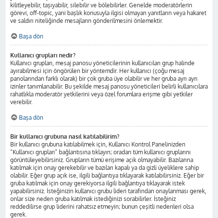
kilitleyebilir, taşıyabilir, silebilir ve bölebilirler. Genelde moderatörlerin
görevi, off-topic, yani başlık konusuyla ilgisi olmayan yanıtların veya hakaret
ve saldırı niteliğinde mesajların gönderilmesini önlemektir.
Başa dön
Kullanıcı grupları nedir?
Kullanıcı grupları, mesaj panosu yöneticilerinin kullanıcıları grup halinde
ayırabilmesi için öngörülen bir yöntemdir. Her kullanıcı (çoğu mesaj
panolarından farklı olarak) bir çok gruba üye olabilir ve her gruba ayrı ayrı
izinler tanımlanabilir. Bu şekilde mesaj panosu yöneticileri belirli kullanıcılara
rahatlıkla moderatör yetkilerini veya özel forumlara erişme gibi yetkiler
verebilir.
Başa dön
Bir kullanıcı grubuna nasıl katılabilirim?
Bir kullanıcı grubuna katılabilmek için, Kullanıcı Kontrol Panelinizden
“Kullanıcı grupları” bağlantısına tıklayın; oradan tüm kullanıcı gruplarını
görüntüleyebilirsiniz. Grupların tümü erişime açık olmayabilir. Bazılarına
katılmak için onay gerekebilir ve bazıları kapalı ya da gizli üyeliklere sahip
olabilir. Eğer grup açık ise, ilgili bağlantıya tıklayarak katılabilirsiniz. Eğer bir
gruba katılmak için onay gerekiyorsa ilgili bağlantıya tıklayarak istek
yapabilirsiniz. İsteğinizin kullanıcı grubu lideri tarafından onaylanması gerek,
onlar size neden gruba katılmak istediğinizi sorabilirler. İsteğiniz
reddedilirse grup liderini rahatsız etmeyin; bunun çeşitli nedenleri olsa
gerek.