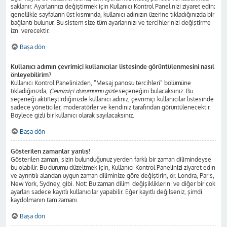
saklanır. Ayarlarınızı değiştirmek için Kullanıcı Kontrol Panelinizi ziyaret edin;
genellikle sayfaların üst kısmında, kullanıcı adınızın üzerine tıkladığınızda bir
bağlantı bulunur. Bu sistem size tüm ayarlarınızı ve tercihlerinizi değiştirme
izni verecektir.
Başa dön
Kullanıcı adımın çevrimiçi kullanıcılar listesinde görüntülenmesini nasıl
önleyebilirim?
Kullanıcı Kontrol Panelinizden, “Mesaj panosu tercihleri” bölümüne
tıkladığınızda,
Çevrimiçi durumumu gizle
seçeneğini bulacaksınız. Bu
seçeneği aktifleştirdiğinizde kullanıcı adınız, çevrimiçi kullanıcılar listesinde
sadece yöneticiler, moderatörler ve kendiniz tarafından görüntülenecektir.
Böylece gizli bir kullanıcı olarak sayılacaksınız.
Başa dön
Gösterilen zamanlar yanlış!
Gösterilen zaman, sizin bulunduğunuz yerden farklı bir zaman dilimindeyse
bu olabilir. Bu durumu düzeltmek için, Kullanıcı Kontrol Panelinizi ziyaret edin
ve ayrıntılı alandan uygun zaman diliminize göre değiştirin, ör. Londra, Paris,
New York, Sydney, gibi. Not: Bu zaman dilimi değişikliklerini ve diğer bir çok
ayarları sadece kayıtlı kullanıcılar yapabilir. Eğer kayıtlı değilseniz, şimdi
kaydolmanın tam zamanı.
Başa dön