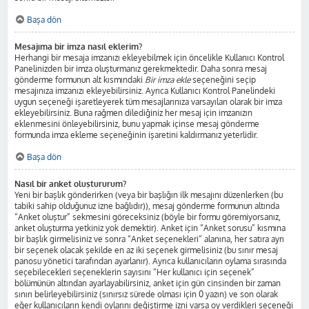
Başa dön
Mesajıma bir imza nasıl eklerim?
Herhangi bir mesaja imzanızı ekleyebilmek için öncelikle Kullanıcı Kontrol
Panelinizden bir imza oluşturmanız gerekmektedir. Daha sonra mesaj
gönderme formunun alt kısmındaki
Bir imza ekle
seçeneğini seçip
mesajınıza imzanızı ekleyebilirsiniz. Ayrıca Kullanıcı Kontrol Panelindeki
uygun seçeneği işaretleyerek tüm mesajlarınıza varsayılan olarak bir imza
ekleyebilirsiniz. Buna rağmen dilediğiniz her mesaj için imzanızın
eklenmesini önleyebilirsiniz, bunu yapmak içinse mesaj gönderme
formunda imza ekleme seçeneğinin işaretini kaldırmanız yeterlidir.
Başa dön
Nasıl bir anket oluştururum?
Yeni bir başlık gönderirken (veya bir başlığın ilk mesajını düzenlerken (bu
tabiki sahip olduğunuz izne bağlıdır)), mesaj gönderme formunun altında
“Anket oluştur” sekmesini göreceksiniz (böyle bir formu göremiyorsanız,
anket oluşturma yetkiniz yok demektir). Anket için “Anket sorusu” kısmına
bir başlık girmelisiniz ve sonra “Anket seçenekleri” alanına, her satıra ayrı
bir seçenek olacak şekilde en az iki seçenek girmelisiniz (bu sınır mesaj
panosu yönetici tarafından ayarlanır). Ayrıca kullanıcıların oylama sırasında
seçebilecekleri seçeneklerin sayısını “Her kullanıcı için seçenek”
bölümünün altından ayarlayabilirsiniz, anket için gün cinsinden bir zaman
sınırı belirleyebilirsiniz (sınırsız sürede olması için 0 yazın) ve son olarak
eğer kullanıcıların kendi oylarını değiştirme izni varsa oy verdikleri seçeneği