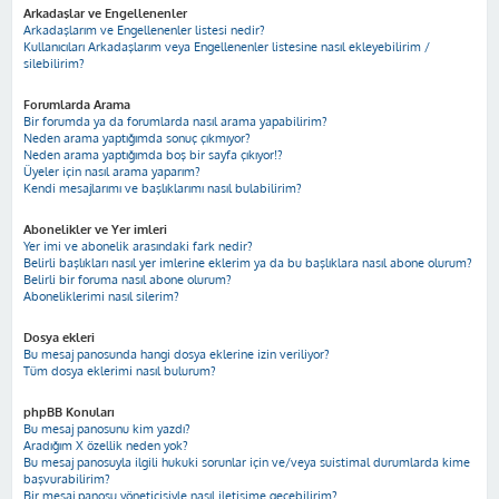
Arkadaşlar ve Engellenenler
Arkadaşlarım ve Engellenenler listesi nedir?
Kullanıcıları Arkadaşlarım veya Engellenenler listesine nasıl ekleyebilirim /
silebilirim?
Forumlarda Arama
Bir forumda ya da forumlarda nasıl arama yapabilirim?
Neden arama yaptığımda sonuç çıkmıyor?
Neden arama yaptığımda boş bir sayfa çıkıyor!?
Üyeler için nasıl arama yaparım?
Kendi mesajlarımı ve başlıklarımı nasıl bulabilirim?
Abonelikler ve Yer imleri
Yer imi ve abonelik arasındaki fark nedir?
Belirli başlıkları nasıl yer imlerine eklerim ya da bu başlıklara nasıl abone olurum?
Belirli bir foruma nasıl abone olurum?
Aboneliklerimi nasıl silerim?
Dosya ekleri
Bu mesaj panosunda hangi dosya eklerine izin veriliyor?
Tüm dosya eklerimi nasıl bulurum?
phpBB Konuları
Bu mesaj panosunu kim yazdı?
Aradığım X özellik neden yok?
Bu mesaj panosuyla ilgili hukuki sorunlar için ve/veya suistimal durumlarda kime
başvurabilirim?
Bir mesaj panosu yöneticisiyle nasıl iletişime geçebilirim?