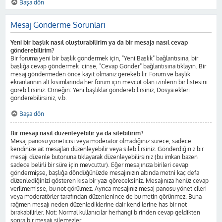
Başa dön
Mesaj Gönderme Sorunları
Yeni bir başlık nasıl oluşturabilirim ya da bir mesaja nasıl cevap
gönderebilirim?
Bir foruma yeni bir başlık göndermek için, "Yeni Başlık" bağlantısına, bir
başlığa cevap göndermek içinse, "Cevap Gönder" bağlantısına tıklayın. Bir
mesaj göndermeden önce kayıt olmanız gerekebilir. Forum ve başlık
ekranlarının alt kısımlarında her forum için mevcut olan izinlerin bir listesini
görebilirsiniz. Örneğin: Yeni başlıklar gönderebilirsiniz, Dosya ekleri
gönderebilirsiniz, v.b.
Başa dön
Bir mesajı nasıl düzenleyebilir ya da silebilirim?
Mesaj panosu yöneticisi veya moderatör olmadığınız sürece, sadece
kendinize ait mesajları düzenleyebilir veya silebilirsiniz. Gönderdiğiniz bir
mesajı düzenle butonuna tıklayarak düzenleyebilirsiniz (bu imkan bazen
sadece belirli bir süre için mevcuttur). Eğer mesajınıza birileri cevap
göndermişse, başlığa döndüğünüzde mesajınızın altında metni kaç defa
düzenlediğinizi gösteren kısa bir yazı göreceksiniz. Mesajınıza henüz cevap
verilmemişse, bu not görülmez. Ayrıca mesajınız mesaj panosu yöneticileri
veya moderatörler tarafından düzenlenince de bu metin görünmez. Buna
rağmen mesajı neden düzenlediklerine dair kendilerine has bir not
bırakabilirler. Not: Normal kullanıcılar herhangi birinden cevap geldikten
sonra bir mesajı silemezler.