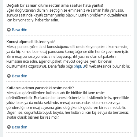
Değişik bir zaman dilimi seçtim ama saatler hala yanlış!
Eğer doğru zaman dilimini seçtiğinize eminseniz ve zaman hala yanlışsa,
sunucu saatinde kayıtlı zaman yanlış olabilir. Lütfen problemin düzeltilmesi
için bir yöneticiyi haberdar edin.
Başa dön
Konuştuğum dil listede yok!
Mesaj panosu yöneticisi konuştuğunuz dili destekleyen paketi kurmamıştır,
ya da hiç kimse bu mesaj panosunu konuştuğunuz dile henüz çevirmemiştir.
Bir mesaj panosu yöneticisine başvurup, ihtiyacınız olan dil paketini
kurmasını rica edin. Eğer dil paketi mevcut değilse, yeni bir çeviri
oluşturmakta özgürsünüz. Daha fazla bilgi
phpBB
® websitesinde bulunabilir.
Başa dön
Kullanıcı adımın yanındaki resim nedir?
Mesajları görüntülerken kullanıcı adı ile birlikte iki tane resim
görüntülenebilir. Bunlardan bir tanesi rütbeniz ile ilişkilendirilmiş; genellikle
yıldız, blok ya da nokta şeklinde; mesaj panosundaki durumunuzu veya
gönderdiğiniz mesaj sayısına göre değişkenlik gösteren bir resim olabilir.
Diğeri ise, çoğunlukla büyük boyda, her kullanıcı için kişisel ya da benzersiz,
avatar olarak bilinen bir resimdir.
Başa dön