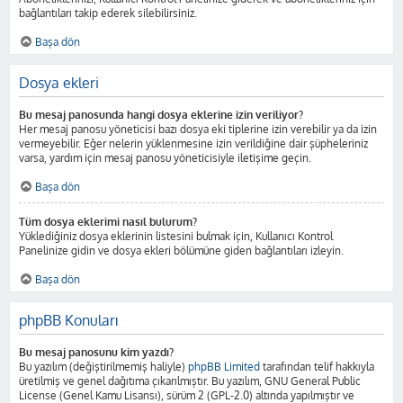
bağlantıları takip ederek silebilirsiniz.
Başa dön
Dosya ekleri
Bu mesaj panosunda hangi dosya eklerine izin veriliyor?
Her mesaj panosu yöneticisi bazı dosya eki tiplerine izin verebilir ya da izin
vermeyebilir. Eğer nelerin yüklenmesine izin verildiğine dair şüpheleriniz
varsa, yardım için mesaj panosu yöneticisiyle iletişime geçin.
Başa dön
Tüm dosya eklerimi nasıl bulurum?
Yüklediğiniz dosya eklerinin listesini bulmak için, Kullanıcı Kontrol
Panelinize gidin ve dosya ekleri bölümüne giden bağlantıları izleyin.
Başa dön
phpBB Konuları
Bu mesaj panosunu kim yazdı?
Bu yazılım (değiştirilmemiş haliyle)
phpBB Limited
tarafından telif hakkıyla
üretilmiş ve genel dağıtıma çıkarılmıştır. Bu yazılım, GNU General Public
License (Genel Kamu Lisansı), sürüm 2 (GPL-2.0) altında yapılmıştır ve