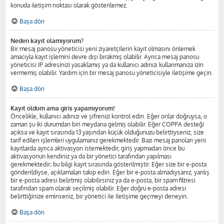
konuda iletişim noktası olarak gösterilemez.
Başa dön
Neden kayıt olamıyorum?
Bir mesaj panosu yöneticisi yeni ziyaretçilerin kayıt olmasını önlemek
amacıyla kayıt işlemini devre dışı bırakmış olabilir. Ayrıca mesaj panosu
yöneticisi IP adresinizi yasaklamış ya da kullanıcı adınızı kullanmanıza izin
vermemiş olabilir. Yardım için bir mesaj panosu yöneticisiyle iletişime geçin.
Başa dön
Kayıt oldum ama giriş yapamıyorum!
Öncelikle, kullanıcı adınızı ve şifrenizi kontrol edin. Eğer onlar doğruysa, o
zaman şu iki durumdan biri meydana gelmiş olabilir. Eğer COPPA desteği
açıksa ve kayıt sırasında 13 yaşından küçük olduğunuzu belirttiyseniz, size
tarif edilen işlemleri uygulamanız gerekmektedir. Bazı mesaj panoları yeni
kayıtlarda ayrıca aktivasyon istemektedir, giriş yapmadan önce bu
aktivasyonun kendiniz ya da bir yönetici tarafından yapılması
gerekmektedir; bu bilgi kayıt sırasında gösterilmiştir. Eğer size bir e-posta
gönderildiyse, açıklamaları takip edin. Eğer bir e-posta almadıysanız, yanlış
bir e-posta adresi belirtmiş olabilirsiniz ya da e-posta, bir spam filtresi
tarafından spam olarak seçilmiş olabilir. Eğer doğru e-posta adresi
belirttiğinize eminseniz, bir yönetici ile iletişime geçmeyi deneyin.
Başa dön