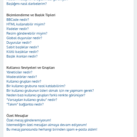
Başlığımı nasıl darbelerim?
Biçimlendirme ve Başlık Tipleri
BBCode nedir?
HTML kullanabilir miyim?
İfadeler nedir?
Resim gönderebilir miyim?
Global duyurular nedir?
Duyurular nedir?
Sabit başlıklar nedir?
Kilitli başlıklar nedir?
Başlık ikonları nedir?
Kullanıcı Seviyeleri ve Grupları
Yöneticiler nedir?
Moderatörler nedir?
Kullanıcı grupları nedir?
Bir kullanıcı grubuna nasıl katılabilirim?
Bir kullanıcı grubunun lideri olmak için ne yapmam gerek?
Neden bazı kullanıcı grupları farklı renkte görünüyor?
“Varsayılan kullanıcı grubu” nedir?
“Takım” bağlantısı nedir?
Özel Mesajlar
Özel mesaj gönderemiyorum!
İstemediğim özel mesajları almaya devam ediyorum!
Bu mesaj panosunda herhangi birinden spam e-posta aldım!