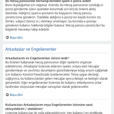
Bu mesaj panosunda herhangi birinden spam e-posta aldım!
Bunu duyduğumuz için üzgünüz. Aslında, bu mesaj panosunun sunduğu e-
posta gönderme işlevi spamdan korunmak için birçok önlemi almış
durumda. Aldığınız spam e-postanın bir kopyasını mesaj panosu
yöneticisine gönderin. Özellikle aldığınız e-posta’nın başlık kısmını (to
(kime), subject (konu) vs.) iletmeyi unutmayın, bu kısımda e-postayı
gönderen kullanıcı hakkında bilgiler bulunur. Mesaj panosu yöneticileri bu
bilgilerle meseleyi takip edebilir.
Başa dön
Arkadaşlar ve Engellenenler
Arkadaşlarım ve Engellenenler listesi nedir?
Bu listeleri kullanarak mesaj panosunun diğer üyelerini organize
edebilirsiniz. Arkadaşlar listenize eklenen üyeler, onlara özel mesajlar
göndermeye ve çevrimiçi durumlarını görüntülemeye kolay erişim sağlamak
için Kullanıcı Kontrol Panelinizde listelenecektir. Tema uygun desteği
sağlıyorsa, bu kullanıcılardan gelen mesajlar ayrıca detaylı ve belirgin olarak
görünebilir. Eğer engellenenler listenize bir kullanıcı eklediyseniz onlar
tarafından oluşturulan mesajlar varsayılan olarak gizlenecektir.
Başa dön
Kullanıcıları Arkadaşlarım veya Engellenenler listesine nasıl
ekleyebilirim / silebilirim?
Listenize kullanıcıları iki yolla ekleyebilirsiniz. Her kullanıcı’nın profilinde,