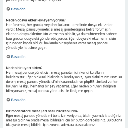
Başa dön
Neden dosya ekleri ekleyemiyorum?
Her forumda, her grupta, veya her kullanıcı temelinde dosya eki izinleri
vardır. Mesaj panosu yöneticisi mesaj gönderdiğiniz belirli forum için
eklenen dosya eklerine izin vermemiş olabilir, ya da muhtemelen sadece
bazı gruplar dosya eki gönderebiliyordur. Eğer dosya eki eklemenin sizin
için neden kapalı olduğu hakkında bir şüpheniz varsa mesaj panosu
yöneticiyle iletişime geçin.
Başa dön
Neden bir uyarı aldım?
Her mesaj panosu yöneticisi, mesaj panoları için kendi kurallarını
belirlemiştir. Eğer bir kural ihlalinde bulunduysanız, uyarı alabilirsiniz. Not: Bu
durum, mesaj panosu yöneticisi’nin kararındadır ve phpBB Limited verilen
bu uyarı ile ilgili herhangi bir şey yapamaz. Eğer neden bir uyarı aldığınızı
bilmiyorsanız, mesaj panosu yöneticisi ile iletişime geçin.
Başa dön
Bir moderatöre mesajları nasıl bildirebilirim?
Eğer mesaj panosu yöneticimi buna izin veriyorsa, bildiri yapmak istediğiniz
mesaja gidin ve orada mesaj bildirileri için bir buton göreceksiniz. Bu butona
tıklayarak mesaj bildirisi için zorunlu adımlara ulaşacaksınız.