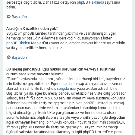
serbestçe dağıtılabilir. Daha fazla detay için
phpBB Hakkında
sayfasına
bakın.
Başa dön
Aradığım X özellik neden yok?
Bu yazılım phpBB Limited tarafından yazılmış ve lisanslanmıştır. Eğer
herhangi bir özelliğin eklenmesi gerektiğini düşünüyorsanız lütfen
phpBB Fikirleri Merkezi
’ni ziyaret edin, oradan mevcut fikirlere oy verebilir
ya da yeni özellikler önerebilirsiniz.
Başa dön
Bu mesaj panosuyla ilgili hukuki sorunlar için ve/veya suistimal
durumlarda kime başvurabilirim?
“Takım” sayfasında listelenmiş yöneticilerin herhangi biri ile şikayetleriniz
için iletişime geçebilirsiniz. Eğer onlardan cevap alamıyorsanız, o zaman
alan adının sahibi ile (bir
whois sorgulaması
yaparak alan adı sahibine
ulaşılabilir) ya da, eğer bu mesaj panosu ücretsiz bir serviste çalışıyorsa (ör.
Yahoo!, free.fr, f2s.com, v.b.), bu servisin yönetimi veya suistimal konularla
ilgilenen bölümüyle iletişime geçmelisiniz. Not: phpBB Limited, bu mesaj
panosunun nasıl, nerede ve kimler tarafından kullanıldığı konusunda bir
bilgisi olmadığı için
kesinlikle yargılanamaz
ve her ne olursa olsun
sorumlu tutulamaz. phpBB.com sitesiyle veya phpBB yazılımıyla
doğrudan
ilgisi olmayan
herhangi bir hukuki konuda (ihtiyati tedbir, mali sorumluluk,
iftira vs.) phpBB Limited ile iletişime geçmeyin. Bu yazılımın herhangi
üçüncü şahıslar tarafından kullanımıyla ilgili
phpBB Limited’e e-posta