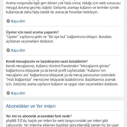
Arama sorgunuzla ilgili geri dönen çok fazla sonuç olduğu için web sunucusu
meşgul duruma geçmiş olabilir. Gelişmiş aramayı kullanın ve terimler içinde
kullanılacak daha fazla özellik ile aranacak forumları belirleyin.
Başa dön
Üyeler için nasıl arama yaparım?
“Üyeler” sayfasına gidin ve “Bir üye bul” bağlantısına tıklayın. Buradan,
açıklanan seçenekleri doldurun.
Başa dön
Kendi mesajlarımı ve başlıklarımı nasıl bulabilirim?
Kendi mesajlarınızı, Kullanıcı Kontrol Panelinden “Mesajlarımı göster”
bağlantısına tıklayarak ya da kendi profil sayfanızdaki “Kullanıcı’nın
mesajlarını ara” bağlantısına tıklayarak ya da mesaj panosunun üstündeki
“Hızlı Bağlantılar” menüsüne tıklayarak bulabilirsiniz. Başlıklarınızı aramak
için, Gelişmiş arama sayfasını kullanın ve uygun olan seçenekleri doldurun.
Başa dön
Abonelikler ve Yer imleri
Yer imi ve abonelik arasındaki fark nedir?
phpBB 3.0’da, başlık yer imleri bir web tarayıcısındaki yer imleri gibi
çalışıyordu. Yer imlerine eklenen başlıklar güncellendiği zaman hiç bir uyarı