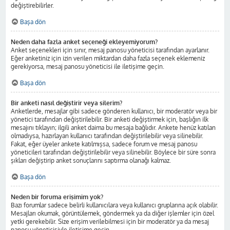
değiştirebilirler.
Başa dön
Neden daha fazla anket seçeneği ekleyemiyorum?
Anket seçenekleri için sınır, mesaj panosu yöneticisi tarafından ayarlanır.
Eğer anketiniz için izin verilen miktardan daha fazla seçenek eklemeniz
gerekiyorsa, mesaj panosu yöneticisi ile iletişime geçin.
Başa dön
Bir anketi nasıl değiştirir veya silerim?
Anketlerde, mesajlar gibi sadece gönderen kullanıcı, bir moderatör veya bir
yönetici tarafından değiştirilebilir. Bir anketi değiştirmek için, başlığın ilk
mesajını tıklayın; ilgili anket daima bu mesaja bağlıdır. Ankete henüz katılan
olmadıysa, hazırlayan kullanıcı tarafından değiştirilebilir veya silinebilir.
Fakat, eğer üyeler ankete katılmışsa, sadece forum ve mesaj panosu
yöneticileri tarafından değiştirilebilir veya silinebilir. Böylece bir süre sonra
şıkları değiştirip anket sonuçlarını saptırma olanağı kalmaz.
Başa dön
Neden bir foruma erişimim yok?
Bazı forumlar sadece belirli kullanıcılara veya kullanıcı gruplarına açık olabilir.
Mesajları okumak, görüntülemek, göndermek ya da diğer işlemler için özel
yetki gerekebilir. Size erişim verilebilmesi için bir moderatör ya da mesaj
panosu yöneticisiyle iletişime geçin.