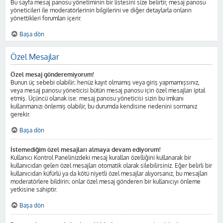
Bu sayfa mesaj panosu yönetiminin bir listesini size belirtir, mesaj panosu
yöneticileri ile moderatörlerinin bilgilerini ve diğer detaylarla onların
yönettikleri forumları içerir.
Başa dön
Özel Mesajlar
Özel mesaj gönderemiyorum!
Bunun üç sebebi olabilir; henüz kayıt olmamış veya giriş yapmamışsınız,
veya mesaj panosu yöneticisi bütün mesaj panosu için özel mesajları iptal
etmiş. Üçüncü olanak ise: mesaj panosu yöneticisi sizin bu imkanı
kullanmanızı önlemiş olabilir, bu durumda kendisine nedenini sormanız
gerekir.
Başa dön
İstemediğim özel mesajları almaya devam ediyorum!
Kullanıcı Kontrol Panelinizdeki mesaj kuralları özelliğini kullanarak bir
kullanıcıdan gelen özel mesajları otomatik olarak silebilirsiniz. Eğer belirli bir
kullanıcıdan küfürlü ya da kötü niyetli özel mesajlar alıyorsanız, bu mesajları
moderatörlere bildirin; onlar özel mesaj gönderen bir kullanıcıyı önleme
yetkisine sahiptir.
Başa dön