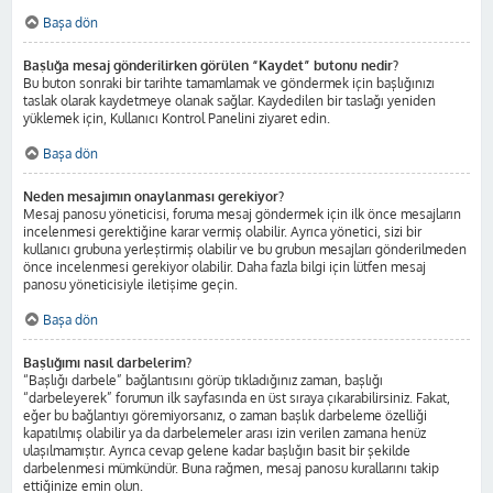
Başa dön
Başlığa mesaj gönderilirken görülen “Kaydet” butonu nedir?
Bu buton sonraki bir tarihte tamamlamak ve göndermek için başlığınızı
taslak olarak kaydetmeye olanak sağlar. Kaydedilen bir taslağı yeniden
yüklemek için, Kullanıcı Kontrol Panelini ziyaret edin.
Başa dön
Neden mesajımın onaylanması gerekiyor?
Mesaj panosu yöneticisi, foruma mesaj göndermek için ilk önce mesajların
incelenmesi gerektiğine karar vermiş olabilir. Ayrıca yönetici, sizi bir
kullanıcı grubuna yerleştirmiş olabilir ve bu grubun mesajları gönderilmeden
önce incelenmesi gerekiyor olabilir. Daha fazla bilgi için lütfen mesaj
panosu yöneticisiyle iletişime geçin.
Başa dön
Başlığımı nasıl darbelerim?
“Başlığı darbele” bağlantısını görüp tıkladığınız zaman, başlığı
“darbeleyerek” forumun ilk sayfasında en üst sıraya çıkarabilirsiniz. Fakat,
eğer bu bağlantıyı göremiyorsanız, o zaman başlık darbeleme özelliği
kapatılmış olabilir ya da darbelemeler arası izin verilen zamana henüz
ulaşılmamıştır. Ayrıca cevap gelene kadar başlığın basit bir şekilde
darbelenmesi mümkündür. Buna rağmen, mesaj panosu kurallarını takip
ettiğinize emin olun.