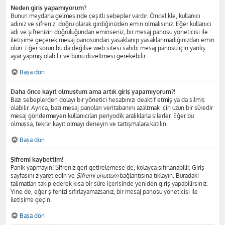
Neden giriş yapamıyorum?
Bunun meydana gelmesinde çeşitli sebepler vardır. Öncelikle, kullanıcı
adınız ve şifrenizi doğru olarak girdiğinizden emin olmalısınız. Eğer kullanıcı
adı ve şifrenizin doğruluğundan eminseniz, bir mesaj panosu yöneticisi ile
iletişime geçerek mesaj panosundan yasaklanıp yasaklanmadığınızdan emin
olun. Eğer sorun bu da değilse web sitesi sahibi mesaj panosu için yanlış
ayar yapmış olabilir ve bunu düzeltmesi gerekebilir.
Başa dön
Daha önce kayıt olmuştum ama artık giriş yapamıyorum?!
Bazı sebeplerden dolayı bir yönetici hesabınızı deaktif etmiş ya da silmiş
olabilir. Ayrıca, bazı mesaj panoları veritabanını azaltmak için uzun bir süredir
mesaj göndermeyen kullanıcıları periyodik aralıklarla silerler. Eğer bu
olmuşsa, tekrar kayıt olmayı deneyin ve tartışmalara katılın.
Başa dön
Şifremi kaybettim!
Panik yapmayın! Şifreniz geri getirelemese de, kolayca sıfırlanabilir. Giriş
sayfasını ziyaret edin ve
Şifremi unuttum
bağlantısına tıklayın. Buradaki
talimatları takip ederek kısa bir süre içerisinde yeniden giriş yapabilirsiniz.
Yine de, eğer şifenizi sıfırlayamazsanız, bir mesaj panosu yöneticisi ile
iletişime geçin.
Başa dön