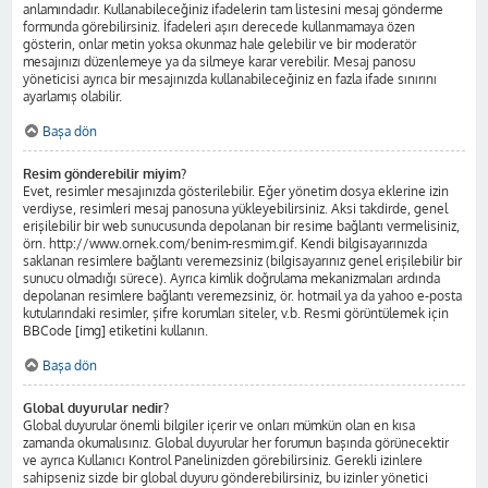
anlamındadır. Kullanabileceğiniz ifadelerin tam listesini mesaj gönderme
formunda görebilirsiniz. İfadeleri aşırı derecede kullanmamaya özen
gösterin, onlar metin yoksa okunmaz hale gelebilir ve bir moderatör
mesajınızı düzenlemeye ya da silmeye karar verebilir. Mesaj panosu
yöneticisi ayrıca bir mesajınızda kullanabileceğiniz en fazla ifade sınırını
ayarlamış olabilir.
Başa dön
Resim gönderebilir miyim?
Evet, resimler mesajınızda gösterilebilir. Eğer yönetim dosya eklerine izin
verdiyse, resimleri mesaj panosuna yükleyebilirsiniz. Aksi takdirde, genel
erişilebilir bir web sunucusunda depolanan bir resime bağlantı vermelisiniz,
örn. http://www.ornek.com/benim-resmim.gif. Kendi bilgisayarınızda
saklanan resimlere bağlantı veremezsiniz (bilgisayarınız genel erişilebilir bir
sunucu olmadığı sürece). Ayrıca kimlik doğrulama mekanizmaları ardında
depolanan resimlere bağlantı veremezsiniz, ör. hotmail ya da yahoo e-posta
kutularındaki resimler, şifre korumları siteler, v.b. Resmi görüntülemek için
BBCode [img] etiketini kullanın.
Başa dön
Global duyurular nedir?
Global duyurular önemli bilgiler içerir ve onları mümkün olan en kısa
zamanda okumalısınız. Global duyurular her forumun başında görünecektir
ve ayrıca Kullanıcı Kontrol Panelinizden görebilirsiniz. Gerekli izinlere
sahipseniz sizde bir global duyuru gönderebilirsiniz, bu izinler yönetici