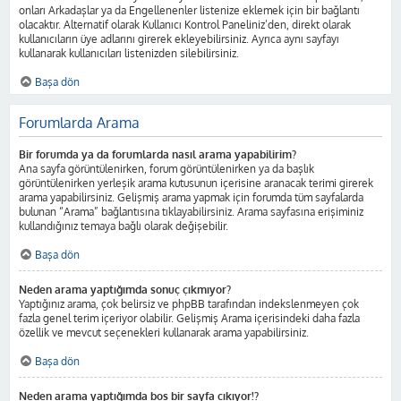
onları Arkadaşlar ya da Engellenenler listenize eklemek için bir bağlantı
olacaktır. Alternatif olarak Kullanıcı Kontrol Paneliniz’den, direkt olarak
kullanıcıların üye adlarını girerek ekleyebilirsiniz. Ayrıca aynı sayfayı
kullanarak kullanıcıları listenizden silebilirsiniz.
Başa dön
Forumlarda Arama
Bir forumda ya da forumlarda nasıl arama yapabilirim?
Ana sayfa görüntülenirken, forum görüntülenirken ya da başlık
görüntülenirken yerleşik arama kutusunun içerisine aranacak terimi girerek
arama yapabilirsiniz. Gelişmiş arama yapmak için forumda tüm sayfalarda
bulunan “Arama” bağlantısına tıklayabilirsiniz. Arama sayfasına erişiminiz
kullandığınız temaya bağlı olarak değişebilir.
Başa dön
Neden arama yaptığımda sonuç çıkmıyor?
Yaptığınız arama, çok belirsiz ve phpBB tarafından indekslenmeyen çok
fazla genel terim içeriyor olabilir. Gelişmiş Arama içerisindeki daha fazla
özellik ve mevcut seçenekleri kullanarak arama yapabilirsiniz.
Başa dön
Neden arama yaptığımda boş bir sayfa çıkıyor!?