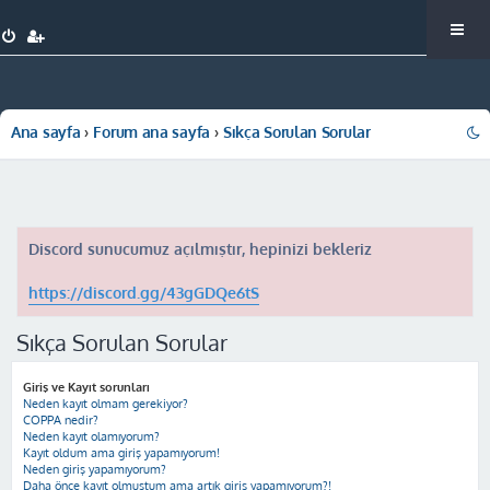
Ana sayfa
Forum ana sayfa
Sıkça Sorulan Sorular
Discord sunucumuz açılmıştır, hepinizi bekleriz
https://discord.gg/43gGDQe6tS
Sıkça Sorulan Sorular
Giriş ve Kayıt sorunları
Neden kayıt olmam gerekiyor?
COPPA nedir?
Neden kayıt olamıyorum?
Kayıt oldum ama giriş yapamıyorum!
Neden giriş yapamıyorum?
Daha önce kayıt olmuştum ama artık giriş yapamıyorum?!