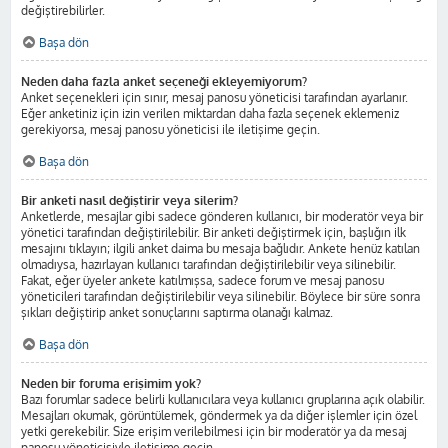
değiştirebilirler.
Başa dön
Neden daha fazla anket seçeneği ekleyemiyorum?
Anket seçenekleri için sınır, mesaj panosu yöneticisi tarafından ayarlanır.
Eğer anketiniz için izin verilen miktardan daha fazla seçenek eklemeniz
gerekiyorsa, mesaj panosu yöneticisi ile iletişime geçin.
Başa dön
Bir anketi nasıl değiştirir veya silerim?
Anketlerde, mesajlar gibi sadece gönderen kullanıcı, bir moderatör veya bir
yönetici tarafından değiştirilebilir. Bir anketi değiştirmek için, başlığın ilk
mesajını tıklayın; ilgili anket daima bu mesaja bağlıdır. Ankete henüz katılan
olmadıysa, hazırlayan kullanıcı tarafından değiştirilebilir veya silinebilir.
Fakat, eğer üyeler ankete katılmışsa, sadece forum ve mesaj panosu
yöneticileri tarafından değiştirilebilir veya silinebilir. Böylece bir süre sonra
şıkları değiştirip anket sonuçlarını saptırma olanağı kalmaz.
Başa dön
Neden bir foruma erişimim yok?
Bazı forumlar sadece belirli kullanıcılara veya kullanıcı gruplarına açık olabilir.
Mesajları okumak, görüntülemek, göndermek ya da diğer işlemler için özel
yetki gerekebilir. Size erişim verilebilmesi için bir moderatör ya da mesaj
panosu yöneticisiyle iletişime geçin.