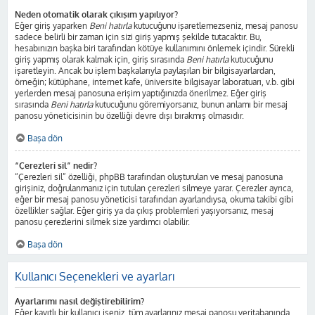
Neden otomatik olarak çıkışım yapılıyor?
Eğer giriş yaparken
Beni hatırla
kutucuğunu işaretlemezseniz, mesaj panosu
sadece belirli bir zaman için sizi giriş yapmış şekilde tutacaktır. Bu,
hesabınızın başka biri tarafından kötüye kullanımını önlemek içindir. Sürekli
giriş yapmış olarak kalmak için, giriş sırasında
Beni hatırla
kutucuğunu
işaretleyin. Ancak bu işlem başkalarıyla paylaşılan bir bilgisayarlardan,
örneğin; kütüphane, internet kafe, üniversite bilgisayar laboratuarı, v.b. gibi
yerlerden mesaj panosuna erişim yaptığınızda önerilmez. Eğer giriş
sırasında
Beni hatırla
kutucuğunu göremiyorsanız, bunun anlamı bir mesaj
panosu yöneticisinin bu özelliği devre dışı bırakmış olmasıdır.
Başa dön
“Çerezleri sil” nedir?
“Çerezleri sil” özelliği, phpBB tarafından oluşturulan ve mesaj panosuna
girişiniz, doğrulanmanız için tutulan çerezleri silmeye yarar. Çerezler ayrıca,
eğer bir mesaj panosu yöneticisi tarafından ayarlandıysa, okuma takibi gibi
özellikler sağlar. Eğer giriş ya da çıkış problemleri yaşıyorsanız, mesaj
panosu çerezlerini silmek size yardımcı olabilir.
Başa dön
Kullanıcı Seçenekleri ve ayarları
Ayarlarımı nasıl değiştirebilirim?
Eğer kayıtlı bir kullanıcı iseniz, tüm ayarlarınız mesaj panosu veritabanında