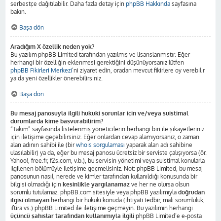
serbestçe dağıtılabilir. Daha fazla detay için
phpBB Hakkında
sayfasına
bakın.
Başa dön
Aradığım X özellik neden yok?
Bu yazılım phpBB Limited tarafından yazılmış ve lisanslanmıştır. Eğer
herhangi bir özelliğin eklenmesi gerektiğini düşünüyorsanız lütfen
phpBB Fikirleri Merkezi
’ni ziyaret edin, oradan mevcut fikirlere oy verebilir
ya da yeni özellikler önerebilirsiniz.
Başa dön
Bu mesaj panosuyla ilgili hukuki sorunlar için ve/veya suistimal
durumlarda kime başvurabilirim?
“Takım” sayfasında listelenmiş yöneticilerin herhangi biri ile şikayetleriniz
için iletişime geçebilirsiniz. Eğer onlardan cevap alamıyorsanız, o zaman
alan adının sahibi ile (bir
whois sorgulaması
yaparak alan adı sahibine
ulaşılabilir) ya da, eğer bu mesaj panosu ücretsiz bir serviste çalışıyorsa (ör.
Yahoo!, free.fr, f2s.com, v.b.), bu servisin yönetimi veya suistimal konularla
ilgilenen bölümüyle iletişime geçmelisiniz. Not: phpBB Limited, bu mesaj
panosunun nasıl, nerede ve kimler tarafından kullanıldığı konusunda bir
bilgisi olmadığı için
kesinlikle yargılanamaz
ve her ne olursa olsun
sorumlu tutulamaz. phpBB.com sitesiyle veya phpBB yazılımıyla
doğrudan
ilgisi olmayan
herhangi bir hukuki konuda (ihtiyati tedbir, mali sorumluluk,
iftira vs.) phpBB Limited ile iletişime geçmeyin. Bu yazılımın herhangi
üçüncü şahıslar tarafından kullanımıyla ilgili
phpBB Limited’e e-posta