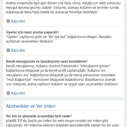
Arama sorgunuzla ilgili geri dönen çok fazla sonuç olduğu için web sunucusu
meşgul duruma geçmiş olabilir. Gelişmiş aramayı kullanın ve terimler içinde
kullanılacak daha fazla özellik ile aranacak forumları belirleyin.
Başa dön
Üyeler için nasıl arama yaparım?
“Üyeler” sayfasına gidin ve “Bir üye bul” bağlantısına tıklayın. Buradan,
açıklanan seçenekleri doldurun.
Başa dön
Kendi mesajlarımı ve başlıklarımı nasıl bulabilirim?
Kendi mesajlarınızı, Kullanıcı Kontrol Panelinden “Mesajlarımı göster”
bağlantısına tıklayarak ya da kendi profil sayfanızdaki “Kullanıcı’nın
mesajlarını ara” bağlantısına tıklayarak ya da mesaj panosunun üstündeki
“Hızlı Bağlantılar” menüsüne tıklayarak bulabilirsiniz. Başlıklarınızı aramak
için, Gelişmiş arama sayfasını kullanın ve uygun olan seçenekleri doldurun.
Başa dön
Abonelikler ve Yer imleri
Yer imi ve abonelik arasındaki fark nedir?
phpBB 3.0’da, başlık yer imleri bir web tarayıcısındaki yer imleri gibi
çalışıyordu. Yer imlerine eklenen başlıklar güncellendiği zaman hiç bir uyarı