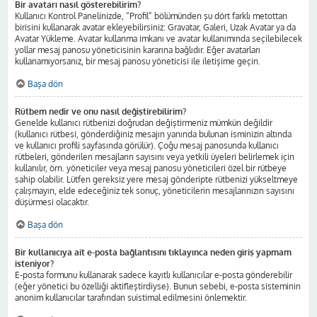
Bir avatarı nasıl gösterebilirim?
Kullanıcı Kontrol Panelinizde, “Profil” bölümünden şu dört farklı metottan
birisini kullanarak avatar ekleyebilirsiniz: Gravatar, Galeri, Uzak Avatar ya da
Avatar Yükleme. Avatar kullanma imkanı ve avatar kullanımında seçilebilecek
yollar mesaj panosu yöneticisinin kararına bağlıdır. Eğer avatarları
kullanamıyorsanız, bir mesaj panosu yöneticisi ile iletişime geçin.
Başa dön
Rütbem nedir ve onu nasıl değiştirebilirim?
Genelde kullanıcı rütbenizi doğrudan değiştirmeniz mümkün değildir
(kullanıcı rütbesi, gönderdiğiniz mesajın yanında bulunan isminizin altında
ve kullanıcı profili sayfasında görülür). Çoğu mesaj panosunda kullanıcı
rütbeleri, gönderilen mesajların sayısını veya yetkili üyeleri belirlemek için
kullanılır, örn. yöneticiler veya mesaj panosu yöneticileri özel bir rütbeye
sahip olabilir. Lütfen gereksiz yere mesaj gönderipte rütbenizi yükseltmeye
çalışmayın, elde edeceğiniz tek sonuç, yöneticilerin mesajlarınızın sayısını
düşürmesi olacaktır.
Başa dön
Bir kullanıcıya ait e-posta bağlantısını tıklayınca neden giriş yapmam
isteniyor?
E-posta formunu kullanarak sadece kayıtlı kullanıcılar e-posta gönderebilir
(eğer yönetici bu özelliği aktifleştirdiyse). Bunun sebebi, e-posta sisteminin
anonim kullanıcılar tarafından suistimal edilmesini önlemektir.