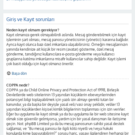
Giriş ve Kayıt sorunları
Neden kayıt olmam gerekiyor?
Kayıt olmanıza gerek olmayabilirdi aslında. Mesaj gönderebilmek için kayıt
işleminin şart olması, mesaj panosu yöneticisinin (yönetici) kararına bağlıdır.
Ayrıca kayıt olunca bazı özel imkanlara ulaşabilirsiniz. Örneğin mesajlarınızın
yanında kendinize ait küçük bir resim (avatar) gösterme, özel mesaj
gönderme, tanıdığınız kullanıcılara e-posta gönderme veya kullanıcı
gruplarına katılma imkanlarına misafir kullanıcılar sahip değildir. Kayıt işlemi
çok basit olduğu için kayıt olmanız önerilir.
Başa dön
COPPA nedir?
COPPA ya da Child Online Privacy and Protection Act of 1998, Birleşik
Devletlerde web sitelerinin 13 yaşından küçüklerin ebeveynlerinden
potansiyel bilgi toplayabilmek için yazılı izin almayı gerekli tutan bir
kanundur, ya da başka bir deyişle yasal veli/vasi onay şeklidir, veliler 13
yaşından küçüklerden kişisel kimlik bilgilerinin toplanması için izin verirler.
Eğer bu uygulama ile kayıt olmak ya da bu uygulama ile bir web sitesine kayıt
olmak size güvenilir gelmiyorsa, yardım için bir yasal danışman ile iletişime
geçin. Not: phpBB Limited ya da bu mesaj panosunun sahibi yasal destek
sağlamaz, ve “Bu mesaj panosu ile ilgili kötü niyetli ve/veya hukuki
konularda kime başvurabilirim?” sorusu hariç, yasayı ilgilendiren herhangi bir