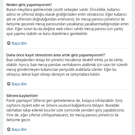
Neden giriş yapamıyorum?
Bunun meydana gelmesinde çeşitli sebepler vardır. Öncelikle, kullanıcı
adınız ve şifrenizi doğru olarak girdiğinizden emin olmalısınız. Eğer kullanıcı
adı ve şifrenizin doğruluğundan eminseniz, bir mesaj panosu yöneticisi ile
iletişime geçerek mesaj panosundan yasaklanıp yasaklanmadığınızdan emin
olun. Eğer sorun bu da değilse web sitesi sahibi mesaj panosu için yanlış
ayar yapmış olabilir ve bunu düzeltmesi gerekebilir.
Başa dön
Daha önce kayıt olmuştum ama artık giriş yapamıyorum?!
Bazı sebeplerden dolayı bir yönetici hesabınızı deaktif etmiş ya da silmiş
olabilir. Ayrıca, bazı mesaj panoları veritabanını azaltmak için uzun bir süredir
mesaj göndermeyen kullanıcıları periyodik aralıklarla silerler. Eğer bu
olmuşsa, tekrar kayıt olmayı deneyin ve tartışmalara katılın.
Başa dön
Şifremi kaybettim!
Panik yapmayın! Şifreniz geri getirelemese de, kolayca sıfırlanabilir. Giriş
sayfasını ziyaret edin ve
Şifremi unuttum
bağlantısına tıklayın. Buradaki
talimatları takip ederek kısa bir süre içerisinde yeniden giriş yapabilirsiniz.
Yine de, eğer şifenizi sıfırlayamazsanız, bir mesaj panosu yöneticisi ile
iletişime geçin.
Başa dön