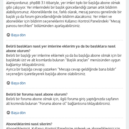
alamıyordunuz. phpBB 3.1 itibariyle, yer imleri tıpkı bir başlığa abone olmak
gibi çalışıyor. Yer imlerindeki bir başlık güncellendiği zaman artık bildirim
alabiliyorsunuz. Aboneliklerde ise, farklı olarak, mesaj panosu genelinde bir
başlık ya da forum güncellendiğinde bildirim alacaksınız. Yer imleri ve
abonelikler için bildirim seçeneklerini Kullanıcı Kontrol Panelindeki “Mesaj
panosu tercihleri” bölümünden ayarlayabilirsiniz.
Başa dön
Belirli başlıkları nasıl yer imlerine eklerim ya da bu başlıklara nasıl
abone olurum?
Belirli bir başlığı yer imlerine eklemek ya da bu başlığa abone olmak için bir
başlıktaki üst ve alt kısımlarda bulunan “Başlık araçları” menüsünden uygun
bağlantıyı tıklayabilirsiniz.
Ayrıca bir başlığa cevap yazarken “Mesaja cevap geldiğinde bana bildir”
seçeneğini işaretleyerek başlığa abone olabilirsiniz.
Başa dön
Belirli bir foruma nasıl abone olurum?
Belirli bir foruma abone olmak için, ilgili foruma giriş yaptığınızda sayfanın
alt kısmında bulunan “Foruma abone ol” bağlantısına tıklayabilirsiniz.
Başa dön
Aboneliklerimi nasıl silerim?
Aboneliklerinizi, Kullanıcı Kontrol Panelinize giderek ve abonelikleriniz için