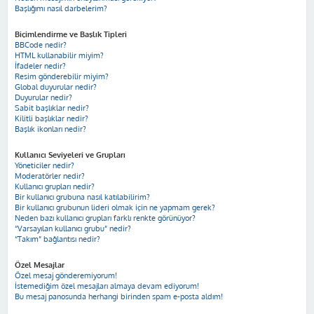
Başlığımı nasıl darbelerim?
Biçimlendirme ve Başlık Tipleri
BBCode nedir?
HTML kullanabilir miyim?
İfadeler nedir?
Resim gönderebilir miyim?
Global duyurular nedir?
Duyurular nedir?
Sabit başlıklar nedir?
Kilitli başlıklar nedir?
Başlık ikonları nedir?
Kullanıcı Seviyeleri ve Grupları
Yöneticiler nedir?
Moderatörler nedir?
Kullanıcı grupları nedir?
Bir kullanıcı grubuna nasıl katılabilirim?
Bir kullanıcı grubunun lideri olmak için ne yapmam gerek?
Neden bazı kullanıcı grupları farklı renkte görünüyor?
“Varsayılan kullanıcı grubu” nedir?
“Takım” bağlantısı nedir?
Özel Mesajlar
Özel mesaj gönderemiyorum!
İstemediğim özel mesajları almaya devam ediyorum!
Bu mesaj panosunda herhangi birinden spam e-posta aldım!