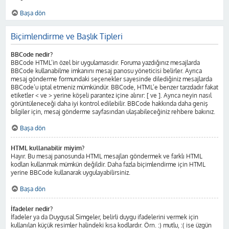
Başa dön
Biçimlendirme ve Başlık Tipleri
BBCode nedir?
BBCode HTML’in özel bir uygulamasıdır. Foruma yazdığınız mesajlarda
BBCode kullanabilme imkanını mesaj panosu yöneticisi belirler. Ayrıca
mesaj gönderme formundaki seçenekler sayesinde dilediğiniz mesajlarda
BBCode’u iptal etmeniz mümkündür. BBCode, HTML’e benzer tarzdadır fakat
etiketler < ve > yerine köşeli parantez içine alınır: [ ve ]. Ayrıca neyin nasıl
görüntüleneceği daha iyi kontrol edilebilir. BBCode hakkında daha geniş
bilgiler için, mesaj gönderme sayfasından ulaşabileceğiniz rehbere bakınız.
Başa dön
HTML kullanabilir miyim?
Hayır. Bu mesaj panosunda HTML mesajları göndermek ve farklı HTML
kodları kullanmak mümkün değildir. Daha fazla biçimlendirme için HTML
yerine BBCode kullanarak uygulayabilirsiniz.
Başa dön
İfadeler nedir?
İfadeler ya da Duygusal Simgeler, belirli duygu ifadelerini vermek için
kullanılan küçük resimler halindeki kısa kodlardır. Örn. :) mutlu, :( ise üzgün