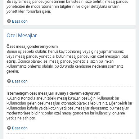
Bu sayfa mesaj panosu yönetiminin bir listesini size belirtir, mesaj panosu
yöneticileri ile moderatörlerinin bilgilerini ve diğer detaylarla onların
yönettikleri forumları içerir.
Başa dön
Özel Mesajlar
Özel mesaj gönderemiyorum!
Bunun üç sebebi olabilir; henüz kayıt olmamış veya giriş yapmamışsınız,
veya mesaj panosu yöneticisi bütün mesaj panosu için özel mesajları iptal
etmiş. Üçüncü olanak ise: mesaj panosu yöneticisi sizin bu imkanı
kullanmanızı önlemiş olabilir, bu durumda kendisine nedenini sormanız
gerekir.
Başa dön
İstemediğim özel mesajları almaya devam ediyorum!
Kullanıcı Kontrol Panelinizdeki mesaj kuralları özelliğini kullanarak bir
kullanıcıdan gelen özel mesajları otomatik olarak silebilirsiniz. Eğer belirli bir
kullanıcıdan küfürlü ya da kötü niyetli özel mesajlar alıyorsanız, bu mesajları
moderatörlere bildirin; onlar özel mesaj gönderen bir kullanıcıyı önleme
yetkisine sahiptir.
Başa dön