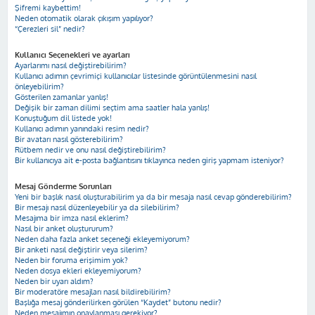
Şifremi kaybettim!
Neden otomatik olarak çıkışım yapılıyor?
“Çerezleri sil” nedir?
Kullanıcı Seçenekleri ve ayarları
Ayarlarımı nasıl değiştirebilirim?
Kullanıcı adımın çevrimiçi kullanıcılar listesinde görüntülenmesini nasıl
önleyebilirim?
Gösterilen zamanlar yanlış!
Değişik bir zaman dilimi seçtim ama saatler hala yanlış!
Konuştuğum dil listede yok!
Kullanıcı adımın yanındaki resim nedir?
Bir avatarı nasıl gösterebilirim?
Rütbem nedir ve onu nasıl değiştirebilirim?
Bir kullanıcıya ait e-posta bağlantısını tıklayınca neden giriş yapmam isteniyor?
Mesaj Gönderme Sorunları
Yeni bir başlık nasıl oluşturabilirim ya da bir mesaja nasıl cevap gönderebilirim?
Bir mesajı nasıl düzenleyebilir ya da silebilirim?
Mesajıma bir imza nasıl eklerim?
Nasıl bir anket oluştururum?
Neden daha fazla anket seçeneği ekleyemiyorum?
Bir anketi nasıl değiştirir veya silerim?
Neden bir foruma erişimim yok?
Neden dosya ekleri ekleyemiyorum?
Neden bir uyarı aldım?
Bir moderatöre mesajları nasıl bildirebilirim?
Başlığa mesaj gönderilirken görülen “Kaydet” butonu nedir?
Neden mesajımın onaylanması gerekiyor?