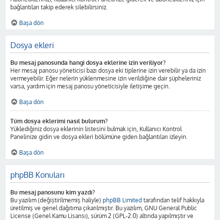
bağlantıları takip ederek silebilirsiniz.
Başa dön
Dosya ekleri
Bu mesaj panosunda hangi dosya eklerine izin veriliyor?
Her mesaj panosu yöneticisi bazı dosya eki tiplerine izin verebilir ya da izin
vermeyebilir. Eğer nelerin yüklenmesine izin verildiğine dair şüpheleriniz
varsa, yardım için mesaj panosu yöneticisiyle iletişime geçin.
Başa dön
Tüm dosya eklerimi nasıl bulurum?
Yüklediğiniz dosya eklerinin listesini bulmak için, Kullanıcı Kontrol
Panelinize gidin ve dosya ekleri bölümüne giden bağlantıları izleyin.
Başa dön
phpBB Konuları
Bu mesaj panosunu kim yazdı?
Bu yazılım (değiştirilmemiş haliyle)
phpBB Limited
tarafından telif hakkıyla
üretilmiş ve genel dağıtıma çıkarılmıştır. Bu yazılım, GNU General Public
License (Genel Kamu Lisansı), sürüm 2 (GPL-2.0) altında yapılmıştır ve