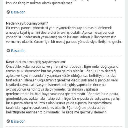
konuda iletişim noktası olarak gösterilemez.
Başa dön
Neden kayıt olamıyorum?
Bir mesaj panosu yöneticisi yeni ziyaretçilerin kayıt olmasını önlemek
amacıyla kayıt işlemini devre dışı bırakmış olabilir. Ayrıca mesaj panosu
yöneticisi IP adresinizi yasaklamış ya da kullanıcı adınızı kullanmanıza izin
vermemiş olabilir. Yardım için bir mesaj panosu yöneticisiyle iletişime geçin.
Başa dön
Kayıt oldum ama giriş yapamıyorum!
Öncelikle, kullanıcı adınızı ve şifrenizi kontrol edin. Eğer onlar doğruysa, o
zaman şu iki durumdan biri meydana gelmiş olabilir. Eğer COPPA desteği
açıksa ve kayıt sırasında 13 yaşından küçük olduğunuzu belirttiyseniz, size
tarif edilen işlemleri uygulamanız gerekmektedir. Bazı mesaj panoları yeni
kayıtlarda ayrıca aktivasyon istemektedir, giriş yapmadan önce bu
aktivasyonun kendiniz ya da bir yönetici tarafından yapılması
gerekmektedir; bu bilgi kayıt sırasında gösterilmiştir. Eğer size bir e-posta
gönderildiyse, açıklamaları takip edin. Eğer bir e-posta almadıysanız, yanlış
bir e-posta adresi belirtmiş olabilirsiniz ya da e-posta, bir spam filtresi
tarafından spam olarak seçilmiş olabilir. Eğer doğru e-posta adresi
belirttiğinize eminseniz, bir yönetici ile iletişime geçmeyi deneyin.
Başa dön