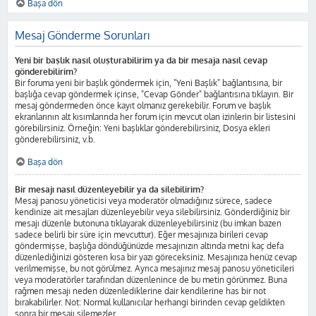
Başa dön
Mesaj Gönderme Sorunları
Yeni bir başlık nasıl oluşturabilirim ya da bir mesaja nasıl cevap
gönderebilirim?
Bir foruma yeni bir başlık göndermek için, "Yeni Başlık" bağlantısına, bir
başlığa cevap göndermek içinse, "Cevap Gönder" bağlantısına tıklayın. Bir
mesaj göndermeden önce kayıt olmanız gerekebilir. Forum ve başlık
ekranlarının alt kısımlarında her forum için mevcut olan izinlerin bir listesini
görebilirsiniz. Örneğin: Yeni başlıklar gönderebilirsiniz, Dosya ekleri
gönderebilirsiniz, v.b.
Başa dön
Bir mesajı nasıl düzenleyebilir ya da silebilirim?
Mesaj panosu yöneticisi veya moderatör olmadığınız sürece, sadece
kendinize ait mesajları düzenleyebilir veya silebilirsiniz. Gönderdiğiniz bir
mesajı düzenle butonuna tıklayarak düzenleyebilirsiniz (bu imkan bazen
sadece belirli bir süre için mevcuttur). Eğer mesajınıza birileri cevap
göndermişse, başlığa döndüğünüzde mesajınızın altında metni kaç defa
düzenlediğinizi gösteren kısa bir yazı göreceksiniz. Mesajınıza henüz cevap
verilmemişse, bu not görülmez. Ayrıca mesajınız mesaj panosu yöneticileri
veya moderatörler tarafından düzenlenince de bu metin görünmez. Buna
rağmen mesajı neden düzenlediklerine dair kendilerine has bir not
bırakabilirler. Not: Normal kullanıcılar herhangi birinden cevap geldikten
sonra bir mesajı silemezler.