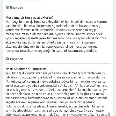
Başa dön
Mesajıma bir imza nasıl eklerim?
Herhangi bir mesaja imzanızı ekleyebilmek için öncelikle Kullanıcı Kontrol
Panelinizden bir imza oluşturmanız gerekmektedir. Daha sonra mesaj
gönderme formunun alt kısmındaki
Bir imza ekle
seçeneğini seçip
mesajınıza imzanızı ekleyebilirsiniz. Ayrıca Kullanıcı Kontrol Panelindeki
uygun seçeneği işaretleyerek tüm mesajlarınıza varsayılan olarak bir imza
ekleyebilirsiniz. Buna rağmen dilediğiniz her mesaj için imzanızın
eklenmesini önleyebilirsiniz, bunu yapmak içinse mesaj gönderme
formunda imza ekleme seçeneğinin işaretini kaldırmanız yeterlidir.
Başa dön
Nasıl bir anket oluştururum?
Yeni bir başlık gönderirken (veya bir başlığın ilk mesajını düzenlerken (bu
tabiki sahip olduğunuz izne bağlıdır)), mesaj gönderme formunun altında
“Anket oluştur” sekmesini göreceksiniz (böyle bir formu göremiyorsanız,
anket oluşturma yetkiniz yok demektir). Anket için “Anket sorusu” kısmına
bir başlık girmelisiniz ve sonra “Anket seçenekleri” alanına, her satıra ayrı
bir seçenek olacak şekilde en az iki seçenek girmelisiniz (bu sınır mesaj
panosu yönetici tarafından ayarlanır). Ayrıca kullanıcıların oylama sırasında
seçebilecekleri seçeneklerin sayısını “Her kullanıcı için seçenek”
bölümünün altından ayarlayabilirsiniz, anket için gün cinsinden bir zaman
sınırı belirleyebilirsiniz (sınırsız sürede olması için 0 yazın) ve son olarak
eğer kullanıcıların kendi oylarını değiştirme izni varsa oy verdikleri seçeneği