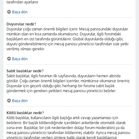
tarafından ayarlanır.
Başa dön
Duyurular nedir?
Duyurular çoğu zaman önemli bilgileri içerir. Mesaj panosundaki duyuruları
mümkün olan en kısa zamanda okumalısınız. Duyurular, ilgili forumdaki
başlıkların en üst tarafında görüntülenir. Global duyurularda olduğu gibi,
duyuru gönderebilmeniz için mesaj panosu yöneticisi tarafından size yetki
verilmiş olması gerekir.
Başa dön
Sabit başlıklar nedir?
Sabit başlıklar, ilgili forumun ilk sayfasında, duyuruların hemen altında
görülür. Çoğu zaman önemli bilgileri içerirler, mümkünse okumanızı öneririz.
Duyurular için geçerli olduğu gibi, herhangi bir foruma sabit başlık
göndermek için gereken yetkileri mesaj panosu yöneticisi belirler.
Başa dön
Kilitli başlıklar nedir?
Kilitli başlıklar, kullanıcıların ilgili başlığa artık cevap yazamaması için
belirlenir. Bir başlık kilitlendiğinde içerdikleri anketlerde otomatik olarak
sona erer. Başlıklar, bir çok nedenlerden dolayı forum moderatörü ya da
mesaj panosu yöneticisi tarafından kilitlenmiş olabilir. Ayrıca mesaj panosu
yöneticisi tarafından verilen izinlere bağlı olarak kendi başlıklarınızı