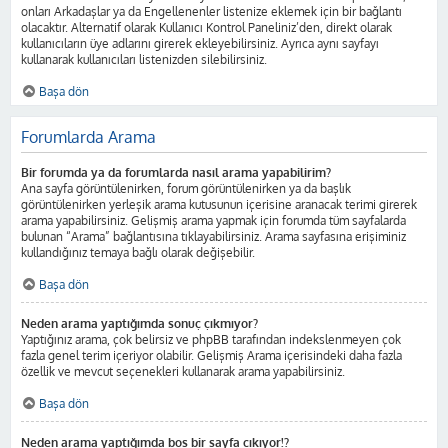
onları Arkadaşlar ya da Engellenenler listenize eklemek için bir bağlantı
olacaktır. Alternatif olarak Kullanıcı Kontrol Paneliniz’den, direkt olarak
kullanıcıların üye adlarını girerek ekleyebilirsiniz. Ayrıca aynı sayfayı
kullanarak kullanıcıları listenizden silebilirsiniz.
Başa dön
Forumlarda Arama
Bir forumda ya da forumlarda nasıl arama yapabilirim?
Ana sayfa görüntülenirken, forum görüntülenirken ya da başlık
görüntülenirken yerleşik arama kutusunun içerisine aranacak terimi girerek
arama yapabilirsiniz. Gelişmiş arama yapmak için forumda tüm sayfalarda
bulunan “Arama” bağlantısına tıklayabilirsiniz. Arama sayfasına erişiminiz
kullandığınız temaya bağlı olarak değişebilir.
Başa dön
Neden arama yaptığımda sonuç çıkmıyor?
Yaptığınız arama, çok belirsiz ve phpBB tarafından indekslenmeyen çok
fazla genel terim içeriyor olabilir. Gelişmiş Arama içerisindeki daha fazla
özellik ve mevcut seçenekleri kullanarak arama yapabilirsiniz.
Başa dön
Neden arama yaptığımda boş bir sayfa çıkıyor!?