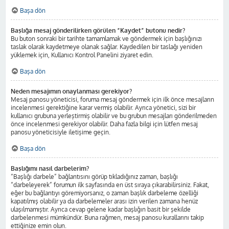
Başa dön
Başlığa mesaj gönderilirken görülen “Kaydet” butonu nedir?
Bu buton sonraki bir tarihte tamamlamak ve göndermek için başlığınızı
taslak olarak kaydetmeye olanak sağlar. Kaydedilen bir taslağı yeniden
yüklemek için, Kullanıcı Kontrol Panelini ziyaret edin.
Başa dön
Neden mesajımın onaylanması gerekiyor?
Mesaj panosu yöneticisi, foruma mesaj göndermek için ilk önce mesajların
incelenmesi gerektiğine karar vermiş olabilir. Ayrıca yönetici, sizi bir
kullanıcı grubuna yerleştirmiş olabilir ve bu grubun mesajları gönderilmeden
önce incelenmesi gerekiyor olabilir. Daha fazla bilgi için lütfen mesaj
panosu yöneticisiyle iletişime geçin.
Başa dön
Başlığımı nasıl darbelerim?
“Başlığı darbele” bağlantısını görüp tıkladığınız zaman, başlığı
“darbeleyerek” forumun ilk sayfasında en üst sıraya çıkarabilirsiniz. Fakat,
eğer bu bağlantıyı göremiyorsanız, o zaman başlık darbeleme özelliği
kapatılmış olabilir ya da darbelemeler arası izin verilen zamana henüz
ulaşılmamıştır. Ayrıca cevap gelene kadar başlığın basit bir şekilde
darbelenmesi mümkündür. Buna rağmen, mesaj panosu kurallarını takip
ettiğinize emin olun.