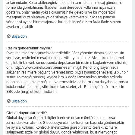
anlamındadır. Kullanabileceğiniz ifadelerin tam listesini mesaj gönderme
formunda görebilirsiniz. İfadeleri aşırı derecede kullanmamaya özen
gösterin, onlar metin yoksa okunmaz hale gelebilir ve bir moderatör
mesajınızı düzenlemeye ya da silmeye karar verebilir. Mesaj panosu
yöneticisi ayrıca bir mesajınızda kullanabileceğiniz en fazla ifade sınırını
ayarlamış olabilir.
Başa dön
Resim gönderebilir miyim?
Evet, resimler mesajınızda gösterilebilir. Eğer yönetim dosya eklerine izin
verdiyse, resimleri mesaj panosuna yükleyebilirsiniz. Aksi takdirde, genel
erişilebilir bir web sunucusunda depolanan bir resime bağlantı vermelisiniz,
örn. http://www.ornek.com/benim-resmim.gif. Kendi bilgisayarınızda
saklanan resimlere bağlantı veremezsiniz (bilgisayarınız genel erişilebilir bir
sunucu olmadığı sürece). Ayrıca kimlik doğrulama mekanizmaları ardında
depolanan resimlere bağlantı veremezsiniz, ör. hotmail ya da yahoo e-posta
kutularındaki resimler, şifre korumları siteler, v.b. Resmi görüntülemek için
BBCode [img] etiketini kullanın.
Başa dön
Global duyurular nedir?
Global duyurular önemli bilgiler içerir ve onları mümkün olan en kısa
zamanda okumalısınız. Global duyurular her forumun başında görünecektir
ve ayrıca Kullanıcı Kontrol Panelinizden görebilirsiniz. Gerekli izinlere
sahipseniz sizde bir global duyuru gönderebilirsiniz, bu izinler yönetici