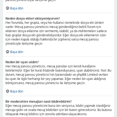
Başa dön
Neden dosya ekleri ekleyemiyorum?
Her forumda, her grupta, veya her kullanıcı temelinde dosya eki izinleri
vardır. Mesaj panosu yöneticisi mesaj gönderdiğiniz belirli forum için
eklenen dosya eklerine izin vermemiş olabilir, ya da muhtemelen sadece
bazı gruplar dosya eki gönderebiliyordur. Eğer dosya eki eklemenin sizin
için neden kapalı olduğu hakkında bir şüpheniz varsa mesaj panosu
yöneticiyle iletişime geçin.
Başa dön
Neden bir uyarı aldım?
Her mesaj panosu yöneticisi, mesaj panoları için kendi kurallarını
belirlemiştir. Eğer bir kural ihlalinde bulunduysanız, uyarı alabilirsiniz. Not: Bu
durum, mesaj panosu yöneticisi’nin kararındadır ve phpBB Limited verilen
bu uyarı ile ilgili herhangi bir şey yapamaz. Eğer neden bir uyarı aldığınızı
bilmiyorsanız, mesaj panosu yöneticisi ile iletişime geçin.
Başa dön
Bir moderatöre mesajları nasıl bildirebilirim?
Eğer mesaj panosu yöneticimi buna izin veriyorsa, bildiri yapmak istediğiniz
mesaja gidin ve orada mesaj bildirileri için bir buton göreceksiniz. Bu butona
tıklayarak mesaj bildirisi için zorunlu adımlara ulaşacaksınız.