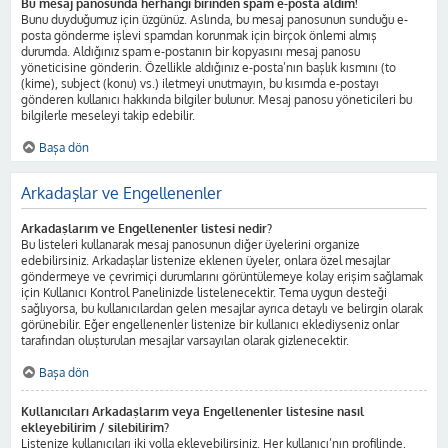
Bu mesaj panosunda herhangi birinden spam e-posta aldım!
Bunu duyduğumuz için üzgünüz. Aslında, bu mesaj panosunun sunduğu e-
posta gönderme işlevi spamdan korunmak için birçok önlemi almış
durumda. Aldığınız spam e-postanın bir kopyasını mesaj panosu
yöneticisine gönderin. Özellikle aldığınız e-posta’nın başlık kısmını (to
(kime), subject (konu) vs.) iletmeyi unutmayın, bu kısımda e-postayı
gönderen kullanıcı hakkında bilgiler bulunur. Mesaj panosu yöneticileri bu
bilgilerle meseleyi takip edebilir.
Başa dön
Arkadaşlar ve Engellenenler
Arkadaşlarım ve Engellenenler listesi nedir?
Bu listeleri kullanarak mesaj panosunun diğer üyelerini organize
edebilirsiniz. Arkadaşlar listenize eklenen üyeler, onlara özel mesajlar
göndermeye ve çevrimiçi durumlarını görüntülemeye kolay erişim sağlamak
için Kullanıcı Kontrol Panelinizde listelenecektir. Tema uygun desteği
sağlıyorsa, bu kullanıcılardan gelen mesajlar ayrıca detaylı ve belirgin olarak
görünebilir. Eğer engellenenler listenize bir kullanıcı eklediyseniz onlar
tarafından oluşturulan mesajlar varsayılan olarak gizlenecektir.
Başa dön
Kullanıcıları Arkadaşlarım veya Engellenenler listesine nasıl
ekleyebilirim / silebilirim?
Listenize kullanıcıları iki yolla ekleyebilirsiniz. Her kullanıcı’nın profilinde,