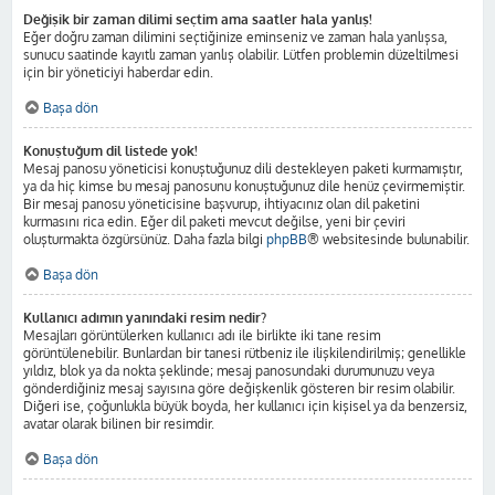
Değişik bir zaman dilimi seçtim ama saatler hala yanlış!
Eğer doğru zaman dilimini seçtiğinize eminseniz ve zaman hala yanlışsa,
sunucu saatinde kayıtlı zaman yanlış olabilir. Lütfen problemin düzeltilmesi
için bir yöneticiyi haberdar edin.
Başa dön
Konuştuğum dil listede yok!
Mesaj panosu yöneticisi konuştuğunuz dili destekleyen paketi kurmamıştır,
ya da hiç kimse bu mesaj panosunu konuştuğunuz dile henüz çevirmemiştir.
Bir mesaj panosu yöneticisine başvurup, ihtiyacınız olan dil paketini
kurmasını rica edin. Eğer dil paketi mevcut değilse, yeni bir çeviri
oluşturmakta özgürsünüz. Daha fazla bilgi
phpBB
® websitesinde bulunabilir.
Başa dön
Kullanıcı adımın yanındaki resim nedir?
Mesajları görüntülerken kullanıcı adı ile birlikte iki tane resim
görüntülenebilir. Bunlardan bir tanesi rütbeniz ile ilişkilendirilmiş; genellikle
yıldız, blok ya da nokta şeklinde; mesaj panosundaki durumunuzu veya
gönderdiğiniz mesaj sayısına göre değişkenlik gösteren bir resim olabilir.
Diğeri ise, çoğunlukla büyük boyda, her kullanıcı için kişisel ya da benzersiz,
avatar olarak bilinen bir resimdir.
Başa dön