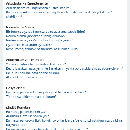
Arkadaşlar ve Engellenenler
Arkadaşlarım ve Engellenenler listesi nedir?
Kullanıcıları Arkadaşlarım veya Engellenenler listesine nasıl ekleyebilirim /
silebilirim?
Forumlarda Arama
Bir forumda ya da forumlarda nasıl arama yapabilirim?
Neden arama yaptığımda sonuç çıkmıyor?
Neden arama yaptığımda boş bir sayfa çıkıyor!?
Üyeler için nasıl arama yaparım?
Kendi mesajlarımı ve başlıklarımı nasıl bulabilirim?
Abonelikler ve Yer imleri
Yer imi ve abonelik arasındaki fark nedir?
Belirli başlıkları nasıl yer imlerine eklerim ya da bu başlıklara nasıl abone olurum?
Belirli bir foruma nasıl abone olurum?
Aboneliklerimi nasıl silerim?
Dosya ekleri
Bu mesaj panosunda hangi dosya eklerine izin veriliyor?
Tüm dosya eklerimi nasıl bulurum?
phpBB Konuları
Bu mesaj panosunu kim yazdı?
Aradığım X özellik neden yok?
Bu mesaj panosuyla ilgili hukuki sorunlar için ve/veya suistimal durumlarda kime
başvurabilirim?
Bir mesaj panosu yöneticisiyle nasıl iletişime geçebilirim?