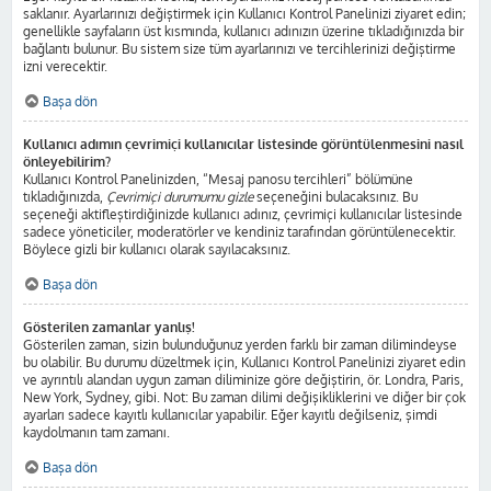
saklanır. Ayarlarınızı değiştirmek için Kullanıcı Kontrol Panelinizi ziyaret edin;
genellikle sayfaların üst kısmında, kullanıcı adınızın üzerine tıkladığınızda bir
bağlantı bulunur. Bu sistem size tüm ayarlarınızı ve tercihlerinizi değiştirme
izni verecektir.
Başa dön
Kullanıcı adımın çevrimiçi kullanıcılar listesinde görüntülenmesini nasıl
önleyebilirim?
Kullanıcı Kontrol Panelinizden, “Mesaj panosu tercihleri” bölümüne
tıkladığınızda,
Çevrimiçi durumumu gizle
seçeneğini bulacaksınız. Bu
seçeneği aktifleştirdiğinizde kullanıcı adınız, çevrimiçi kullanıcılar listesinde
sadece yöneticiler, moderatörler ve kendiniz tarafından görüntülenecektir.
Böylece gizli bir kullanıcı olarak sayılacaksınız.
Başa dön
Gösterilen zamanlar yanlış!
Gösterilen zaman, sizin bulunduğunuz yerden farklı bir zaman dilimindeyse
bu olabilir. Bu durumu düzeltmek için, Kullanıcı Kontrol Panelinizi ziyaret edin
ve ayrıntılı alandan uygun zaman diliminize göre değiştirin, ör. Londra, Paris,
New York, Sydney, gibi. Not: Bu zaman dilimi değişikliklerini ve diğer bir çok
ayarları sadece kayıtlı kullanıcılar yapabilir. Eğer kayıtlı değilseniz, şimdi
kaydolmanın tam zamanı.
Başa dön