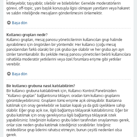
kilitleyebilir, taşıyabilir, silebilir ve bölebilirler. Genelde moderatörlerin
görevi, off-topic, yani başlık konusuyla ilgisi olmayan yanıtların veya hakaret
ve saldırı niteliğinde mesajların gönderilmesini önlemektir.
Başa dön
Kullanıcı grupları nedir?
Kullanıcı grupları, mesaj panosu yöneticilerinin kullanıcıları grup halinde
ayırabilmesi için öngörülen bir yöntemdir. Her kullanıcı (çoğu mesaj
panolarından farklı olarak) bir çok gruba üye olabilir ve her gruba ayrı ayrı
izinler tanımlanabilir. Bu şekilde mesaj panosu yöneticileri belirli kullanıcılara
rahatlıkla moderatör yetkilerini veya özel forumlara erişme gibi yetkiler
verebilir.
Başa dön
Bir kullanıcı grubuna nasıl katılabilirim?
Bir kullanıcı grubuna katılabilmek için, Kullanıcı Kontrol Panelinizden
“Kullanıcı grupları” bağlantısına tıklayın; oradan tüm kullanıcı gruplarını
görüntüleyebilirsiniz. Grupların tümü erişime açık olmayabilir. Bazılarına
katılmak için onay gerekebilir ve bazıları kapalı ya da gizli üyeliklere sahip
olabilir. Eğer grup açık ise, ilgili bağlantıya tıklayarak katılabilirsiniz. Eğer bir
gruba katılmak için onay gerekiyorsa ilgili bağlantıya tıklayarak istek
yapabilirsiniz. İsteğinizin kullanıcı grubu lideri tarafından onaylanması gerek,
onlar size neden gruba katılmak istediğinizi sorabilirler. İsteğiniz
reddedilirse grup liderini rahatsız etmeyin; bunun çeşitli nedenleri olsa
gerek.