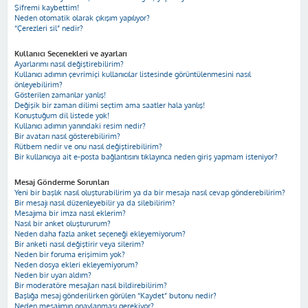
Şifremi kaybettim!
Neden otomatik olarak çıkışım yapılıyor?
“Çerezleri sil” nedir?
Kullanıcı Seçenekleri ve ayarları
Ayarlarımı nasıl değiştirebilirim?
Kullanıcı adımın çevrimiçi kullanıcılar listesinde görüntülenmesini nasıl
önleyebilirim?
Gösterilen zamanlar yanlış!
Değişik bir zaman dilimi seçtim ama saatler hala yanlış!
Konuştuğum dil listede yok!
Kullanıcı adımın yanındaki resim nedir?
Bir avatarı nasıl gösterebilirim?
Rütbem nedir ve onu nasıl değiştirebilirim?
Bir kullanıcıya ait e-posta bağlantısını tıklayınca neden giriş yapmam isteniyor?
Mesaj Gönderme Sorunları
Yeni bir başlık nasıl oluşturabilirim ya da bir mesaja nasıl cevap gönderebilirim?
Bir mesajı nasıl düzenleyebilir ya da silebilirim?
Mesajıma bir imza nasıl eklerim?
Nasıl bir anket oluştururum?
Neden daha fazla anket seçeneği ekleyemiyorum?
Bir anketi nasıl değiştirir veya silerim?
Neden bir foruma erişimim yok?
Neden dosya ekleri ekleyemiyorum?
Neden bir uyarı aldım?
Bir moderatöre mesajları nasıl bildirebilirim?
Başlığa mesaj gönderilirken görülen “Kaydet” butonu nedir?
Neden mesajımın onaylanması gerekiyor?