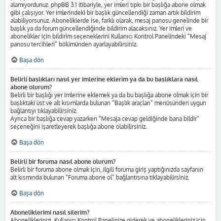
alamıyordunuz. phpBB 3.1 itibariyle, yer imleri tıpkı bir başlığa abone olmak
gibi çalışıyor. Yer imlerindeki bir başlık güncellendiği zaman artık bildirim
alabiliyorsunuz. Aboneliklerde ise, farklı olarak, mesaj panosu genelinde bir
başlık ya da forum güncellendiğinde bildirim alacaksınız. Yer imleri ve
abonelikler için bildirim seçeneklerini Kullanıcı Kontrol Panelindeki “Mesaj
panosu tercihleri” bölümünden ayarlayabilirsiniz.
Başa dön
Belirli başlıkları nasıl yer imlerine eklerim ya da bu başlıklara nasıl
abone olurum?
Belirli bir başlığı yer imlerine eklemek ya da bu başlığa abone olmak için bir
başlıktaki üst ve alt kısımlarda bulunan “Başlık araçları” menüsünden uygun
bağlantıyı tıklayabilirsiniz.
Ayrıca bir başlığa cevap yazarken “Mesaja cevap geldiğinde bana bildir”
seçeneğini işaretleyerek başlığa abone olabilirsiniz.
Başa dön
Belirli bir foruma nasıl abone olurum?
Belirli bir foruma abone olmak için, ilgili foruma giriş yaptığınızda sayfanın
alt kısmında bulunan “Foruma abone ol” bağlantısına tıklayabilirsiniz.
Başa dön
Aboneliklerimi nasıl silerim?
Aboneliklerinizi, Kullanıcı Kontrol Panelinize giderek ve abonelikleriniz için