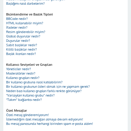
Başlığımı nasıl darbelerim?
Biçimlendirme ve Başlık Tipleri
BBCode nedir?
HTML kullanabilir miyim?
İfadeler nedir?
Resim gönderebilir miyim?
Global duyurular nedir?
Duyurular nedir?
Sabit başlıklar nedir?
Kilitli başlıklar nedir?
Başlık ikonları nedir?
Kullanıcı Seviyeleri ve Grupları
Yöneticiler nedir?
Moderatörler nedir?
Kullanıcı grupları nedir?
Bir kullanıcı grubuna nasıl katılabilirim?
Bir kullanıcı grubunun lideri olmak için ne yapmam gerek?
Neden bazı kullanıcı grupları farklı renkte görünüyor?
“Varsayılan kullanıcı grubu” nedir?
“Takım” bağlantısı nedir?
Özel Mesajlar
Özel mesaj gönderemiyorum!
İstemediğim özel mesajları almaya devam ediyorum!
Bu mesaj panosunda herhangi birinden spam e-posta aldım!