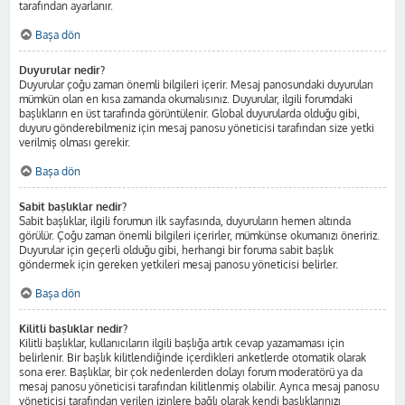
tarafından ayarlanır.
Başa dön
Duyurular nedir?
Duyurular çoğu zaman önemli bilgileri içerir. Mesaj panosundaki duyuruları
mümkün olan en kısa zamanda okumalısınız. Duyurular, ilgili forumdaki
başlıkların en üst tarafında görüntülenir. Global duyurularda olduğu gibi,
duyuru gönderebilmeniz için mesaj panosu yöneticisi tarafından size yetki
verilmiş olması gerekir.
Başa dön
Sabit başlıklar nedir?
Sabit başlıklar, ilgili forumun ilk sayfasında, duyuruların hemen altında
görülür. Çoğu zaman önemli bilgileri içerirler, mümkünse okumanızı öneririz.
Duyurular için geçerli olduğu gibi, herhangi bir foruma sabit başlık
göndermek için gereken yetkileri mesaj panosu yöneticisi belirler.
Başa dön
Kilitli başlıklar nedir?
Kilitli başlıklar, kullanıcıların ilgili başlığa artık cevap yazamaması için
belirlenir. Bir başlık kilitlendiğinde içerdikleri anketlerde otomatik olarak
sona erer. Başlıklar, bir çok nedenlerden dolayı forum moderatörü ya da
mesaj panosu yöneticisi tarafından kilitlenmiş olabilir. Ayrıca mesaj panosu
yöneticisi tarafından verilen izinlere bağlı olarak kendi başlıklarınızı