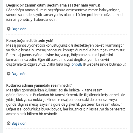
Değişik bir zaman dilimi seçtim ama saatler hala yanlış!
Eğer doğru zaman dilimini seçtiğinize eminseniz ve zaman hala yanlışsa,
sunucu saatinde kayıtlı zaman yanlış olabilir. Lütfen problemin düzeltilmesi
için bir yöneticiyi haberdar edin.
Başa dön
Konuştuğum dil listede yok!
Mesaj panosu yöneticisi konuştuğunuz dili destekleyen paketi kurmamıştır,
ya da hiç kimse bu mesaj panosunu konuştuğunuz dile henüz çevirmemiştir.
Bir mesaj panosu yöneticisine başvurup, ihtiyacınız olan dil paketini
kurmasını rica edin. Eğer dil paketi mevcut değilse, yeni bir çeviri
oluşturmakta özgürsünüz. Daha fazla bilgi
phpBB
® websitesinde bulunabilir.
Başa dön
Kullanıcı adımın yanındaki resim nedir?
Mesajları görüntülerken kullanıcı adı ile birlikte iki tane resim
görüntülenebilir. Bunlardan bir tanesi rütbeniz ile ilişkilendirilmiş; genellikle
yıldız, blok ya da nokta şeklinde; mesaj panosundaki durumunuzu veya
gönderdiğiniz mesaj sayısına göre değişkenlik gösteren bir resim olabilir.
Diğeri ise, çoğunlukla büyük boyda, her kullanıcı için kişisel ya da benzersiz,
avatar olarak bilinen bir resimdir.
Başa dön