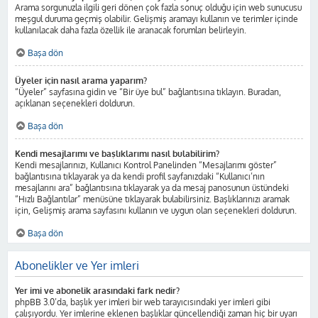
Arama sorgunuzla ilgili geri dönen çok fazla sonuç olduğu için web sunucusu
meşgul duruma geçmiş olabilir. Gelişmiş aramayı kullanın ve terimler içinde
kullanılacak daha fazla özellik ile aranacak forumları belirleyin.
Başa dön
Üyeler için nasıl arama yaparım?
“Üyeler” sayfasına gidin ve “Bir üye bul” bağlantısına tıklayın. Buradan,
açıklanan seçenekleri doldurun.
Başa dön
Kendi mesajlarımı ve başlıklarımı nasıl bulabilirim?
Kendi mesajlarınızı, Kullanıcı Kontrol Panelinden “Mesajlarımı göster”
bağlantısına tıklayarak ya da kendi profil sayfanızdaki “Kullanıcı’nın
mesajlarını ara” bağlantısına tıklayarak ya da mesaj panosunun üstündeki
“Hızlı Bağlantılar” menüsüne tıklayarak bulabilirsiniz. Başlıklarınızı aramak
için, Gelişmiş arama sayfasını kullanın ve uygun olan seçenekleri doldurun.
Başa dön
Abonelikler ve Yer imleri
Yer imi ve abonelik arasındaki fark nedir?
phpBB 3.0’da, başlık yer imleri bir web tarayıcısındaki yer imleri gibi
çalışıyordu. Yer imlerine eklenen başlıklar güncellendiği zaman hiç bir uyarı