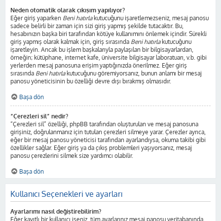
Neden otomatik olarak çıkışım yapılıyor?
Eğer giriş yaparken
Beni hatırla
kutucuğunu işaretlemezseniz, mesaj panosu
sadece belirli bir zaman için sizi giriş yapmış şekilde tutacaktır. Bu,
hesabınızın başka biri tarafından kötüye kullanımını önlemek içindir. Sürekli
giriş yapmış olarak kalmak için, giriş sırasında
Beni hatırla
kutucuğunu
işaretleyin. Ancak bu işlem başkalarıyla paylaşılan bir bilgisayarlardan,
örneğin; kütüphane, internet kafe, üniversite bilgisayar laboratuarı, v.b. gibi
yerlerden mesaj panosuna erişim yaptığınızda önerilmez. Eğer giriş
sırasında
Beni hatırla
kutucuğunu göremiyorsanız, bunun anlamı bir mesaj
panosu yöneticisinin bu özelliği devre dışı bırakmış olmasıdır.
Başa dön
“Çerezleri sil” nedir?
“Çerezleri sil” özelliği, phpBB tarafından oluşturulan ve mesaj panosuna
girişiniz, doğrulanmanız için tutulan çerezleri silmeye yarar. Çerezler ayrıca,
eğer bir mesaj panosu yöneticisi tarafından ayarlandıysa, okuma takibi gibi
özellikler sağlar. Eğer giriş ya da çıkış problemleri yaşıyorsanız, mesaj
panosu çerezlerini silmek size yardımcı olabilir.
Başa dön
Kullanıcı Seçenekleri ve ayarları
Ayarlarımı nasıl değiştirebilirim?
Eğer kayıtlı bir kullanıcı iseniz, tüm ayarlarınız mesaj panosu veritabanında