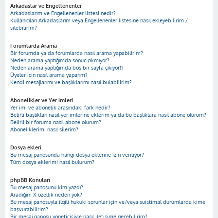
Arkadaşlar ve Engellenenler
Arkadaşlarım ve Engellenenler listesi nedir?
Kullanıcıları Arkadaşlarım veya Engellenenler listesine nasıl ekleyebilirim /
silebilirim?
Forumlarda Arama
Bir forumda ya da forumlarda nasıl arama yapabilirim?
Neden arama yaptığımda sonuç çıkmıyor?
Neden arama yaptığımda boş bir sayfa çıkıyor!?
Üyeler için nasıl arama yaparım?
Kendi mesajlarımı ve başlıklarımı nasıl bulabilirim?
Abonelikler ve Yer imleri
Yer imi ve abonelik arasındaki fark nedir?
Belirli başlıkları nasıl yer imlerine eklerim ya da bu başlıklara nasıl abone olurum?
Belirli bir foruma nasıl abone olurum?
Aboneliklerimi nasıl silerim?
Dosya ekleri
Bu mesaj panosunda hangi dosya eklerine izin veriliyor?
Tüm dosya eklerimi nasıl bulurum?
phpBB Konuları
Bu mesaj panosunu kim yazdı?
Aradığım X özellik neden yok?
Bu mesaj panosuyla ilgili hukuki sorunlar için ve/veya suistimal durumlarda kime
başvurabilirim?
Bir mesaj panosu yöneticisiyle nasıl iletişime geçebilirim?