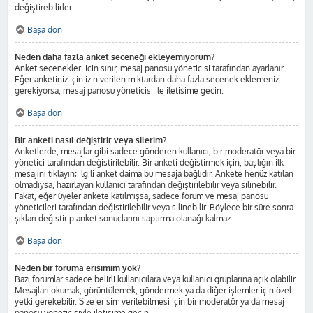
değiştirebilirler.
Başa dön
Neden daha fazla anket seçeneği ekleyemiyorum?
Anket seçenekleri için sınır, mesaj panosu yöneticisi tarafından ayarlanır.
Eğer anketiniz için izin verilen miktardan daha fazla seçenek eklemeniz
gerekiyorsa, mesaj panosu yöneticisi ile iletişime geçin.
Başa dön
Bir anketi nasıl değiştirir veya silerim?
Anketlerde, mesajlar gibi sadece gönderen kullanıcı, bir moderatör veya bir
yönetici tarafından değiştirilebilir. Bir anketi değiştirmek için, başlığın ilk
mesajını tıklayın; ilgili anket daima bu mesaja bağlıdır. Ankete henüz katılan
olmadıysa, hazırlayan kullanıcı tarafından değiştirilebilir veya silinebilir.
Fakat, eğer üyeler ankete katılmışsa, sadece forum ve mesaj panosu
yöneticileri tarafından değiştirilebilir veya silinebilir. Böylece bir süre sonra
şıkları değiştirip anket sonuçlarını saptırma olanağı kalmaz.
Başa dön
Neden bir foruma erişimim yok?
Bazı forumlar sadece belirli kullanıcılara veya kullanıcı gruplarına açık olabilir.
Mesajları okumak, görüntülemek, göndermek ya da diğer işlemler için özel
yetki gerekebilir. Size erişim verilebilmesi için bir moderatör ya da mesaj
panosu yöneticisiyle iletişime geçin.