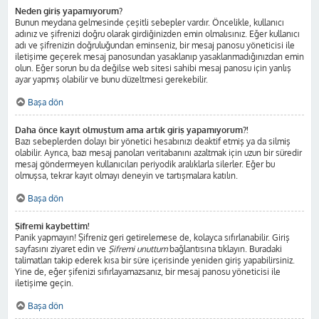
Neden giriş yapamıyorum?
Bunun meydana gelmesinde çeşitli sebepler vardır. Öncelikle, kullanıcı
adınız ve şifrenizi doğru olarak girdiğinizden emin olmalısınız. Eğer kullanıcı
adı ve şifrenizin doğruluğundan eminseniz, bir mesaj panosu yöneticisi ile
iletişime geçerek mesaj panosundan yasaklanıp yasaklanmadığınızdan emin
olun. Eğer sorun bu da değilse web sitesi sahibi mesaj panosu için yanlış
ayar yapmış olabilir ve bunu düzeltmesi gerekebilir.
Başa dön
Daha önce kayıt olmuştum ama artık giriş yapamıyorum?!
Bazı sebeplerden dolayı bir yönetici hesabınızı deaktif etmiş ya da silmiş
olabilir. Ayrıca, bazı mesaj panoları veritabanını azaltmak için uzun bir süredir
mesaj göndermeyen kullanıcıları periyodik aralıklarla silerler. Eğer bu
olmuşsa, tekrar kayıt olmayı deneyin ve tartışmalara katılın.
Başa dön
Şifremi kaybettim!
Panik yapmayın! Şifreniz geri getirelemese de, kolayca sıfırlanabilir. Giriş
sayfasını ziyaret edin ve
Şifremi unuttum
bağlantısına tıklayın. Buradaki
talimatları takip ederek kısa bir süre içerisinde yeniden giriş yapabilirsiniz.
Yine de, eğer şifenizi sıfırlayamazsanız, bir mesaj panosu yöneticisi ile
iletişime geçin.
Başa dön