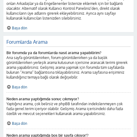
onları Arkadaşlar ya da Engellenenler listenize eklemek için bir bağlantı
olacaktır. Alternatif olarak Kullanıcı Kontrol Paneliniz’den, direkt olarak
kullanıcıların üye adlarını girerek ekleyebilirsiniz. Ayrıca aynı sayfayı
kullanarak kullanıcıları listenizden silebilirsiniz.
Başa dön
Forumlarda Arama
Bir forumda ya da forumlarda nasıl arama yapabilirim?
Ana sayfa görüntülenirken, forum görüntülenirken ya da başlık
görüntülenirken yerleşik arama kutusunun içerisine aranacak terimi girerek
arama yapabilirsiniz. Gelişmiş arama yapmak için forumda tüm sayfalarda
bulunan “Arama” bağlantısına tıklayabilirsiniz. Arama sayfasına erişiminiz
kullandığınız temaya bağlı olarak değişebilir.
Başa dön
Neden arama yaptığımda sonuç çıkmıyor?
Yaptığınız arama, çok belirsiz ve phpBB tarafından indekslenmeyen çok
fazla genel terim içeriyor olabilir. Gelişmiş Arama içerisindeki daha fazla
özellik ve mevcut seçenekleri kullanarak arama yapabilirsiniz.
Başa dön
Neden arama yaptığımda boş bir sayfa çıkıyor!?