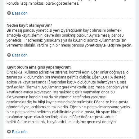
konuda iletişim noktası olarak gösterilemez.
Başa dön
Neden kayıt olamıyorum?
Bir mesaj panosu yöneticisi yeni ziyaretçilerin kayıt olmasını önlemek
amacıyla kayıt işlemini devre dışı bırakmış olabilir. Ayrıca mesaj panosu
yöneticisi IP adresinizi yasaklamış ya da kullanıcı adınızı kullanmanıza izin
vermemiş olabilir. Yardım için bir mesaj panosu yöneticisiyle iletişime geçin.
Başa dön
Kayıt oldum ama giriş yapamıyorum!
Öncelikle, kullanıcı adınızı ve şifrenizi kontrol edin. Eğer onlar doğruysa, o
zaman şu iki durumdan biri meydana gelmiş olabilir. Eğer COPPA desteği
açıksa ve kayıt sırasında 13 yaşından küçük olduğunuzu belirttiyseniz, size
tarif edilen işlemleri uygulamanız gerekmektedir. Bazı mesaj panoları yeni
kayıtlarda ayrıca aktivasyon istemektedir, giriş yapmadan önce bu
aktivasyonun kendiniz ya da bir yönetici tarafından yapılması
gerekmektedir; bu bilgi kayıt sırasında gösterilmiştir. Eğer size bir e-posta
gönderildiyse, açıklamaları takip edin. Eğer bir e-posta almadıysanız, yanlış
bir e-posta adresi belirtmiş olabilirsiniz ya da e-posta, bir spam filtresi
tarafından spam olarak seçilmiş olabilir. Eğer doğru e-posta adresi
belirttiğinize eminseniz, bir yönetici ile iletişime geçmeyi deneyin.
Başa dön