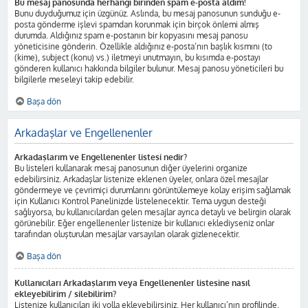
Bu mesaj panosunda herhangi birinden spam e-posta aldım!
Bunu duyduğumuz için üzgünüz. Aslında, bu mesaj panosunun sunduğu e-
posta gönderme işlevi spamdan korunmak için birçok önlemi almış
durumda. Aldığınız spam e-postanın bir kopyasını mesaj panosu
yöneticisine gönderin. Özellikle aldığınız e-posta’nın başlık kısmını (to
(kime), subject (konu) vs.) iletmeyi unutmayın, bu kısımda e-postayı
gönderen kullanıcı hakkında bilgiler bulunur. Mesaj panosu yöneticileri bu
bilgilerle meseleyi takip edebilir.
Başa dön
Arkadaşlar ve Engellenenler
Arkadaşlarım ve Engellenenler listesi nedir?
Bu listeleri kullanarak mesaj panosunun diğer üyelerini organize
edebilirsiniz. Arkadaşlar listenize eklenen üyeler, onlara özel mesajlar
göndermeye ve çevrimiçi durumlarını görüntülemeye kolay erişim sağlamak
için Kullanıcı Kontrol Panelinizde listelenecektir. Tema uygun desteği
sağlıyorsa, bu kullanıcılardan gelen mesajlar ayrıca detaylı ve belirgin olarak
görünebilir. Eğer engellenenler listenize bir kullanıcı eklediyseniz onlar
tarafından oluşturulan mesajlar varsayılan olarak gizlenecektir.
Başa dön
Kullanıcıları Arkadaşlarım veya Engellenenler listesine nasıl
ekleyebilirim / silebilirim?
Listenize kullanıcıları iki yolla ekleyebilirsiniz. Her kullanıcı’nın profilinde,