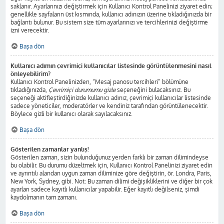
saklanır. Ayarlarınızı değiştirmek için Kullanıcı Kontrol Panelinizi ziyaret edin;
genellikle sayfaların üst kısmında, kullanıcı adınızın üzerine tıkladığınızda bir
bağlantı bulunur. Bu sistem size tüm ayarlarınızı ve tercihlerinizi değiştirme
izni verecektir.
Başa dön
Kullanıcı adımın çevrimiçi kullanıcılar listesinde görüntülenmesini nasıl
önleyebilirim?
Kullanıcı Kontrol Panelinizden, “Mesaj panosu tercihleri” bölümüne
tıkladığınızda,
Çevrimiçi durumumu gizle
seçeneğini bulacaksınız. Bu
seçeneği aktifleştirdiğinizde kullanıcı adınız, çevrimiçi kullanıcılar listesinde
sadece yöneticiler, moderatörler ve kendiniz tarafından görüntülenecektir.
Böylece gizli bir kullanıcı olarak sayılacaksınız.
Başa dön
Gösterilen zamanlar yanlış!
Gösterilen zaman, sizin bulunduğunuz yerden farklı bir zaman dilimindeyse
bu olabilir. Bu durumu düzeltmek için, Kullanıcı Kontrol Panelinizi ziyaret edin
ve ayrıntılı alandan uygun zaman diliminize göre değiştirin, ör. Londra, Paris,
New York, Sydney, gibi. Not: Bu zaman dilimi değişikliklerini ve diğer bir çok
ayarları sadece kayıtlı kullanıcılar yapabilir. Eğer kayıtlı değilseniz, şimdi
kaydolmanın tam zamanı.
Başa dön