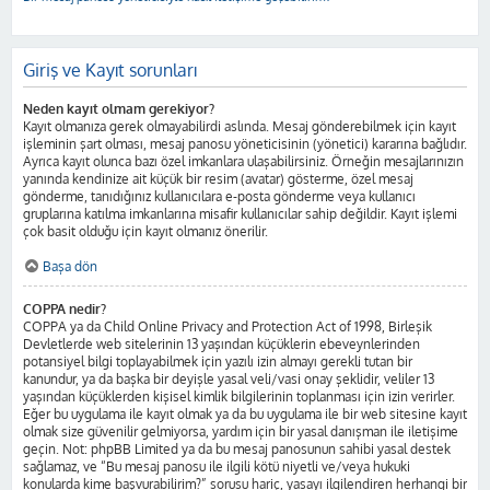
Giriş ve Kayıt sorunları
Neden kayıt olmam gerekiyor?
Kayıt olmanıza gerek olmayabilirdi aslında. Mesaj gönderebilmek için kayıt
işleminin şart olması, mesaj panosu yöneticisinin (yönetici) kararına bağlıdır.
Ayrıca kayıt olunca bazı özel imkanlara ulaşabilirsiniz. Örneğin mesajlarınızın
yanında kendinize ait küçük bir resim (avatar) gösterme, özel mesaj
gönderme, tanıdığınız kullanıcılara e-posta gönderme veya kullanıcı
gruplarına katılma imkanlarına misafir kullanıcılar sahip değildir. Kayıt işlemi
çok basit olduğu için kayıt olmanız önerilir.
Başa dön
COPPA nedir?
COPPA ya da Child Online Privacy and Protection Act of 1998, Birleşik
Devletlerde web sitelerinin 13 yaşından küçüklerin ebeveynlerinden
potansiyel bilgi toplayabilmek için yazılı izin almayı gerekli tutan bir
kanundur, ya da başka bir deyişle yasal veli/vasi onay şeklidir, veliler 13
yaşından küçüklerden kişisel kimlik bilgilerinin toplanması için izin verirler.
Eğer bu uygulama ile kayıt olmak ya da bu uygulama ile bir web sitesine kayıt
olmak size güvenilir gelmiyorsa, yardım için bir yasal danışman ile iletişime
geçin. Not: phpBB Limited ya da bu mesaj panosunun sahibi yasal destek
sağlamaz, ve “Bu mesaj panosu ile ilgili kötü niyetli ve/veya hukuki
konularda kime başvurabilirim?” sorusu hariç, yasayı ilgilendiren herhangi bir