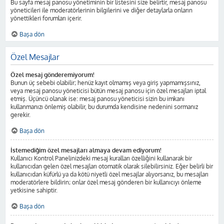
Bu sayfa mesaj panosu yönetiminin bir listesini size belirtir, mesaj panosu
yöneticileri ile moderatörlerinin bilgilerini ve diğer detaylarla onların
yönettikleri forumları içerir.
Başa dön
Özel Mesajlar
Özel mesaj gönderemiyorum!
Bunun üç sebebi olabilir; henüz kayıt olmamış veya giriş yapmamışsınız,
veya mesaj panosu yöneticisi bütün mesaj panosu için özel mesajları iptal
etmiş. Üçüncü olanak ise: mesaj panosu yöneticisi sizin bu imkanı
kullanmanızı önlemiş olabilir, bu durumda kendisine nedenini sormanız
gerekir.
Başa dön
İstemediğim özel mesajları almaya devam ediyorum!
Kullanıcı Kontrol Panelinizdeki mesaj kuralları özelliğini kullanarak bir
kullanıcıdan gelen özel mesajları otomatik olarak silebilirsiniz. Eğer belirli bir
kullanıcıdan küfürlü ya da kötü niyetli özel mesajlar alıyorsanız, bu mesajları
moderatörlere bildirin; onlar özel mesaj gönderen bir kullanıcıyı önleme
yetkisine sahiptir.
Başa dön