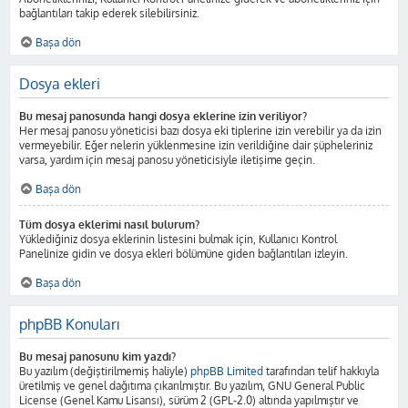
bağlantıları takip ederek silebilirsiniz.
Başa dön
Dosya ekleri
Bu mesaj panosunda hangi dosya eklerine izin veriliyor?
Her mesaj panosu yöneticisi bazı dosya eki tiplerine izin verebilir ya da izin
vermeyebilir. Eğer nelerin yüklenmesine izin verildiğine dair şüpheleriniz
varsa, yardım için mesaj panosu yöneticisiyle iletişime geçin.
Başa dön
Tüm dosya eklerimi nasıl bulurum?
Yüklediğiniz dosya eklerinin listesini bulmak için, Kullanıcı Kontrol
Panelinize gidin ve dosya ekleri bölümüne giden bağlantıları izleyin.
Başa dön
phpBB Konuları
Bu mesaj panosunu kim yazdı?
Bu yazılım (değiştirilmemiş haliyle)
phpBB Limited
tarafından telif hakkıyla
üretilmiş ve genel dağıtıma çıkarılmıştır. Bu yazılım, GNU General Public
License (Genel Kamu Lisansı), sürüm 2 (GPL-2.0) altında yapılmıştır ve