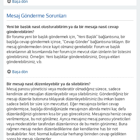
Başa dön
Mesaj Gönderme Sorunları
Yeni bir başlık nasıl oluşturabilirim ya da bir mesaja nasıl cevap
gönderebilirim?
Bir foruma yeni bir başlık göndermek için, "Yeni Başlık" bağlantısına, bir
başlığa cevap göndermek içinse, "Cevap Gönder" bağlantısına tıklayın. Bir
mesaj göndermeden önce kayıt olmanız gerekebilir. Forum ve başlık
ekranlarının alt kısımlarında her forum için mevcut olan izinlerin bir listesini
görebilirsiniz. Örneğin: Yeni başlıklar gönderebilirsiniz, Dosya ekleri
gönderebilirsiniz, v.b.
Başa dön
Bir mesajı nasıl düzenleyebilir ya da silebilirim?
Mesaj panosu yöneticisi veya moderatör olmadığınız sürece, sadece
kendinize ait mesajları düzenleyebilir veya silebilirsiniz. Gönderdiğiniz bir
mesajı düzenle butonuna tıklayarak düzenleyebilirsiniz (bu imkan bazen
sadece belirli bir süre için mevcuttur). Eğer mesajınıza birileri cevap
göndermişse, başlığa döndüğünüzde mesajınızın altında metni kaç defa
düzenlediğinizi gösteren kısa bir yazı göreceksiniz. Mesajınıza henüz cevap
verilmemişse, bu not görülmez. Ayrıca mesajınız mesaj panosu yöneticileri
veya moderatörler tarafından düzenlenince de bu metin görünmez. Buna
rağmen mesajı neden düzenlediklerine dair kendilerine has bir not
bırakabilirler. Not: Normal kullanıcılar herhangi birinden cevap geldikten
sonra bir mesajı silemezler.