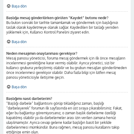
Başa dön
Başlığa mesaj gönderilirken görülen “Kaydet” butonu nedir?
Bu buton sonraki bir tarihte tamamlamak ve göndermek için başlığınızı
taslak olarak kaydetmeye olanak sağlar. Kaydedilen bir taslağı yeniden
yüklemek için, Kullanıcı Kontrol Panelini ziyaret edin.
Başa dön
Neden mesajımın onaylanması gerekiyor?
Mesaj panosu yöneticisi, foruma mesaj göndermek için ilk önce mesajların
incelenmesi gerektiğine karar vermiş olabilir. Ayrıca yönetici, sizi bir
kullanıcı grubuna yerleştirmiş olabilir ve bu grubun mesajları gönderilmeden
önce incelenmesi gerekiyor olabilir. Daha fazla bilgi için lütfen mesaj
panosu yöneticisiyle iletişime geçin.
Başa dön
Başlığımı nasıl darbelerim?
“Başlığı darbele” bağlantısını görüp tıkladığınız zaman, başlığı
“darbeleyerek” forumun ilk sayfasında en üst sıraya çıkarabilirsiniz. Fakat,
eğer bu bağlantıyı göremiyorsanız, o zaman başlık darbeleme özelliği
kapatılmış olabilir ya da darbelemeler arası izin verilen zamana henüz
ulaşılmamıştır. Ayrıca cevap gelene kadar başlığın basit bir şekilde
darbelenmesi mümkündür. Buna rağmen, mesaj panosu kurallarını takip
ettiğinize emin olun.