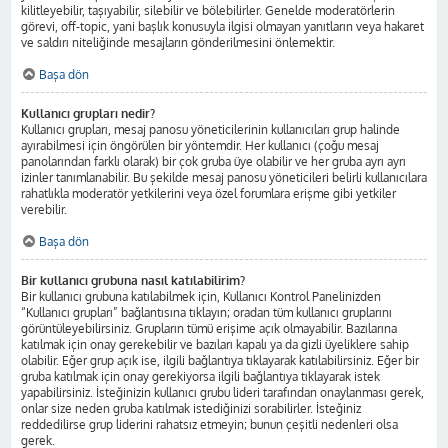
kilitleyebilir, taşıyabilir, silebilir ve bölebilirler. Genelde moderatörlerin
görevi, off-topic, yani başlık konusuyla ilgisi olmayan yanıtların veya hakaret
ve saldırı niteliğinde mesajların gönderilmesini önlemektir.
Başa dön
Kullanıcı grupları nedir?
Kullanıcı grupları, mesaj panosu yöneticilerinin kullanıcıları grup halinde
ayırabilmesi için öngörülen bir yöntemdir. Her kullanıcı (çoğu mesaj
panolarından farklı olarak) bir çok gruba üye olabilir ve her gruba ayrı ayrı
izinler tanımlanabilir. Bu şekilde mesaj panosu yöneticileri belirli kullanıcılara
rahatlıkla moderatör yetkilerini veya özel forumlara erişme gibi yetkiler
verebilir.
Başa dön
Bir kullanıcı grubuna nasıl katılabilirim?
Bir kullanıcı grubuna katılabilmek için, Kullanıcı Kontrol Panelinizden
“Kullanıcı grupları” bağlantısına tıklayın; oradan tüm kullanıcı gruplarını
görüntüleyebilirsiniz. Grupların tümü erişime açık olmayabilir. Bazılarına
katılmak için onay gerekebilir ve bazıları kapalı ya da gizli üyeliklere sahip
olabilir. Eğer grup açık ise, ilgili bağlantıya tıklayarak katılabilirsiniz. Eğer bir
gruba katılmak için onay gerekiyorsa ilgili bağlantıya tıklayarak istek
yapabilirsiniz. İsteğinizin kullanıcı grubu lideri tarafından onaylanması gerek,
onlar size neden gruba katılmak istediğinizi sorabilirler. İsteğiniz
reddedilirse grup liderini rahatsız etmeyin; bunun çeşitli nedenleri olsa
gerek.