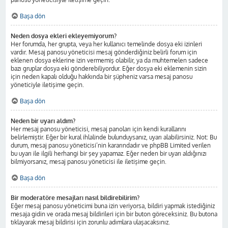
Başa dön
Neden dosya ekleri ekleyemiyorum?
Her forumda, her grupta, veya her kullanıcı temelinde dosya eki izinleri
vardır. Mesaj panosu yöneticisi mesaj gönderdiğiniz belirli forum için
eklenen dosya eklerine izin vermemiş olabilir, ya da muhtemelen sadece
bazı gruplar dosya eki gönderebiliyordur. Eğer dosya eki eklemenin sizin
için neden kapalı olduğu hakkında bir şüpheniz varsa mesaj panosu
yöneticiyle iletişime geçin.
Başa dön
Neden bir uyarı aldım?
Her mesaj panosu yöneticisi, mesaj panoları için kendi kurallarını
belirlemiştir. Eğer bir kural ihlalinde bulunduysanız, uyarı alabilirsiniz. Not: Bu
durum, mesaj panosu yöneticisi’nin kararındadır ve phpBB Limited verilen
bu uyarı ile ilgili herhangi bir şey yapamaz. Eğer neden bir uyarı aldığınızı
bilmiyorsanız, mesaj panosu yöneticisi ile iletişime geçin.
Başa dön
Bir moderatöre mesajları nasıl bildirebilirim?
Eğer mesaj panosu yöneticimi buna izin veriyorsa, bildiri yapmak istediğiniz
mesaja gidin ve orada mesaj bildirileri için bir buton göreceksiniz. Bu butona
tıklayarak mesaj bildirisi için zorunlu adımlara ulaşacaksınız.