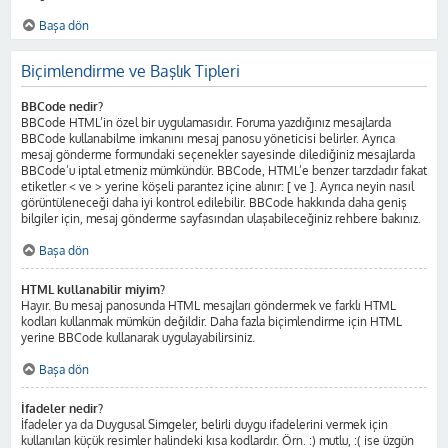
Başa dön
Biçimlendirme ve Başlık Tipleri
BBCode nedir?
BBCode HTML’in özel bir uygulamasıdır. Foruma yazdığınız mesajlarda
BBCode kullanabilme imkanını mesaj panosu yöneticisi belirler. Ayrıca
mesaj gönderme formundaki seçenekler sayesinde dilediğiniz mesajlarda
BBCode’u iptal etmeniz mümkündür. BBCode, HTML’e benzer tarzdadır fakat
etiketler < ve > yerine köşeli parantez içine alınır: [ ve ]. Ayrıca neyin nasıl
görüntüleneceği daha iyi kontrol edilebilir. BBCode hakkında daha geniş
bilgiler için, mesaj gönderme sayfasından ulaşabileceğiniz rehbere bakınız.
Başa dön
HTML kullanabilir miyim?
Hayır. Bu mesaj panosunda HTML mesajları göndermek ve farklı HTML
kodları kullanmak mümkün değildir. Daha fazla biçimlendirme için HTML
yerine BBCode kullanarak uygulayabilirsiniz.
Başa dön
İfadeler nedir?
İfadeler ya da Duygusal Simgeler, belirli duygu ifadelerini vermek için
kullanılan küçük resimler halindeki kısa kodlardır. Örn. :) mutlu, :( ise üzgün