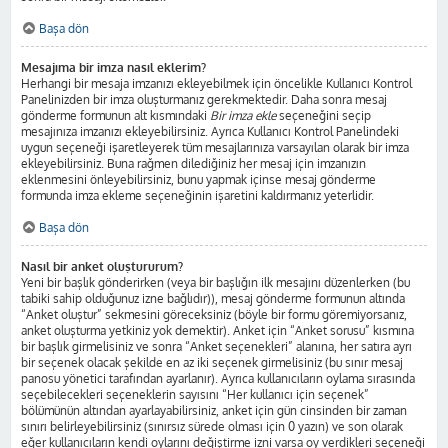
Başa dön
Mesajıma bir imza nasıl eklerim?
Herhangi bir mesaja imzanızı ekleyebilmek için öncelikle Kullanıcı Kontrol
Panelinizden bir imza oluşturmanız gerekmektedir. Daha sonra mesaj
gönderme formunun alt kısmındaki
Bir imza ekle
seçeneğini seçip
mesajınıza imzanızı ekleyebilirsiniz. Ayrıca Kullanıcı Kontrol Panelindeki
uygun seçeneği işaretleyerek tüm mesajlarınıza varsayılan olarak bir imza
ekleyebilirsiniz. Buna rağmen dilediğiniz her mesaj için imzanızın
eklenmesini önleyebilirsiniz, bunu yapmak içinse mesaj gönderme
formunda imza ekleme seçeneğinin işaretini kaldırmanız yeterlidir.
Başa dön
Nasıl bir anket oluştururum?
Yeni bir başlık gönderirken (veya bir başlığın ilk mesajını düzenlerken (bu
tabiki sahip olduğunuz izne bağlıdır)), mesaj gönderme formunun altında
“Anket oluştur” sekmesini göreceksiniz (böyle bir formu göremiyorsanız,
anket oluşturma yetkiniz yok demektir). Anket için “Anket sorusu” kısmına
bir başlık girmelisiniz ve sonra “Anket seçenekleri” alanına, her satıra ayrı
bir seçenek olacak şekilde en az iki seçenek girmelisiniz (bu sınır mesaj
panosu yönetici tarafından ayarlanır). Ayrıca kullanıcıların oylama sırasında
seçebilecekleri seçeneklerin sayısını “Her kullanıcı için seçenek”
bölümünün altından ayarlayabilirsiniz, anket için gün cinsinden bir zaman
sınırı belirleyebilirsiniz (sınırsız sürede olması için 0 yazın) ve son olarak
eğer kullanıcıların kendi oylarını değiştirme izni varsa oy verdikleri seçeneği