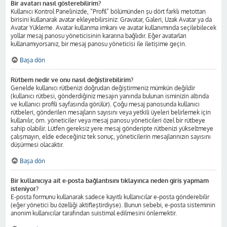
Bir avatarı nasıl gösterebilirim?
Kullanıcı Kontrol Panelinizde, “Profil” bölümünden şu dört farklı metottan
birisini kullanarak avatar ekleyebilirsiniz: Gravatar, Galeri, Uzak Avatar ya da
Avatar Yükleme. Avatar kullanma imkanı ve avatar kullanımında seçilebilecek
yollar mesaj panosu yöneticisinin kararına bağlıdır. Eğer avatarları
kullanamıyorsanız, bir mesaj panosu yöneticisi ile iletişime geçin.
Başa dön
Rütbem nedir ve onu nasıl değiştirebilirim?
Genelde kullanıcı rütbenizi doğrudan değiştirmeniz mümkün değildir
(kullanıcı rütbesi, gönderdiğiniz mesajın yanında bulunan isminizin altında
ve kullanıcı profili sayfasında görülür). Çoğu mesaj panosunda kullanıcı
rütbeleri, gönderilen mesajların sayısını veya yetkili üyeleri belirlemek için
kullanılır, örn. yöneticiler veya mesaj panosu yöneticileri özel bir rütbeye
sahip olabilir. Lütfen gereksiz yere mesaj gönderipte rütbenizi yükseltmeye
çalışmayın, elde edeceğiniz tek sonuç, yöneticilerin mesajlarınızın sayısını
düşürmesi olacaktır.
Başa dön
Bir kullanıcıya ait e-posta bağlantısını tıklayınca neden giriş yapmam
isteniyor?
E-posta formunu kullanarak sadece kayıtlı kullanıcılar e-posta gönderebilir
(eğer yönetici bu özelliği aktifleştirdiyse). Bunun sebebi, e-posta sisteminin
anonim kullanıcılar tarafından suistimal edilmesini önlemektir.