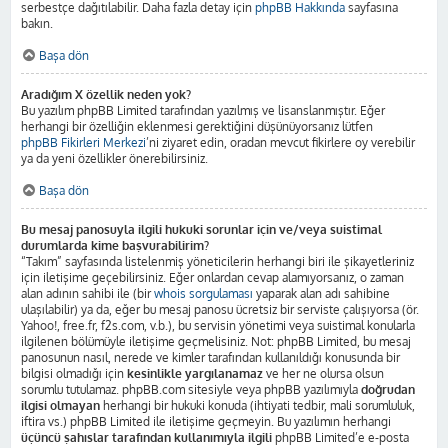
serbestçe dağıtılabilir. Daha fazla detay için
phpBB Hakkında
sayfasına
bakın.
Başa dön
Aradığım X özellik neden yok?
Bu yazılım phpBB Limited tarafından yazılmış ve lisanslanmıştır. Eğer
herhangi bir özelliğin eklenmesi gerektiğini düşünüyorsanız lütfen
phpBB Fikirleri Merkezi
’ni ziyaret edin, oradan mevcut fikirlere oy verebilir
ya da yeni özellikler önerebilirsiniz.
Başa dön
Bu mesaj panosuyla ilgili hukuki sorunlar için ve/veya suistimal
durumlarda kime başvurabilirim?
“Takım” sayfasında listelenmiş yöneticilerin herhangi biri ile şikayetleriniz
için iletişime geçebilirsiniz. Eğer onlardan cevap alamıyorsanız, o zaman
alan adının sahibi ile (bir
whois sorgulaması
yaparak alan adı sahibine
ulaşılabilir) ya da, eğer bu mesaj panosu ücretsiz bir serviste çalışıyorsa (ör.
Yahoo!, free.fr, f2s.com, v.b.), bu servisin yönetimi veya suistimal konularla
ilgilenen bölümüyle iletişime geçmelisiniz. Not: phpBB Limited, bu mesaj
panosunun nasıl, nerede ve kimler tarafından kullanıldığı konusunda bir
bilgisi olmadığı için
kesinlikle yargılanamaz
ve her ne olursa olsun
sorumlu tutulamaz. phpBB.com sitesiyle veya phpBB yazılımıyla
doğrudan
ilgisi olmayan
herhangi bir hukuki konuda (ihtiyati tedbir, mali sorumluluk,
iftira vs.) phpBB Limited ile iletişime geçmeyin. Bu yazılımın herhangi
üçüncü şahıslar tarafından kullanımıyla ilgili
phpBB Limited’e e-posta