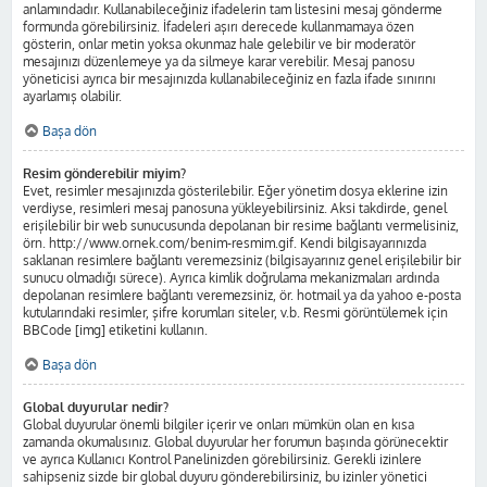
anlamındadır. Kullanabileceğiniz ifadelerin tam listesini mesaj gönderme
formunda görebilirsiniz. İfadeleri aşırı derecede kullanmamaya özen
gösterin, onlar metin yoksa okunmaz hale gelebilir ve bir moderatör
mesajınızı düzenlemeye ya da silmeye karar verebilir. Mesaj panosu
yöneticisi ayrıca bir mesajınızda kullanabileceğiniz en fazla ifade sınırını
ayarlamış olabilir.
Başa dön
Resim gönderebilir miyim?
Evet, resimler mesajınızda gösterilebilir. Eğer yönetim dosya eklerine izin
verdiyse, resimleri mesaj panosuna yükleyebilirsiniz. Aksi takdirde, genel
erişilebilir bir web sunucusunda depolanan bir resime bağlantı vermelisiniz,
örn. http://www.ornek.com/benim-resmim.gif. Kendi bilgisayarınızda
saklanan resimlere bağlantı veremezsiniz (bilgisayarınız genel erişilebilir bir
sunucu olmadığı sürece). Ayrıca kimlik doğrulama mekanizmaları ardında
depolanan resimlere bağlantı veremezsiniz, ör. hotmail ya da yahoo e-posta
kutularındaki resimler, şifre korumları siteler, v.b. Resmi görüntülemek için
BBCode [img] etiketini kullanın.
Başa dön
Global duyurular nedir?
Global duyurular önemli bilgiler içerir ve onları mümkün olan en kısa
zamanda okumalısınız. Global duyurular her forumun başında görünecektir
ve ayrıca Kullanıcı Kontrol Panelinizden görebilirsiniz. Gerekli izinlere
sahipseniz sizde bir global duyuru gönderebilirsiniz, bu izinler yönetici