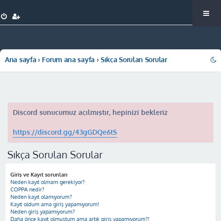
Ana sayfa
Forum ana sayfa
Sıkça Sorulan Sorular
Discord sunucumuz açılmıştır, hepinizi bekleriz
https://discord.gg/43gGDQe6tS
Sıkça Sorulan Sorular
Giriş ve Kayıt sorunları
Neden kayıt olmam gerekiyor?
COPPA nedir?
Neden kayıt olamıyorum?
Kayıt oldum ama giriş yapamıyorum!
Neden giriş yapamıyorum?
Daha önce kayıt olmuştum ama artık giriş yapamıyorum?!