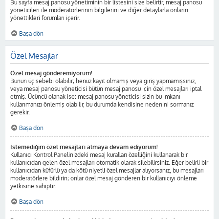
Bu sayfa mesaj panosu yönetiminin bir listesini size belirtir, mesaj panosu
yöneticileri ile moderatörlerinin bilgilerini ve diğer detaylarla onların
yönettikleri forumları içerir.
Başa dön
Özel Mesajlar
Özel mesaj gönderemiyorum!
Bunun üç sebebi olabilir; henüz kayıt olmamış veya giriş yapmamışsınız,
veya mesaj panosu yöneticisi bütün mesaj panosu için özel mesajları iptal
etmiş. Üçüncü olanak ise: mesaj panosu yöneticisi sizin bu imkanı
kullanmanızı önlemiş olabilir, bu durumda kendisine nedenini sormanız
gerekir.
Başa dön
İstemediğim özel mesajları almaya devam ediyorum!
Kullanıcı Kontrol Panelinizdeki mesaj kuralları özelliğini kullanarak bir
kullanıcıdan gelen özel mesajları otomatik olarak silebilirsiniz. Eğer belirli bir
kullanıcıdan küfürlü ya da kötü niyetli özel mesajlar alıyorsanız, bu mesajları
moderatörlere bildirin; onlar özel mesaj gönderen bir kullanıcıyı önleme
yetkisine sahiptir.
Başa dön