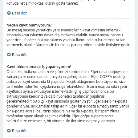
konuda iletişim noktası olarak gösterilemez.
Başa dön
Neden kayıt olamıyorum?
Bir mesaj panosu yöneticisi yeni ziyaretçilerin kayıt olmasını önlemek
amacıyla kayıt işlemini devre dışı bırakmış olabilir. Ayrıca mesaj panosu
yöneticisi IP adresinizi yasaklamış ya da kullanıcı adınızı kullanmanıza izin
vermemiş olabilir. Yardım için bir mesaj panosu yöneticisiyle iletişime geçin.
Başa dön
Kayıt oldum ama giriş yapamıyorum!
Öncelikle, kullanıcı adınızı ve şifrenizi kontrol edin. Eğer onlar doğruysa, o
zaman şu iki durumdan biri meydana gelmiş olabilir. Eğer COPPA desteği
açıksa ve kayıt sırasında 13 yaşından küçük olduğunuzu belirttiyseniz, size
tarif edilen işlemleri uygulamanız gerekmektedir. Bazı mesaj panoları yeni
kayıtlarda ayrıca aktivasyon istemektedir, giriş yapmadan önce bu
aktivasyonun kendiniz ya da bir yönetici tarafından yapılması
gerekmektedir; bu bilgi kayıt sırasında gösterilmiştir. Eğer size bir e-posta
gönderildiyse, açıklamaları takip edin. Eğer bir e-posta almadıysanız, yanlış
bir e-posta adresi belirtmiş olabilirsiniz ya da e-posta, bir spam filtresi
tarafından spam olarak seçilmiş olabilir. Eğer doğru e-posta adresi
belirttiğinize eminseniz, bir yönetici ile iletişime geçmeyi deneyin.
Başa dön