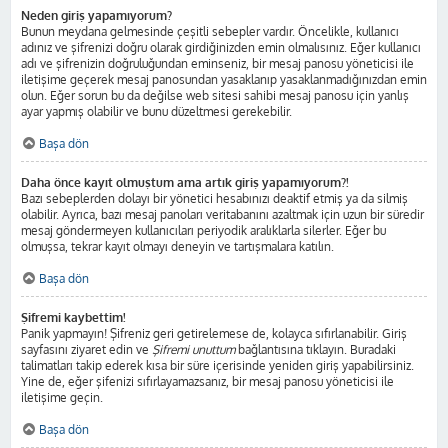
Neden giriş yapamıyorum?
Bunun meydana gelmesinde çeşitli sebepler vardır. Öncelikle, kullanıcı
adınız ve şifrenizi doğru olarak girdiğinizden emin olmalısınız. Eğer kullanıcı
adı ve şifrenizin doğruluğundan eminseniz, bir mesaj panosu yöneticisi ile
iletişime geçerek mesaj panosundan yasaklanıp yasaklanmadığınızdan emin
olun. Eğer sorun bu da değilse web sitesi sahibi mesaj panosu için yanlış
ayar yapmış olabilir ve bunu düzeltmesi gerekebilir.
Başa dön
Daha önce kayıt olmuştum ama artık giriş yapamıyorum?!
Bazı sebeplerden dolayı bir yönetici hesabınızı deaktif etmiş ya da silmiş
olabilir. Ayrıca, bazı mesaj panoları veritabanını azaltmak için uzun bir süredir
mesaj göndermeyen kullanıcıları periyodik aralıklarla silerler. Eğer bu
olmuşsa, tekrar kayıt olmayı deneyin ve tartışmalara katılın.
Başa dön
Şifremi kaybettim!
Panik yapmayın! Şifreniz geri getirelemese de, kolayca sıfırlanabilir. Giriş
sayfasını ziyaret edin ve
Şifremi unuttum
bağlantısına tıklayın. Buradaki
talimatları takip ederek kısa bir süre içerisinde yeniden giriş yapabilirsiniz.
Yine de, eğer şifenizi sıfırlayamazsanız, bir mesaj panosu yöneticisi ile
iletişime geçin.
Başa dön