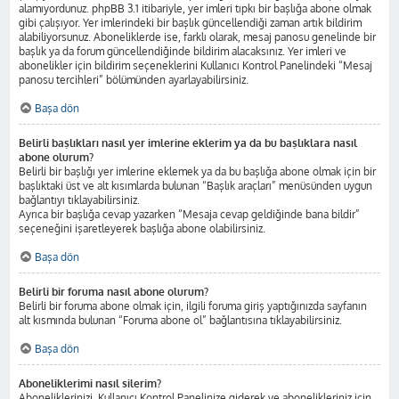
alamıyordunuz. phpBB 3.1 itibariyle, yer imleri tıpkı bir başlığa abone olmak
gibi çalışıyor. Yer imlerindeki bir başlık güncellendiği zaman artık bildirim
alabiliyorsunuz. Aboneliklerde ise, farklı olarak, mesaj panosu genelinde bir
başlık ya da forum güncellendiğinde bildirim alacaksınız. Yer imleri ve
abonelikler için bildirim seçeneklerini Kullanıcı Kontrol Panelindeki “Mesaj
panosu tercihleri” bölümünden ayarlayabilirsiniz.
Başa dön
Belirli başlıkları nasıl yer imlerine eklerim ya da bu başlıklara nasıl
abone olurum?
Belirli bir başlığı yer imlerine eklemek ya da bu başlığa abone olmak için bir
başlıktaki üst ve alt kısımlarda bulunan “Başlık araçları” menüsünden uygun
bağlantıyı tıklayabilirsiniz.
Ayrıca bir başlığa cevap yazarken “Mesaja cevap geldiğinde bana bildir”
seçeneğini işaretleyerek başlığa abone olabilirsiniz.
Başa dön
Belirli bir foruma nasıl abone olurum?
Belirli bir foruma abone olmak için, ilgili foruma giriş yaptığınızda sayfanın
alt kısmında bulunan “Foruma abone ol” bağlantısına tıklayabilirsiniz.
Başa dön
Aboneliklerimi nasıl silerim?
Aboneliklerinizi, Kullanıcı Kontrol Panelinize giderek ve abonelikleriniz için