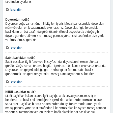
tarafından ayarlanır.
Başa dön
Duyurular nedir?
Duyurular çoğu zaman önemli bilgileri içerir. Mesaj panosundaki duyuruları
mümkün olan en kısa zamanda okumalısınız. Duyurular, ilgili forumdaki
başlıkların en üst tarafında görüntülenir. Global duyurularda olduğu gibi,
duyuru gönderebilmeniz için mesaj panosu yöneticisi tarafından size yetki
verilmiş olması gerekir.
Başa dön
Sabit başlıklar nedir?
Sabit başlıklar, ilgili forumun ilk sayfasında, duyuruların hemen altında
görülür. Çoğu zaman önemli bilgileri içerirler, mümkünse okumanızı öneririz.
Duyurular için geçerli olduğu gibi, herhangi bir foruma sabit başlık
göndermek için gereken yetkileri mesaj panosu yöneticisi belirler.
Başa dön
Kilitli başlıklar nedir?
Kilitli başlıklar, kullanıcıların ilgili başlığa artık cevap yazamaması için
belirlenir. Bir başlık kilitlendiğinde içerdikleri anketlerde otomatik olarak
sona erer. Başlıklar, bir çok nedenlerden dolayı forum moderatörü ya da
mesaj panosu yöneticisi tarafından kilitlenmiş olabilir. Ayrıca mesaj panosu
yöneticisi tarafından verilen izinlere bağlı olarak kendi başlıklarınızı