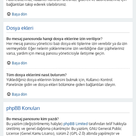
bağlantıları takip ederek silebilirsiniz.
Başa dön
Dosya ekleri
Bu mesaj panosunda hangi dosya eklerine izin veriliyor?
Her mesaj panosu yöneticisi bazı dosya eki tiplerine izin verebilir ya da izin
vermeyebilir. Eğer nelerin yüklenmesine izin verildiğine dair şüpheleriniz
varsa, yardım için mesaj panosu yöneticisiyle iletişime geçin.
Başa dön
Tüm dosya eklerimi nasıl bulurum?
Yüklediğiniz dosya eklerinin listesini bulmak için, Kullanıcı Kontrol
Panelinize gidin ve dosya ekleri bölümüne giden bağlantıları izleyin.
Başa dön
phpBB Konuları
Bu mesaj panosunu kim yazdı?
Bu yazılım (değiştirilmemiş haliyle)
phpBB Limited
tarafından telif hakkıyla
üretilmiş ve genel dağıtıma çıkarılmıştır. Bu yazılım, GNU General Public
License (Genel Kamu Lisansı), sürüm 2 (GPL-2.0) altında yapılmıştır ve