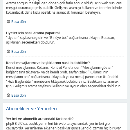
Arama sorgunuzla ilgili geri dönen çok fazla sonuç olduğu için web sunucusu
meşgul duruma geçmiş olabilir. Gelişmiş aramayı kullanın ve terimler içinde
kullanılacak daha fazla özellik ile aranacak forumları belirleyin.
Başa dön
Üyeler için nasıl arama yaparım?
“Üyeler” sayfasına gidin ve “Bir üye bul” bağlantısına tıklayın. Buradan,
açıklanan seçenekleri doldurun.
Başa dön
Kendi mesajlarımı ve başlıklarımı nasıl bulabilirim?
Kendi mesajlarınızı, Kullanıcı Kontrol Panelinden “Mesajlarımı göster”
bağlantısına tıklayarak ya da kendi profil sayfanızdaki “Kullanıcı’nın
mesajlarını ara” bağlantısına tıklayarak ya da mesaj panosunun üstündeki
“Hızlı Bağlantılar” menüsüne tıklayarak bulabilirsiniz. Başlıklarınızı aramak
için, Gelişmiş arama sayfasını kullanın ve uygun olan seçenekleri doldurun.
Başa dön
Abonelikler ve Yer imleri
Yer imi ve abonelik arasındaki fark nedir?
phpBB 3.0’da, başlık yer imleri bir web tarayıcısındaki yer imleri gibi
çalışıyordu. Yer imlerine eklenen başlıklar güncellendiği zaman hiç bir uyarı