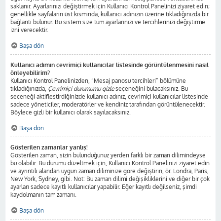
saklanır. Ayarlarınızı değiştirmek için Kullanıcı Kontrol Panelinizi ziyaret edin;
genellikle sayfaların üst kısmında, kullanıcı adınızın üzerine tıkladığınızda bir
bağlantı bulunur. Bu sistem size tüm ayarlarınızı ve tercihlerinizi değiştirme
izni verecektir.
Başa dön
Kullanıcı adımın çevrimiçi kullanıcılar listesinde görüntülenmesini nasıl
önleyebilirim?
Kullanıcı Kontrol Panelinizden, “Mesaj panosu tercihleri” bölümüne
tıkladığınızda,
Çevrimiçi durumumu gizle
seçeneğini bulacaksınız. Bu
seçeneği aktifleştirdiğinizde kullanıcı adınız, çevrimiçi kullanıcılar listesinde
sadece yöneticiler, moderatörler ve kendiniz tarafından görüntülenecektir.
Böylece gizli bir kullanıcı olarak sayılacaksınız.
Başa dön
Gösterilen zamanlar yanlış!
Gösterilen zaman, sizin bulunduğunuz yerden farklı bir zaman dilimindeyse
bu olabilir. Bu durumu düzeltmek için, Kullanıcı Kontrol Panelinizi ziyaret edin
ve ayrıntılı alandan uygun zaman diliminize göre değiştirin, ör. Londra, Paris,
New York, Sydney, gibi. Not: Bu zaman dilimi değişikliklerini ve diğer bir çok
ayarları sadece kayıtlı kullanıcılar yapabilir. Eğer kayıtlı değilseniz, şimdi
kaydolmanın tam zamanı.
Başa dön