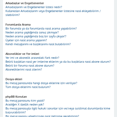
Arkadaşlar ve Engellenenler
Arkadaşlarım ve Engellenenler listesi nedir?
Kullanıcıları Arkadaşlarım veya Engellenenler listesine nasıl ekleyebilirim /
silebilirim?
Forumlarda Arama
Bir forumda ya da forumlarda nasıl arama yapabilirim?
Neden arama yaptığımda sonuç çıkmıyor?
Neden arama yaptığımda boş bir sayfa çıkıyor!?
Üyeler için nasıl arama yaparım?
Kendi mesajlarımı ve başlıklarımı nasıl bulabilirim?
Abonelikler ve Yer imleri
Yer imi ve abonelik arasındaki fark nedir?
Belirli başlıkları nasıl yer imlerine eklerim ya da bu başlıklara nasıl abone olurum?
Belirli bir foruma nasıl abone olurum?
Aboneliklerimi nasıl silerim?
Dosya ekleri
Bu mesaj panosunda hangi dosya eklerine izin veriliyor?
Tüm dosya eklerimi nasıl bulurum?
phpBB Konuları
Bu mesaj panosunu kim yazdı?
Aradığım X özellik neden yok?
Bu mesaj panosuyla ilgili hukuki sorunlar için ve/veya suistimal durumlarda kime
başvurabilirim?
Bir mesaj panosu yöneticisiyle nasıl iletişime geçebilirim?