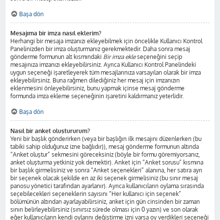
Başa dön
Mesajıma bir imza nasıl eklerim?
Herhangi bir mesaja imzanızı ekleyebilmek için öncelikle Kullanıcı Kontrol
Panelinizden bir imza oluşturmanız gerekmektedir. Daha sonra mesaj
gönderme formunun alt kısmındaki
Bir imza ekle
seçeneğini seçip
mesajınıza imzanızı ekleyebilirsiniz. Ayrıca Kullanıcı Kontrol Panelindeki
uygun seçeneği işaretleyerek tüm mesajlarınıza varsayılan olarak bir imza
ekleyebilirsiniz. Buna rağmen dilediğiniz her mesaj için imzanızın
eklenmesini önleyebilirsiniz, bunu yapmak içinse mesaj gönderme
formunda imza ekleme seçeneğinin işaretini kaldırmanız yeterlidir.
Başa dön
Nasıl bir anket oluştururum?
Yeni bir başlık gönderirken (veya bir başlığın ilk mesajını düzenlerken (bu
tabiki sahip olduğunuz izne bağlıdır)), mesaj gönderme formunun altında
“Anket oluştur” sekmesini göreceksiniz (böyle bir formu göremiyorsanız,
anket oluşturma yetkiniz yok demektir). Anket için “Anket sorusu” kısmına
bir başlık girmelisiniz ve sonra “Anket seçenekleri” alanına, her satıra ayrı
bir seçenek olacak şekilde en az iki seçenek girmelisiniz (bu sınır mesaj
panosu yönetici tarafından ayarlanır). Ayrıca kullanıcıların oylama sırasında
seçebilecekleri seçeneklerin sayısını “Her kullanıcı için seçenek”
bölümünün altından ayarlayabilirsiniz, anket için gün cinsinden bir zaman
sınırı belirleyebilirsiniz (sınırsız sürede olması için 0 yazın) ve son olarak
eğer kullanıcıların kendi oylarını değiştirme izni varsa oy verdikleri seçeneği