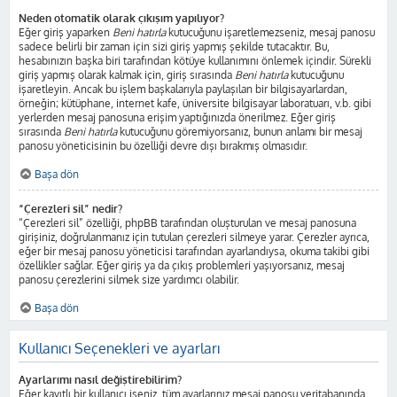
Neden otomatik olarak çıkışım yapılıyor?
Eğer giriş yaparken
Beni hatırla
kutucuğunu işaretlemezseniz, mesaj panosu
sadece belirli bir zaman için sizi giriş yapmış şekilde tutacaktır. Bu,
hesabınızın başka biri tarafından kötüye kullanımını önlemek içindir. Sürekli
giriş yapmış olarak kalmak için, giriş sırasında
Beni hatırla
kutucuğunu
işaretleyin. Ancak bu işlem başkalarıyla paylaşılan bir bilgisayarlardan,
örneğin; kütüphane, internet kafe, üniversite bilgisayar laboratuarı, v.b. gibi
yerlerden mesaj panosuna erişim yaptığınızda önerilmez. Eğer giriş
sırasında
Beni hatırla
kutucuğunu göremiyorsanız, bunun anlamı bir mesaj
panosu yöneticisinin bu özelliği devre dışı bırakmış olmasıdır.
Başa dön
“Çerezleri sil” nedir?
“Çerezleri sil” özelliği, phpBB tarafından oluşturulan ve mesaj panosuna
girişiniz, doğrulanmanız için tutulan çerezleri silmeye yarar. Çerezler ayrıca,
eğer bir mesaj panosu yöneticisi tarafından ayarlandıysa, okuma takibi gibi
özellikler sağlar. Eğer giriş ya da çıkış problemleri yaşıyorsanız, mesaj
panosu çerezlerini silmek size yardımcı olabilir.
Başa dön
Kullanıcı Seçenekleri ve ayarları
Ayarlarımı nasıl değiştirebilirim?
Eğer kayıtlı bir kullanıcı iseniz, tüm ayarlarınız mesaj panosu veritabanında