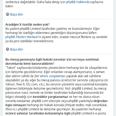
serbestçe dağıtılabilir. Daha fazla detay için
phpBB Hakkında
sayfasına
bakın.
Başa dön
Aradığım X özellik neden yok?
Bu yazılım phpBB Limited tarafından yazılmış ve lisanslanmıştır. Eğer
herhangi bir özelliğin eklenmesi gerektiğini düşünüyorsanız lütfen
phpBB Fikirleri Merkezi
’ni ziyaret edin, oradan mevcut fikirlere oy verebilir
ya da yeni özellikler önerebilirsiniz.
Başa dön
Bu mesaj panosuyla ilgili hukuki sorunlar için ve/veya suistimal
durumlarda kime başvurabilirim?
“Takım” sayfasında listelenmiş yöneticilerin herhangi biri ile şikayetleriniz
için iletişime geçebilirsiniz. Eğer onlardan cevap alamıyorsanız, o zaman
alan adının sahibi ile (bir
whois sorgulaması
yaparak alan adı sahibine
ulaşılabilir) ya da, eğer bu mesaj panosu ücretsiz bir serviste çalışıyorsa (ör.
Yahoo!, free.fr, f2s.com, v.b.), bu servisin yönetimi veya suistimal konularla
ilgilenen bölümüyle iletişime geçmelisiniz. Not: phpBB Limited, bu mesaj
panosunun nasıl, nerede ve kimler tarafından kullanıldığı konusunda bir
bilgisi olmadığı için
kesinlikle yargılanamaz
ve her ne olursa olsun
sorumlu tutulamaz. phpBB.com sitesiyle veya phpBB yazılımıyla
doğrudan
ilgisi olmayan
herhangi bir hukuki konuda (ihtiyati tedbir, mali sorumluluk,
iftira vs.) phpBB Limited ile iletişime geçmeyin. Bu yazılımın herhangi
üçüncü şahıslar tarafından kullanımıyla ilgili
phpBB Limited’e e-posta