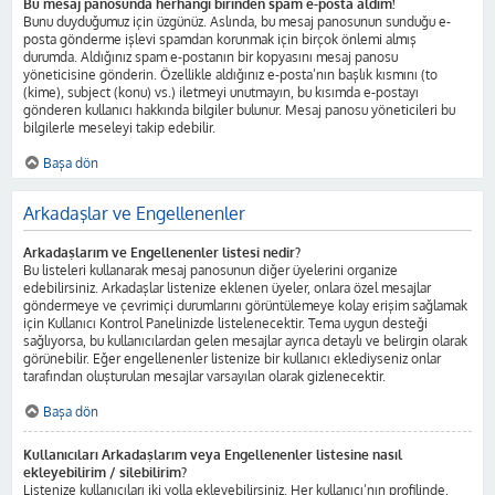
Bu mesaj panosunda herhangi birinden spam e-posta aldım!
Bunu duyduğumuz için üzgünüz. Aslında, bu mesaj panosunun sunduğu e-
posta gönderme işlevi spamdan korunmak için birçok önlemi almış
durumda. Aldığınız spam e-postanın bir kopyasını mesaj panosu
yöneticisine gönderin. Özellikle aldığınız e-posta’nın başlık kısmını (to
(kime), subject (konu) vs.) iletmeyi unutmayın, bu kısımda e-postayı
gönderen kullanıcı hakkında bilgiler bulunur. Mesaj panosu yöneticileri bu
bilgilerle meseleyi takip edebilir.
Başa dön
Arkadaşlar ve Engellenenler
Arkadaşlarım ve Engellenenler listesi nedir?
Bu listeleri kullanarak mesaj panosunun diğer üyelerini organize
edebilirsiniz. Arkadaşlar listenize eklenen üyeler, onlara özel mesajlar
göndermeye ve çevrimiçi durumlarını görüntülemeye kolay erişim sağlamak
için Kullanıcı Kontrol Panelinizde listelenecektir. Tema uygun desteği
sağlıyorsa, bu kullanıcılardan gelen mesajlar ayrıca detaylı ve belirgin olarak
görünebilir. Eğer engellenenler listenize bir kullanıcı eklediyseniz onlar
tarafından oluşturulan mesajlar varsayılan olarak gizlenecektir.
Başa dön
Kullanıcıları Arkadaşlarım veya Engellenenler listesine nasıl
ekleyebilirim / silebilirim?
Listenize kullanıcıları iki yolla ekleyebilirsiniz. Her kullanıcı’nın profilinde,