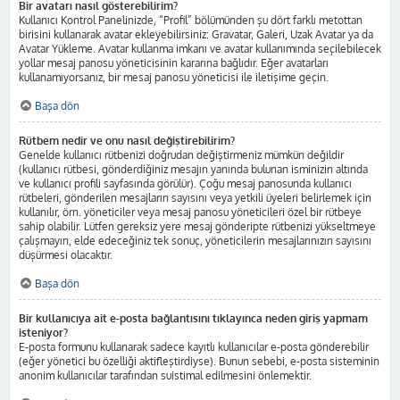
Bir avatarı nasıl gösterebilirim?
Kullanıcı Kontrol Panelinizde, “Profil” bölümünden şu dört farklı metottan
birisini kullanarak avatar ekleyebilirsiniz: Gravatar, Galeri, Uzak Avatar ya da
Avatar Yükleme. Avatar kullanma imkanı ve avatar kullanımında seçilebilecek
yollar mesaj panosu yöneticisinin kararına bağlıdır. Eğer avatarları
kullanamıyorsanız, bir mesaj panosu yöneticisi ile iletişime geçin.
Başa dön
Rütbem nedir ve onu nasıl değiştirebilirim?
Genelde kullanıcı rütbenizi doğrudan değiştirmeniz mümkün değildir
(kullanıcı rütbesi, gönderdiğiniz mesajın yanında bulunan isminizin altında
ve kullanıcı profili sayfasında görülür). Çoğu mesaj panosunda kullanıcı
rütbeleri, gönderilen mesajların sayısını veya yetkili üyeleri belirlemek için
kullanılır, örn. yöneticiler veya mesaj panosu yöneticileri özel bir rütbeye
sahip olabilir. Lütfen gereksiz yere mesaj gönderipte rütbenizi yükseltmeye
çalışmayın, elde edeceğiniz tek sonuç, yöneticilerin mesajlarınızın sayısını
düşürmesi olacaktır.
Başa dön
Bir kullanıcıya ait e-posta bağlantısını tıklayınca neden giriş yapmam
isteniyor?
E-posta formunu kullanarak sadece kayıtlı kullanıcılar e-posta gönderebilir
(eğer yönetici bu özelliği aktifleştirdiyse). Bunun sebebi, e-posta sisteminin
anonim kullanıcılar tarafından suistimal edilmesini önlemektir.