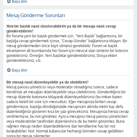
Başa dön
Mesaj Gönderme Sorunları
Yeni bir başlık nasıl oluşturabilirim ya da bir mesaja nasıl cevap
gönderebilirim?
Bir foruma yeni bir başlık göndermek için, "Yeni Başlık" bağlantısına, bir
başlığa cevap göndermek içinse, "Cevap Gönder" bağlantısına tıklayın. Bir
mesaj göndermeden önce kayıt olmanız gerekebilir. Forum ve başlık
ekranlarının alt kısımlarında her forum için mevcut olan izinlerin bir listesini
görebilirsiniz. Örneğin: Yeni başlıklar gönderebilirsiniz, Dosya ekleri
gönderebilirsiniz, v.b.
Başa dön
Bir mesajı nasıl düzenleyebilir ya da silebilirim?
Mesaj panosu yöneticisi veya moderatör olmadığınız sürece, sadece
kendinize ait mesajları düzenleyebilir veya silebilirsiniz. Gönderdiğiniz bir
mesajı düzenle butonuna tıklayarak düzenleyebilirsiniz (bu imkan bazen
sadece belirli bir süre için mevcuttur). Eğer mesajınıza birileri cevap
göndermişse, başlığa döndüğünüzde mesajınızın altında metni kaç defa
düzenlediğinizi gösteren kısa bir yazı göreceksiniz. Mesajınıza henüz cevap
verilmemişse, bu not görülmez. Ayrıca mesajınız mesaj panosu yöneticileri
veya moderatörler tarafından düzenlenince de bu metin görünmez. Buna
rağmen mesajı neden düzenlediklerine dair kendilerine has bir not
bırakabilirler. Not: Normal kullanıcılar herhangi birinden cevap geldikten
sonra bir mesajı silemezler.