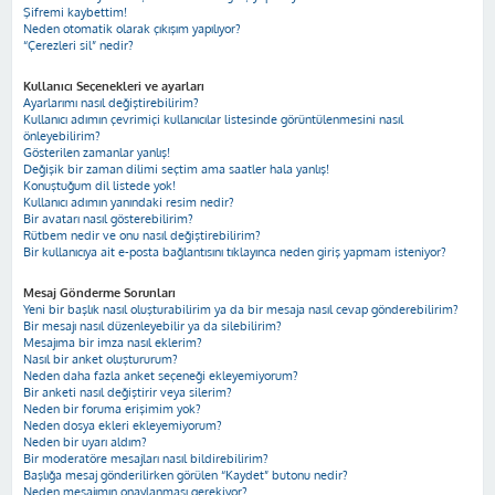
Şifremi kaybettim!
Neden otomatik olarak çıkışım yapılıyor?
“Çerezleri sil” nedir?
Kullanıcı Seçenekleri ve ayarları
Ayarlarımı nasıl değiştirebilirim?
Kullanıcı adımın çevrimiçi kullanıcılar listesinde görüntülenmesini nasıl
önleyebilirim?
Gösterilen zamanlar yanlış!
Değişik bir zaman dilimi seçtim ama saatler hala yanlış!
Konuştuğum dil listede yok!
Kullanıcı adımın yanındaki resim nedir?
Bir avatarı nasıl gösterebilirim?
Rütbem nedir ve onu nasıl değiştirebilirim?
Bir kullanıcıya ait e-posta bağlantısını tıklayınca neden giriş yapmam isteniyor?
Mesaj Gönderme Sorunları
Yeni bir başlık nasıl oluşturabilirim ya da bir mesaja nasıl cevap gönderebilirim?
Bir mesajı nasıl düzenleyebilir ya da silebilirim?
Mesajıma bir imza nasıl eklerim?
Nasıl bir anket oluştururum?
Neden daha fazla anket seçeneği ekleyemiyorum?
Bir anketi nasıl değiştirir veya silerim?
Neden bir foruma erişimim yok?
Neden dosya ekleri ekleyemiyorum?
Neden bir uyarı aldım?
Bir moderatöre mesajları nasıl bildirebilirim?
Başlığa mesaj gönderilirken görülen “Kaydet” butonu nedir?
Neden mesajımın onaylanması gerekiyor?