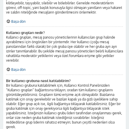
kilitleyebilir, taşıyabilir, silebilir ve bölebilirler. Genelde moderatörlerin
görevi, off-topic, yani başlık konusuyla ilgisi olmayan yanıtların veya hakaret
ve saldırı niteliğinde mesajların gönderilmesini önlemektir.
Başa dön
Kullanıcı grupları nedir?
Kullanıcı grupları, mesaj panosu yöneticilerinin kullanıcıları grup halinde
ayırabilmesi için öngörülen bir yöntemdir. Her kullanıcı (çoğu mesaj
panolarından farklı olarak) bir çok gruba üye olabilir ve her gruba ayrı ayrı
izinler tanımlanabilir. Bu şekilde mesaj panosu yöneticileri belirli kullanıcılara
rahatlıkla moderatör yetkilerini veya özel forumlara erişme gibi yetkiler
verebilir.
Başa dön
Bir kullanıcı grubuna nasıl katılabilirim?
Bir kullanıcı grubuna katılabilmek için, Kullanıcı Kontrol Panelinizden
“Kullanıcı grupları” bağlantısına tıklayın; oradan tüm kullanıcı gruplarını
görüntüleyebilirsiniz. Grupların tümü erişime açık olmayabilir. Bazılarına
katılmak için onay gerekebilir ve bazıları kapalı ya da gizli üyeliklere sahip
olabilir. Eğer grup açık ise, ilgili bağlantıya tıklayarak katılabilirsiniz. Eğer bir
gruba katılmak için onay gerekiyorsa ilgili bağlantıya tıklayarak istek
yapabilirsiniz. İsteğinizin kullanıcı grubu lideri tarafından onaylanması gerek,
onlar size neden gruba katılmak istediğinizi sorabilirler. İsteğiniz
reddedilirse grup liderini rahatsız etmeyin; bunun çeşitli nedenleri olsa
gerek.