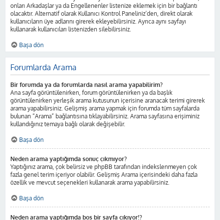
onları Arkadaşlar ya da Engellenenler listenize eklemek için bir bağlantı
olacaktır. Alternatif olarak Kullanıcı Kontrol Paneliniz’den, direkt olarak
kullanıcıların üye adlarını girerek ekleyebilirsiniz. Ayrıca aynı sayfayı
kullanarak kullanıcıları listenizden silebilirsiniz.
Başa dön
Forumlarda Arama
Bir forumda ya da forumlarda nasıl arama yapabilirim?
Ana sayfa görüntülenirken, forum görüntülenirken ya da başlık
görüntülenirken yerleşik arama kutusunun içerisine aranacak terimi girerek
arama yapabilirsiniz. Gelişmiş arama yapmak için forumda tüm sayfalarda
bulunan “Arama” bağlantısına tıklayabilirsiniz. Arama sayfasına erişiminiz
kullandığınız temaya bağlı olarak değişebilir.
Başa dön
Neden arama yaptığımda sonuç çıkmıyor?
Yaptığınız arama, çok belirsiz ve phpBB tarafından indekslenmeyen çok
fazla genel terim içeriyor olabilir. Gelişmiş Arama içerisindeki daha fazla
özellik ve mevcut seçenekleri kullanarak arama yapabilirsiniz.
Başa dön
Neden arama yaptığımda boş bir sayfa çıkıyor!?