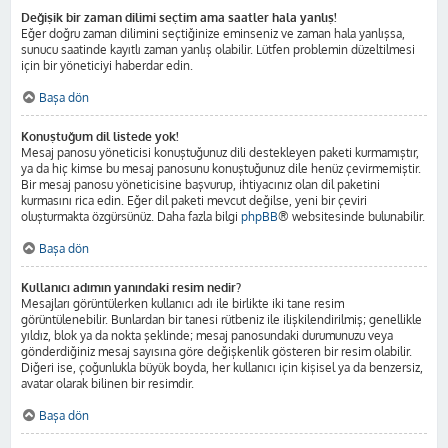
Değişik bir zaman dilimi seçtim ama saatler hala yanlış!
Eğer doğru zaman dilimini seçtiğinize eminseniz ve zaman hala yanlışsa,
sunucu saatinde kayıtlı zaman yanlış olabilir. Lütfen problemin düzeltilmesi
için bir yöneticiyi haberdar edin.
Başa dön
Konuştuğum dil listede yok!
Mesaj panosu yöneticisi konuştuğunuz dili destekleyen paketi kurmamıştır,
ya da hiç kimse bu mesaj panosunu konuştuğunuz dile henüz çevirmemiştir.
Bir mesaj panosu yöneticisine başvurup, ihtiyacınız olan dil paketini
kurmasını rica edin. Eğer dil paketi mevcut değilse, yeni bir çeviri
oluşturmakta özgürsünüz. Daha fazla bilgi
phpBB
® websitesinde bulunabilir.
Başa dön
Kullanıcı adımın yanındaki resim nedir?
Mesajları görüntülerken kullanıcı adı ile birlikte iki tane resim
görüntülenebilir. Bunlardan bir tanesi rütbeniz ile ilişkilendirilmiş; genellikle
yıldız, blok ya da nokta şeklinde; mesaj panosundaki durumunuzu veya
gönderdiğiniz mesaj sayısına göre değişkenlik gösteren bir resim olabilir.
Diğeri ise, çoğunlukla büyük boyda, her kullanıcı için kişisel ya da benzersiz,
avatar olarak bilinen bir resimdir.
Başa dön