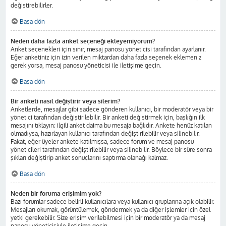
değiştirebilirler.
Başa dön
Neden daha fazla anket seçeneği ekleyemiyorum?
Anket seçenekleri için sınır, mesaj panosu yöneticisi tarafından ayarlanır.
Eğer anketiniz için izin verilen miktardan daha fazla seçenek eklemeniz
gerekiyorsa, mesaj panosu yöneticisi ile iletişime geçin.
Başa dön
Bir anketi nasıl değiştirir veya silerim?
Anketlerde, mesajlar gibi sadece gönderen kullanıcı, bir moderatör veya bir
yönetici tarafından değiştirilebilir. Bir anketi değiştirmek için, başlığın ilk
mesajını tıklayın; ilgili anket daima bu mesaja bağlıdır. Ankete henüz katılan
olmadıysa, hazırlayan kullanıcı tarafından değiştirilebilir veya silinebilir.
Fakat, eğer üyeler ankete katılmışsa, sadece forum ve mesaj panosu
yöneticileri tarafından değiştirilebilir veya silinebilir. Böylece bir süre sonra
şıkları değiştirip anket sonuçlarını saptırma olanağı kalmaz.
Başa dön
Neden bir foruma erişimim yok?
Bazı forumlar sadece belirli kullanıcılara veya kullanıcı gruplarına açık olabilir.
Mesajları okumak, görüntülemek, göndermek ya da diğer işlemler için özel
yetki gerekebilir. Size erişim verilebilmesi için bir moderatör ya da mesaj
panosu yöneticisiyle iletişime geçin.