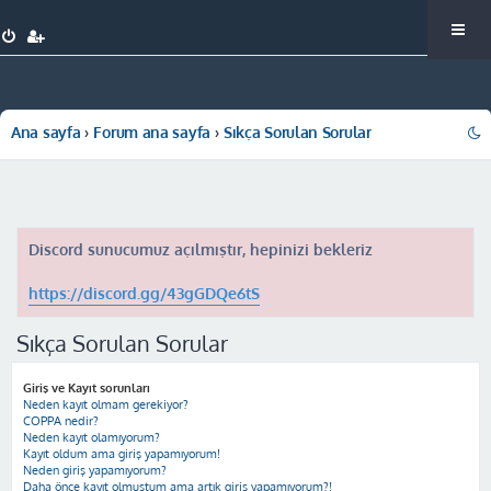
Ana sayfa
Forum ana sayfa
Sıkça Sorulan Sorular
Discord sunucumuz açılmıştır, hepinizi bekleriz
https://discord.gg/43gGDQe6tS
Sıkça Sorulan Sorular
Giriş ve Kayıt sorunları
Neden kayıt olmam gerekiyor?
COPPA nedir?
Neden kayıt olamıyorum?
Kayıt oldum ama giriş yapamıyorum!
Neden giriş yapamıyorum?
Daha önce kayıt olmuştum ama artık giriş yapamıyorum?!