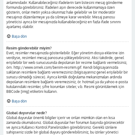
anlamındadır. Kullanabileceğiniz ifadelerin tam listesini mesaj gönderme
formunda görebilirsiniz. İfadeleri aşırı derecede kullanmamaya özen
gösterin, onlar metin yoksa okunmaz hale gelebilir ve bir moderatör
mesajınızı düzenlemeye ya da silmeye karar verebilir. Mesaj panosu
yöneticisi ayrıca bir mesajınızda kullanabileceğiniz en fazla ifade sınırını
ayarlamış olabilir.
Başa dön
Resim gönderebilir miyim?
Evet, resimler mesajınızda gösterilebilir. Eğer yönetim dosya eklerine izin
verdiyse, resimleri mesaj panosuna yükleyebilirsiniz. Aksi takdirde, genel
erişilebilir bir web sunucusunda depolanan bir resime bağlantı vermelisiniz,
örn. http://www.ornek.com/benim-resmim.gif. Kendi bilgisayarınızda
saklanan resimlere bağlantı veremezsiniz (bilgisayarınız genel erişilebilir bir
sunucu olmadığı sürece). Ayrıca kimlik doğrulama mekanizmaları ardında
depolanan resimlere bağlantı veremezsiniz, ör. hotmail ya da yahoo e-posta
kutularındaki resimler, şifre korumları siteler, v.b. Resmi görüntülemek için
BBCode [img] etiketini kullanın.
Başa dön
Global duyurular nedir?
Global duyurular önemli bilgiler içerir ve onları mümkün olan en kısa
zamanda okumalısınız. Global duyurular her forumun başında görünecektir
ve ayrıca Kullanıcı Kontrol Panelinizden görebilirsiniz. Gerekli izinlere
sahipseniz sizde bir global duyuru gönderebilirsiniz, bu izinler yönetici