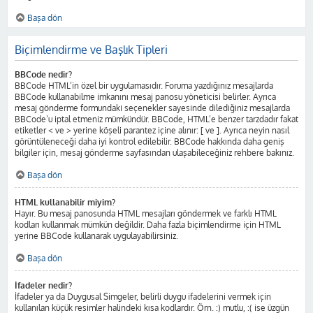
Başa dön
Biçimlendirme ve Başlık Tipleri
BBCode nedir?
BBCode HTML’in özel bir uygulamasıdır. Foruma yazdığınız mesajlarda
BBCode kullanabilme imkanını mesaj panosu yöneticisi belirler. Ayrıca
mesaj gönderme formundaki seçenekler sayesinde dilediğiniz mesajlarda
BBCode’u iptal etmeniz mümkündür. BBCode, HTML’e benzer tarzdadır fakat
etiketler < ve > yerine köşeli parantez içine alınır: [ ve ]. Ayrıca neyin nasıl
görüntüleneceği daha iyi kontrol edilebilir. BBCode hakkında daha geniş
bilgiler için, mesaj gönderme sayfasından ulaşabileceğiniz rehbere bakınız.
Başa dön
HTML kullanabilir miyim?
Hayır. Bu mesaj panosunda HTML mesajları göndermek ve farklı HTML
kodları kullanmak mümkün değildir. Daha fazla biçimlendirme için HTML
yerine BBCode kullanarak uygulayabilirsiniz.
Başa dön
İfadeler nedir?
İfadeler ya da Duygusal Simgeler, belirli duygu ifadelerini vermek için
kullanılan küçük resimler halindeki kısa kodlardır. Örn. :) mutlu, :( ise üzgün