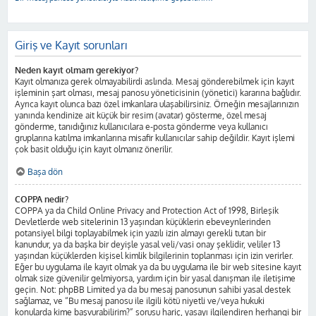
Giriş ve Kayıt sorunları
Neden kayıt olmam gerekiyor?
Kayıt olmanıza gerek olmayabilirdi aslında. Mesaj gönderebilmek için kayıt
işleminin şart olması, mesaj panosu yöneticisinin (yönetici) kararına bağlıdır.
Ayrıca kayıt olunca bazı özel imkanlara ulaşabilirsiniz. Örneğin mesajlarınızın
yanında kendinize ait küçük bir resim (avatar) gösterme, özel mesaj
gönderme, tanıdığınız kullanıcılara e-posta gönderme veya kullanıcı
gruplarına katılma imkanlarına misafir kullanıcılar sahip değildir. Kayıt işlemi
çok basit olduğu için kayıt olmanız önerilir.
Başa dön
COPPA nedir?
COPPA ya da Child Online Privacy and Protection Act of 1998, Birleşik
Devletlerde web sitelerinin 13 yaşından küçüklerin ebeveynlerinden
potansiyel bilgi toplayabilmek için yazılı izin almayı gerekli tutan bir
kanundur, ya da başka bir deyişle yasal veli/vasi onay şeklidir, veliler 13
yaşından küçüklerden kişisel kimlik bilgilerinin toplanması için izin verirler.
Eğer bu uygulama ile kayıt olmak ya da bu uygulama ile bir web sitesine kayıt
olmak size güvenilir gelmiyorsa, yardım için bir yasal danışman ile iletişime
geçin. Not: phpBB Limited ya da bu mesaj panosunun sahibi yasal destek
sağlamaz, ve “Bu mesaj panosu ile ilgili kötü niyetli ve/veya hukuki
konularda kime başvurabilirim?” sorusu hariç, yasayı ilgilendiren herhangi bir