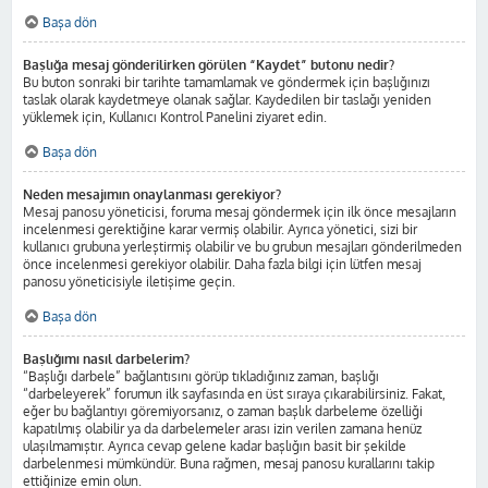
Başa dön
Başlığa mesaj gönderilirken görülen “Kaydet” butonu nedir?
Bu buton sonraki bir tarihte tamamlamak ve göndermek için başlığınızı
taslak olarak kaydetmeye olanak sağlar. Kaydedilen bir taslağı yeniden
yüklemek için, Kullanıcı Kontrol Panelini ziyaret edin.
Başa dön
Neden mesajımın onaylanması gerekiyor?
Mesaj panosu yöneticisi, foruma mesaj göndermek için ilk önce mesajların
incelenmesi gerektiğine karar vermiş olabilir. Ayrıca yönetici, sizi bir
kullanıcı grubuna yerleştirmiş olabilir ve bu grubun mesajları gönderilmeden
önce incelenmesi gerekiyor olabilir. Daha fazla bilgi için lütfen mesaj
panosu yöneticisiyle iletişime geçin.
Başa dön
Başlığımı nasıl darbelerim?
“Başlığı darbele” bağlantısını görüp tıkladığınız zaman, başlığı
“darbeleyerek” forumun ilk sayfasında en üst sıraya çıkarabilirsiniz. Fakat,
eğer bu bağlantıyı göremiyorsanız, o zaman başlık darbeleme özelliği
kapatılmış olabilir ya da darbelemeler arası izin verilen zamana henüz
ulaşılmamıştır. Ayrıca cevap gelene kadar başlığın basit bir şekilde
darbelenmesi mümkündür. Buna rağmen, mesaj panosu kurallarını takip
ettiğinize emin olun.