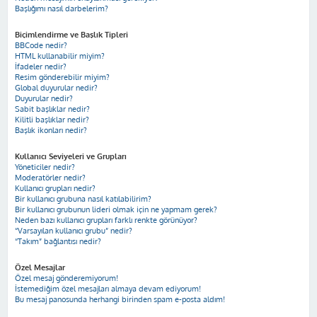
Başlığımı nasıl darbelerim?
Biçimlendirme ve Başlık Tipleri
BBCode nedir?
HTML kullanabilir miyim?
İfadeler nedir?
Resim gönderebilir miyim?
Global duyurular nedir?
Duyurular nedir?
Sabit başlıklar nedir?
Kilitli başlıklar nedir?
Başlık ikonları nedir?
Kullanıcı Seviyeleri ve Grupları
Yöneticiler nedir?
Moderatörler nedir?
Kullanıcı grupları nedir?
Bir kullanıcı grubuna nasıl katılabilirim?
Bir kullanıcı grubunun lideri olmak için ne yapmam gerek?
Neden bazı kullanıcı grupları farklı renkte görünüyor?
“Varsayılan kullanıcı grubu” nedir?
“Takım” bağlantısı nedir?
Özel Mesajlar
Özel mesaj gönderemiyorum!
İstemediğim özel mesajları almaya devam ediyorum!
Bu mesaj panosunda herhangi birinden spam e-posta aldım!