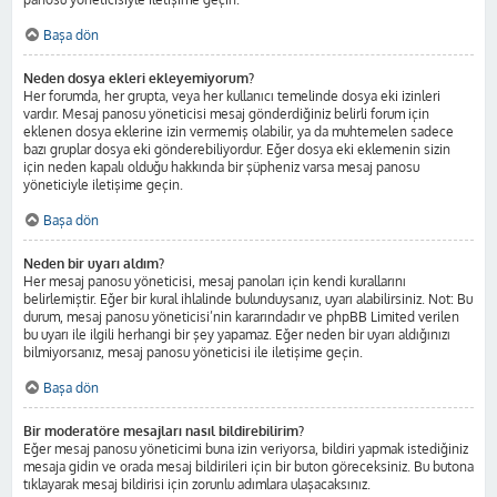
Başa dön
Neden dosya ekleri ekleyemiyorum?
Her forumda, her grupta, veya her kullanıcı temelinde dosya eki izinleri
vardır. Mesaj panosu yöneticisi mesaj gönderdiğiniz belirli forum için
eklenen dosya eklerine izin vermemiş olabilir, ya da muhtemelen sadece
bazı gruplar dosya eki gönderebiliyordur. Eğer dosya eki eklemenin sizin
için neden kapalı olduğu hakkında bir şüpheniz varsa mesaj panosu
yöneticiyle iletişime geçin.
Başa dön
Neden bir uyarı aldım?
Her mesaj panosu yöneticisi, mesaj panoları için kendi kurallarını
belirlemiştir. Eğer bir kural ihlalinde bulunduysanız, uyarı alabilirsiniz. Not: Bu
durum, mesaj panosu yöneticisi’nin kararındadır ve phpBB Limited verilen
bu uyarı ile ilgili herhangi bir şey yapamaz. Eğer neden bir uyarı aldığınızı
bilmiyorsanız, mesaj panosu yöneticisi ile iletişime geçin.
Başa dön
Bir moderatöre mesajları nasıl bildirebilirim?
Eğer mesaj panosu yöneticimi buna izin veriyorsa, bildiri yapmak istediğiniz
mesaja gidin ve orada mesaj bildirileri için bir buton göreceksiniz. Bu butona
tıklayarak mesaj bildirisi için zorunlu adımlara ulaşacaksınız.