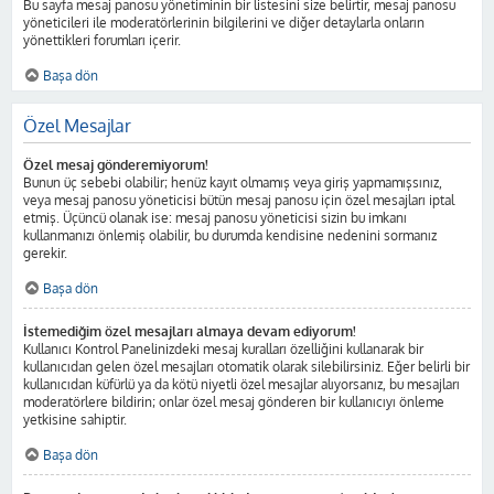
Bu sayfa mesaj panosu yönetiminin bir listesini size belirtir, mesaj panosu
yöneticileri ile moderatörlerinin bilgilerini ve diğer detaylarla onların
yönettikleri forumları içerir.
Başa dön
Özel Mesajlar
Özel mesaj gönderemiyorum!
Bunun üç sebebi olabilir; henüz kayıt olmamış veya giriş yapmamışsınız,
veya mesaj panosu yöneticisi bütün mesaj panosu için özel mesajları iptal
etmiş. Üçüncü olanak ise: mesaj panosu yöneticisi sizin bu imkanı
kullanmanızı önlemiş olabilir, bu durumda kendisine nedenini sormanız
gerekir.
Başa dön
İstemediğim özel mesajları almaya devam ediyorum!
Kullanıcı Kontrol Panelinizdeki mesaj kuralları özelliğini kullanarak bir
kullanıcıdan gelen özel mesajları otomatik olarak silebilirsiniz. Eğer belirli bir
kullanıcıdan küfürlü ya da kötü niyetli özel mesajlar alıyorsanız, bu mesajları
moderatörlere bildirin; onlar özel mesaj gönderen bir kullanıcıyı önleme
yetkisine sahiptir.
Başa dön