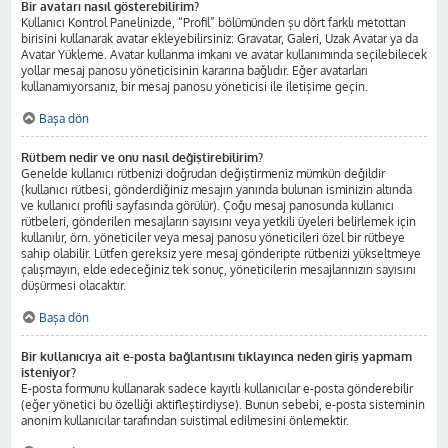
Bir avatarı nasıl gösterebilirim?
Kullanıcı Kontrol Panelinizde, “Profil” bölümünden şu dört farklı metottan
birisini kullanarak avatar ekleyebilirsiniz: Gravatar, Galeri, Uzak Avatar ya da
Avatar Yükleme. Avatar kullanma imkanı ve avatar kullanımında seçilebilecek
yollar mesaj panosu yöneticisinin kararına bağlıdır. Eğer avatarları
kullanamıyorsanız, bir mesaj panosu yöneticisi ile iletişime geçin.
Başa dön
Rütbem nedir ve onu nasıl değiştirebilirim?
Genelde kullanıcı rütbenizi doğrudan değiştirmeniz mümkün değildir
(kullanıcı rütbesi, gönderdiğiniz mesajın yanında bulunan isminizin altında
ve kullanıcı profili sayfasında görülür). Çoğu mesaj panosunda kullanıcı
rütbeleri, gönderilen mesajların sayısını veya yetkili üyeleri belirlemek için
kullanılır, örn. yöneticiler veya mesaj panosu yöneticileri özel bir rütbeye
sahip olabilir. Lütfen gereksiz yere mesaj gönderipte rütbenizi yükseltmeye
çalışmayın, elde edeceğiniz tek sonuç, yöneticilerin mesajlarınızın sayısını
düşürmesi olacaktır.
Başa dön
Bir kullanıcıya ait e-posta bağlantısını tıklayınca neden giriş yapmam
isteniyor?
E-posta formunu kullanarak sadece kayıtlı kullanıcılar e-posta gönderebilir
(eğer yönetici bu özelliği aktifleştirdiyse). Bunun sebebi, e-posta sisteminin
anonim kullanıcılar tarafından suistimal edilmesini önlemektir.