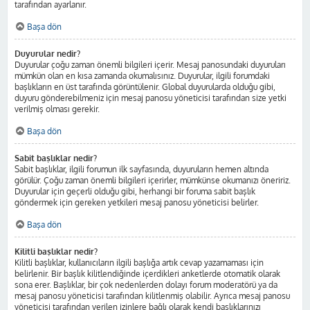
tarafından ayarlanır.
Başa dön
Duyurular nedir?
Duyurular çoğu zaman önemli bilgileri içerir. Mesaj panosundaki duyuruları
mümkün olan en kısa zamanda okumalısınız. Duyurular, ilgili forumdaki
başlıkların en üst tarafında görüntülenir. Global duyurularda olduğu gibi,
duyuru gönderebilmeniz için mesaj panosu yöneticisi tarafından size yetki
verilmiş olması gerekir.
Başa dön
Sabit başlıklar nedir?
Sabit başlıklar, ilgili forumun ilk sayfasında, duyuruların hemen altında
görülür. Çoğu zaman önemli bilgileri içerirler, mümkünse okumanızı öneririz.
Duyurular için geçerli olduğu gibi, herhangi bir foruma sabit başlık
göndermek için gereken yetkileri mesaj panosu yöneticisi belirler.
Başa dön
Kilitli başlıklar nedir?
Kilitli başlıklar, kullanıcıların ilgili başlığa artık cevap yazamaması için
belirlenir. Bir başlık kilitlendiğinde içerdikleri anketlerde otomatik olarak
sona erer. Başlıklar, bir çok nedenlerden dolayı forum moderatörü ya da
mesaj panosu yöneticisi tarafından kilitlenmiş olabilir. Ayrıca mesaj panosu
yöneticisi tarafından verilen izinlere bağlı olarak kendi başlıklarınızı