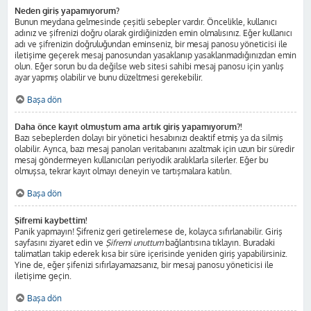
Neden giriş yapamıyorum?
Bunun meydana gelmesinde çeşitli sebepler vardır. Öncelikle, kullanıcı
adınız ve şifrenizi doğru olarak girdiğinizden emin olmalısınız. Eğer kullanıcı
adı ve şifrenizin doğruluğundan eminseniz, bir mesaj panosu yöneticisi ile
iletişime geçerek mesaj panosundan yasaklanıp yasaklanmadığınızdan emin
olun. Eğer sorun bu da değilse web sitesi sahibi mesaj panosu için yanlış
ayar yapmış olabilir ve bunu düzeltmesi gerekebilir.
Başa dön
Daha önce kayıt olmuştum ama artık giriş yapamıyorum?!
Bazı sebeplerden dolayı bir yönetici hesabınızı deaktif etmiş ya da silmiş
olabilir. Ayrıca, bazı mesaj panoları veritabanını azaltmak için uzun bir süredir
mesaj göndermeyen kullanıcıları periyodik aralıklarla silerler. Eğer bu
olmuşsa, tekrar kayıt olmayı deneyin ve tartışmalara katılın.
Başa dön
Şifremi kaybettim!
Panik yapmayın! Şifreniz geri getirelemese de, kolayca sıfırlanabilir. Giriş
sayfasını ziyaret edin ve
Şifremi unuttum
bağlantısına tıklayın. Buradaki
talimatları takip ederek kısa bir süre içerisinde yeniden giriş yapabilirsiniz.
Yine de, eğer şifenizi sıfırlayamazsanız, bir mesaj panosu yöneticisi ile
iletişime geçin.
Başa dön