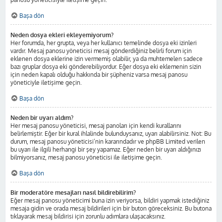
Başa dön
Neden dosya ekleri ekleyemiyorum?
Her forumda, her grupta, veya her kullanıcı temelinde dosya eki izinleri
vardır. Mesaj panosu yöneticisi mesaj gönderdiğiniz belirli forum için
eklenen dosya eklerine izin vermemiş olabilir, ya da muhtemelen sadece
bazı gruplar dosya eki gönderebiliyordur. Eğer dosya eki eklemenin sizin
için neden kapalı olduğu hakkında bir şüpheniz varsa mesaj panosu
yöneticiyle iletişime geçin.
Başa dön
Neden bir uyarı aldım?
Her mesaj panosu yöneticisi, mesaj panoları için kendi kurallarını
belirlemiştir. Eğer bir kural ihlalinde bulunduysanız, uyarı alabilirsiniz. Not: Bu
durum, mesaj panosu yöneticisi’nin kararındadır ve phpBB Limited verilen
bu uyarı ile ilgili herhangi bir şey yapamaz. Eğer neden bir uyarı aldığınızı
bilmiyorsanız, mesaj panosu yöneticisi ile iletişime geçin.
Başa dön
Bir moderatöre mesajları nasıl bildirebilirim?
Eğer mesaj panosu yöneticimi buna izin veriyorsa, bildiri yapmak istediğiniz
mesaja gidin ve orada mesaj bildirileri için bir buton göreceksiniz. Bu butona
tıklayarak mesaj bildirisi için zorunlu adımlara ulaşacaksınız.