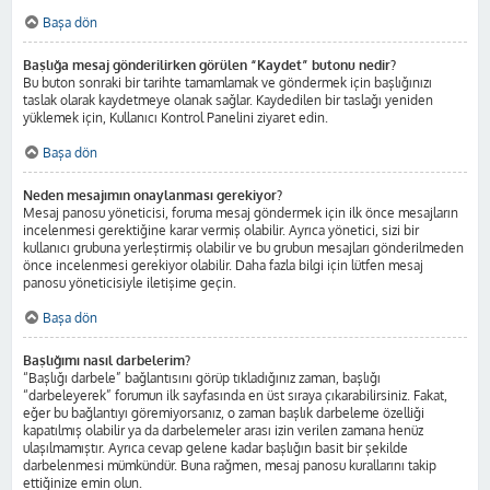
Başa dön
Başlığa mesaj gönderilirken görülen “Kaydet” butonu nedir?
Bu buton sonraki bir tarihte tamamlamak ve göndermek için başlığınızı
taslak olarak kaydetmeye olanak sağlar. Kaydedilen bir taslağı yeniden
yüklemek için, Kullanıcı Kontrol Panelini ziyaret edin.
Başa dön
Neden mesajımın onaylanması gerekiyor?
Mesaj panosu yöneticisi, foruma mesaj göndermek için ilk önce mesajların
incelenmesi gerektiğine karar vermiş olabilir. Ayrıca yönetici, sizi bir
kullanıcı grubuna yerleştirmiş olabilir ve bu grubun mesajları gönderilmeden
önce incelenmesi gerekiyor olabilir. Daha fazla bilgi için lütfen mesaj
panosu yöneticisiyle iletişime geçin.
Başa dön
Başlığımı nasıl darbelerim?
“Başlığı darbele” bağlantısını görüp tıkladığınız zaman, başlığı
“darbeleyerek” forumun ilk sayfasında en üst sıraya çıkarabilirsiniz. Fakat,
eğer bu bağlantıyı göremiyorsanız, o zaman başlık darbeleme özelliği
kapatılmış olabilir ya da darbelemeler arası izin verilen zamana henüz
ulaşılmamıştır. Ayrıca cevap gelene kadar başlığın basit bir şekilde
darbelenmesi mümkündür. Buna rağmen, mesaj panosu kurallarını takip
ettiğinize emin olun.