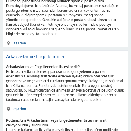
Bu mesaj panosunda herhangi birinden spam e-posta aldım!
Bunu duyduğumuz için üzgünüz. Aslında, bu mesaj panosunun sunduğu e-
posta gönderme işlevi spamdan korunmak için birçok önlemi almış
durumda. Aldığınız spam e-postanın bir kopyasını mesaj panosu
yöneticisine gönderin. Özellikle aldığınız e-posta’nın başlık kısmını (to
(kime), subject (konu) vs.) iletmeyi unutmayın, bu kısımda e-postayı
gönderen kullanıcı hakkında bilgiler bulunur. Mesaj panosu yöneticileri bu
bilgilerle meseleyi takip edebilir.
Başa dön
Arkadaşlar ve Engellenenler
Arkadaşlarım ve Engellenenler listesi nedir?
Bu listeleri kullanarak mesaj panosunun diğer üyelerini organize
edebilirsiniz. Arkadaşlar listenize eklenen üyeler, onlara özel mesajlar
göndermeye ve çevrimiçi durumlarını görüntülemeye kolay erişim sağlamak
için Kullanıcı Kontrol Panelinizde listelenecektir. Tema uygun desteği
sağlıyorsa, bu kullanıcılardan gelen mesajlar ayrıca detaylı ve belirgin olarak
görünebilir. Eğer engellenenler listenize bir kullanıcı eklediyseniz onlar
tarafından oluşturulan mesajlar varsayılan olarak gizlenecektir.
Başa dön
Kullanıcıları Arkadaşlarım veya Engellenenler listesine nasıl
ekleyebilirim / silebilirim?
Listenize kullanıcıları iki yolla ekleyebilirsiniz. Her kullanıcı’nın profilinde,