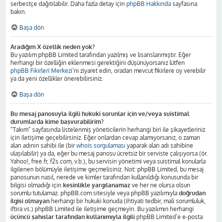
serbestçe dağıtılabilir. Daha fazla detay için
phpBB Hakkında
sayfasına
bakın.
Başa dön
Aradığım X özellik neden yok?
Bu yazılım phpBB Limited tarafından yazılmış ve lisanslanmıştır. Eğer
herhangi bir özelliğin eklenmesi gerektiğini düşünüyorsanız lütfen
phpBB Fikirleri Merkezi
’ni ziyaret edin, oradan mevcut fikirlere oy verebilir
ya da yeni özellikler önerebilirsiniz.
Başa dön
Bu mesaj panosuyla ilgili hukuki sorunlar için ve/veya suistimal
durumlarda kime başvurabilirim?
“Takım” sayfasında listelenmiş yöneticilerin herhangi biri ile şikayetleriniz
için iletişime geçebilirsiniz. Eğer onlardan cevap alamıyorsanız, o zaman
alan adının sahibi ile (bir
whois sorgulaması
yaparak alan adı sahibine
ulaşılabilir) ya da, eğer bu mesaj panosu ücretsiz bir serviste çalışıyorsa (ör.
Yahoo!, free.fr, f2s.com, v.b.), bu servisin yönetimi veya suistimal konularla
ilgilenen bölümüyle iletişime geçmelisiniz. Not: phpBB Limited, bu mesaj
panosunun nasıl, nerede ve kimler tarafından kullanıldığı konusunda bir
bilgisi olmadığı için
kesinlikle yargılanamaz
ve her ne olursa olsun
sorumlu tutulamaz. phpBB.com sitesiyle veya phpBB yazılımıyla
doğrudan
ilgisi olmayan
herhangi bir hukuki konuda (ihtiyati tedbir, mali sorumluluk,
iftira vs.) phpBB Limited ile iletişime geçmeyin. Bu yazılımın herhangi
üçüncü şahıslar tarafından kullanımıyla ilgili
phpBB Limited’e e-posta