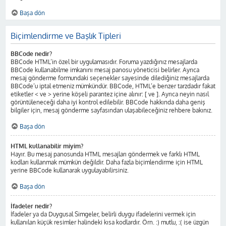
Başa dön
Biçimlendirme ve Başlık Tipleri
BBCode nedir?
BBCode HTML’in özel bir uygulamasıdır. Foruma yazdığınız mesajlarda
BBCode kullanabilme imkanını mesaj panosu yöneticisi belirler. Ayrıca
mesaj gönderme formundaki seçenekler sayesinde dilediğiniz mesajlarda
BBCode’u iptal etmeniz mümkündür. BBCode, HTML’e benzer tarzdadır fakat
etiketler < ve > yerine köşeli parantez içine alınır: [ ve ]. Ayrıca neyin nasıl
görüntüleneceği daha iyi kontrol edilebilir. BBCode hakkında daha geniş
bilgiler için, mesaj gönderme sayfasından ulaşabileceğiniz rehbere bakınız.
Başa dön
HTML kullanabilir miyim?
Hayır. Bu mesaj panosunda HTML mesajları göndermek ve farklı HTML
kodları kullanmak mümkün değildir. Daha fazla biçimlendirme için HTML
yerine BBCode kullanarak uygulayabilirsiniz.
Başa dön
İfadeler nedir?
İfadeler ya da Duygusal Simgeler, belirli duygu ifadelerini vermek için
kullanılan küçük resimler halindeki kısa kodlardır. Örn. :) mutlu, :( ise üzgün