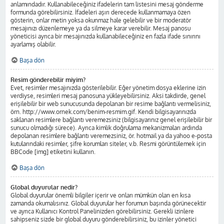
anlamındadır. Kullanabileceğiniz ifadelerin tam listesini mesaj gönderme
formunda görebilirsiniz. İfadeleri aşırı derecede kullanmamaya özen
gösterin, onlar metin yoksa okunmaz hale gelebilir ve bir moderatör
mesajınızı düzenlemeye ya da silmeye karar verebilir. Mesaj panosu
yöneticisi ayrıca bir mesajınızda kullanabileceğiniz en fazla ifade sınırını
ayarlamış olabilir.
Başa dön
Resim gönderebilir miyim?
Evet, resimler mesajınızda gösterilebilir. Eğer yönetim dosya eklerine izin
verdiyse, resimleri mesaj panosuna yükleyebilirsiniz. Aksi takdirde, genel
erişilebilir bir web sunucusunda depolanan bir resime bağlantı vermelisiniz,
örn. http://www.ornek.com/benim-resmim.gif. Kendi bilgisayarınızda
saklanan resimlere bağlantı veremezsiniz (bilgisayarınız genel erişilebilir bir
sunucu olmadığı sürece). Ayrıca kimlik doğrulama mekanizmaları ardında
depolanan resimlere bağlantı veremezsiniz, ör. hotmail ya da yahoo e-posta
kutularındaki resimler, şifre korumları siteler, v.b. Resmi görüntülemek için
BBCode [img] etiketini kullanın.
Başa dön
Global duyurular nedir?
Global duyurular önemli bilgiler içerir ve onları mümkün olan en kısa
zamanda okumalısınız. Global duyurular her forumun başında görünecektir
ve ayrıca Kullanıcı Kontrol Panelinizden görebilirsiniz. Gerekli izinlere
sahipseniz sizde bir global duyuru gönderebilirsiniz, bu izinler yönetici