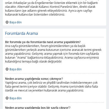
onları Arkadaşlar ya da Engellenenler listenize eklemek için bir bağlantı
olacaktır. Alternatif olarak Kullanıcı Kontrol Paneliniz’den, direkt olarak
kullanıcıların üye adlarını girerek ekleyebilirsiniz. Ayrıca aynı sayfayı
kullanarak kullanıcıları listenizden silebilirsiniz.
Başa dön
Forumlarda Arama
Bir forumda ya da forumlarda nasıl arama yapabilirim?
Ana sayfa görüntülenirken, forum görüntülenirken ya da başlık
görüntülenirken yerleşik arama kutusunun içerisine aranacak terimi girerek
arama yapabilirsiniz. Gelişmiş arama yapmak için forumda tüm sayfalarda
bulunan “Arama” bağlantısına tıklayabilirsiniz. Arama sayfasına erişiminiz
kullandığınız temaya bağlı olarak değişebilir.
Başa dön
Neden arama yaptığımda sonuç çıkmıyor?
Yaptığınız arama, çok belirsiz ve phpBB tarafından indekslenmeyen çok
fazla genel terim içeriyor olabilir. Gelişmiş Arama içerisindeki daha fazla
özellik ve mevcut seçenekleri kullanarak arama yapabilirsiniz.
Başa dön
Neden arama yaptığımda boş bir sayfa çıkıyor!?