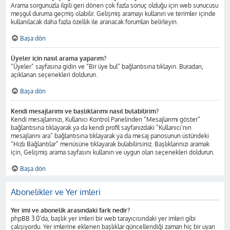
Arama sorgunuzla ilgili geri dönen çok fazla sonuç olduğu için web sunucusu
meşgul duruma geçmiş olabilir. Gelişmiş aramayı kullanın ve terimler içinde
kullanılacak daha fazla özellik ile aranacak forumları belirleyin.
Başa dön
Üyeler için nasıl arama yaparım?
“Üyeler” sayfasına gidin ve “Bir üye bul” bağlantısına tıklayın. Buradan,
açıklanan seçenekleri doldurun.
Başa dön
Kendi mesajlarımı ve başlıklarımı nasıl bulabilirim?
Kendi mesajlarınızı, Kullanıcı Kontrol Panelinden “Mesajlarımı göster”
bağlantısına tıklayarak ya da kendi profil sayfanızdaki “Kullanıcı’nın
mesajlarını ara” bağlantısına tıklayarak ya da mesaj panosunun üstündeki
“Hızlı Bağlantılar” menüsüne tıklayarak bulabilirsiniz. Başlıklarınızı aramak
için, Gelişmiş arama sayfasını kullanın ve uygun olan seçenekleri doldurun.
Başa dön
Abonelikler ve Yer imleri
Yer imi ve abonelik arasındaki fark nedir?
phpBB 3.0’da, başlık yer imleri bir web tarayıcısındaki yer imleri gibi
çalışıyordu. Yer imlerine eklenen başlıklar güncellendiği zaman hiç bir uyarı