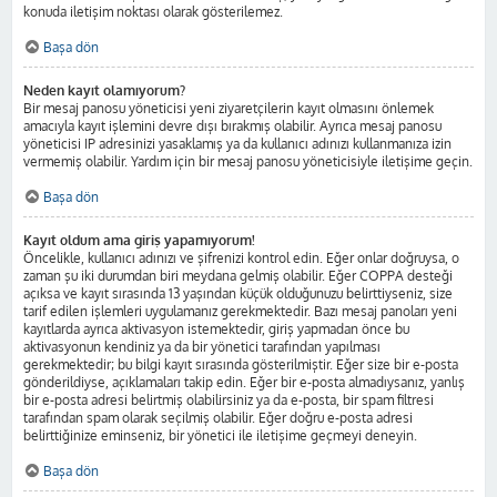
konuda iletişim noktası olarak gösterilemez.
Başa dön
Neden kayıt olamıyorum?
Bir mesaj panosu yöneticisi yeni ziyaretçilerin kayıt olmasını önlemek
amacıyla kayıt işlemini devre dışı bırakmış olabilir. Ayrıca mesaj panosu
yöneticisi IP adresinizi yasaklamış ya da kullanıcı adınızı kullanmanıza izin
vermemiş olabilir. Yardım için bir mesaj panosu yöneticisiyle iletişime geçin.
Başa dön
Kayıt oldum ama giriş yapamıyorum!
Öncelikle, kullanıcı adınızı ve şifrenizi kontrol edin. Eğer onlar doğruysa, o
zaman şu iki durumdan biri meydana gelmiş olabilir. Eğer COPPA desteği
açıksa ve kayıt sırasında 13 yaşından küçük olduğunuzu belirttiyseniz, size
tarif edilen işlemleri uygulamanız gerekmektedir. Bazı mesaj panoları yeni
kayıtlarda ayrıca aktivasyon istemektedir, giriş yapmadan önce bu
aktivasyonun kendiniz ya da bir yönetici tarafından yapılması
gerekmektedir; bu bilgi kayıt sırasında gösterilmiştir. Eğer size bir e-posta
gönderildiyse, açıklamaları takip edin. Eğer bir e-posta almadıysanız, yanlış
bir e-posta adresi belirtmiş olabilirsiniz ya da e-posta, bir spam filtresi
tarafından spam olarak seçilmiş olabilir. Eğer doğru e-posta adresi
belirttiğinize eminseniz, bir yönetici ile iletişime geçmeyi deneyin.
Başa dön