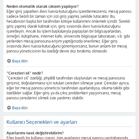
Neden otomatik olarak çıkışım yapılıyor?
Eğer giriş yaparken
Beni hatırla
kutucuğunu işaretlemezseniz, mesaj panosu
sadece belirli bir zaman için sizi giriş yapmış şekilde tutacaktır. Bu,
hesabınızın başka biri tarafından kötüye kullanımını önlemek içindir. Sürekli
giriş yapmış olarak kalmak için, giriş sırasında
Beni hatırla
kutucuğunu
işaretleyin. Ancak bu işlem başkalarıyla paylaşılan bir bilgisayarlardan,
örneğin; kütüphane, internet kafe, üniversite bilgisayar laboratuarı, v.b. gibi
yerlerden mesaj panosuna erişim yaptığınızda önerilmez. Eğer giriş
sırasında
Beni hatırla
kutucuğunu göremiyorsanız, bunun anlamı bir mesaj
panosu yöneticisinin bu özelliği devre dışı bırakmış olmasıdır.
Başa dön
“Çerezleri sil” nedir?
“Çerezleri sil” özelliği, phpBB tarafından oluşturulan ve mesaj panosuna
girişiniz, doğrulanmanız için tutulan çerezleri silmeye yarar. Çerezler ayrıca,
eğer bir mesaj panosu yöneticisi tarafından ayarlandıysa, okuma takibi gibi
özellikler sağlar. Eğer giriş ya da çıkış problemleri yaşıyorsanız, mesaj
panosu çerezlerini silmek size yardımcı olabilir.
Başa dön
Kullanıcı Seçenekleri ve ayarları
Ayarlarımı nasıl değiştirebilirim?
Eğer kayıtlı bir kullanıcı iseniz, tüm ayarlarınız mesaj panosu veritabanında