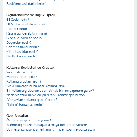
Başlığımı nasıl darbelerim?
Biçimlendirme ve Başlık Tipleri
BBCode nedir?
HTML kullanabilir miyim?
İfadeler nedir?
Resim gönderebilir miyim?
Global duyurular nedir?
Duyurular nedir?
Sabit başlıklar nedir?
Kilitli başlıklar nedir?
Başlık ikonları nedir?
Kullanıcı Seviyeleri ve Grupları
Yöneticiler nedir?
Moderatörler nedir?
Kullanıcı grupları nedir?
Bir kullanıcı grubuna nasıl katılabilirim?
Bir kullanıcı grubunun lideri olmak için ne yapmam gerek?
Neden bazı kullanıcı grupları farklı renkte görünüyor?
“Varsayılan kullanıcı grubu” nedir?
“Takım” bağlantısı nedir?
Özel Mesajlar
Özel mesaj gönderemiyorum!
İstemediğim özel mesajları almaya devam ediyorum!
Bu mesaj panosunda herhangi birinden spam e-posta aldım!