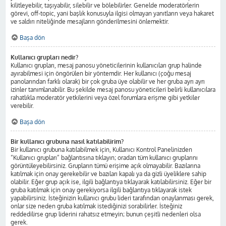
kilitleyebilir, taşıyabilir, silebilir ve bölebilirler. Genelde moderatörlerin
görevi, off-topic, yani başlık konusuyla ilgisi olmayan yanıtların veya hakaret
ve saldırı niteliğinde mesajların gönderilmesini önlemektir.
Başa dön
Kullanıcı grupları nedir?
Kullanıcı grupları, mesaj panosu yöneticilerinin kullanıcıları grup halinde
ayırabilmesi için öngörülen bir yöntemdir. Her kullanıcı (çoğu mesaj
panolarından farklı olarak) bir çok gruba üye olabilir ve her gruba ayrı ayrı
izinler tanımlanabilir. Bu şekilde mesaj panosu yöneticileri belirli kullanıcılara
rahatlıkla moderatör yetkilerini veya özel forumlara erişme gibi yetkiler
verebilir.
Başa dön
Bir kullanıcı grubuna nasıl katılabilirim?
Bir kullanıcı grubuna katılabilmek için, Kullanıcı Kontrol Panelinizden
“Kullanıcı grupları” bağlantısına tıklayın; oradan tüm kullanıcı gruplarını
görüntüleyebilirsiniz. Grupların tümü erişime açık olmayabilir. Bazılarına
katılmak için onay gerekebilir ve bazıları kapalı ya da gizli üyeliklere sahip
olabilir. Eğer grup açık ise, ilgili bağlantıya tıklayarak katılabilirsiniz. Eğer bir
gruba katılmak için onay gerekiyorsa ilgili bağlantıya tıklayarak istek
yapabilirsiniz. İsteğinizin kullanıcı grubu lideri tarafından onaylanması gerek,
onlar size neden gruba katılmak istediğinizi sorabilirler. İsteğiniz
reddedilirse grup liderini rahatsız etmeyin; bunun çeşitli nedenleri olsa
gerek.