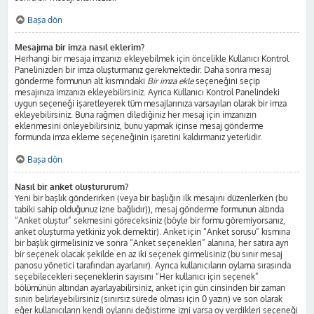
Başa dön
Mesajıma bir imza nasıl eklerim?
Herhangi bir mesaja imzanızı ekleyebilmek için öncelikle Kullanıcı Kontrol
Panelinizden bir imza oluşturmanız gerekmektedir. Daha sonra mesaj
gönderme formunun alt kısmındaki
Bir imza ekle
seçeneğini seçip
mesajınıza imzanızı ekleyebilirsiniz. Ayrıca Kullanıcı Kontrol Panelindeki
uygun seçeneği işaretleyerek tüm mesajlarınıza varsayılan olarak bir imza
ekleyebilirsiniz. Buna rağmen dilediğiniz her mesaj için imzanızın
eklenmesini önleyebilirsiniz, bunu yapmak içinse mesaj gönderme
formunda imza ekleme seçeneğinin işaretini kaldırmanız yeterlidir.
Başa dön
Nasıl bir anket oluştururum?
Yeni bir başlık gönderirken (veya bir başlığın ilk mesajını düzenlerken (bu
tabiki sahip olduğunuz izne bağlıdır)), mesaj gönderme formunun altında
“Anket oluştur” sekmesini göreceksiniz (böyle bir formu göremiyorsanız,
anket oluşturma yetkiniz yok demektir). Anket için “Anket sorusu” kısmına
bir başlık girmelisiniz ve sonra “Anket seçenekleri” alanına, her satıra ayrı
bir seçenek olacak şekilde en az iki seçenek girmelisiniz (bu sınır mesaj
panosu yönetici tarafından ayarlanır). Ayrıca kullanıcıların oylama sırasında
seçebilecekleri seçeneklerin sayısını “Her kullanıcı için seçenek”
bölümünün altından ayarlayabilirsiniz, anket için gün cinsinden bir zaman
sınırı belirleyebilirsiniz (sınırsız sürede olması için 0 yazın) ve son olarak
eğer kullanıcıların kendi oylarını değiştirme izni varsa oy verdikleri seçeneği