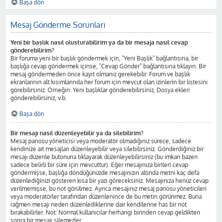
Başa dön
Mesaj Gönderme Sorunları
Yeni bir başlık nasıl oluşturabilirim ya da bir mesaja nasıl cevap
gönderebilirim?
Bir foruma yeni bir başlık göndermek için, "Yeni Başlık" bağlantısına, bir
başlığa cevap göndermek içinse, "Cevap Gönder" bağlantısına tıklayın. Bir
mesaj göndermeden önce kayıt olmanız gerekebilir. Forum ve başlık
ekranlarının alt kısımlarında her forum için mevcut olan izinlerin bir listesini
görebilirsiniz. Örneğin: Yeni başlıklar gönderebilirsiniz, Dosya ekleri
gönderebilirsiniz, v.b.
Başa dön
Bir mesajı nasıl düzenleyebilir ya da silebilirim?
Mesaj panosu yöneticisi veya moderatör olmadığınız sürece, sadece
kendinize ait mesajları düzenleyebilir veya silebilirsiniz. Gönderdiğiniz bir
mesajı düzenle butonuna tıklayarak düzenleyebilirsiniz (bu imkan bazen
sadece belirli bir süre için mevcuttur). Eğer mesajınıza birileri cevap
göndermişse, başlığa döndüğünüzde mesajınızın altında metni kaç defa
düzenlediğinizi gösteren kısa bir yazı göreceksiniz. Mesajınıza henüz cevap
verilmemişse, bu not görülmez. Ayrıca mesajınız mesaj panosu yöneticileri
veya moderatörler tarafından düzenlenince de bu metin görünmez. Buna
rağmen mesajı neden düzenlediklerine dair kendilerine has bir not
bırakabilirler. Not: Normal kullanıcılar herhangi birinden cevap geldikten
sonra bir mesajı silemezler.