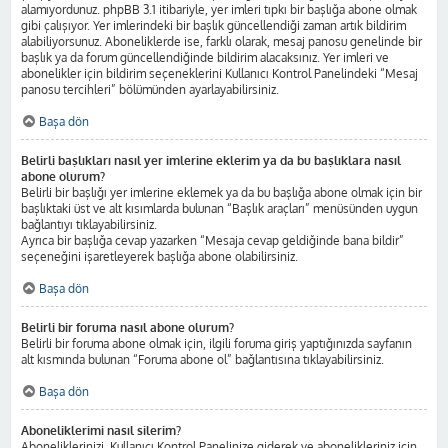
alamıyordunuz. phpBB 3.1 itibariyle, yer imleri tıpkı bir başlığa abone olmak
gibi çalışıyor. Yer imlerindeki bir başlık güncellendiği zaman artık bildirim
alabiliyorsunuz. Aboneliklerde ise, farklı olarak, mesaj panosu genelinde bir
başlık ya da forum güncellendiğinde bildirim alacaksınız. Yer imleri ve
abonelikler için bildirim seçeneklerini Kullanıcı Kontrol Panelindeki “Mesaj
panosu tercihleri” bölümünden ayarlayabilirsiniz.
Başa dön
Belirli başlıkları nasıl yer imlerine eklerim ya da bu başlıklara nasıl
abone olurum?
Belirli bir başlığı yer imlerine eklemek ya da bu başlığa abone olmak için bir
başlıktaki üst ve alt kısımlarda bulunan “Başlık araçları” menüsünden uygun
bağlantıyı tıklayabilirsiniz.
Ayrıca bir başlığa cevap yazarken “Mesaja cevap geldiğinde bana bildir”
seçeneğini işaretleyerek başlığa abone olabilirsiniz.
Başa dön
Belirli bir foruma nasıl abone olurum?
Belirli bir foruma abone olmak için, ilgili foruma giriş yaptığınızda sayfanın
alt kısmında bulunan “Foruma abone ol” bağlantısına tıklayabilirsiniz.
Başa dön
Aboneliklerimi nasıl silerim?
Aboneliklerinizi, Kullanıcı Kontrol Panelinize giderek ve abonelikleriniz için