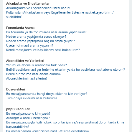
Arkadaşlar ve Engellenenler
Arkadaşlarım ve Engellenenler listesi nedir?
Kullanıcıları Arkadaşlarım veya Engellenenler listesine nasıl ekleyebilirim /
silebilirim?
Forumlarda Arama
Bir forumda ya da forumlarda nasıl arama yapabilirim?
Neden arama yaptığımda sonuç çıkmıyor?
Neden arama yaptığımda boş bir sayfa çıkıyor!?
Üyeler için nasıl arama yaparım?
Kendi mesajlarımı ve başlıklarımı nasıl bulabilirim?
Abonelikler ve Yer imleri
Yer imi ve abonelik arasındaki fark nedir?
Belirli başlıkları nasıl yer imlerine eklerim ya da bu başlıklara nasıl abone olurum?
Belirli bir foruma nasıl abone olurum?
Aboneliklerimi nasıl silerim?
Dosya ekleri
Bu mesaj panosunda hangi dosya eklerine izin veriliyor?
Tüm dosya eklerimi nasıl bulurum?
phpBB Konuları
Bu mesaj panosunu kim yazdı?
Aradığım X özellik neden yok?
Bu mesaj panosuyla ilgili hukuki sorunlar için ve/veya suistimal durumlarda kime
başvurabilirim?
Bir mesaj panosu yöneticisiyle nasıl iletişime geçebilirim?