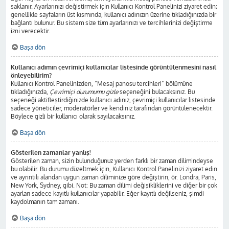
saklanır. Ayarlarınızı değiştirmek için Kullanıcı Kontrol Panelinizi ziyaret edin;
genellikle sayfaların üst kısmında, kullanıcı adınızın üzerine tıkladığınızda bir
bağlantı bulunur. Bu sistem size tüm ayarlarınızı ve tercihlerinizi değiştirme
izni verecektir.
Başa dön
Kullanıcı adımın çevrimiçi kullanıcılar listesinde görüntülenmesini nasıl
önleyebilirim?
Kullanıcı Kontrol Panelinizden, “Mesaj panosu tercihleri” bölümüne
tıkladığınızda,
Çevrimiçi durumumu gizle
seçeneğini bulacaksınız. Bu
seçeneği aktifleştirdiğinizde kullanıcı adınız, çevrimiçi kullanıcılar listesinde
sadece yöneticiler, moderatörler ve kendiniz tarafından görüntülenecektir.
Böylece gizli bir kullanıcı olarak sayılacaksınız.
Başa dön
Gösterilen zamanlar yanlış!
Gösterilen zaman, sizin bulunduğunuz yerden farklı bir zaman dilimindeyse
bu olabilir. Bu durumu düzeltmek için, Kullanıcı Kontrol Panelinizi ziyaret edin
ve ayrıntılı alandan uygun zaman diliminize göre değiştirin, ör. Londra, Paris,
New York, Sydney, gibi. Not: Bu zaman dilimi değişikliklerini ve diğer bir çok
ayarları sadece kayıtlı kullanıcılar yapabilir. Eğer kayıtlı değilseniz, şimdi
kaydolmanın tam zamanı.
Başa dön