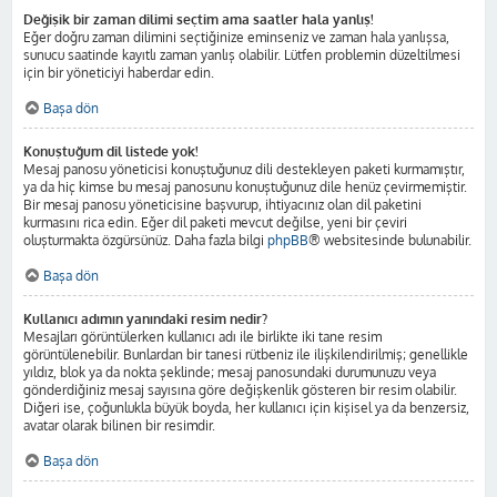
Değişik bir zaman dilimi seçtim ama saatler hala yanlış!
Eğer doğru zaman dilimini seçtiğinize eminseniz ve zaman hala yanlışsa,
sunucu saatinde kayıtlı zaman yanlış olabilir. Lütfen problemin düzeltilmesi
için bir yöneticiyi haberdar edin.
Başa dön
Konuştuğum dil listede yok!
Mesaj panosu yöneticisi konuştuğunuz dili destekleyen paketi kurmamıştır,
ya da hiç kimse bu mesaj panosunu konuştuğunuz dile henüz çevirmemiştir.
Bir mesaj panosu yöneticisine başvurup, ihtiyacınız olan dil paketini
kurmasını rica edin. Eğer dil paketi mevcut değilse, yeni bir çeviri
oluşturmakta özgürsünüz. Daha fazla bilgi
phpBB
® websitesinde bulunabilir.
Başa dön
Kullanıcı adımın yanındaki resim nedir?
Mesajları görüntülerken kullanıcı adı ile birlikte iki tane resim
görüntülenebilir. Bunlardan bir tanesi rütbeniz ile ilişkilendirilmiş; genellikle
yıldız, blok ya da nokta şeklinde; mesaj panosundaki durumunuzu veya
gönderdiğiniz mesaj sayısına göre değişkenlik gösteren bir resim olabilir.
Diğeri ise, çoğunlukla büyük boyda, her kullanıcı için kişisel ya da benzersiz,
avatar olarak bilinen bir resimdir.
Başa dön