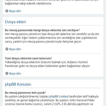
bağlantıları takip ederek silebilirsiniz.
Başa dön
Dosya ekleri
Bu mesaj panosunda hangi dosya eklerine izin veriliyor?
Her mesaj panosu yöneticisi bazı dosya eki tiplerine izin verebilir ya da izin
vermeyebilir. Eğer nelerin yüklenmesine izin verildiğine dair şüpheleriniz
varsa, yardım için mesaj panosu yöneticisiyle iletişime geçin.
Başa dön
Tüm dosya eklerimi nasıl bulurum?
Yüklediğiniz dosya eklerinin listesini bulmak için, Kullanıcı Kontrol
Panelinize gidin ve dosya ekleri bölümüne giden bağlantıları izleyin.
Başa dön
phpBB Konuları
Bu mesaj panosunu kim yazdı?
Bu yazılım (değiştirilmemiş haliyle)
phpBB Limited
tarafından telif hakkıyla
üretilmiş ve genel dağıtıma çıkarılmıştır. Bu yazılım, GNU General Public
License (Genel Kamu Lisansı), sürüm 2 (GPL-2.0) altında yapılmıştır ve