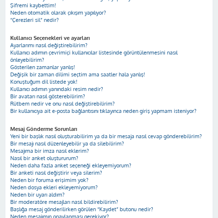
Şifremi kaybettim!
Neden otomatik olarak çıkışım yapılıyor?
“Çerezleri sil” nedir?
Kullanıcı Seçenekleri ve ayarları
Ayarlarımı nasıl değiştirebilirim?
Kullanıcı adımın çevrimiçi kullanıcılar listesinde görüntülenmesini nasıl
önleyebilirim?
Gösterilen zamanlar yanlış!
Değişik bir zaman dilimi seçtim ama saatler hala yanlış!
Konuştuğum dil listede yok!
Kullanıcı adımın yanındaki resim nedir?
Bir avatarı nasıl gösterebilirim?
Rütbem nedir ve onu nasıl değiştirebilirim?
Bir kullanıcıya ait e-posta bağlantısını tıklayınca neden giriş yapmam isteniyor?
Mesaj Gönderme Sorunları
Yeni bir başlık nasıl oluşturabilirim ya da bir mesaja nasıl cevap gönderebilirim?
Bir mesajı nasıl düzenleyebilir ya da silebilirim?
Mesajıma bir imza nasıl eklerim?
Nasıl bir anket oluştururum?
Neden daha fazla anket seçeneği ekleyemiyorum?
Bir anketi nasıl değiştirir veya silerim?
Neden bir foruma erişimim yok?
Neden dosya ekleri ekleyemiyorum?
Neden bir uyarı aldım?
Bir moderatöre mesajları nasıl bildirebilirim?
Başlığa mesaj gönderilirken görülen “Kaydet” butonu nedir?
Neden mesajımın onaylanması gerekiyor?