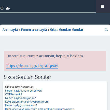
Ana sayfa
Forum ana sayfa
Sıkça Sorulan Sorular
Discord sunucumuz açılmıştır, hepinizi bekleriz
https://discord.gg/43gGDQe6tS
Sıkça Sorulan Sorular
Giriş ve Kayıt sorunları
Neden kayıt olmam gerekiyor?
COPPA nedir?
Neden kayıt olamıyorum?
Kayıt oldum ama giriş yapamıyorum!
Neden giriş yapamıyorum?
Daha önce kayıt olmuştum ama artık giriş yapamıyorum?!