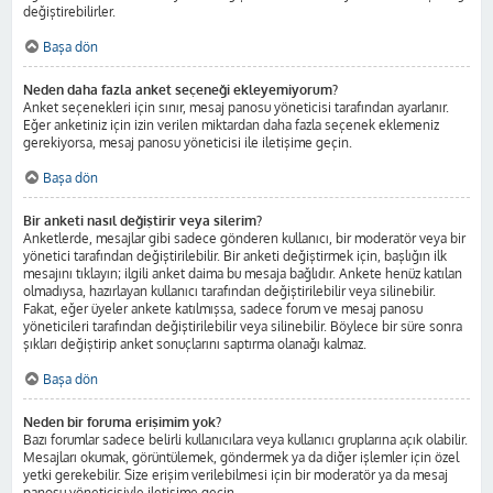
değiştirebilirler.
Başa dön
Neden daha fazla anket seçeneği ekleyemiyorum?
Anket seçenekleri için sınır, mesaj panosu yöneticisi tarafından ayarlanır.
Eğer anketiniz için izin verilen miktardan daha fazla seçenek eklemeniz
gerekiyorsa, mesaj panosu yöneticisi ile iletişime geçin.
Başa dön
Bir anketi nasıl değiştirir veya silerim?
Anketlerde, mesajlar gibi sadece gönderen kullanıcı, bir moderatör veya bir
yönetici tarafından değiştirilebilir. Bir anketi değiştirmek için, başlığın ilk
mesajını tıklayın; ilgili anket daima bu mesaja bağlıdır. Ankete henüz katılan
olmadıysa, hazırlayan kullanıcı tarafından değiştirilebilir veya silinebilir.
Fakat, eğer üyeler ankete katılmışsa, sadece forum ve mesaj panosu
yöneticileri tarafından değiştirilebilir veya silinebilir. Böylece bir süre sonra
şıkları değiştirip anket sonuçlarını saptırma olanağı kalmaz.
Başa dön
Neden bir foruma erişimim yok?
Bazı forumlar sadece belirli kullanıcılara veya kullanıcı gruplarına açık olabilir.
Mesajları okumak, görüntülemek, göndermek ya da diğer işlemler için özel
yetki gerekebilir. Size erişim verilebilmesi için bir moderatör ya da mesaj
panosu yöneticisiyle iletişime geçin.