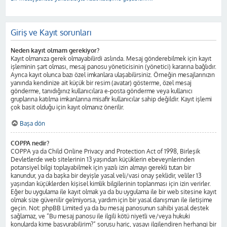
Giriş ve Kayıt sorunları
Neden kayıt olmam gerekiyor?
Kayıt olmanıza gerek olmayabilirdi aslında. Mesaj gönderebilmek için kayıt
işleminin şart olması, mesaj panosu yöneticisinin (yönetici) kararına bağlıdır.
Ayrıca kayıt olunca bazı özel imkanlara ulaşabilirsiniz. Örneğin mesajlarınızın
yanında kendinize ait küçük bir resim (avatar) gösterme, özel mesaj
gönderme, tanıdığınız kullanıcılara e-posta gönderme veya kullanıcı
gruplarına katılma imkanlarına misafir kullanıcılar sahip değildir. Kayıt işlemi
çok basit olduğu için kayıt olmanız önerilir.
Başa dön
COPPA nedir?
COPPA ya da Child Online Privacy and Protection Act of 1998, Birleşik
Devletlerde web sitelerinin 13 yaşından küçüklerin ebeveynlerinden
potansiyel bilgi toplayabilmek için yazılı izin almayı gerekli tutan bir
kanundur, ya da başka bir deyişle yasal veli/vasi onay şeklidir, veliler 13
yaşından küçüklerden kişisel kimlik bilgilerinin toplanması için izin verirler.
Eğer bu uygulama ile kayıt olmak ya da bu uygulama ile bir web sitesine kayıt
olmak size güvenilir gelmiyorsa, yardım için bir yasal danışman ile iletişime
geçin. Not: phpBB Limited ya da bu mesaj panosunun sahibi yasal destek
sağlamaz, ve “Bu mesaj panosu ile ilgili kötü niyetli ve/veya hukuki
konularda kime başvurabilirim?” sorusu hariç, yasayı ilgilendiren herhangi bir