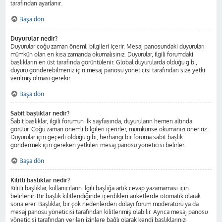
tarafından ayarlanır.
Başa dön
Duyurular nedir?
Duyurular çoğu zaman önemli bilgileri içerir. Mesaj panosundaki duyuruları
mümkün olan en kısa zamanda okumalısınız. Duyurular, ilgili forumdaki
başlıkların en üst tarafında görüntülenir. Global duyurularda olduğu gibi,
duyuru gönderebilmeniz için mesaj panosu yöneticisi tarafından size yetki
verilmiş olması gerekir.
Başa dön
Sabit başlıklar nedir?
Sabit başlıklar, ilgili forumun ilk sayfasında, duyuruların hemen altında
görülür. Çoğu zaman önemli bilgileri içerirler, mümkünse okumanızı öneririz.
Duyurular için geçerli olduğu gibi, herhangi bir foruma sabit başlık
göndermek için gereken yetkileri mesaj panosu yöneticisi belirler.
Başa dön
Kilitli başlıklar nedir?
Kilitli başlıklar, kullanıcıların ilgili başlığa artık cevap yazamaması için
belirlenir. Bir başlık kilitlendiğinde içerdikleri anketlerde otomatik olarak
sona erer. Başlıklar, bir çok nedenlerden dolayı forum moderatörü ya da
mesaj panosu yöneticisi tarafından kilitlenmiş olabilir. Ayrıca mesaj panosu
yöneticisi tarafından verilen izinlere bağlı olarak kendi başlıklarınızı