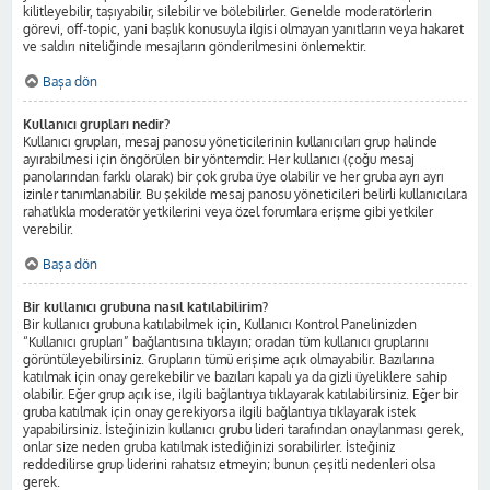
kilitleyebilir, taşıyabilir, silebilir ve bölebilirler. Genelde moderatörlerin
görevi, off-topic, yani başlık konusuyla ilgisi olmayan yanıtların veya hakaret
ve saldırı niteliğinde mesajların gönderilmesini önlemektir.
Başa dön
Kullanıcı grupları nedir?
Kullanıcı grupları, mesaj panosu yöneticilerinin kullanıcıları grup halinde
ayırabilmesi için öngörülen bir yöntemdir. Her kullanıcı (çoğu mesaj
panolarından farklı olarak) bir çok gruba üye olabilir ve her gruba ayrı ayrı
izinler tanımlanabilir. Bu şekilde mesaj panosu yöneticileri belirli kullanıcılara
rahatlıkla moderatör yetkilerini veya özel forumlara erişme gibi yetkiler
verebilir.
Başa dön
Bir kullanıcı grubuna nasıl katılabilirim?
Bir kullanıcı grubuna katılabilmek için, Kullanıcı Kontrol Panelinizden
“Kullanıcı grupları” bağlantısına tıklayın; oradan tüm kullanıcı gruplarını
görüntüleyebilirsiniz. Grupların tümü erişime açık olmayabilir. Bazılarına
katılmak için onay gerekebilir ve bazıları kapalı ya da gizli üyeliklere sahip
olabilir. Eğer grup açık ise, ilgili bağlantıya tıklayarak katılabilirsiniz. Eğer bir
gruba katılmak için onay gerekiyorsa ilgili bağlantıya tıklayarak istek
yapabilirsiniz. İsteğinizin kullanıcı grubu lideri tarafından onaylanması gerek,
onlar size neden gruba katılmak istediğinizi sorabilirler. İsteğiniz
reddedilirse grup liderini rahatsız etmeyin; bunun çeşitli nedenleri olsa
gerek.