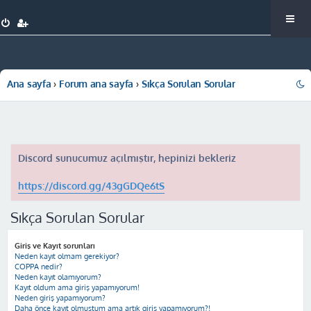
Ana sayfa
Forum ana sayfa
Sıkça Sorulan Sorular
Discord sunucumuz açılmıştır, hepinizi bekleriz
https://discord.gg/43gGDQe6tS
Sıkça Sorulan Sorular
Giriş ve Kayıt sorunları
Neden kayıt olmam gerekiyor?
COPPA nedir?
Neden kayıt olamıyorum?
Kayıt oldum ama giriş yapamıyorum!
Neden giriş yapamıyorum?
Daha önce kayıt olmuştum ama artık giriş yapamıyorum?!