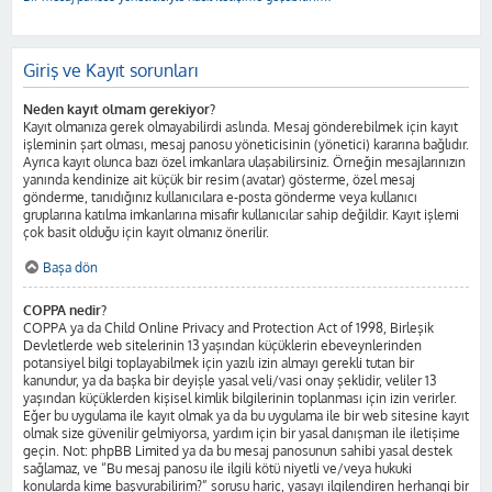
Giriş ve Kayıt sorunları
Neden kayıt olmam gerekiyor?
Kayıt olmanıza gerek olmayabilirdi aslında. Mesaj gönderebilmek için kayıt
işleminin şart olması, mesaj panosu yöneticisinin (yönetici) kararına bağlıdır.
Ayrıca kayıt olunca bazı özel imkanlara ulaşabilirsiniz. Örneğin mesajlarınızın
yanında kendinize ait küçük bir resim (avatar) gösterme, özel mesaj
gönderme, tanıdığınız kullanıcılara e-posta gönderme veya kullanıcı
gruplarına katılma imkanlarına misafir kullanıcılar sahip değildir. Kayıt işlemi
çok basit olduğu için kayıt olmanız önerilir.
Başa dön
COPPA nedir?
COPPA ya da Child Online Privacy and Protection Act of 1998, Birleşik
Devletlerde web sitelerinin 13 yaşından küçüklerin ebeveynlerinden
potansiyel bilgi toplayabilmek için yazılı izin almayı gerekli tutan bir
kanundur, ya da başka bir deyişle yasal veli/vasi onay şeklidir, veliler 13
yaşından küçüklerden kişisel kimlik bilgilerinin toplanması için izin verirler.
Eğer bu uygulama ile kayıt olmak ya da bu uygulama ile bir web sitesine kayıt
olmak size güvenilir gelmiyorsa, yardım için bir yasal danışman ile iletişime
geçin. Not: phpBB Limited ya da bu mesaj panosunun sahibi yasal destek
sağlamaz, ve “Bu mesaj panosu ile ilgili kötü niyetli ve/veya hukuki
konularda kime başvurabilirim?” sorusu hariç, yasayı ilgilendiren herhangi bir