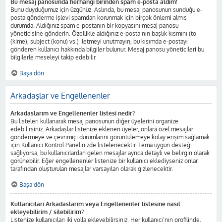
Bu mesaj panosunda herhangi birinden spam e-posta aldım!
Bunu duyduğumuz için üzgünüz. Aslında, bu mesaj panosunun sunduğu e-
posta gönderme işlevi spamdan korunmak için birçok önlemi almış
durumda. Aldığınız spam e-postanın bir kopyasını mesaj panosu
yöneticisine gönderin. Özellikle aldığınız e-posta’nın başlık kısmını (to
(kime), subject (konu) vs.) iletmeyi unutmayın, bu kısımda e-postayı
gönderen kullanıcı hakkında bilgiler bulunur. Mesaj panosu yöneticileri bu
bilgilerle meseleyi takip edebilir.
Başa dön
Arkadaşlar ve Engellenenler
Arkadaşlarım ve Engellenenler listesi nedir?
Bu listeleri kullanarak mesaj panosunun diğer üyelerini organize
edebilirsiniz. Arkadaşlar listenize eklenen üyeler, onlara özel mesajlar
göndermeye ve çevrimiçi durumlarını görüntülemeye kolay erişim sağlamak
için Kullanıcı Kontrol Panelinizde listelenecektir. Tema uygun desteği
sağlıyorsa, bu kullanıcılardan gelen mesajlar ayrıca detaylı ve belirgin olarak
görünebilir. Eğer engellenenler listenize bir kullanıcı eklediyseniz onlar
tarafından oluşturulan mesajlar varsayılan olarak gizlenecektir.
Başa dön
Kullanıcıları Arkadaşlarım veya Engellenenler listesine nasıl
ekleyebilirim / silebilirim?
Listenize kullanıcıları iki yolla ekleyebilirsiniz. Her kullanıcı’nın profilinde,