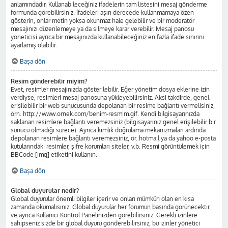
anlamındadır. Kullanabileceğiniz ifadelerin tam listesini mesaj gönderme
formunda görebilirsiniz. İfadeleri aşırı derecede kullanmamaya özen
gösterin, onlar metin yoksa okunmaz hale gelebilir ve bir moderatör
mesajınızı düzenlemeye ya da silmeye karar verebilir. Mesaj panosu
yöneticisi ayrıca bir mesajınızda kullanabileceğiniz en fazla ifade sınırını
ayarlamış olabilir.
Başa dön
Resim gönderebilir miyim?
Evet, resimler mesajınızda gösterilebilir. Eğer yönetim dosya eklerine izin
verdiyse, resimleri mesaj panosuna yükleyebilirsiniz. Aksi takdirde, genel
erişilebilir bir web sunucusunda depolanan bir resime bağlantı vermelisiniz,
örn. http://www.ornek.com/benim-resmim.gif. Kendi bilgisayarınızda
saklanan resimlere bağlantı veremezsiniz (bilgisayarınız genel erişilebilir bir
sunucu olmadığı sürece). Ayrıca kimlik doğrulama mekanizmaları ardında
depolanan resimlere bağlantı veremezsiniz, ör. hotmail ya da yahoo e-posta
kutularındaki resimler, şifre korumları siteler, v.b. Resmi görüntülemek için
BBCode [img] etiketini kullanın.
Başa dön
Global duyurular nedir?
Global duyurular önemli bilgiler içerir ve onları mümkün olan en kısa
zamanda okumalısınız. Global duyurular her forumun başında görünecektir
ve ayrıca Kullanıcı Kontrol Panelinizden görebilirsiniz. Gerekli izinlere
sahipseniz sizde bir global duyuru gönderebilirsiniz, bu izinler yönetici