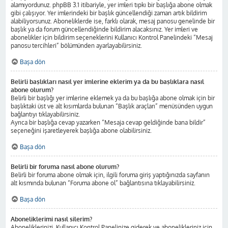
alamıyordunuz. phpBB 3.1 itibariyle, yer imleri tıpkı bir başlığa abone olmak
gibi çalışıyor. Yer imlerindeki bir başlık güncellendiği zaman artık bildirim
alabiliyorsunuz. Aboneliklerde ise, farklı olarak, mesaj panosu genelinde bir
başlık ya da forum güncellendiğinde bildirim alacaksınız. Yer imleri ve
abonelikler için bildirim seçeneklerini Kullanıcı Kontrol Panelindeki “Mesaj
panosu tercihleri” bölümünden ayarlayabilirsiniz.
Başa dön
Belirli başlıkları nasıl yer imlerine eklerim ya da bu başlıklara nasıl
abone olurum?
Belirli bir başlığı yer imlerine eklemek ya da bu başlığa abone olmak için bir
başlıktaki üst ve alt kısımlarda bulunan “Başlık araçları” menüsünden uygun
bağlantıyı tıklayabilirsiniz.
Ayrıca bir başlığa cevap yazarken “Mesaja cevap geldiğinde bana bildir”
seçeneğini işaretleyerek başlığa abone olabilirsiniz.
Başa dön
Belirli bir foruma nasıl abone olurum?
Belirli bir foruma abone olmak için, ilgili foruma giriş yaptığınızda sayfanın
alt kısmında bulunan “Foruma abone ol” bağlantısına tıklayabilirsiniz.
Başa dön
Aboneliklerimi nasıl silerim?
Aboneliklerinizi, Kullanıcı Kontrol Panelinize giderek ve abonelikleriniz için