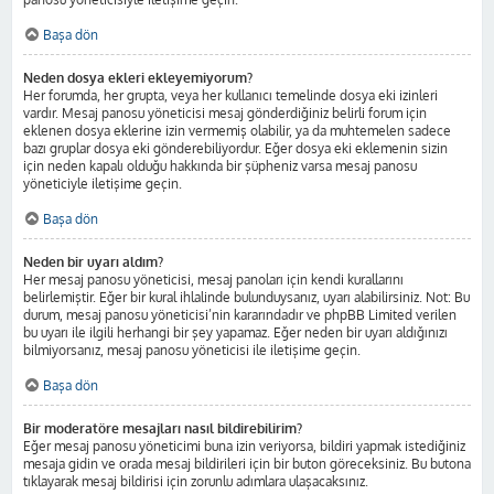
Başa dön
Neden dosya ekleri ekleyemiyorum?
Her forumda, her grupta, veya her kullanıcı temelinde dosya eki izinleri
vardır. Mesaj panosu yöneticisi mesaj gönderdiğiniz belirli forum için
eklenen dosya eklerine izin vermemiş olabilir, ya da muhtemelen sadece
bazı gruplar dosya eki gönderebiliyordur. Eğer dosya eki eklemenin sizin
için neden kapalı olduğu hakkında bir şüpheniz varsa mesaj panosu
yöneticiyle iletişime geçin.
Başa dön
Neden bir uyarı aldım?
Her mesaj panosu yöneticisi, mesaj panoları için kendi kurallarını
belirlemiştir. Eğer bir kural ihlalinde bulunduysanız, uyarı alabilirsiniz. Not: Bu
durum, mesaj panosu yöneticisi’nin kararındadır ve phpBB Limited verilen
bu uyarı ile ilgili herhangi bir şey yapamaz. Eğer neden bir uyarı aldığınızı
bilmiyorsanız, mesaj panosu yöneticisi ile iletişime geçin.
Başa dön
Bir moderatöre mesajları nasıl bildirebilirim?
Eğer mesaj panosu yöneticimi buna izin veriyorsa, bildiri yapmak istediğiniz
mesaja gidin ve orada mesaj bildirileri için bir buton göreceksiniz. Bu butona
tıklayarak mesaj bildirisi için zorunlu adımlara ulaşacaksınız.