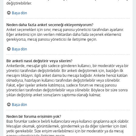
değiştirebilirler.
Başa dön
Neden daha fazla anket seçeneği ekleyemiyorum?
Anket seçenekleri için sınır, mesaj panosu yöneticisi tarafından ayarlanır.
Eğer anketiniz için izin verilen miktardan daha fazla seçenek eklemeniz
gerekiyorsa, mesaj panosu yöneticisi ile iletişime geçin.
Başa dön
Bir anketi nasıl değiştirir veya silerim?
Anketlerde, mesajlar gibi sadece gönderen kullanıcı, bir moderatör veya bir
yönetici tarafından değiştirilebilir. Bir anketi değiştirmek için, başlığın ilk
mesajını tıklayın; ilgili anket daima bu mesaja bağlıdır. Ankete henüz katılan
olmadıysa, hazırlayan kullanıcı tarafından değiştirilebilir veya silinebilir.
Fakat, eğer üyeler ankete katılmışsa, sadece forum ve mesaj panosu
yöneticileri tarafından değiştirilebilir veya silinebilir. Böylece bir süre sonra
şıkları değiştirip anket sonuçlarını saptırma olanağı kalmaz.
Başa dön
Neden bir foruma erişimim yok?
Bazı forumlar sadece belirli kullanıcılara veya kullanıcı gruplarına açık olabilir.
Mesajları okumak, görüntülemek, göndermek ya da diğer işlemler için özel
yetki gerekebilir. Size erişim verilebilmesi için bir moderatör ya da mesaj
panosu yöneticisiyle iletişime geçin.