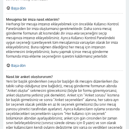
Başa dön
Mesajıma bir imza nasıl eklerim?
Herhangi bir mesaja imzanızı ekleyebilmek için öncelikle Kullanıcı Kontrol
Panelinizden bir imza oluşturmanız gerekmektedir. Daha sonra mesaj
gönderme formunun alt kısmındaki
Bir imza ekle
seçeneğini seçip
mesajınıza imzanızı ekleyebilirsiniz. Ayrıca Kullanıcı Kontrol Panelindeki
uygun seçeneği işaretleyerek tüm mesajlarınıza varsayılan olarak bir imza
ekleyebilirsiniz. Buna rağmen dilediğiniz her mesaj için imzanızın
eklenmesini önleyebilirsiniz, bunu yapmak içinse mesaj gönderme
formunda imza ekleme seçeneğinin işaretini kaldırmanız yeterlidir.
Başa dön
Nasıl bir anket oluştururum?
Yeni bir başlık gönderirken (veya bir başlığın ilk mesajını düzenlerken (bu
tabiki sahip olduğunuz izne bağlıdır)), mesaj gönderme formunun altında
“Anket oluştur” sekmesini göreceksiniz (böyle bir formu göremiyorsanız,
anket oluşturma yetkiniz yok demektir). Anket için “Anket sorusu” kısmına
bir başlık girmelisiniz ve sonra “Anket seçenekleri” alanına, her satıra ayrı
bir seçenek olacak şekilde en az iki seçenek girmelisiniz (bu sınır mesaj
panosu yönetici tarafından ayarlanır). Ayrıca kullanıcıların oylama sırasında
seçebilecekleri seçeneklerin sayısını “Her kullanıcı için seçenek”
bölümünün altından ayarlayabilirsiniz, anket için gün cinsinden bir zaman
sınırı belirleyebilirsiniz (sınırsız sürede olması için 0 yazın) ve son olarak
eğer kullanıcıların kendi oylarını değiştirme izni varsa oy verdikleri seçeneği