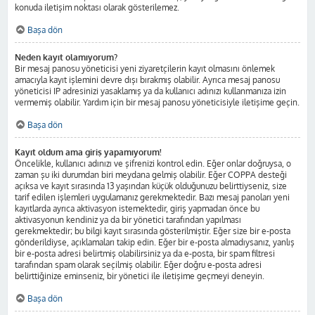
konuda iletişim noktası olarak gösterilemez.
Başa dön
Neden kayıt olamıyorum?
Bir mesaj panosu yöneticisi yeni ziyaretçilerin kayıt olmasını önlemek
amacıyla kayıt işlemini devre dışı bırakmış olabilir. Ayrıca mesaj panosu
yöneticisi IP adresinizi yasaklamış ya da kullanıcı adınızı kullanmanıza izin
vermemiş olabilir. Yardım için bir mesaj panosu yöneticisiyle iletişime geçin.
Başa dön
Kayıt oldum ama giriş yapamıyorum!
Öncelikle, kullanıcı adınızı ve şifrenizi kontrol edin. Eğer onlar doğruysa, o
zaman şu iki durumdan biri meydana gelmiş olabilir. Eğer COPPA desteği
açıksa ve kayıt sırasında 13 yaşından küçük olduğunuzu belirttiyseniz, size
tarif edilen işlemleri uygulamanız gerekmektedir. Bazı mesaj panoları yeni
kayıtlarda ayrıca aktivasyon istemektedir, giriş yapmadan önce bu
aktivasyonun kendiniz ya da bir yönetici tarafından yapılması
gerekmektedir; bu bilgi kayıt sırasında gösterilmiştir. Eğer size bir e-posta
gönderildiyse, açıklamaları takip edin. Eğer bir e-posta almadıysanız, yanlış
bir e-posta adresi belirtmiş olabilirsiniz ya da e-posta, bir spam filtresi
tarafından spam olarak seçilmiş olabilir. Eğer doğru e-posta adresi
belirttiğinize eminseniz, bir yönetici ile iletişime geçmeyi deneyin.
Başa dön