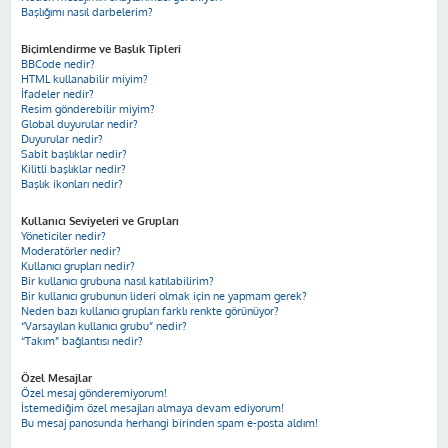
Başlığımı nasıl darbelerim?
Biçimlendirme ve Başlık Tipleri
BBCode nedir?
HTML kullanabilir miyim?
İfadeler nedir?
Resim gönderebilir miyim?
Global duyurular nedir?
Duyurular nedir?
Sabit başlıklar nedir?
Kilitli başlıklar nedir?
Başlık ikonları nedir?
Kullanıcı Seviyeleri ve Grupları
Yöneticiler nedir?
Moderatörler nedir?
Kullanıcı grupları nedir?
Bir kullanıcı grubuna nasıl katılabilirim?
Bir kullanıcı grubunun lideri olmak için ne yapmam gerek?
Neden bazı kullanıcı grupları farklı renkte görünüyor?
“Varsayılan kullanıcı grubu” nedir?
“Takım” bağlantısı nedir?
Özel Mesajlar
Özel mesaj gönderemiyorum!
İstemediğim özel mesajları almaya devam ediyorum!
Bu mesaj panosunda herhangi birinden spam e-posta aldım!