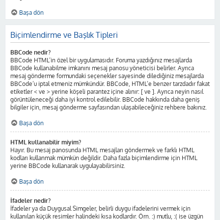
Başa dön
Biçimlendirme ve Başlık Tipleri
BBCode nedir?
BBCode HTML’in özel bir uygulamasıdır. Foruma yazdığınız mesajlarda
BBCode kullanabilme imkanını mesaj panosu yöneticisi belirler. Ayrıca
mesaj gönderme formundaki seçenekler sayesinde dilediğiniz mesajlarda
BBCode’u iptal etmeniz mümkündür. BBCode, HTML’e benzer tarzdadır fakat
etiketler < ve > yerine köşeli parantez içine alınır: [ ve ]. Ayrıca neyin nasıl
görüntüleneceği daha iyi kontrol edilebilir. BBCode hakkında daha geniş
bilgiler için, mesaj gönderme sayfasından ulaşabileceğiniz rehbere bakınız.
Başa dön
HTML kullanabilir miyim?
Hayır. Bu mesaj panosunda HTML mesajları göndermek ve farklı HTML
kodları kullanmak mümkün değildir. Daha fazla biçimlendirme için HTML
yerine BBCode kullanarak uygulayabilirsiniz.
Başa dön
İfadeler nedir?
İfadeler ya da Duygusal Simgeler, belirli duygu ifadelerini vermek için
kullanılan küçük resimler halindeki kısa kodlardır. Örn. :) mutlu, :( ise üzgün