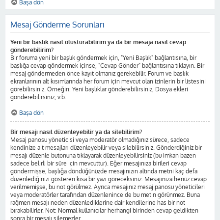
Başa dön
Mesaj Gönderme Sorunları
Yeni bir başlık nasıl oluşturabilirim ya da bir mesaja nasıl cevap
gönderebilirim?
Bir foruma yeni bir başlık göndermek için, "Yeni Başlık" bağlantısına, bir
başlığa cevap göndermek içinse, "Cevap Gönder" bağlantısına tıklayın. Bir
mesaj göndermeden önce kayıt olmanız gerekebilir. Forum ve başlık
ekranlarının alt kısımlarında her forum için mevcut olan izinlerin bir listesini
görebilirsiniz. Örneğin: Yeni başlıklar gönderebilirsiniz, Dosya ekleri
gönderebilirsiniz, v.b.
Başa dön
Bir mesajı nasıl düzenleyebilir ya da silebilirim?
Mesaj panosu yöneticisi veya moderatör olmadığınız sürece, sadece
kendinize ait mesajları düzenleyebilir veya silebilirsiniz. Gönderdiğiniz bir
mesajı düzenle butonuna tıklayarak düzenleyebilirsiniz (bu imkan bazen
sadece belirli bir süre için mevcuttur). Eğer mesajınıza birileri cevap
göndermişse, başlığa döndüğünüzde mesajınızın altında metni kaç defa
düzenlediğinizi gösteren kısa bir yazı göreceksiniz. Mesajınıza henüz cevap
verilmemişse, bu not görülmez. Ayrıca mesajınız mesaj panosu yöneticileri
veya moderatörler tarafından düzenlenince de bu metin görünmez. Buna
rağmen mesajı neden düzenlediklerine dair kendilerine has bir not
bırakabilirler. Not: Normal kullanıcılar herhangi birinden cevap geldikten
sonra bir mesajı silemezler.