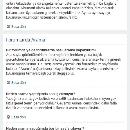
onları Arkadaşlar ya da Engellenenler listenize eklemek için bir bağlantı
olacaktır. Alternatif olarak Kullanıcı Kontrol Paneliniz’den, direkt olarak
kullanıcıların üye adlarını girerek ekleyebilirsiniz. Ayrıca aynı sayfayı
kullanarak kullanıcıları listenizden silebilirsiniz.
Başa dön
Forumlarda Arama
Bir forumda ya da forumlarda nasıl arama yapabilirim?
Ana sayfa görüntülenirken, forum görüntülenirken ya da başlık
görüntülenirken yerleşik arama kutusunun içerisine aranacak terimi girerek
arama yapabilirsiniz. Gelişmiş arama yapmak için forumda tüm sayfalarda
bulunan “Arama” bağlantısına tıklayabilirsiniz. Arama sayfasına erişiminiz
kullandığınız temaya bağlı olarak değişebilir.
Başa dön
Neden arama yaptığımda sonuç çıkmıyor?
Yaptığınız arama, çok belirsiz ve phpBB tarafından indekslenmeyen çok
fazla genel terim içeriyor olabilir. Gelişmiş Arama içerisindeki daha fazla
özellik ve mevcut seçenekleri kullanarak arama yapabilirsiniz.
Başa dön
Neden arama yaptığımda boş bir sayfa çıkıyor!?