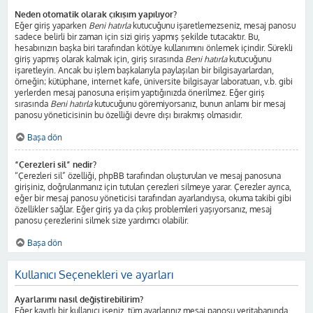
Neden otomatik olarak çıkışım yapılıyor?
Eğer giriş yaparken
Beni hatırla
kutucuğunu işaretlemezseniz, mesaj panosu
sadece belirli bir zaman için sizi giriş yapmış şekilde tutacaktır. Bu,
hesabınızın başka biri tarafından kötüye kullanımını önlemek içindir. Sürekli
giriş yapmış olarak kalmak için, giriş sırasında
Beni hatırla
kutucuğunu
işaretleyin. Ancak bu işlem başkalarıyla paylaşılan bir bilgisayarlardan,
örneğin; kütüphane, internet kafe, üniversite bilgisayar laboratuarı, v.b. gibi
yerlerden mesaj panosuna erişim yaptığınızda önerilmez. Eğer giriş
sırasında
Beni hatırla
kutucuğunu göremiyorsanız, bunun anlamı bir mesaj
panosu yöneticisinin bu özelliği devre dışı bırakmış olmasıdır.
Başa dön
“Çerezleri sil” nedir?
“Çerezleri sil” özelliği, phpBB tarafından oluşturulan ve mesaj panosuna
girişiniz, doğrulanmanız için tutulan çerezleri silmeye yarar. Çerezler ayrıca,
eğer bir mesaj panosu yöneticisi tarafından ayarlandıysa, okuma takibi gibi
özellikler sağlar. Eğer giriş ya da çıkış problemleri yaşıyorsanız, mesaj
panosu çerezlerini silmek size yardımcı olabilir.
Başa dön
Kullanıcı Seçenekleri ve ayarları
Ayarlarımı nasıl değiştirebilirim?
Eğer kayıtlı bir kullanıcı iseniz, tüm ayarlarınız mesaj panosu veritabanında