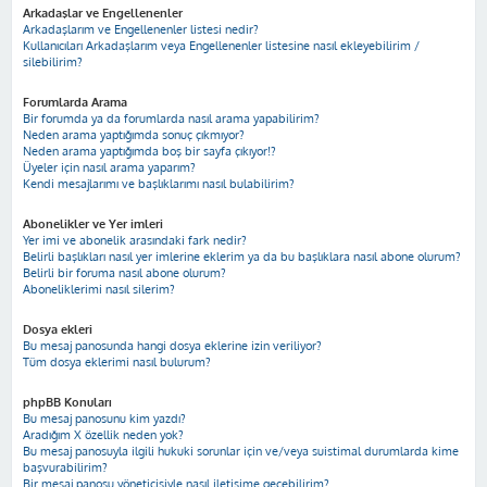
Arkadaşlar ve Engellenenler
Arkadaşlarım ve Engellenenler listesi nedir?
Kullanıcıları Arkadaşlarım veya Engellenenler listesine nasıl ekleyebilirim /
silebilirim?
Forumlarda Arama
Bir forumda ya da forumlarda nasıl arama yapabilirim?
Neden arama yaptığımda sonuç çıkmıyor?
Neden arama yaptığımda boş bir sayfa çıkıyor!?
Üyeler için nasıl arama yaparım?
Kendi mesajlarımı ve başlıklarımı nasıl bulabilirim?
Abonelikler ve Yer imleri
Yer imi ve abonelik arasındaki fark nedir?
Belirli başlıkları nasıl yer imlerine eklerim ya da bu başlıklara nasıl abone olurum?
Belirli bir foruma nasıl abone olurum?
Aboneliklerimi nasıl silerim?
Dosya ekleri
Bu mesaj panosunda hangi dosya eklerine izin veriliyor?
Tüm dosya eklerimi nasıl bulurum?
phpBB Konuları
Bu mesaj panosunu kim yazdı?
Aradığım X özellik neden yok?
Bu mesaj panosuyla ilgili hukuki sorunlar için ve/veya suistimal durumlarda kime
başvurabilirim?
Bir mesaj panosu yöneticisiyle nasıl iletişime geçebilirim?