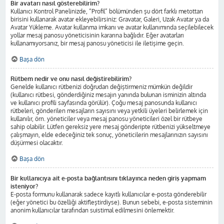
Bir avatarı nasıl gösterebilirim?
Kullanıcı Kontrol Panelinizde, “Profil” bölümünden şu dört farklı metottan
birisini kullanarak avatar ekleyebilirsiniz: Gravatar, Galeri, Uzak Avatar ya da
Avatar Yükleme. Avatar kullanma imkanı ve avatar kullanımında seçilebilecek
yollar mesaj panosu yöneticisinin kararına bağlıdır. Eğer avatarları
kullanamıyorsanız, bir mesaj panosu yöneticisi ile iletişime geçin.
Başa dön
Rütbem nedir ve onu nasıl değiştirebilirim?
Genelde kullanıcı rütbenizi doğrudan değiştirmeniz mümkün değildir
(kullanıcı rütbesi, gönderdiğiniz mesajın yanında bulunan isminizin altında
ve kullanıcı profili sayfasında görülür). Çoğu mesaj panosunda kullanıcı
rütbeleri, gönderilen mesajların sayısını veya yetkili üyeleri belirlemek için
kullanılır, örn. yöneticiler veya mesaj panosu yöneticileri özel bir rütbeye
sahip olabilir. Lütfen gereksiz yere mesaj gönderipte rütbenizi yükseltmeye
çalışmayın, elde edeceğiniz tek sonuç, yöneticilerin mesajlarınızın sayısını
düşürmesi olacaktır.
Başa dön
Bir kullanıcıya ait e-posta bağlantısını tıklayınca neden giriş yapmam
isteniyor?
E-posta formunu kullanarak sadece kayıtlı kullanıcılar e-posta gönderebilir
(eğer yönetici bu özelliği aktifleştirdiyse). Bunun sebebi, e-posta sisteminin
anonim kullanıcılar tarafından suistimal edilmesini önlemektir.