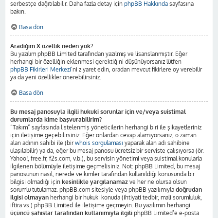
serbestçe dağıtılabilir. Daha fazla detay için
phpBB Hakkında
sayfasına
bakın.
Başa dön
Aradığım X özellik neden yok?
Bu yazılım phpBB Limited tarafından yazılmış ve lisanslanmıştır. Eğer
herhangi bir özelliğin eklenmesi gerektiğini düşünüyorsanız lütfen
phpBB Fikirleri Merkezi
’ni ziyaret edin, oradan mevcut fikirlere oy verebilir
ya da yeni özellikler önerebilirsiniz.
Başa dön
Bu mesaj panosuyla ilgili hukuki sorunlar için ve/veya suistimal
durumlarda kime başvurabilirim?
“Takım” sayfasında listelenmiş yöneticilerin herhangi biri ile şikayetleriniz
için iletişime geçebilirsiniz. Eğer onlardan cevap alamıyorsanız, o zaman
alan adının sahibi ile (bir
whois sorgulaması
yaparak alan adı sahibine
ulaşılabilir) ya da, eğer bu mesaj panosu ücretsiz bir serviste çalışıyorsa (ör.
Yahoo!, free.fr, f2s.com, v.b.), bu servisin yönetimi veya suistimal konularla
ilgilenen bölümüyle iletişime geçmelisiniz. Not: phpBB Limited, bu mesaj
panosunun nasıl, nerede ve kimler tarafından kullanıldığı konusunda bir
bilgisi olmadığı için
kesinlikle yargılanamaz
ve her ne olursa olsun
sorumlu tutulamaz. phpBB.com sitesiyle veya phpBB yazılımıyla
doğrudan
ilgisi olmayan
herhangi bir hukuki konuda (ihtiyati tedbir, mali sorumluluk,
iftira vs.) phpBB Limited ile iletişime geçmeyin. Bu yazılımın herhangi
üçüncü şahıslar tarafından kullanımıyla ilgili
phpBB Limited’e e-posta