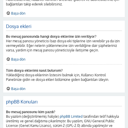
bağlantıları takip ederek silebilirsiniz.
Başa dön
Dosya ekleri
Bu mesaj panosunda hangi dosya eklerine izin veriliyor?
Her mesaj panosu yöneticisi bazı dosya eki tiplerine izin verebilir ya da izin
vermeyebilir. Eğer nelerin yüklenmesine izin verildiğine dair şüpheleriniz
varsa, yardım için mesaj panosu yöneticisiyle iletişime geçin.
Başa dön
Tüm dosya eklerimi nasıl bulurum?
Yüklediğiniz dosya eklerinin listesini bulmak için, Kullanıcı Kontrol
Panelinize gidin ve dosya ekleri bölümüne giden bağlantıları izleyin.
Başa dön
phpBB Konuları
Bu mesaj panosunu kim yazdı?
Bu yazılım (değiştirilmemiş haliyle)
phpBB Limited
tarafından telif hakkıyla
üretilmiş ve genel dağıtıma çıkarılmıştır. Bu yazılım, GNU General Public
License (Genel Kamu Lisansı), sürüm 2 (GPL-2.0) altında yapılmıştır ve