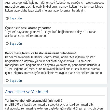
Arama sorgunuzla ilgili geri dönen çok fazla sonuç olduğu için web sunucusu
meşgul duruma geçmiş olabilir. Gelişmiş aramayı kullanın ve terimler içinde
kullanılacak daha fazla özellik ile aranacak forumları belirleyin.
Başa dön
Üyeler için nasıl arama yaparım?
“Üyeler” sayfasına gidin ve “Bir üye bul” bağlantısına tıklayın. Buradan,
açıklanan seçenekleri doldurun.
Başa dön
Kendi mesajlarımı ve başlıklarımı nasıl bulabilirim?
Kendi mesajlarınızı, Kullanıcı Kontrol Panelinden “Mesajlarımı göster”
bağlantısına tıklayarak ya da kendi profil sayfanızdaki “Kullanıcı’nın
mesajlarını ara” bağlantısına tıklayarak ya da mesaj panosunun üstündeki
“Hızlı Bağlantılar” menüsüne tıklayarak bulabilirsiniz. Başlıklarınızı aramak
için, Gelişmiş arama sayfasını kullanın ve uygun olan seçenekleri doldurun.
Başa dön
Abonelikler ve Yer imleri
Yer imi ve abonelik arasındaki fark nedir?
phpBB 3.0’da, başlık yer imleri bir web tarayıcısındaki yer imleri gibi
çalışıyordu. Yer imlerine eklenen başlıklar güncellendiği zaman hiç bir uyarı