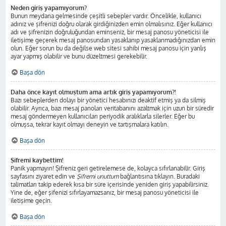
Neden giriş yapamıyorum?
Bunun meydana gelmesinde çeşitli sebepler vardır. Öncelikle, kullanıcı
adınız ve şifrenizi doğru olarak girdiğinizden emin olmalısınız. Eğer kullanıcı
adı ve şifrenizin doğruluğundan eminseniz, bir mesaj panosu yöneticisi ile
iletişime geçerek mesaj panosundan yasaklanıp yasaklanmadığınızdan emin
olun. Eğer sorun bu da değilse web sitesi sahibi mesaj panosu için yanlış
ayar yapmış olabilir ve bunu düzeltmesi gerekebilir.
Başa dön
Daha önce kayıt olmuştum ama artık giriş yapamıyorum?!
Bazı sebeplerden dolayı bir yönetici hesabınızı deaktif etmiş ya da silmiş
olabilir. Ayrıca, bazı mesaj panoları veritabanını azaltmak için uzun bir süredir
mesaj göndermeyen kullanıcıları periyodik aralıklarla silerler. Eğer bu
olmuşsa, tekrar kayıt olmayı deneyin ve tartışmalara katılın.
Başa dön
Şifremi kaybettim!
Panik yapmayın! Şifreniz geri getirelemese de, kolayca sıfırlanabilir. Giriş
sayfasını ziyaret edin ve
Şifremi unuttum
bağlantısına tıklayın. Buradaki
talimatları takip ederek kısa bir süre içerisinde yeniden giriş yapabilirsiniz.
Yine de, eğer şifenizi sıfırlayamazsanız, bir mesaj panosu yöneticisi ile
iletişime geçin.
Başa dön