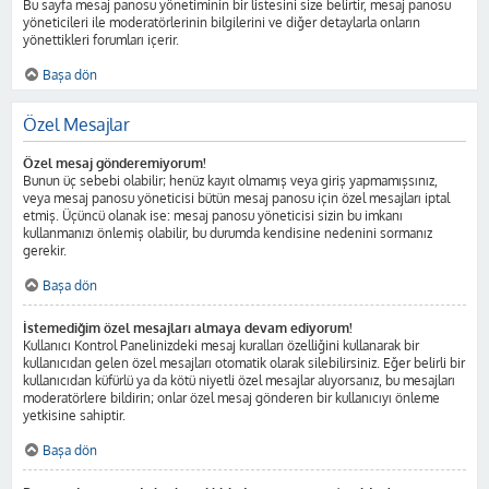
Bu sayfa mesaj panosu yönetiminin bir listesini size belirtir, mesaj panosu
yöneticileri ile moderatörlerinin bilgilerini ve diğer detaylarla onların
yönettikleri forumları içerir.
Başa dön
Özel Mesajlar
Özel mesaj gönderemiyorum!
Bunun üç sebebi olabilir; henüz kayıt olmamış veya giriş yapmamışsınız,
veya mesaj panosu yöneticisi bütün mesaj panosu için özel mesajları iptal
etmiş. Üçüncü olanak ise: mesaj panosu yöneticisi sizin bu imkanı
kullanmanızı önlemiş olabilir, bu durumda kendisine nedenini sormanız
gerekir.
Başa dön
İstemediğim özel mesajları almaya devam ediyorum!
Kullanıcı Kontrol Panelinizdeki mesaj kuralları özelliğini kullanarak bir
kullanıcıdan gelen özel mesajları otomatik olarak silebilirsiniz. Eğer belirli bir
kullanıcıdan küfürlü ya da kötü niyetli özel mesajlar alıyorsanız, bu mesajları
moderatörlere bildirin; onlar özel mesaj gönderen bir kullanıcıyı önleme
yetkisine sahiptir.
Başa dön