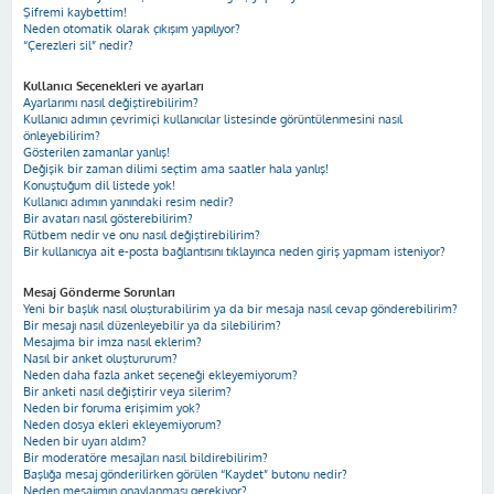
Şifremi kaybettim!
Neden otomatik olarak çıkışım yapılıyor?
“Çerezleri sil” nedir?
Kullanıcı Seçenekleri ve ayarları
Ayarlarımı nasıl değiştirebilirim?
Kullanıcı adımın çevrimiçi kullanıcılar listesinde görüntülenmesini nasıl
önleyebilirim?
Gösterilen zamanlar yanlış!
Değişik bir zaman dilimi seçtim ama saatler hala yanlış!
Konuştuğum dil listede yok!
Kullanıcı adımın yanındaki resim nedir?
Bir avatarı nasıl gösterebilirim?
Rütbem nedir ve onu nasıl değiştirebilirim?
Bir kullanıcıya ait e-posta bağlantısını tıklayınca neden giriş yapmam isteniyor?
Mesaj Gönderme Sorunları
Yeni bir başlık nasıl oluşturabilirim ya da bir mesaja nasıl cevap gönderebilirim?
Bir mesajı nasıl düzenleyebilir ya da silebilirim?
Mesajıma bir imza nasıl eklerim?
Nasıl bir anket oluştururum?
Neden daha fazla anket seçeneği ekleyemiyorum?
Bir anketi nasıl değiştirir veya silerim?
Neden bir foruma erişimim yok?
Neden dosya ekleri ekleyemiyorum?
Neden bir uyarı aldım?
Bir moderatöre mesajları nasıl bildirebilirim?
Başlığa mesaj gönderilirken görülen “Kaydet” butonu nedir?
Neden mesajımın onaylanması gerekiyor?