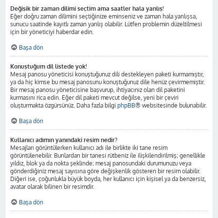
Değişik bir zaman dilimi seçtim ama saatler hala yanlış!
Eğer doğru zaman dilimini seçtiğinize eminseniz ve zaman hala yanlışsa,
sunucu saatinde kayıtlı zaman yanlış olabilir. Lütfen problemin düzeltilmesi
için bir yöneticiyi haberdar edin.
Başa dön
Konuştuğum dil listede yok!
Mesaj panosu yöneticisi konuştuğunuz dili destekleyen paketi kurmamıştır,
ya da hiç kimse bu mesaj panosunu konuştuğunuz dile henüz çevirmemiştir.
Bir mesaj panosu yöneticisine başvurup, ihtiyacınız olan dil paketini
kurmasını rica edin. Eğer dil paketi mevcut değilse, yeni bir çeviri
oluşturmakta özgürsünüz. Daha fazla bilgi
phpBB
® websitesinde bulunabilir.
Başa dön
Kullanıcı adımın yanındaki resim nedir?
Mesajları görüntülerken kullanıcı adı ile birlikte iki tane resim
görüntülenebilir. Bunlardan bir tanesi rütbeniz ile ilişkilendirilmiş; genellikle
yıldız, blok ya da nokta şeklinde; mesaj panosundaki durumunuzu veya
gönderdiğiniz mesaj sayısına göre değişkenlik gösteren bir resim olabilir.
Diğeri ise, çoğunlukla büyük boyda, her kullanıcı için kişisel ya da benzersiz,
avatar olarak bilinen bir resimdir.
Başa dön