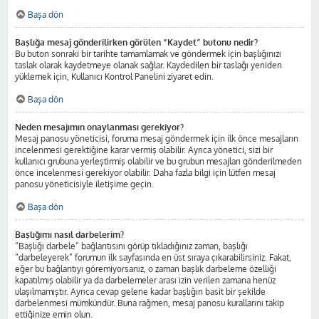
Başa dön
Başlığa mesaj gönderilirken görülen “Kaydet” butonu nedir?
Bu buton sonraki bir tarihte tamamlamak ve göndermek için başlığınızı
taslak olarak kaydetmeye olanak sağlar. Kaydedilen bir taslağı yeniden
yüklemek için, Kullanıcı Kontrol Panelini ziyaret edin.
Başa dön
Neden mesajımın onaylanması gerekiyor?
Mesaj panosu yöneticisi, foruma mesaj göndermek için ilk önce mesajların
incelenmesi gerektiğine karar vermiş olabilir. Ayrıca yönetici, sizi bir
kullanıcı grubuna yerleştirmiş olabilir ve bu grubun mesajları gönderilmeden
önce incelenmesi gerekiyor olabilir. Daha fazla bilgi için lütfen mesaj
panosu yöneticisiyle iletişime geçin.
Başa dön
Başlığımı nasıl darbelerim?
“Başlığı darbele” bağlantısını görüp tıkladığınız zaman, başlığı
“darbeleyerek” forumun ilk sayfasında en üst sıraya çıkarabilirsiniz. Fakat,
eğer bu bağlantıyı göremiyorsanız, o zaman başlık darbeleme özelliği
kapatılmış olabilir ya da darbelemeler arası izin verilen zamana henüz
ulaşılmamıştır. Ayrıca cevap gelene kadar başlığın basit bir şekilde
darbelenmesi mümkündür. Buna rağmen, mesaj panosu kurallarını takip
ettiğinize emin olun.