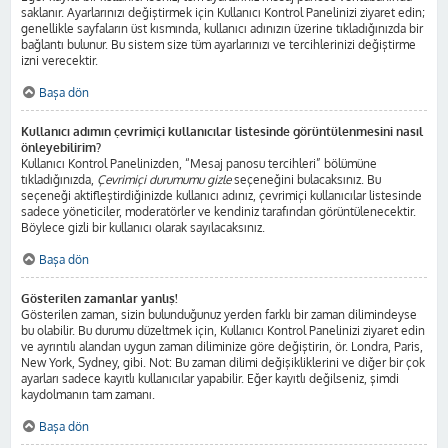
saklanır. Ayarlarınızı değiştirmek için Kullanıcı Kontrol Panelinizi ziyaret edin;
genellikle sayfaların üst kısmında, kullanıcı adınızın üzerine tıkladığınızda bir
bağlantı bulunur. Bu sistem size tüm ayarlarınızı ve tercihlerinizi değiştirme
izni verecektir.
Başa dön
Kullanıcı adımın çevrimiçi kullanıcılar listesinde görüntülenmesini nasıl
önleyebilirim?
Kullanıcı Kontrol Panelinizden, “Mesaj panosu tercihleri” bölümüne
tıkladığınızda,
Çevrimiçi durumumu gizle
seçeneğini bulacaksınız. Bu
seçeneği aktifleştirdiğinizde kullanıcı adınız, çevrimiçi kullanıcılar listesinde
sadece yöneticiler, moderatörler ve kendiniz tarafından görüntülenecektir.
Böylece gizli bir kullanıcı olarak sayılacaksınız.
Başa dön
Gösterilen zamanlar yanlış!
Gösterilen zaman, sizin bulunduğunuz yerden farklı bir zaman dilimindeyse
bu olabilir. Bu durumu düzeltmek için, Kullanıcı Kontrol Panelinizi ziyaret edin
ve ayrıntılı alandan uygun zaman diliminize göre değiştirin, ör. Londra, Paris,
New York, Sydney, gibi. Not: Bu zaman dilimi değişikliklerini ve diğer bir çok
ayarları sadece kayıtlı kullanıcılar yapabilir. Eğer kayıtlı değilseniz, şimdi
kaydolmanın tam zamanı.
Başa dön