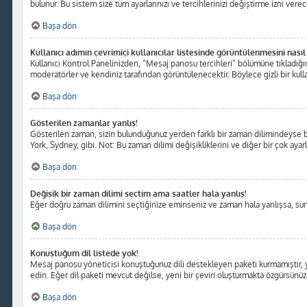
bulunur. Bu sistem size tüm ayarlarınızı ve tercihlerinizi değiştirme izni verece
Başa dön
Kullanıcı adımın çevrimiçi kullanıcılar listesinde görüntülenmesini nasıl
Kullanıcı Kontrol Panelinizden, “Mesaj panosu tercihleri” bölümüne tıkladığı
moderatörler ve kendiniz tarafından görüntülenecektir. Böylece gizli bir kulla
Başa dön
Gösterilen zamanlar yanlış!
Gösterilen zaman, sizin bulunduğunuz yerden farklı bir zaman dilimindeyse bu 
York, Sydney, gibi. Not: Bu zaman dilimi değişikliklerini ve diğer bir çok ayarl
Başa dön
Değişik bir zaman dilimi seçtim ama saatler hala yanlış!
Eğer doğru zaman dilimini seçtiğinize eminseniz ve zaman hala yanlışsa, sunuc
Başa dön
Konuştuğum dil listede yok!
Mesaj panosu yöneticisi konuştuğunuz dili destekleyen paketi kurmamıştır, y
edin. Eğer dil paketi mevcut değilse, yeni bir çeviri oluşturmakta özgürsünüz
Başa dön