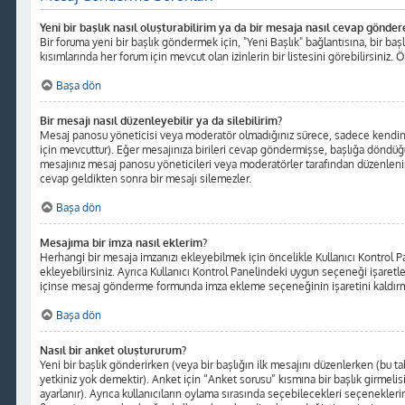
Yeni bir başlık nasıl oluşturabilirim ya da bir mesaja nasıl cevap gönder
Bir foruma yeni bir başlık göndermek için, "Yeni Başlık" bağlantısına, bir b
kısımlarında her forum için mevcut olan izinlerin bir listesini görebilirsiniz. 
Başa dön
Bir mesajı nasıl düzenleyebilir ya da silebilirim?
Mesaj panosu yöneticisi veya moderatör olmadığınız sürece, sadece kendinize 
için mevcuttur). Eğer mesajınıza birileri cevap göndermişse, başlığa döndüğ
mesajınız mesaj panosu yöneticileri veya moderatörler tarafından düzenlenin
cevap geldikten sonra bir mesajı silemezler.
Başa dön
Mesajıma bir imza nasıl eklerim?
Herhangi bir mesaja imzanızı ekleyebilmek için öncelikle Kullanıcı Kontro
ekleyebilirsiniz. Ayrıca Kullanıcı Kontrol Panelindeki uygun seçeneği işaretl
içinse mesaj gönderme formunda imza ekleme seçeneğinin işaretini kaldırma
Başa dön
Nasıl bir anket oluştururum?
Yeni bir başlık gönderirken (veya bir başlığın ilk mesajını düzenlerken (bu
yetkiniz yok demektir). Anket için “Anket sorusu” kısmına bir başlık girmelis
ayarlanır). Ayrıca kullanıcıların oylama sırasında seçebilecekleri seçeneklerin