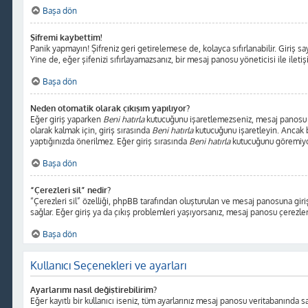
Başa dön
Şifremi kaybettim!
Panik yapmayın! Şifreniz geri getirelemese de, kolayca sıfırlanabilir. Giriş sa
Yine de, eğer şifenizi sıfırlayamazsanız, bir mesaj panosu yöneticisi ile ileti
Başa dön
Neden otomatik olarak çıkışım yapılıyor?
Eğer giriş yaparken
Beni hatırla
kutucuğunu işaretlemezseniz, mesaj panosu sad
olarak kalmak için, giriş sırasında
Beni hatırla
kutucuğunu işaretleyin. Ancak bu
yaptığınızda önerilmez. Eğer giriş sırasında
Beni hatırla
kutucuğunu göremiyors
Başa dön
“Çerezleri sil” nedir?
“Çerezleri sil” özelliği, phpBB tarafından oluşturulan ve mesaj panosuna giriş
sağlar. Eğer giriş ya da çıkış problemleri yaşıyorsanız, mesaj panosu çerezleri
Başa dön
Kullanıcı Seçenekleri ve ayarları
Ayarlarımı nasıl değiştirebilirim?
Eğer kayıtlı bir kullanıcı iseniz, tüm ayarlarınız mesaj panosu veritabanında sak