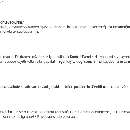
ktir.
 önleyebilirim?
nızda,
Çevrimiçi durumumu gizle
seçeneğini bulacaksınız. Bu seçeneği aktifleştirdiğiniz
nıcı olarak sayılacaksınız.
olabilir. Bu durumu düzeltmek için, Kullanıcı Kontrol Panelinizi ziyaret edin ve ayrınt
arı sadece kayıtlı kullanıcılar yapabilir. Eğer kayıtlı değilseniz, şimdi kaydolmanın ta
u saatinde kayıtlı zaman yanlış olabilir. Lütfen problemin düzeltilmesi için bir yönet
a da hiç kimse bu mesaj panosunu konuştuğunuz dile henüz çevirmemiştir. Bir mesaj p
. Daha fazla bilgi
phpBB
® websitesinde bulunabilir.