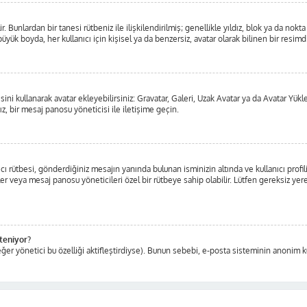
ilir. Bunlardan bir tanesi rütbeniz ile ilişkilendirilmiş; genellikle yıldız, blok ya d
üyük boyda, her kullanıcı için kişisel ya da benzersiz, avatar olarak bilinen bir resimdi
isini kullanarak avatar ekleyebilirsiniz: Gravatar, Galeri, Uzak Avatar ya da Avatar Yü
z, bir mesaj panosu yöneticisi ile iletişime geçin.
ı rütbesi, gönderdiğiniz mesajın yanında bulunan isminizin altında ve kullanıcı profil
ticiler veya mesaj panosu yöneticileri özel bir rütbeye sahip olabilir. Lütfen gereksiz
steniyor?
ğer yönetici bu özelliği aktifleştirdiyse). Bunun sebebi, e-posta sisteminin anonim ku