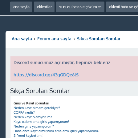
ana sayfa
eklentiler
sunucu hata ve çözümleri
eklenti hata ve ç
Ana sayfa
Forum ana sayfa
Sıkça Sorulan Sorular
Discord sunucumuz açılmıştır, hepinizi bekleriz
https://discord.gg/43gGDQe6tS
Sıkça Sorulan Sorular
Giriş ve Kayıt sorunları
Neden kayıt olmam gerekiyor?
COPPA nedir?
Neden kayıt olamıyorum?
Kayıt oldum ama giriş yapamıyorum!
Neden giriş yapamıyorum?
Daha önce kayıt olmuştum ama artık giriş yapamıyorum?!
Şifremi kaybettim!