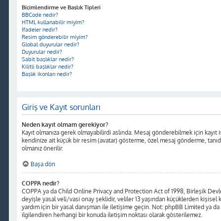
Biçimlendirme ve Başlık Tipleri
BBCode nedir?
HTML kullanabilir miyim?
İfadeler nedir?
Resim gönderebilir miyim?
Global duyurular nedir?
Duyurular nedir?
Sabit başlıklar nedir?
Kilitli başlıklar nedir?
Başlık ikonları nedir?
Giriş ve Kayıt sorunları
Neden kayıt olmam gerekiyor?
Kayıt olmanıza gerek olmayabilirdi aslında. Mesaj gönderebilmek için kayıt iş
kendinize ait küçük bir resim (avatar) gösterme, özel mesaj gönderme, tanıdığı
olmanız önerilir.
Başa dön
COPPA nedir?
COPPA ya da Child Online Privacy and Protection Act of 1998, Birleşik Devlet
deyişle yasal veli/vasi onay şeklidir, veliler 13 yaşından küçüklerden kişisel 
yardım için bir yasal danışman ile iletişime geçin. Not: phpBB Limited ya da
ilgilendiren herhangi bir konuda iletişim noktası olarak gösterilemez.