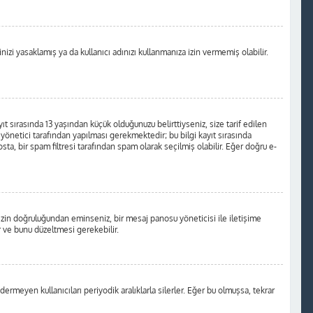
izi yasaklamış ya da kullanıcı adınızı kullanmanıza izin vermemiş olabilir.
t sırasında 13 yaşından küçük olduğunuzu belirttiyseniz, size tarif edilen
önetici tarafından yapılması gerekmektedir; bu bilgi kayıt sırasında
osta, bir spam filtresi tarafından spam olarak seçilmiş olabilir. Eğer doğru e-
nizin doğruluğundan eminseniz, bir mesaj panosu yöneticisi ile iletişime
 ve bunu düzeltmesi gerekebilir.
ermeyen kullanıcıları periyodik aralıklarla silerler. Eğer bu olmuşsa, tekrar