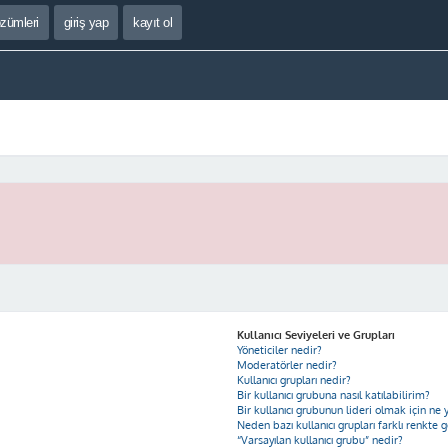
özümleri
giriş yap
kayıt ol
Kullanıcı Seviyeleri ve Grupları
Yöneticiler nedir?
Moderatörler nedir?
Kullanıcı grupları nedir?
Bir kullanıcı grubuna nasıl katılabilirim?
Bir kullanıcı grubunun lideri olmak için n
Neden bazı kullanıcı grupları farklı renkte 
“Varsayılan kullanıcı grubu” nedir?