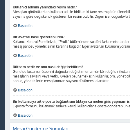
Kullanıcı adımın yanındaki resim nedir?
Mesajları görüntülerken kullanıcı adı ile birlikte iki tane resim görüntüleneb
sayısına göre değişkenlik gösteren bir resim olabilir. Diğeri ise, çoğunlukla b
Başa dön
Bir avatarı nasıl gösterebilirim?
Kullanıcı Kontrol Panelinizde, “Profil” bölümünden şu dört farklı metottan bir
mesaj panosu yöneticisinin kararına bağlıdır. Eğer avatarları kullanamıyorsanı
Başa dön
Rütbem nedir ve onu nasıl değiştirebilirim?
Genelde kullanıcı rütbenizi doğrudan değiştirmeniz mümkün değildir (kullanıc
mesajların sayısını veya yetkili üyeleri belirlemek için kullanılır, örn. yöne
sonuç, yöneticilerin mesajlarınızın sayısını düşürmesi olacaktır.
Başa dön
Bir kullanıcıya ait e-posta bağlantısını tıklayınca neden giriş yapmam i
E-posta formunu kullanarak sadece kayıtlı kullanıcılar e-posta gönderebilir (e
Başa dön
Mesaj Gönderme Sorunları