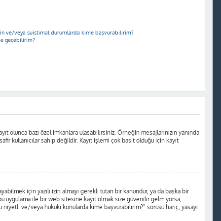
için ve/veya suistimal durumlarda kime başvurabilirim?
me geçebilirim?
yıt olunca bazı özel imkanlara ulaşabilirsiniz. Örneğin mesajlarınızın yanında
r kullanıcılar sahip değildir. Kayıt işlemi çok basit olduğu için kayıt
ilmek için yazılı izin almayı gerekli tutan bir kanundur, ya da başka bir
a bu uygulama ile bir web sitesine kayıt olmak size güvenilir gelmiyorsa,
 niyetli ve/veya hukuki konularda kime başvurabilirim?” sorusu hariç, yasayı