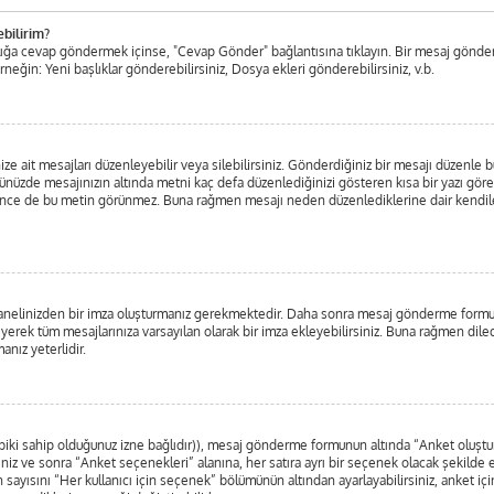
ebilirim?
aşlığa cevap göndermek içinse, "Cevap Gönder" bağlantısına tıklayın. Bir mesaj gönde
Örneğin: Yeni başlıklar gönderebilirsiniz, Dosya ekleri gönderebilirsiniz, v.b.
ait mesajları düzenleyebilir veya silebilirsiniz. Gönderdiğiniz bir mesajı düzenle bu
ünüzde mesajınızın altında metni kaç defa düzenlediğinizi gösteren kısa bir yazı gö
ce de bu metin görünmez. Buna rağmen mesajı neden düzenlediklerine dair kendilerine
l Panelinizden bir imza oluşturmanız gerekmektedir. Daha sonra mesaj gönderme form
eyerek tüm mesajlarınıza varsayılan olarak bir imza ekleyebilirsiniz. Buna rağmen dil
nız yeterlidir.
 tabiki sahip olduğunuz izne bağlıdır)), mesaj gönderme formunun altında “Anket oluş
iniz ve sonra “Anket seçenekleri” alanına, her satıra ayrı bir seçenek olacak şekilde 
 sayısını “Her kullanıcı için seçenek” bölümünün altından ayarlayabilirsiniz, anket için