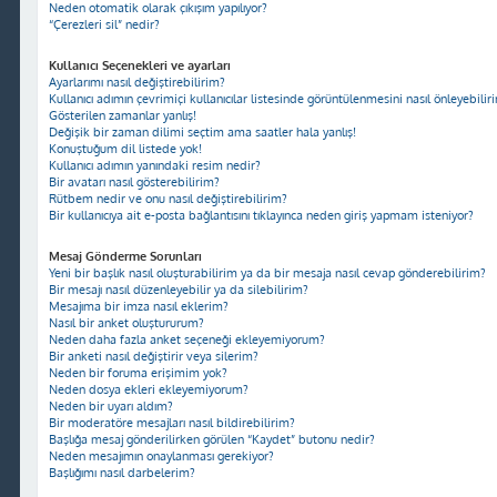
Neden otomatik olarak çıkışım yapılıyor?
“Çerezleri sil” nedir?
Kullanıcı Seçenekleri ve ayarları
Ayarlarımı nasıl değiştirebilirim?
Kullanıcı adımın çevrimiçi kullanıcılar listesinde görüntülenmesini nasıl önleyebilir
Gösterilen zamanlar yanlış!
Değişik bir zaman dilimi seçtim ama saatler hala yanlış!
Konuştuğum dil listede yok!
Kullanıcı adımın yanındaki resim nedir?
Bir avatarı nasıl gösterebilirim?
Rütbem nedir ve onu nasıl değiştirebilirim?
Bir kullanıcıya ait e-posta bağlantısını tıklayınca neden giriş yapmam isteniyor?
Mesaj Gönderme Sorunları
Yeni bir başlık nasıl oluşturabilirim ya da bir mesaja nasıl cevap gönderebilirim?
Bir mesajı nasıl düzenleyebilir ya da silebilirim?
Mesajıma bir imza nasıl eklerim?
Nasıl bir anket oluştururum?
Neden daha fazla anket seçeneği ekleyemiyorum?
Bir anketi nasıl değiştirir veya silerim?
Neden bir foruma erişimim yok?
Neden dosya ekleri ekleyemiyorum?
Neden bir uyarı aldım?
Bir moderatöre mesajları nasıl bildirebilirim?
Başlığa mesaj gönderilirken görülen “Kaydet” butonu nedir?
Neden mesajımın onaylanması gerekiyor?
Başlığımı nasıl darbelerim?