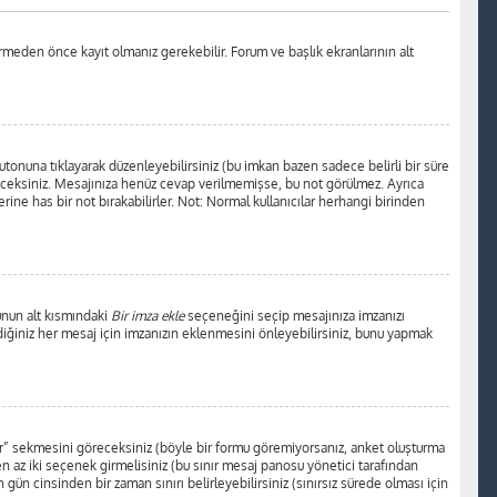
rmeden önce kayıt olmanız gerekebilir. Forum ve başlık ekranlarının alt
tonuna tıklayarak düzenleyebilirsiniz (bu imkan bazen sadece belirli bir süre
receksiniz. Mesajınıza henüz cevap verilmemişse, bu not görülmez. Ayrıca
 has bir not bırakabilirler. Not: Normal kullanıcılar herhangi birinden
unun alt kısmındaki
Bir imza ekle
seçeneğini seçip mesajınıza imzanızı
ediğiniz her mesaj için imzanızın eklenmesini önleyebilirsiniz, bunu yapmak
tur” sekmesini göreceksiniz (böyle bir formu göremiyorsanız, anket oluşturma
en az iki seçenek girmelisiniz (bu sınır mesaj panosu yönetici tarafından
 gün cinsinden bir zaman sınırı belirleyebilirsiniz (sınırsız sürede olması için