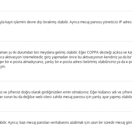
a kayıt işlemini devre dışı bırakmış olabilir. Ayrıca mesaj panosu yöneticisi IP adresin
 zaman şu iki durumdan biri meydana gelmiş olabilir. Eğer COPPA desteği açıksa ve kayı
ıca aktivasyon istemektedir, giriş yapmadan önce bu aktivasyonun kendiniz ya da bir y
er bir e-posta almadıysanız, yanlış bir e-posta adresi belirtmiş olabilirsiniz ya da e-p
yin.
 ve şifrenizi doğru olarak girdiğinizden emin olmalısınız. Eğer kullanıcı adı ve şifre
orun bu da değilse web sitesi sahibi mesaj panosu için yanlış ayar yapmış olabilir
ilir. Ayrıca, bazı mesaj panoları veritabanını azaltmak için uzun bir süredir mesaj gönd