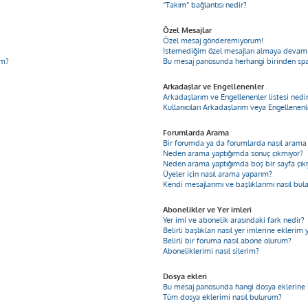
“Takım” bağlantısı nedir?
Özel Mesajlar
Özel mesaj gönderemiyorum!
İstemediğim özel mesajları almaya devam
im?
Bu mesaj panosunda herhangi birinden sp
Arkadaşlar ve Engellenenler
Arkadaşlarım ve Engellenenler listesi nedi
Kullanıcıları Arkadaşlarım veya Engellenenle
Forumlarda Arama
Bir forumda ya da forumlarda nasıl arama 
Neden arama yaptığımda sonuç çıkmıyor?
Neden arama yaptığımda boş bir sayfa çıkı
Üyeler için nasıl arama yaparım?
Kendi mesajlarımı ve başlıklarımı nasıl bul
Abonelikler ve Yer imleri
Yer imi ve abonelik arasındaki fark nedir?
Belirli başlıkları nasıl yer imlerine ekleri
Belirli bir foruma nasıl abone olurum?
Aboneliklerimi nasıl silerim?
Dosya ekleri
Bu mesaj panosunda hangi dosya eklerine iz
Tüm dosya eklerimi nasıl bulurum?