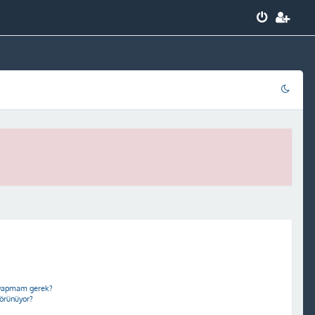
e yapmam gerek?
görünüyor?