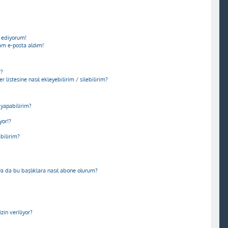
 ediyorum!
am e-posta aldım!
r?
r listesine nasıl ekleyebilirim / silebilirim?
yapabilirim?
yor!?
abilirim?
m ya da bu başlıklara nasıl abone olurum?
in veriliyor?