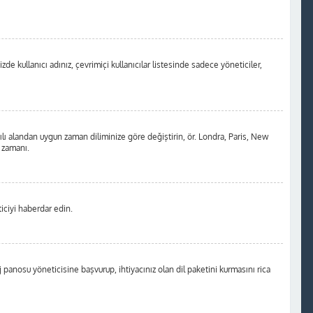
de kullanıcı adınız, çevrimiçi kullanıcılar listesinde sadece yöneticiler,
ılı alandan uygun zaman diliminize göre değiştirin, ör. Londra, Paris, New
m zamanı.
iciyi haberdar edin.
anosu yöneticisine başvurup, ihtiyacınız olan dil paketini kurmasını rica