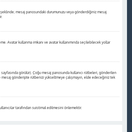
a nokta şeklinde; mesaj panosundaki durumunuzu veya gönderdiğiniz mesaj
r.
kleme. Avatar kullanma imkanı ve avatar kullanımında seçilebilecek yollar
i sayfasında görülür). Çoğu mesaj panosunda kullanıcı rütbeleri, gönderilen
 yere mesaj gönderipte rütbenizi yükseltmeye çalışmayın, elde edeceğiniz tek
llanıcılar tarafından suistimal edilmesini önlemektir.