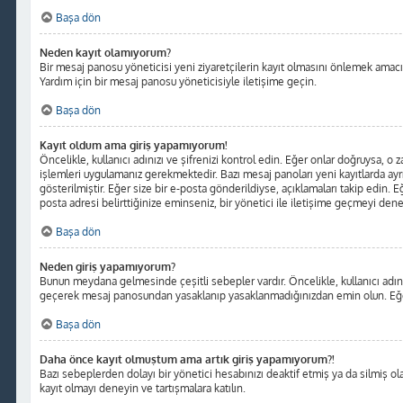
Başa dön
Neden kayıt olamıyorum?
Bir mesaj panosu yöneticisi yeni ziyaretçilerin kayıt olmasını önlemek amacıyl
Yardım için bir mesaj panosu yöneticisiyle iletişime geçin.
Başa dön
Kayıt oldum ama giriş yapamıyorum!
Öncelikle, kullanıcı adınızı ve şifrenizi kontrol edin. Eğer onlar doğruysa, o
işlemleri uygulamanız gerekmektedir. Bazı mesaj panoları yeni kayıtlarda ayr
gösterilmiştir. Eğer size bir e-posta gönderildiyse, açıklamaları takip edin. Eğ
posta adresi belirttiğinize eminseniz, bir yönetici ile iletişime geçmeyi dene
Başa dön
Neden giriş yapamıyorum?
Bunun meydana gelmesinde çeşitli sebepler vardır. Öncelikle, kullanıcı adınız
geçerek mesaj panosundan yasaklanıp yasaklanmadığınızdan emin olun. Eğer s
Başa dön
Daha önce kayıt olmuştum ama artık giriş yapamıyorum?!
Bazı sebeplerden dolayı bir yönetici hesabınızı deaktif etmiş ya da silmiş olab
kayıt olmayı deneyin ve tartışmalara katılın.