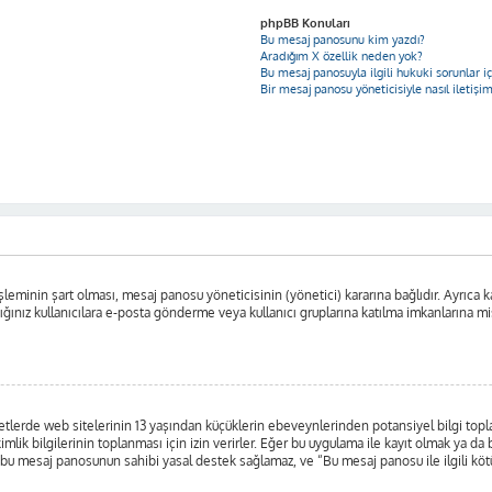
phpBB Konuları
Bu mesaj panosunu kim yazdı?
Aradığım X özellik neden yok?
Bu mesaj panosuyla ilgili hukuki sorunlar 
Bir mesaj panosu yöneticisiyle nasıl iletişi
leminin şart olması, mesaj panosu yöneticisinin (yönetici) kararına bağlıdır. Ayrıca ka
nız kullanıcılara e-posta gönderme veya kullanıcı gruplarına katılma imkanlarına misafi
lerde web sitelerinin 13 yaşından küçüklerin ebeveynlerinden potansiyel bilgi toplayab
kimlik bilgilerinin toplanması için izin verirler. Eğer bu uygulama ile kayıt olmak ya d
 bu mesaj panosunun sahibi yasal destek sağlamaz, ve “Bu mesaj panosu ile ilgili kötü