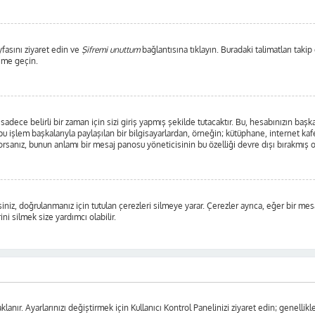
yfasını ziyaret edin ve
Şifremi unuttum
bağlantısına tıklayın. Buradaki talimatları takip
şime geçin.
ece belirli bir zaman için sizi giriş yapmış şekilde tutacaktır. Bu, hesabınızın başka 
 işlem başkalarıyla paylaşılan bir bilgisayarlardan, örneğin; kütüphane, internet kafe
anız, bunun anlamı bir mesaj panosu yöneticisinin bu özelliği devre dışı bırakmış o
iniz, doğrulanmanız için tutulan çerezleri silmeye yarar. Çerezler ayrıca, eğer bir mes
ni silmek size yardımcı olabilir.
lanır. Ayarlarınızı değiştirmek için Kullanıcı Kontrol Panelinizi ziyaret edin; genellikle