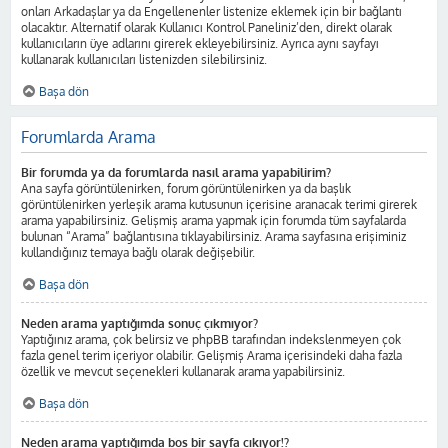
onları Arkadaşlar ya da Engellenenler listenize eklemek için bir bağlantı
olacaktır. Alternatif olarak Kullanıcı Kontrol Paneliniz’den, direkt olarak
kullanıcıların üye adlarını girerek ekleyebilirsiniz. Ayrıca aynı sayfayı
kullanarak kullanıcıları listenizden silebilirsiniz.
Başa dön
Forumlarda Arama
Bir forumda ya da forumlarda nasıl arama yapabilirim?
Ana sayfa görüntülenirken, forum görüntülenirken ya da başlık
görüntülenirken yerleşik arama kutusunun içerisine aranacak terimi girerek
arama yapabilirsiniz. Gelişmiş arama yapmak için forumda tüm sayfalarda
bulunan “Arama” bağlantısına tıklayabilirsiniz. Arama sayfasına erişiminiz
kullandığınız temaya bağlı olarak değişebilir.
Başa dön
Neden arama yaptığımda sonuç çıkmıyor?
Yaptığınız arama, çok belirsiz ve phpBB tarafından indekslenmeyen çok
fazla genel terim içeriyor olabilir. Gelişmiş Arama içerisindeki daha fazla
özellik ve mevcut seçenekleri kullanarak arama yapabilirsiniz.
Başa dön
Neden arama yaptığımda boş bir sayfa çıkıyor!?