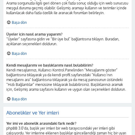
Arama sorgunuzla ilgili geri dönen çok fazla sonuç olduğu için web sunucusu
meşgul duruma geçmiş olabilir. Gelişmiş aramayı kullanın ve terimler içinde
kullanılacak daha fazla özellik ile aranacak forumları belirleyin.
Başa dön
Üyeler için nasıl arama yaparım?
“Üyeler” sayfasına gidin ve “Bir üye bul” bağlantısına tıklayın. Buradan,
açıklanan seçenekleri doldurun.
Başa dön
Kendi mesajlarımı ve başlıklarımı nasıl bulabilirim?
Kendi mesajlarınızı, Kullanıcı Kontrol Panelinden “Mesajlarımı göster”
bağlantısına tıklayarak ya da kendi profil sayfanızdaki “Kullanıcı’nın
mesajlarını ara” bağlantısına tıklayarak ya da mesaj panosunun üstündeki
“Hızlı Bağlantılar” menüsüne tıklayarak bulabilirsiniz. Başlıklarınızı aramak
için, Gelişmiş arama sayfasını kullanın ve uygun olan seçenekleri doldurun.
Başa dön
Abonelikler ve Yer imleri
Yer imi ve abonelik arasındaki fark nedir?
phpBB 3.0’da, başlık yer imleri bir web tarayıcısındaki yer imleri gibi
çalışıyordu. Yer imlerine eklenen başlıklar güncellendiği zaman hiç bir uyarı