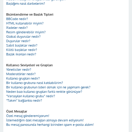
Başlığımı nasıl darbelerim?
Biçimlendirme ve Başlık Tipleri
BBCode nedir?
HTML kullanabilir miyim?
İfadeler nedir?
Resim gönderebilir miyim?
Global duyurular nedir?
Duyurular nedir?
Sabit başlıklar nedir?
Kilitli başlıklar nedir?
Başlık ikonları nedir?
Kullanıcı Seviyeleri ve Grupları
Yöneticiler nedir?
Moderatörler nedir?
Kullanıcı grupları nedir?
Bir kullanıcı grubuna nasıl katılabilirim?
Bir kullanıcı grubunun lideri olmak için ne yapmam gerek?
Neden bazı kullanıcı grupları farklı renkte görünüyor?
“Varsayılan kullanıcı grubu” nedir?
“Takım” bağlantısı nedir?
Özel Mesajlar
Özel mesaj gönderemiyorum!
İstemediğim özel mesajları almaya devam ediyorum!
Bu mesaj panosunda herhangi birinden spam e-posta aldım!