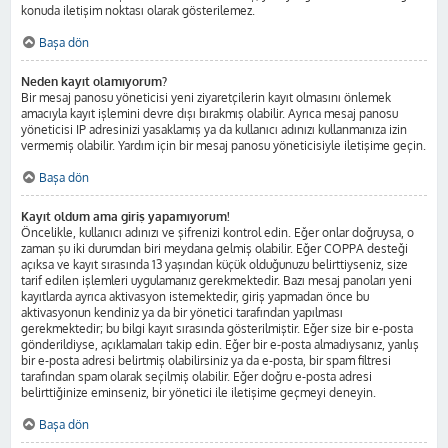
konuda iletişim noktası olarak gösterilemez.
Başa dön
Neden kayıt olamıyorum?
Bir mesaj panosu yöneticisi yeni ziyaretçilerin kayıt olmasını önlemek
amacıyla kayıt işlemini devre dışı bırakmış olabilir. Ayrıca mesaj panosu
yöneticisi IP adresinizi yasaklamış ya da kullanıcı adınızı kullanmanıza izin
vermemiş olabilir. Yardım için bir mesaj panosu yöneticisiyle iletişime geçin.
Başa dön
Kayıt oldum ama giriş yapamıyorum!
Öncelikle, kullanıcı adınızı ve şifrenizi kontrol edin. Eğer onlar doğruysa, o
zaman şu iki durumdan biri meydana gelmiş olabilir. Eğer COPPA desteği
açıksa ve kayıt sırasında 13 yaşından küçük olduğunuzu belirttiyseniz, size
tarif edilen işlemleri uygulamanız gerekmektedir. Bazı mesaj panoları yeni
kayıtlarda ayrıca aktivasyon istemektedir, giriş yapmadan önce bu
aktivasyonun kendiniz ya da bir yönetici tarafından yapılması
gerekmektedir; bu bilgi kayıt sırasında gösterilmiştir. Eğer size bir e-posta
gönderildiyse, açıklamaları takip edin. Eğer bir e-posta almadıysanız, yanlış
bir e-posta adresi belirtmiş olabilirsiniz ya da e-posta, bir spam filtresi
tarafından spam olarak seçilmiş olabilir. Eğer doğru e-posta adresi
belirttiğinize eminseniz, bir yönetici ile iletişime geçmeyi deneyin.
Başa dön