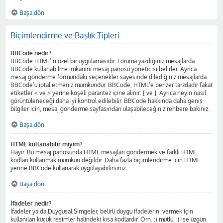
Başa dön
Biçimlendirme ve Başlık Tipleri
BBCode nedir?
BBCode HTML’in özel bir uygulamasıdır. Foruma yazdığınız mesajlarda
BBCode kullanabilme imkanını mesaj panosu yöneticisi belirler. Ayrıca
mesaj gönderme formundaki seçenekler sayesinde dilediğiniz mesajlarda
BBCode’u iptal etmeniz mümkündür. BBCode, HTML’e benzer tarzdadır fakat
etiketler < ve > yerine köşeli parantez içine alınır: [ ve ]. Ayrıca neyin nasıl
görüntüleneceği daha iyi kontrol edilebilir. BBCode hakkında daha geniş
bilgiler için, mesaj gönderme sayfasından ulaşabileceğiniz rehbere bakınız.
Başa dön
HTML kullanabilir miyim?
Hayır. Bu mesaj panosunda HTML mesajları göndermek ve farklı HTML
kodları kullanmak mümkün değildir. Daha fazla biçimlendirme için HTML
yerine BBCode kullanarak uygulayabilirsiniz.
Başa dön
İfadeler nedir?
İfadeler ya da Duygusal Simgeler, belirli duygu ifadelerini vermek için
kullanılan küçük resimler halindeki kısa kodlardır. Örn. :) mutlu, :( ise üzgün