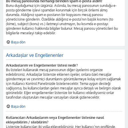
Bu mesaj panosunda herhangi birinden spam e-posta aldım!
Bunu duyduğumuz için üzgünüz. Aslında, bu mesaj panosunun sunduğu e-
posta gönderme işlevi spamdan korunmak için birçok önlemi almış
durumda. Aldığınız spam e-postanın bir kopyasını mesaj panosu
yöneticisine gönderin. Özellikle aldığınız e-posta’nın başlık kısmını (to
(kime), subject (konu) vs.) iletmeyi unutmayın, bu kısımda e-postayı
gönderen kullanıcı hakkında bilgiler bulunur. Mesaj panosu yöneticileri bu
bilgilerle meseleyi takip edebilir.
Başa dön
Arkadaşlar ve Engellenenler
Arkadaşlarım ve Engellenenler listesi nedir?
Bu listeleri kullanarak mesaj panosunun diğer üyelerini organize
edebilirsiniz. Arkadaşlar listenize eklenen üyeler, onlara özel mesajlar
göndermeye ve çevrimiçi durumlarını görüntülemeye kolay erişim sağlamak
için Kullanıcı Kontrol Panelinizde listelenecektir. Tema uygun desteği
sağlıyorsa, bu kullanıcılardan gelen mesajlar ayrıca detaylı ve belirgin olarak
görünebilir. Eğer engellenenler listenize bir kullanıcı eklediyseniz onlar
tarafından oluşturulan mesajlar varsayılan olarak gizlenecektir.
Başa dön
Kullanıcıları Arkadaşlarım veya Engellenenler listesine nasıl
ekleyebilirim / silebilirim?
Listenize kullanıcıları iki yolla ekleyebilirsiniz. Her kullanıcı’nın profilinde,