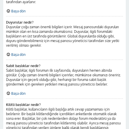
tarafından ayarlanır.
Başa dön
Duyurular nedir?
Duyurular çoğu zaman önemli bilgileri içerir. Mesaj panosundaki duyuruları
mümkün olan en kısa zamanda okumalısınız. Duyurular, ilgili forumdaki
başlıkların en üst tarafında görüntülenir. Global duyurularda olduğu gibi,
duyuru gönderebilmeniz için mesaj panosu yöneticisi tarafından size yetki
verilmiş olması gerekir.
Başa dön
Sabit başlıklar nedir?
Sabit başlıklar, ilgili forumun ilk sayfasında, duyuruların hemen altında
görülür. Çoğu zaman önemli bilgileri içerirler, mümkünse okumanızı öneririz.
Duyurular için geçerli olduğu gibi, herhangi bir foruma sabit başlık
göndermek için gereken yetkileri mesaj panosu yöneticisi belirler.
Başa dön
Kilitli başlıklar nedir?
Kilitli başlıklar, kullanıcıların ilgili başlığa artık cevap yazamaması için
belirlenir. Bir başlık kilitlendiğinde içerdikleri anketlerde otomatik olarak
sona erer. Başlıklar, bir çok nedenlerden dolayı forum moderatörü ya da
mesaj panosu yöneticisi tarafından kilitlenmiş olabilir. Ayrıca mesaj panosu
yöneticisi tarafından verilen izinlere bağlı olarak kendi başlıklarınızı