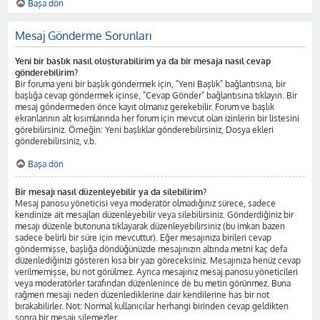
Başa dön
Mesaj Gönderme Sorunları
Yeni bir başlık nasıl oluşturabilirim ya da bir mesaja nasıl cevap
gönderebilirim?
Bir foruma yeni bir başlık göndermek için, "Yeni Başlık" bağlantısına, bir
başlığa cevap göndermek içinse, "Cevap Gönder" bağlantısına tıklayın. Bir
mesaj göndermeden önce kayıt olmanız gerekebilir. Forum ve başlık
ekranlarının alt kısımlarında her forum için mevcut olan izinlerin bir listesini
görebilirsiniz. Örneğin: Yeni başlıklar gönderebilirsiniz, Dosya ekleri
gönderebilirsiniz, v.b.
Başa dön
Bir mesajı nasıl düzenleyebilir ya da silebilirim?
Mesaj panosu yöneticisi veya moderatör olmadığınız sürece, sadece
kendinize ait mesajları düzenleyebilir veya silebilirsiniz. Gönderdiğiniz bir
mesajı düzenle butonuna tıklayarak düzenleyebilirsiniz (bu imkan bazen
sadece belirli bir süre için mevcuttur). Eğer mesajınıza birileri cevap
göndermişse, başlığa döndüğünüzde mesajınızın altında metni kaç defa
düzenlediğinizi gösteren kısa bir yazı göreceksiniz. Mesajınıza henüz cevap
verilmemişse, bu not görülmez. Ayrıca mesajınız mesaj panosu yöneticileri
veya moderatörler tarafından düzenlenince de bu metin görünmez. Buna
rağmen mesajı neden düzenlediklerine dair kendilerine has bir not
bırakabilirler. Not: Normal kullanıcılar herhangi birinden cevap geldikten
sonra bir mesajı silemezler.