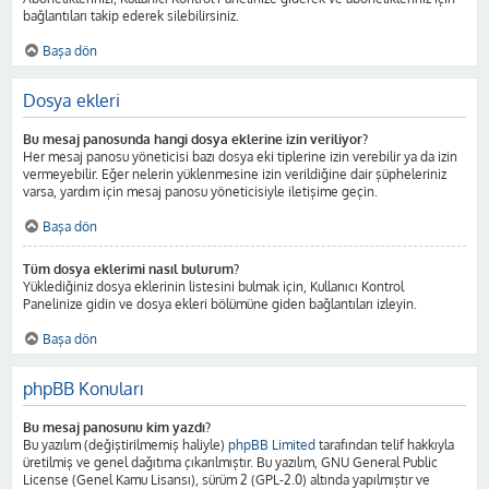
bağlantıları takip ederek silebilirsiniz.
Başa dön
Dosya ekleri
Bu mesaj panosunda hangi dosya eklerine izin veriliyor?
Her mesaj panosu yöneticisi bazı dosya eki tiplerine izin verebilir ya da izin
vermeyebilir. Eğer nelerin yüklenmesine izin verildiğine dair şüpheleriniz
varsa, yardım için mesaj panosu yöneticisiyle iletişime geçin.
Başa dön
Tüm dosya eklerimi nasıl bulurum?
Yüklediğiniz dosya eklerinin listesini bulmak için, Kullanıcı Kontrol
Panelinize gidin ve dosya ekleri bölümüne giden bağlantıları izleyin.
Başa dön
phpBB Konuları
Bu mesaj panosunu kim yazdı?
Bu yazılım (değiştirilmemiş haliyle)
phpBB Limited
tarafından telif hakkıyla
üretilmiş ve genel dağıtıma çıkarılmıştır. Bu yazılım, GNU General Public
License (Genel Kamu Lisansı), sürüm 2 (GPL-2.0) altında yapılmıştır ve