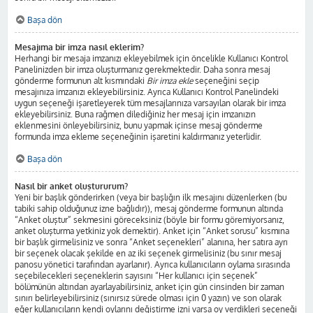
Başa dön
Mesajıma bir imza nasıl eklerim?
Herhangi bir mesaja imzanızı ekleyebilmek için öncelikle Kullanıcı Kontrol
Panelinizden bir imza oluşturmanız gerekmektedir. Daha sonra mesaj
gönderme formunun alt kısmındaki
Bir imza ekle
seçeneğini seçip
mesajınıza imzanızı ekleyebilirsiniz. Ayrıca Kullanıcı Kontrol Panelindeki
uygun seçeneği işaretleyerek tüm mesajlarınıza varsayılan olarak bir imza
ekleyebilirsiniz. Buna rağmen dilediğiniz her mesaj için imzanızın
eklenmesini önleyebilirsiniz, bunu yapmak içinse mesaj gönderme
formunda imza ekleme seçeneğinin işaretini kaldırmanız yeterlidir.
Başa dön
Nasıl bir anket oluştururum?
Yeni bir başlık gönderirken (veya bir başlığın ilk mesajını düzenlerken (bu
tabiki sahip olduğunuz izne bağlıdır)), mesaj gönderme formunun altında
“Anket oluştur” sekmesini göreceksiniz (böyle bir formu göremiyorsanız,
anket oluşturma yetkiniz yok demektir). Anket için “Anket sorusu” kısmına
bir başlık girmelisiniz ve sonra “Anket seçenekleri” alanına, her satıra ayrı
bir seçenek olacak şekilde en az iki seçenek girmelisiniz (bu sınır mesaj
panosu yönetici tarafından ayarlanır). Ayrıca kullanıcıların oylama sırasında
seçebilecekleri seçeneklerin sayısını “Her kullanıcı için seçenek”
bölümünün altından ayarlayabilirsiniz, anket için gün cinsinden bir zaman
sınırı belirleyebilirsiniz (sınırsız sürede olması için 0 yazın) ve son olarak
eğer kullanıcıların kendi oylarını değiştirme izni varsa oy verdikleri seçeneği