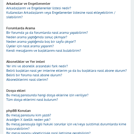
Arkadaşlar ve Engellenenler
Arkadaşlarım ve Engellenenler listesi nedir?
Kullanıcıları Arkadaşlarım veya Engellenenler listesine nasıl ekleyebilirim /
silebilirim?
Forumlarda Arama
Bir forumda ya da forumlarda nasıl arama yapabilirim?
Neden arama yaptığımda sonuç çıkmıyor?
Neden arama yaptığımda boş bir sayfa çıkıyor!?
Üyeler için nasıl arama yaparım?
Kendi mesajlarımı ve başlıklarımı nasıl bulabilirim?
Abonelikler ve Yer imleri
Yer imi ve abonelik arasındaki fark nedir?
Belirli başlıkları nasıl yer imlerine eklerim ya da bu başlıklara nasıl abone olurum?
Belirli bir foruma nasıl abone olurum?
Aboneliklerimi nasıl silerim?
Dosya ekleri
Bu mesaj panosunda hangi dosya eklerine izin veriliyor?
Tüm dosya eklerimi nasıl bulurum?
phpBB Konuları
Bu mesaj panosunu kim yazdı?
Aradığım X özellik neden yok?
Bu mesaj panosuyla ilgili hukuki sorunlar için ve/veya suistimal durumlarda kime
başvurabilirim?
Bir mesaj panosu yöneticisiyle nasıl iletişime geçebilirim?