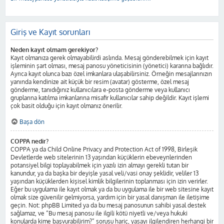
Giriş ve Kayıt sorunları
Neden kayıt olmam gerekiyor?
Kayıt olmanıza gerek olmayabilirdi aslında. Mesaj gönderebilmek için kayıt
işleminin şart olması, mesaj panosu yöneticisinin (yönetici) kararına bağlıdır.
Ayrıca kayıt olunca bazı özel imkanlara ulaşabilirsiniz. Örneğin mesajlarınızın
yanında kendinize ait küçük bir resim (avatar) gösterme, özel mesaj
gönderme, tanıdığınız kullanıcılara e-posta gönderme veya kullanıcı
gruplarına katılma imkanlarına misafir kullanıcılar sahip değildir. Kayıt işlemi
çok basit olduğu için kayıt olmanız önerilir.
Başa dön
COPPA nedir?
COPPA ya da Child Online Privacy and Protection Act of 1998, Birleşik
Devletlerde web sitelerinin 13 yaşından küçüklerin ebeveynlerinden
potansiyel bilgi toplayabilmek için yazılı izin almayı gerekli tutan bir
kanundur, ya da başka bir deyişle yasal veli/vasi onay şeklidir, veliler 13
yaşından küçüklerden kişisel kimlik bilgilerinin toplanması için izin verirler.
Eğer bu uygulama ile kayıt olmak ya da bu uygulama ile bir web sitesine kayıt
olmak size güvenilir gelmiyorsa, yardım için bir yasal danışman ile iletişime
geçin. Not: phpBB Limited ya da bu mesaj panosunun sahibi yasal destek
sağlamaz, ve “Bu mesaj panosu ile ilgili kötü niyetli ve/veya hukuki
konularda kime başvurabilirim?” sorusu hariç, yasayı ilgilendiren herhangi bir