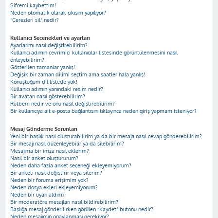
Şifremi kaybettim!
Neden otomatik olarak çıkışım yapılıyor?
“Çerezleri sil” nedir?
Kullanıcı Seçenekleri ve ayarları
Ayarlarımı nasıl değiştirebilirim?
Kullanıcı adımın çevrimiçi kullanıcılar listesinde görüntülenmesini nasıl
önleyebilirim?
Gösterilen zamanlar yanlış!
Değişik bir zaman dilimi seçtim ama saatler hala yanlış!
Konuştuğum dil listede yok!
Kullanıcı adımın yanındaki resim nedir?
Bir avatarı nasıl gösterebilirim?
Rütbem nedir ve onu nasıl değiştirebilirim?
Bir kullanıcıya ait e-posta bağlantısını tıklayınca neden giriş yapmam isteniyor?
Mesaj Gönderme Sorunları
Yeni bir başlık nasıl oluşturabilirim ya da bir mesaja nasıl cevap gönderebilirim?
Bir mesajı nasıl düzenleyebilir ya da silebilirim?
Mesajıma bir imza nasıl eklerim?
Nasıl bir anket oluştururum?
Neden daha fazla anket seçeneği ekleyemiyorum?
Bir anketi nasıl değiştirir veya silerim?
Neden bir foruma erişimim yok?
Neden dosya ekleri ekleyemiyorum?
Neden bir uyarı aldım?
Bir moderatöre mesajları nasıl bildirebilirim?
Başlığa mesaj gönderilirken görülen “Kaydet” butonu nedir?
Neden mesajımın onaylanması gerekiyor?