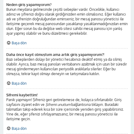
Neden giriş yapamıyorum?
Bunun meydana gelmesinde çeşitli sebepler vardır. Öncelikle, kullanıcı
adınız ve şifrenizi doğru olarak girdiğinizden emin olmalısınız. Eğer kullanıcı
adı ve şifrenizin doğruluğundan eminseniz, bir mesaj panosu yöneticisi ile
iletişime geçerek mesaj panosundan yasaklanıp yasaklanmadığınızdan emin
olun. Eğer sorun bu da değilse web sitesi sahibi mesaj panosu için yanlış
ayar yapmış olabilir ve bunu düzeltmesi gerekebilir.
Başa dön
Daha önce kayıt olmuştum ama artık giriş yapamıyorum?!
Bazı sebeplerden dolayı bir yönetici hesabınızı deaktif etmiş ya da silmiş
olabilir. Ayrıca, bazı mesaj panoları veritabanını azaltmak için uzun bir süredir
mesaj göndermeyen kullanıcıları periyodik aralıklarla silerler. Eğer bu
olmuşsa, tekrar kayıt olmayı deneyin ve tartışmalara katılın.
Başa dön
Şifremi kaybettim!
Panik yapmayın! Şifreniz geri getirelemese de, kolayca sıfırlanabilir. Giriş
sayfasını ziyaret edin ve
Şifremi unuttum
bağlantısına tıklayın. Buradaki
talimatları takip ederek kısa bir süre içerisinde yeniden giriş yapabilirsiniz.
Yine de, eğer şifenizi sıfırlayamazsanız, bir mesaj panosu yöneticisi ile
iletişime geçin.
Başa dön