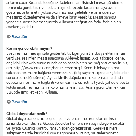
anlamındadır. Kullanabileceğiniz ifadelerin tam listesini mesaj gönderme
formunda görebilirsiniz. İfadeleri aşırı derecede kullanmamaya özen
gösterin, onlar metin yoksa okunmaz hale gelebilir ve bir moderatör
mesajınızı düzenlemeye ya da silmeye karar verebilir. Mesaj panosu
yöneticisi ayrıca bir mesajınızda kullanabileceğiniz en fazla ifade sınırını
ayarlamış olabilir.
Başa dön
Resim gönderebilir miyim?
Evet, resimler mesajınızda gösterilebilir. Eğer yönetim dosya eklerine izin
verdiyse, resimleri mesaj panosuna yükleyebilirsiniz. Aksi takdirde, genel
erişilebilir bir web sunucusunda depolanan bir resime bağlantı vermelisiniz,
örn. http://www.ornek.com/benim-resmim.gif. Kendi bilgisayarınızda
saklanan resimlere bağlantı veremezsiniz (bilgisayarınız genel erişilebilir bir
sunucu olmadığı sürece). Ayrıca kimlik doğrulama mekanizmaları ardında
depolanan resimlere bağlantı veremezsiniz, ör. hotmail ya da yahoo e-posta
kutularındaki resimler, şifre korumları siteler, v.b. Resmi görüntülemek için
BBCode [img] etiketini kullanın.
Başa dön
Global duyurular nedir?
Global duyurular önemli bilgiler içerir ve onları mümkün olan en kısa
zamanda okumalısınız. Global duyurular her forumun başında görünecektir
ve ayrıca Kullanıcı Kontrol Panelinizden görebilirsiniz. Gerekli izinlere
sahipseniz sizde bir global duyuru gönderebilirsiniz, bu izinler yönetici