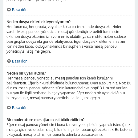
Başa dön
Neden dosya ekleri ekleyemiyorum?
Her forumda, her grupta, veya her kullanıcı temelinde dosya eki izinleri
vardır. Mesaj panosu yöneticisi mesaj gönderdiğiniz belirli forum için
eklenen dosya eklerine izin vermemiş olabilir, ya da muhtemelen sadece
bazı gruplar dosya eki gönderebiliyordur. Eğer dosya eki eklemenin sizin
için neden kapalı olduğu hakkında bir şüpheniz varsa mesaj panosu
yöneticiyle iletişime geçin.
Başa dön
Neden bir uyarı aldım?
Her mesaj panosu yöneticisi, mesaj panoları için kendi kurallarını
belirlemiştir. Eğer bir kural ihlalinde bulunduysanız, uyarı alabilirsiniz. Not: Bu
durum, mesaj panosu yöneticisi’nin kararındadır ve phpBB Limited verilen
bu uyarı ile ilgili herhangi bir şey yapamaz. Eğer neden bir uyarı aldığınızı
bilmiyorsanız, mesaj panosu yöneticisi ile iletişime geçin.
Başa dön
Bir moderatöre mesajları nasıl bildirebilirim?
Eğer mesaj panosu yöneticimi buna izin veriyorsa, bildiri yapmak istediğiniz
mesaja gidin ve orada mesaj bildirileri için bir buton göreceksiniz. Bu butona
tıklayarak mesaj bildirisi için zorunlu adımlara ulaşacaksınız.