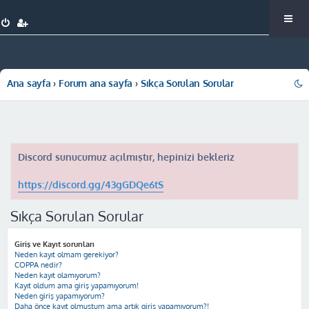
Ana sayfa
Forum ana sayfa
Sıkça Sorulan Sorular
Discord sunucumuz açılmıştır, hepinizi bekleriz
https://discord.gg/43gGDQe6tS
Sıkça Sorulan Sorular
Giriş ve Kayıt sorunları
Neden kayıt olmam gerekiyor?
COPPA nedir?
Neden kayıt olamıyorum?
Kayıt oldum ama giriş yapamıyorum!
Neden giriş yapamıyorum?
Daha önce kayıt olmuştum ama artık giriş yapamıyorum?!