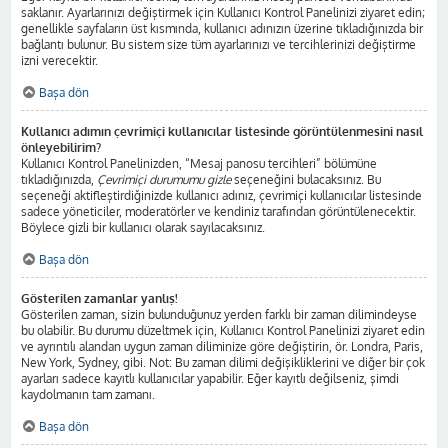
saklanır. Ayarlarınızı değiştirmek için Kullanıcı Kontrol Panelinizi ziyaret edin;
genellikle sayfaların üst kısmında, kullanıcı adınızın üzerine tıkladığınızda bir
bağlantı bulunur. Bu sistem size tüm ayarlarınızı ve tercihlerinizi değiştirme
izni verecektir.
Başa dön
Kullanıcı adımın çevrimiçi kullanıcılar listesinde görüntülenmesini nasıl
önleyebilirim?
Kullanıcı Kontrol Panelinizden, “Mesaj panosu tercihleri” bölümüne
tıkladığınızda,
Çevrimiçi durumumu gizle
seçeneğini bulacaksınız. Bu
seçeneği aktifleştirdiğinizde kullanıcı adınız, çevrimiçi kullanıcılar listesinde
sadece yöneticiler, moderatörler ve kendiniz tarafından görüntülenecektir.
Böylece gizli bir kullanıcı olarak sayılacaksınız.
Başa dön
Gösterilen zamanlar yanlış!
Gösterilen zaman, sizin bulunduğunuz yerden farklı bir zaman dilimindeyse
bu olabilir. Bu durumu düzeltmek için, Kullanıcı Kontrol Panelinizi ziyaret edin
ve ayrıntılı alandan uygun zaman diliminize göre değiştirin, ör. Londra, Paris,
New York, Sydney, gibi. Not: Bu zaman dilimi değişikliklerini ve diğer bir çok
ayarları sadece kayıtlı kullanıcılar yapabilir. Eğer kayıtlı değilseniz, şimdi
kaydolmanın tam zamanı.
Başa dön