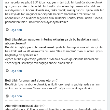
alamıyordunuz. phpBB 3.1 itibariyle, yer imleri tıpkı bir başlığa abone olmak
gibi çalışıyor. Yer imlerindeki bir başlık güncellendiği zaman artık bildirim
alabiliyorsunuz. Aboneliklerde ise, farklı olarak, mesaj panosu genelinde bir
başlık ya da forum güncellendiğinde bildirim alacaksınız. Yer imleri ve
abonelikler için bildirim seçeneklerini Kullanıcı Kontrol Panelindeki “Mesaj
panosu tercihleri” bölümünden ayarlayabilirsiniz.
Başa dön
Belirli başlıkları nasıl yer imlerine eklerim ya da bu başlıklara nasıl
abone olurum?
Belirli bir başlığı yer imlerine eklemek ya da bu başlığa abone olmak için bir
başlıktaki üst ve alt kısımlarda bulunan “Başlık araçları” menüsünden uygun
bağlantıyı tıklayabilirsiniz.
Ayrıca bir başlığa cevap yazarken “Mesaja cevap geldiğinde bana bildir”
seçeneğini işaretleyerek başlığa abone olabilirsiniz.
Başa dön
Belirli bir foruma nasıl abone olurum?
Belirli bir foruma abone olmak için, ilgili foruma giriş yaptığınızda sayfanın
alt kısmında bulunan “Foruma abone ol” bağlantısına tıklayabilirsiniz.
Başa dön
Aboneliklerimi nasıl silerim?
Aboneliklerinizi, Kullanıcı Kontrol Panelinize giderek ve abonelikleriniz için