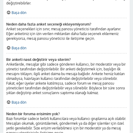
değiştirebilirler.
Başa dön
Neden daha fazla anket seçeneği ekleyemiyorum?
Anket seçenekleri için sınır, mesaj panosu yöneticisi tarafından ayarlanır.
Eğer anketiniz için izin verilen miktardan daha fazla seçenek eklemeniz
gerekiyorsa, mesaj panosu yöneticisi ile iletişime geçin.
Başa dön
Bir anketi nasıl değiştirir veya silerim?
Anketlerde, mesajlar gibi sadece gönderen kullanıcı, bir moderatör veya bir
yönetici tarafından değiştirilebilir. Bir anketi değiştirmek için, başlığın ilk
mesajını tıklayın; ilgili anket daima bu mesaja bağlıdır. Ankete henüz katılan
olmadıysa, hazırlayan kullanıcı tarafından değiştirilebilir veya silinebilir.
Fakat, eğer üyeler ankete katılmışsa, sadece forum ve mesaj panosu
yöneticileri tarafından değiştirilebilir veya silinebilir. Böylece bir süre sonra
şıkları değiştirip anket sonuçlarını saptırma olanağı kalmaz.
Başa dön
Neden bir foruma erişimim yok?
Bazı forumlar sadece belirli kullanıcılara veya kullanıcı gruplarına açık olabilir.
Mesajları okumak, görüntülemek, göndermek ya da diğer işlemler için özel
yetki gerekebilir. Size erişim verilebilmesi için bir moderatör ya da mesaj
panosu yöneticisiyle iletişime geçin.