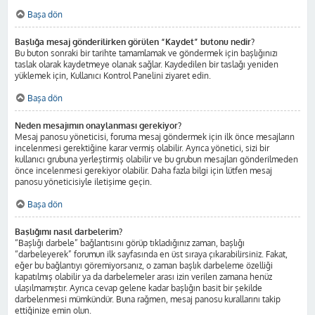
Başa dön
Başlığa mesaj gönderilirken görülen “Kaydet” butonu nedir?
Bu buton sonraki bir tarihte tamamlamak ve göndermek için başlığınızı
taslak olarak kaydetmeye olanak sağlar. Kaydedilen bir taslağı yeniden
yüklemek için, Kullanıcı Kontrol Panelini ziyaret edin.
Başa dön
Neden mesajımın onaylanması gerekiyor?
Mesaj panosu yöneticisi, foruma mesaj göndermek için ilk önce mesajların
incelenmesi gerektiğine karar vermiş olabilir. Ayrıca yönetici, sizi bir
kullanıcı grubuna yerleştirmiş olabilir ve bu grubun mesajları gönderilmeden
önce incelenmesi gerekiyor olabilir. Daha fazla bilgi için lütfen mesaj
panosu yöneticisiyle iletişime geçin.
Başa dön
Başlığımı nasıl darbelerim?
“Başlığı darbele” bağlantısını görüp tıkladığınız zaman, başlığı
“darbeleyerek” forumun ilk sayfasında en üst sıraya çıkarabilirsiniz. Fakat,
eğer bu bağlantıyı göremiyorsanız, o zaman başlık darbeleme özelliği
kapatılmış olabilir ya da darbelemeler arası izin verilen zamana henüz
ulaşılmamıştır. Ayrıca cevap gelene kadar başlığın basit bir şekilde
darbelenmesi mümkündür. Buna rağmen, mesaj panosu kurallarını takip
ettiğinize emin olun.