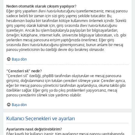
Neden otomatik olarak çıkışım yapılıyor?
Eğer giriş yaparken
Beni hatırla
kutucuğunu işaretlemezseniz, mesaj panosu
sadece belirli bir zaman için sizi giriş yapmış şekilde tutacaktır. Bu,
hesabınızın başka biri tarafından kötüye kullanımını önlemek içindir. Sürekli
giriş yapmış olarak kalmak için, giriş sırasında
Beni hatırla
kutucuğunu
işaretleyin. Ancak bu işlem başkalarıyla paylaşılan bir bilgisayarlardan,
örneğin; kütüphane, internet kafe, üniversite bilgisayar laboratuarı, v.b. gibi
yerlerden mesaj panosuna erişim yaptığınızda önerilmez. Eğer giriş
sırasında
Beni hatırla
kutucuğunu göremiyorsanız, bunun anlamı bir mesaj
panosu yöneticisinin bu özelliği devre dışı bırakmış olmasıdır.
Başa dön
“Çerezleri sil” nedir?
“Çerezleri sil” özelliği, phpBB tarafından oluşturulan ve mesaj panosuna
girişiniz, doğrulanmanız için tutulan çerezleri silmeye yarar. Çerezler ayrıca,
eğer bir mesaj panosu yöneticisi tarafından ayarlandıysa, okuma takibi gibi
özellikler sağlar. Eğer giriş ya da çıkış problemleri yaşıyorsanız, mesaj
panosu çerezlerini silmek size yardımcı olabilir.
Başa dön
Kullanıcı Seçenekleri ve ayarları
Ayarlarımı nasıl değiştirebilirim?
Eğer kayıtlı bir kullanıcı iseniz, tüm ayarlarınız mesaj panosu veritabanında