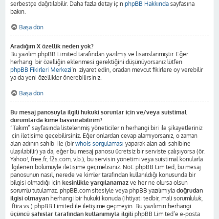
serbestçe dağıtılabilir. Daha fazla detay için
phpBB Hakkında
sayfasına
bakın.
Başa dön
Aradığım X özellik neden yok?
Bu yazılım phpBB Limited tarafından yazılmış ve lisanslanmıştır. Eğer
herhangi bir özelliğin eklenmesi gerektiğini düşünüyorsanız lütfen
phpBB Fikirleri Merkezi
’ni ziyaret edin, oradan mevcut fikirlere oy verebilir
ya da yeni özellikler önerebilirsiniz.
Başa dön
Bu mesaj panosuyla ilgili hukuki sorunlar için ve/veya suistimal
durumlarda kime başvurabilirim?
“Takım” sayfasında listelenmiş yöneticilerin herhangi biri ile şikayetleriniz
için iletişime geçebilirsiniz. Eğer onlardan cevap alamıyorsanız, o zaman
alan adının sahibi ile (bir
whois sorgulaması
yaparak alan adı sahibine
ulaşılabilir) ya da, eğer bu mesaj panosu ücretsiz bir serviste çalışıyorsa (ör.
Yahoo!, free.fr, f2s.com, v.b.), bu servisin yönetimi veya suistimal konularla
ilgilenen bölümüyle iletişime geçmelisiniz. Not: phpBB Limited, bu mesaj
panosunun nasıl, nerede ve kimler tarafından kullanıldığı konusunda bir
bilgisi olmadığı için
kesinlikle yargılanamaz
ve her ne olursa olsun
sorumlu tutulamaz. phpBB.com sitesiyle veya phpBB yazılımıyla
doğrudan
ilgisi olmayan
herhangi bir hukuki konuda (ihtiyati tedbir, mali sorumluluk,
iftira vs.) phpBB Limited ile iletişime geçmeyin. Bu yazılımın herhangi
üçüncü şahıslar tarafından kullanımıyla ilgili
phpBB Limited’e e-posta