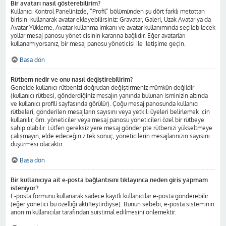
Bir avatarı nasıl gösterebilirim?
Kullanıcı Kontrol Panelinizde, “Profil” bölümünden şu dört farklı metottan
birisini kullanarak avatar ekleyebilirsiniz: Gravatar, Galeri, Uzak Avatar ya da
Avatar Yükleme. Avatar kullanma imkanı ve avatar kullanımında seçilebilecek
yollar mesaj panosu yöneticisinin kararına bağlıdır. Eğer avatarları
kullanamıyorsanız, bir mesaj panosu yöneticisi ile iletişime geçin.
Başa dön
Rütbem nedir ve onu nasıl değiştirebilirim?
Genelde kullanıcı rütbenizi doğrudan değiştirmeniz mümkün değildir
(kullanıcı rütbesi, gönderdiğiniz mesajın yanında bulunan isminizin altında
ve kullanıcı profili sayfasında görülür). Çoğu mesaj panosunda kullanıcı
rütbeleri, gönderilen mesajların sayısını veya yetkili üyeleri belirlemek için
kullanılır, örn. yöneticiler veya mesaj panosu yöneticileri özel bir rütbeye
sahip olabilir. Lütfen gereksiz yere mesaj gönderipte rütbenizi yükseltmeye
çalışmayın, elde edeceğiniz tek sonuç, yöneticilerin mesajlarınızın sayısını
düşürmesi olacaktır.
Başa dön
Bir kullanıcıya ait e-posta bağlantısını tıklayınca neden giriş yapmam
isteniyor?
E-posta formunu kullanarak sadece kayıtlı kullanıcılar e-posta gönderebilir
(eğer yönetici bu özelliği aktifleştirdiyse). Bunun sebebi, e-posta sisteminin
anonim kullanıcılar tarafından suistimal edilmesini önlemektir.