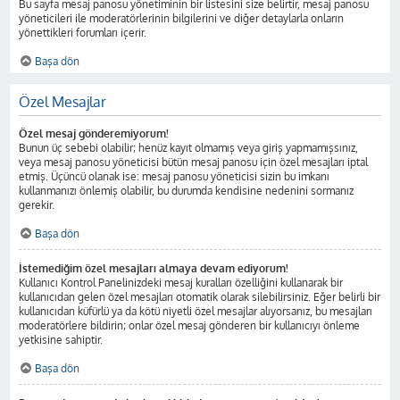
Bu sayfa mesaj panosu yönetiminin bir listesini size belirtir, mesaj panosu
yöneticileri ile moderatörlerinin bilgilerini ve diğer detaylarla onların
yönettikleri forumları içerir.
Başa dön
Özel Mesajlar
Özel mesaj gönderemiyorum!
Bunun üç sebebi olabilir; henüz kayıt olmamış veya giriş yapmamışsınız,
veya mesaj panosu yöneticisi bütün mesaj panosu için özel mesajları iptal
etmiş. Üçüncü olanak ise: mesaj panosu yöneticisi sizin bu imkanı
kullanmanızı önlemiş olabilir, bu durumda kendisine nedenini sormanız
gerekir.
Başa dön
İstemediğim özel mesajları almaya devam ediyorum!
Kullanıcı Kontrol Panelinizdeki mesaj kuralları özelliğini kullanarak bir
kullanıcıdan gelen özel mesajları otomatik olarak silebilirsiniz. Eğer belirli bir
kullanıcıdan küfürlü ya da kötü niyetli özel mesajlar alıyorsanız, bu mesajları
moderatörlere bildirin; onlar özel mesaj gönderen bir kullanıcıyı önleme
yetkisine sahiptir.
Başa dön