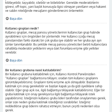
kilitleyebilir, taşıyabilir, silebilir ve bölebilirler. Genelde moderatörlerin
görevi, off-topic, yani başlık konusuyla ilgisi olmayan yanıtların veya hakaret
ve saldırı niteliğinde mesajların gönderilmesini önlemektir.
Başa dön
Kullanıcı grupları nedir?
Kullanıcı grupları, mesaj panosu yöneticilerinin kullanıcıları grup halinde
ayırabilmesi için öngörülen bir yöntemdir. Her kullanıcı (çoğu mesaj
panolarından farklı olarak) bir çok gruba üye olabilir ve her gruba ayrı ayrı
izinler tanımlanabilir. Bu şekilde mesaj panosu yöneticileri belirli kullanıcılara
rahatlıkla moderatör yetkilerini veya özel forumlara erişme gibi yetkiler
verebilir.
Başa dön
Bir kullanıcı grubuna nasıl katılabilirim?
Bir kullanıcı grubuna katılabilmek için, Kullanıcı Kontrol Panelinizden
“Kullanıcı grupları” bağlantısına tıklayın; oradan tüm kullanıcı gruplarını
görüntüleyebilirsiniz. Grupların tümü erişime açık olmayabilir. Bazılarına
katılmak için onay gerekebilir ve bazıları kapalı ya da gizli üyeliklere sahip
olabilir. Eğer grup açık ise, ilgili bağlantıya tıklayarak katılabilirsiniz. Eğer bir
gruba katılmak için onay gerekiyorsa ilgili bağlantıya tıklayarak istek
yapabilirsiniz. İsteğinizin kullanıcı grubu lideri tarafından onaylanması gerek,
onlar size neden gruba katılmak istediğinizi sorabilirler. İsteğiniz
reddedilirse grup liderini rahatsız etmeyin; bunun çeşitli nedenleri olsa
gerek.