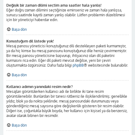
Değişik bir zaman dilimi seçtim ama saatler hala yanlış!
Eğer doğru zaman dilimini seçtiğinize eminseniz ve zaman hala yanlışsa,
sunucu saatinde kayıtlı zaman yanlış olabilir. Lütfen problemin düzeltilmesi
için bir yöneticiyi haberdar edin.
Başa dön
Konuştuğum dil listede yok!
Mesaj panosu yöneticisi konuştuğunuz dili destekleyen paketi kurmamıştır,
ya da hiç kimse bu mesaj panosunu konuştuğunuz dile henüz çevirmemiştir.
Bir mesaj panosu yöneticisine başvurup, ihtiyacınız olan dil paketini
kurmasını rica edin. Eğer dil paketi mevcut değilse, yeni bir çeviri
oluşturmakta özgürsünüz. Daha fazla bilgi
phpBB
® websitesinde bulunabilir.
Başa dön
Kullanıcı adımın yanındaki resim nedir?
Mesajları görüntülerken kullanıcı adı ile birlikte iki tane resim
görüntülenebilir. Bunlardan bir tanesi rütbeniz ile ilişkilendirilmiş; genellikle
yıldız, blok ya da nokta şeklinde; mesaj panosundaki durumunuzu veya
gönderdiğiniz mesaj sayısına göre değişkenlik gösteren bir resim olabilir.
Diğeri ise, çoğunlukla büyük boyda, her kullanıcı için kişisel ya da benzersiz,
avatar olarak bilinen bir resimdir.
Başa dön